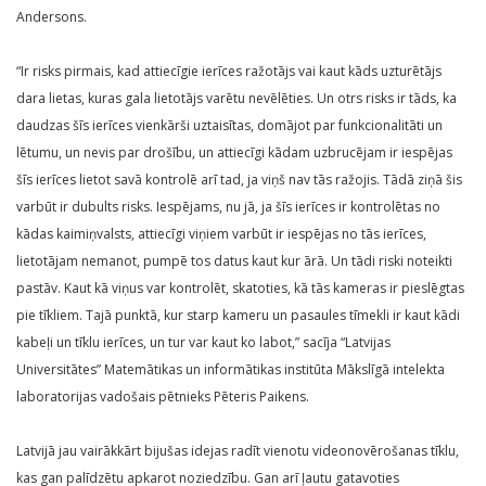
Andersons.
“Ir risks pirmais, kad attiecīgie ierīces ražotājs vai kaut kāds uzturētājs
dara lietas, kuras gala lietotājs varētu nevēlēties. Un otrs risks ir tāds, ka
daudzas šīs ierīces vienkārši uztaisītas, domājot par funkcionalitāti un
lētumu, un nevis par drošību, un attiecīgi kādam uzbrucējam ir iespējas
šīs ierīces lietot savā kontrolē arī tad, ja viņš nav tās ražojis. Tādā ziņā šis
varbūt ir dubults risks. Iespējams, nu jā, ja šīs ierīces ir kontrolētas no
kādas kaimiņvalsts, attiecīgi viņiem varbūt ir iespējas no tās ierīces,
lietotājam nemanot, pumpē tos datus kaut kur ārā. Un tādi riski noteikti
pastāv. Kaut kā viņus var kontrolēt, skatoties, kā tās kameras ir pieslēgtas
pie tīkliem. Tajā punktā, kur starp kameru un pasaules tīmekli ir kaut kādi
kabeļi un tīklu ierīces, un tur var kaut ko labot,” sacīja “Latvijas
Universitātes” Matemātikas un informātikas institūta Mākslīgā intelekta
laboratorijas vadošais pētnieks Pēteris Paikens.
Latvijā jau vairākkārt bijušas idejas radīt vienotu videonovērošanas tīklu,
kas gan palīdzētu apkarot noziedzību. Gan arī ļautu gatavoties