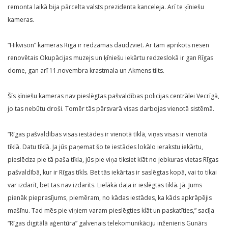
remonta laikā bija pārcelta valsts prezidenta kanceleja. Arī te ķīniešu
kameras.
“Hikvison” kameras Rīgā ir redzamas daudzviet. Ar tām aprīkots nesen
renovētais Okupācijas muzejs un ķīniešu iekārtu redzeslokā ir gan Rīgas
dome, gan arī 11.novembra krastmala un Akmens tilts.
Šīs ķīniešu kameras nav pieslēgtas pašvaldības policijas centrālei Vecrīgā,
jo tas nebūtu droši. Tomēr tās pārsvarā visas darbojas vienotā sistēmā.
“Rīgas pašvaldības visas iestādes ir vienotā tīklā, viņas visas ir vienotā
tīklā. Datu tīklā. Ja jūs paņemat šo te iestādes lokālo ierakstu iekārtu,
pieslēdza pie tā paša tīkla, jūs pie viņa tiksiet klāt no jebkuras vietas Rīgas
pašvaldībā, kur ir Rīgas tīkls. Bet tās iekārtas ir saslēgtas kopā, vai to tikai
var izdarīt, bet tas nav izdarīts. Lielākā daļa ir ieslēgtas tīklā. Jā. Jums
pienāk pieprasījums, piemēram, no kādas iestādes, ka kāds apkrāpējis
mašīnu. Tad mēs pie viņiem varam pieslēgties klāt un paskatīties,” sacīja
“Rīgas digitālā aģentūra” galvenais telekomunikāciju inženieris Gunārs