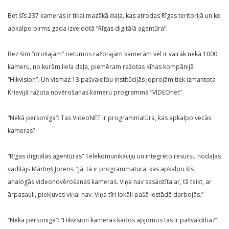
Bet šīs 237 kameras ir tikai mazākā daļa, kas atrodas Rīgas teritorijā un ko
apkalpo pirms gada izveidotā “Rīgas digitālā aģentūra”.
Bez šīm “drošajām” rietumos ražotajām kamerām vēl ir vairāk nekā 1000
kameru, no kurām liela daļa, piemēram ražotas Ķīnas kompānijā
“Hikvision”. Un vismaz 13 pašvaldību institūcijās joprojām tiek izmantota
Krievijā ražota novērošanas kameru programma “VIDEOnet”.
“Nekā personīga”: Tas VideoNET ir programmatūra, kas apkalpo vecās
kameras?
“Rīgas digitālās aģentūras” Telekomunikāciju un integrēto resursu nodaļas
vadītājs Mārtiņš Jorens: “Jā, tā ir programmatūra, kas apkalpo šīs
analogās videonovērošanas kameras. Viņa nav sasaistīta ar, tā teikt, ar
ārpasauli, piekļuves viņai nav. Viņa tīri lokāli pašā iestādē darbojās.”
“Nekā personīga”: “Hikvision kameras kādos apjomos tās ir pašvaldībā?”