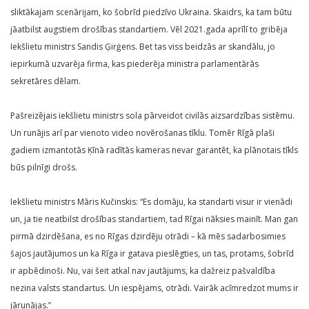
sliktākajam scenārijam, ko šobrīd piedzīvo Ukraina. Skaidrs, ka tam būtu
jāatbilst augstiem drošības standartiem. Vēl 2021.gada aprīlī to gribēja
Iekšlietu ministrs Sandis Ģirģens. Bet tas viss beidzās ar skandālu, jo
iepirkumā uzvarēja firma, kas piederēja ministra parlamentārās
sekretāres dēlam.
Pašreizējais iekšlietu ministrs sola pārveidot civilās aizsardzības sistēmu.
Un runājis arī par vienoto video novērošanas tīklu. Tomēr Rīgā plaši
gadiem izmantotās Ķīnā radītās kameras nevar garantēt, ka plānotais tīkls
būs pilnīgi drošs.
Iekšlietu ministrs Māris Kučinskis: “Es domāju, ka standarti visur ir vienādi
un, ja tie neatbilst drošības standartiem, tad Rīgai nāksies mainīt. Man gan
pirmā dzirdēšana, es no Rīgas dzirdēju otrādi – kā mēs sadarbosimies
šajos jautājumos un ka Rīga ir gatava pieslēgties, un tas, protams, šobrīd
ir apbēdinoši. Nu, vai šeit atkal nav jautājums, ka dažreiz pašvaldība
nezina valsts standartus. Un iespējams, otrādi. Vairāk acīmredzot mums ir
jārunājas.”