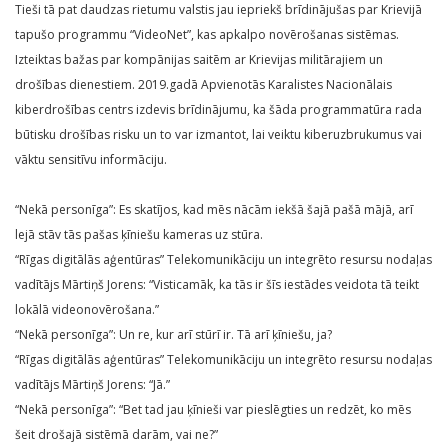
Tieši tā pat daudzas rietumu valstis jau iepriekš brīdinājušas par Krievijā
tapušo programmu “VideoNet”, kas apkalpo novērošanas sistēmas.
Izteiktas bažas par kompānijas saitēm ar Krievijas militārajiem un
drošības dienestiem. 2019.gadā Apvienotās Karalistes Nacionālais
kiberdrošības centrs izdevis brīdinājumu, ka šāda programmatūra rada
būtisku drošības risku un to var izmantot, lai veiktu kiberuzbrukumus vai
vāktu sensitīvu informāciju.
“Nekā personīga”: Es skatījos, kad mēs nācām iekšā šajā pašā mājā, arī
lejā stāv tās pašas ķīniešu kameras uz stūra.
“Rīgas digitālās aģentūras” Telekomunikāciju un integrēto resursu nodaļas
vadītājs Mārtiņš Jorens: “Visticamāk, ka tās ir šīs iestādes veidota tā teikt
lokālā videonovērošana.”
“Nekā personīga”: Un re, kur arī stūrī ir. Tā arī ķīniešu, ja?
“Rīgas digitālās aģentūras” Telekomunikāciju un integrēto resursu nodaļas
vadītājs Mārtiņš Jorens: “Jā.”
“Nekā personīga”: “Bet tad jau ķīnieši var pieslēgties un redzēt, ko mēs
šeit drošajā sistēmā darām, vai ne?”