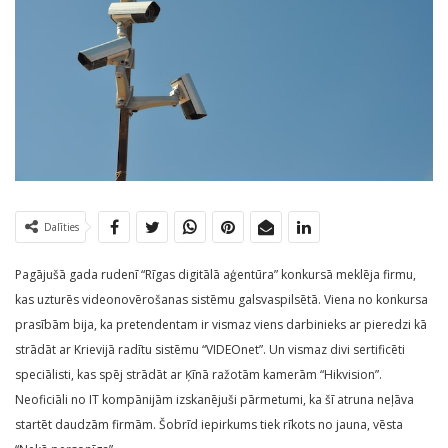
Dalīties
Pagājušā gada rudenī “Rīgas digitālā aģentūra” konkursā meklēja firmu,
kas uzturēs videonovērošanas sistēmu galsvaspilsētā. Viena no konkursa
prasībām bija, ka pretendentam ir vismaz viens darbinieks ar pieredzi kā
strādāt ar Krievijā radītu sistēmu “VIDEOnet”. Un vismaz divi sertificēti
speciālisti, kas spēj strādāt ar Ķīnā ražotām kamerām “Hikvision”.
Neoficiāli no IT kompānijām izskanējuši pārmetumi, ka šī atruna neļāva
startēt daudzām firmām. Šobrīd iepirkums tiek rīkots no jauna, vēsta