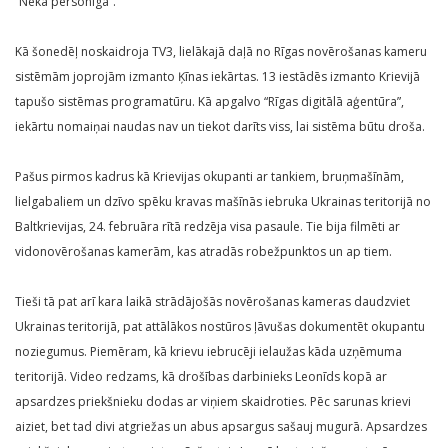
“Nekā personīga”.
Kā šonedēļ noskaidroja TV3, lielākajā daļā no Rīgas novērošanas kameru
sistēmām joprojām izmanto Ķīnas iekārtas. 13 iestādēs izmanto Krievijā
tapušo sistēmas programatūru. Kā apgalvo “Rīgas digitālā aģentūra”,
iekārtu nomaiņai naudas nav un tiekot darīts viss, lai sistēma būtu droša.
Pašus pirmos kadrus kā Krievijas okupanti ar tankiem, bruņmašīnām,
lielgabaliem un dzīvo spēku kravas mašīnās iebruka Ukrainas teritorijā no
Baltkrievijas, 24. februāra rītā redzēja visa pasaule. Tie bija filmēti ar
vidonovērošanas kamerām, kas atradās robežpunktos un ap tiem.
Tieši tā pat arī kara laikā strādājošās novērošanas kameras daudzviet
Ukrainas teritorijā, pat attālākos nostūros ļāvušas dokumentēt okupantu
noziegumus. Piemēram, kā krievu iebrucēji ielaužas kāda uzņēmuma
teritorijā. Video redzams, kā drošības darbinieks Leonīds kopā ar
apsardzes priekšnieku dodas ar viņiem skaidroties. Pēc sarunas krievi
aiziet, bet tad divi atgriežas un abus apsargus sašauj mugurā. Apsardzes