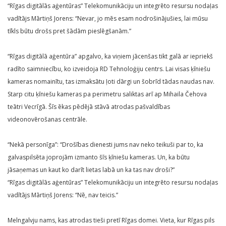
“Rīgas digitālās aģentūras” Telekomunikāciju un integrēto resursu nodaļas
vadītājs Mārtiņš Jorens: “Nevar, jo mēs esam nodrošinājušies, lai mūsu
tīkls būtu drošs pret šādām pieslēgšanām.”
“Rīgas digitālā aģentūra” apgalvo, ka viņiem jācenšas tikt galā ar iepriekš
radīto saimniecību, ko izveidoja RD Tehnoloģiju centrs. Lai visas ķīniešu
kameras nomainītu, tas izmaksātu ļoti dārgi un šobrīd tādas naudas nav.
Starp citu ķīniešu kameras pa perimetru saliktas arī ap Mihaila Čehova
teātri Vecrīgā. Šīs ēkas pēdējā stāvā atrodas pašvaldības
videonovērošanas centrāle.
“Nekā personīga”: “Drošības dienesti jums nav neko teikuši par to, ka
galvaspilsēta joprojām izmanto šīs ķīniešu kameras. Un, ka būtu
jāsaņemas un kaut ko darīt lietas labā un ka tas nav droši?”
“Rīgas digitālās aģentūras” Telekomunikāciju un integrēto resursu nodaļas
vadītājs Mārtiņš Jorens: “Nē, nav teicis.”
Melngalvju nams, kas atrodas tieši pretī Rīgas domei. Vieta, kur Rīgas pils