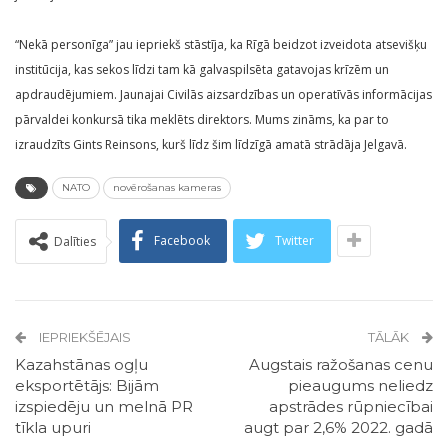
“Nekā personīga” jau iepriekš stāstīja, ka Rīgā beidzot izveidota atsevišķu
institūcija, kas sekos līdzi tam kā galvaspilsēta gatavojas krīzēm un
apdraudējumiem. Jaunajai Civilās aizsardzības un operatīvās informācijas
pārvaldei konkursā tika meklēts direktors. Mums zināms, ka par to
izraudzīts Gints Reinsons, kurš līdz šim līdzīgā amatā strādāja Jelgavā.
NATO
novērošanas kameras
Facebook
Twitter
Dalīties
IEPRIEKŠĒJAIS
TĀLĀK
Kazahstānas ogļu
Augstais ražošanas cenu
eksportētājs: Bijām
pieaugums neliedz
izspiedēju un melnā PR
apstrādes rūpniecībai
tīkla upuri
augt par 2,6% 2022. gadā