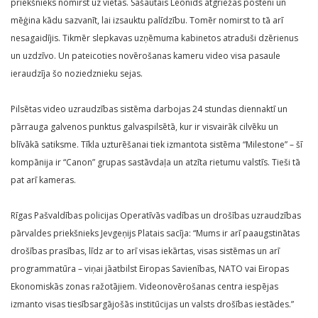
priekšnieks nomirst uz vietas. Sašautais Leonīds atgriežas postenī un
mēģina kādu sazvanīt, lai izsauktu palīdzību. Tomēr nomirst to tā arī
nesagaidījis. Tikmēr slepkavas uzņēmuma kabinetos atraduši dzērienus
un uzdzīvo. Un pateicoties novērošanas kameru video visa pasaule
ieraudzīja šo noziedznieku sejas.
Pilsētas video uzraudzības sistēma darbojas 24 stundas diennaktī un
pārrauga galvenos punktus galvaspilsētā, kur ir visvairāk cilvēku un
blīvākā satiksme. Tīkla uzturēšanai tiek izmantota sistēma “Milestone” – šī
kompānija ir “Canon” grupas sastāvdaļa un atzīta rietumu valstīs. Tieši tā
pat arī kameras.
Rīgas Pašvaldības policijas Operatīvās vadības un drošības uzraudzības
pārvaldes priekšnieks Jevgeņijs Platais sacīja: “Mums ir arī paaugstinātas
drošības prasības, līdz ar to arī visas iekārtas, visas sistēmas un arī
programmatūra – viņai jāatbilst Eiropas Savienības, NATO vai Eiropas
Ekonomiskās zonas ražotājiem. Videonovērošanas centra iespējas
izmanto visas tiesībsargājošās institūcijas un valsts drošības iestādes.”