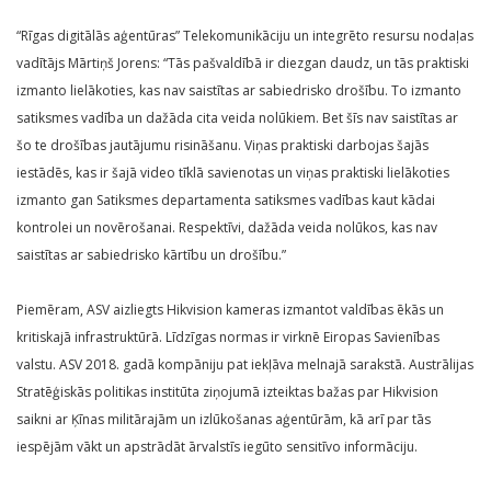
“Rīgas digitālās aģentūras” Telekomunikāciju un integrēto resursu nodaļas
vadītājs Mārtiņš Jorens: “Tās pašvaldībā ir diezgan daudz, un tās praktiski
izmanto lielākoties, kas nav saistītas ar sabiedrisko drošību. To izmanto
satiksmes vadība un dažāda cita veida nolūkiem. Bet šīs nav saistītas ar
šo te drošības jautājumu risināšanu. Viņas praktiski darbojas šajās
iestādēs, kas ir šajā video tīklā savienotas un viņas praktiski lielākoties
izmanto gan Satiksmes departamenta satiksmes vadības kaut kādai
kontrolei un novērošanai. Respektīvi, dažāda veida nolūkos, kas nav
saistītas ar sabiedrisko kārtību un drošību.”
Piemēram, ASV aizliegts Hikvision kameras izmantot valdības ēkās un
kritiskajā infrastruktūrā. Līdzīgas normas ir virknē Eiropas Savienības
valstu. ASV 2018. gadā kompāniju pat iekļāva melnajā sarakstā. Austrālijas
Stratēģiskās politikas institūta ziņojumā izteiktas bažas par Hikvision
saikni ar Ķīnas militārajām un izlūkošanas aģentūrām, kā arī par tās
iespējām vākt un apstrādāt ārvalstīs iegūto sensitīvo informāciju.