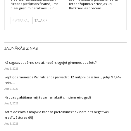
Eiropas piešķirtais finansējums
ierobežojumus Krievijas un
pieaugušo minerālmēslu un…
Baltkrievijas precēm
ATPAKAĻ
TĀLĀK
JAUNĀKĀS ZIŅAS
Kā sagatavot bērnu skolai, nepārslogojot ģimenes budžetu?
Aug 6, 2026
Septiņos mēnešos Vivi vilcienos pārvadāti 12 miljoni pasažieru; jūlijā 97,4 %
reisu…
Aug 6, 2026
Naudas glabāšana mājās var izmaksāt simtiem eiro gadā
Aug 6, 2026
Katrs desmitais mājokļa kredīta pieteikums tiek noraidīts negatīvas
kredītvēstures dēļ
Aug 6, 2026