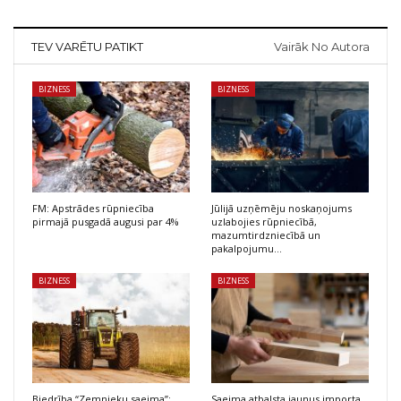
TEV VARĒTU PATIKT
Vairāk No Autora
BIZNESS
BIZNESS
FM: Apstrādes rūpniecība
Jūlijā uzņēmēju noskaņojums
pirmajā pusgadā augusi par 4%
uzlabojies rūpniecībā,
mazumtirdzniecībā un
pakalpojumu…
BIZNESS
BIZNESS
Biedrība “Zemnieku saeima”:
Saeima atbalsta jaunus importa