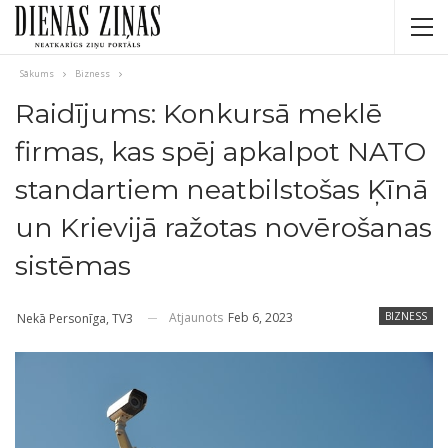
Sākums
Bizness
Raidījums: Konkursā meklē
firmas, kas spēj apkalpot NATO
standartiem neatbilstošas Ķīnā
un Krievijā ražotas novērošanas
sistēmas
Atjaunots
Feb 6, 2023
BIZNESS
Nekā Personīga, TV3