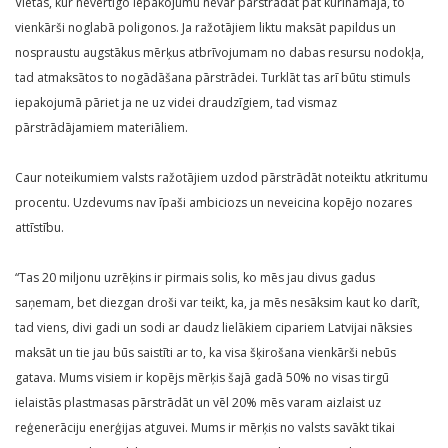
Vietās, kur nevērtīgo iepakojumu nevar pārstrādāt pat kurināmajā, to
vienkārši noglabā poligonos. Ja ražotājiem liktu maksāt papildus un
nospraustu augstākus mērķus atbrīvojumam no dabas resursu nodokļa,
tad atmaksātos to nogādāšana pārstrādei. Turklāt tas arī būtu stimuls
iepakojumā pāriet ja ne uz videi draudzīgiem, tad vismaz
pārstrādājamiem materiāliem.
Caur noteikumiem valsts ražotājiem uzdod pārstrādāt noteiktu atkritumu
procentu. Uzdevums nav īpaši ambiciozs un neveicina kopējo nozares
attīstību.
“Tas 20 miljonu uzrēķins ir pirmais solis, ko mēs jau divus gadus
saņemam, bet diezgan droši var teikt, ka, ja mēs nesāksim kaut ko darīt,
tad viens, divi gadi un sodi ar daudz lielākiem cipariem Latvijai nāksies
maksāt un tie jau būs saistīti ar to, ka visa šķirošana vienkārši nebūs
gatava. Mums visiem ir kopējs mērķis šajā gadā 50% no visas tirgū
ielaistās plastmasas pārstrādāt un vēl 20% mēs varam aizlaist uz
reģenerāciju enerģijas atguvei. Mums ir mērķis no valsts savākt tikai