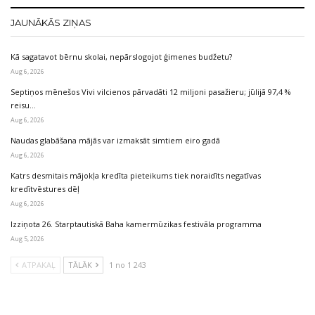
JAUNĀKĀS ZIŅAS
Kā sagatavot bērnu skolai, nepārslogojot ģimenes budžetu?
Aug 6, 2026
Septiņos mēnešos Vivi vilcienos pārvadāti 12 miljoni pasažieru; jūlijā 97,4 %
reisu…
Aug 6, 2026
Naudas glabāšana mājās var izmaksāt simtiem eiro gadā
Aug 6, 2026
Katrs desmitais mājokļa kredīta pieteikums tiek noraidīts negatīvas
kredītvēstures dēļ
Aug 6, 2026
Izziņota 26. Starptautiskā Baha kamermūzikas festivāla programma
Aug 5, 2026
ATPAKAĻ
TĀLĀK
1 no 1 243