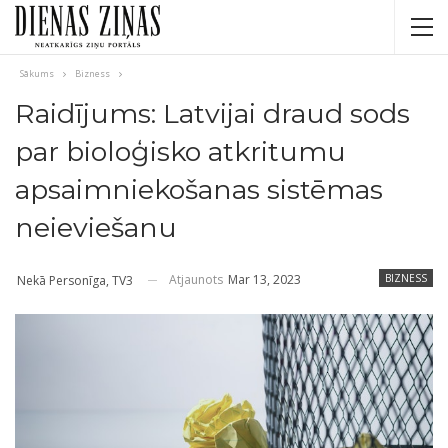
Sākums
Bizness
Raidījums: Latvijai draud sods
par bioloģisko atkritumu
apsaimniekošanas sistēmas
neieviešanu
Atjaunots
Mar 13, 2023
BIZNESS
Nekā Personīga, TV3