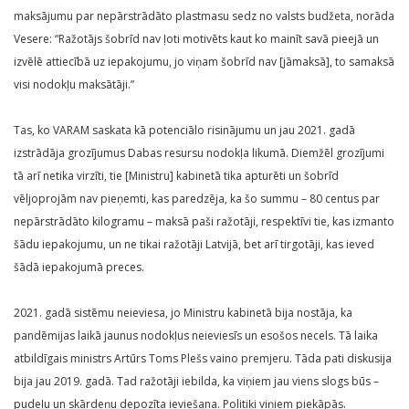
maksājumu par nepārstrādāto plastmasu sedz no valsts budžeta, norāda
Vesere: “Ražotājs šobrīd nav ļoti motivēts kaut ko mainīt savā pieejā un
izvēlē attiecībā uz iepakojumu, jo viņam šobrīd nav [jāmaksā], to samaksā
visi nodokļu maksātāji.”
Tas, ko VARAM saskata kā potenciālo risinājumu un jau 2021. gadā
izstrādāja grozījumus Dabas resursu nodokļa likumā. Diemžēl grozījumi
tā arī netika virzīti, tie [Ministru] kabinetā tika apturēti un šobrīd
vēljoprojām nav pieņemti, kas paredzēja, ka šo summu – 80 centus par
nepārstrādāto kilogramu – maksā paši ražotāji, respektīvi tie, kas izmanto
šādu iepakojumu, un ne tikai ražotāji Latvijā, bet arī tirgotāji, kas ieved
šādā iepakojumā preces.
2021. gadā sistēmu neieviesa, jo Ministru kabinetā bija nostāja, ka
pandēmijas laikā jaunus nodokļus neieviesīs un esošos necels. Tā laika
atbildīgais ministrs Artūrs Toms Plešs vaino premjeru. Tāda pati diskusija
bija jau 2019. gadā. Tad ražotāji iebilda, ka viņiem jau viens slogs būs –
pudeļu un skārdeņu depozīta ieviešana. Politiķi viņiem piekāpās.