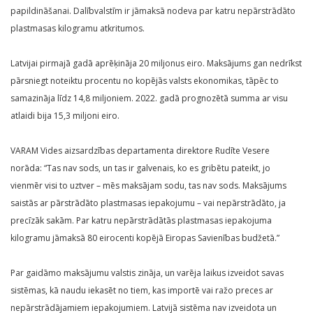
papildināšanai. Dalībvalstīm ir jāmaksā nodeva par katru nepārstrādāto
plastmasas kilogramu atkritumos.
Latvijai pirmajā gadā aprēķināja 20 miljonus eiro. Maksājums gan nedrīkst
pārsniegt noteiktu procentu no kopējās valsts ekonomikas, tāpēc to
samazināja līdz 14,8 miljoniem. 2022. gadā prognozētā summa ar visu
atlaidi bija 15,3 miljoni eiro.
VARAM Vides aizsardzības departamenta direktore Rudīte Vesere
norāda: “Tas nav sods, un tas ir galvenais, ko es gribētu pateikt, jo
vienmēr visi to uztver – mēs maksājam sodu, tas nav sods. Maksājums
saistās ar pārstrādāto plastmasas iepakojumu – vai nepārstrādāto, ja
precīzāk sakām. Par katru nepārstrādātās plastmasas iepakojuma
kilogramu jāmaksā 80 eirocenti kopējā Eiropas Savienības budžetā.”
Par gaidāmo maksājumu valstis zināja, un varēja laikus izveidot savas
sistēmas, kā naudu iekasēt no tiem, kas importē vai ražo preces ar
nepārstrādājamiem iepakojumiem. Latvijā sistēma nav izveidota un