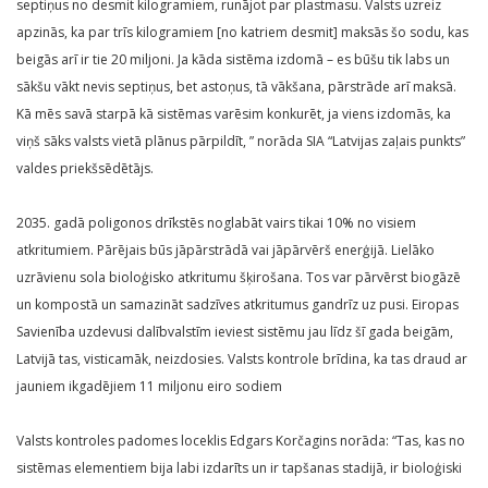
septiņus no desmit kilogramiem, runājot par plastmasu. Valsts uzreiz
apzinās, ka par trīs kilogramiem [no katriem desmit] maksās šo sodu, kas
beigās arī ir tie 20 miljoni. Ja kāda sistēma izdomā – es būšu tik labs un
sākšu vākt nevis septiņus, bet astoņus, tā vākšana, pārstrāde arī maksā.
Kā mēs savā starpā kā sistēmas varēsim konkurēt, ja viens izdomās, ka
viņš sāks valsts vietā plānus pārpildīt, ” norāda SIA “Latvijas zaļais punkts”
valdes priekšsēdētājs.
2035. gadā poligonos drīkstēs noglabāt vairs tikai 10% no visiem
atkritumiem. Pārējais būs jāpārstrādā vai jāpārvērš enerģijā. Lielāko
uzrāvienu sola bioloģisko atkritumu šķirošana. Tos var pārvērst biogāzē
un kompostā un samazināt sadzīves atkritumus gandrīz uz pusi. Eiropas
Savienība uzdevusi dalībvalstīm ieviest sistēmu jau līdz šī gada beigām,
Latvijā tas, visticamāk, neizdosies. Valsts kontrole brīdina, ka tas draud ar
jauniem ikgadējiem 11 miljonu eiro sodiem
Valsts kontroles padomes loceklis Edgars Korčagins norāda: “Tas, kas no
sistēmas elementiem bija labi izdarīts un ir tapšanas stadijā, ir bioloģiski