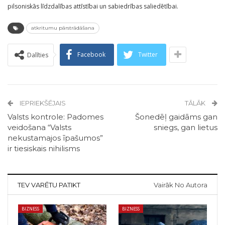
pilsoniskās līdzdalības attīstībai un sabiedrības saliedētībai.
atkritumu pārstrādāšana
Facebook
Twitter
Dalīties
IEPRIEKŠĒJAIS
TĀLĀK
Valsts kontrole: Padomes
Šonedēļ gaidāms gan
veidošana “Valsts
sniegs, gan lietus
nekustamajos īpašumos”
ir tiesiskais nihilisms
TEV VARĒTU PATIKT
Vairāk No Autora
BIZNESS
BIZNESS