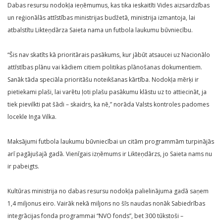
Dabas resursu nodokļa ieņēmumus, kas tika ieskaitīti Vides aizsardzības
un reģionālās attīstības ministrijas budžetā, ministrija izmantoja, lai
atbalstītu Likteņdārza Saieta nama un futbola laukumu būvniecību.
“Šis nav skatīts kā prioritārais pasākums, kur jābūt atsaucei uz Nacionālo
attīstības plānu vai kādiem citiem politikas plānošanas dokumentiem.
Sanāk tāda speciāla prioritāšu noteikšanas kārtība. Nodokļa mērķi ir
pietiekami plaši, lai varētu ļoti plašu pasākumu klāstu uz to attiecināt, ja
tiek pievilkti pat šādi – skaidrs, ka nē,” norāda Valsts kontroles padomes
locekle Inga Vilka.
Maksājumi futbola laukumu būvniecībai un citām programmām turpinājās
arī pagājušajā gadā. Vienīgais izņēmums ir Likteņdārzs, jo Saieta nams nu
ir pabeigts.
Kultūras ministrija no dabas resursu nodokļa palielinājuma gadā saņem
1,4 miljonus eiro. Vairāk nekā miljons no šīs naudas nonāk Sabiedrības
integrācijas fonda programmai “NVO fonds”, bet 300 tūkstoši –