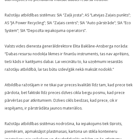
Ražotāju atbildības sistēmas: SIA “Zaļā josta”; AS “Latvijas Zaļais punkts”;
AS “JA Power Recycling”; SIA “Zaļais centrs”; SIA “Auto pārstrāde”; SIA “Eco
System”; SIA “Depozīta iepakojuma operators”.
Valsts vides dienesta ģenerāldirektore Elita Baklāne-Ansberga norāda:
“Dabas resursu nodokļa likmes ir finanšu instruments, tas nav aprēķins,
tieši kāds ir kaitējums dabai. Lai veicinātu to, ka uzņēmumi iesaistās
ražotāju atbildībā, lai tas būtu izdevīgāk nekā maksāt nodokli.”
Atbildība ražotājam ir ne tikai par preces kvalitāti līdz tam, kad prece tiek
pārdota, bet faktiski līdz preces dzīves cikla beigu posmu, kad prece
pārvēršas par atkritumiem. Dzīves cikls beidzas, kad prece, cik ir
iespējams, ir pārstrādāta jaunos materiālos.
Ražotāju atbildības sistēmas nodrošina, ka iepakojums tiek šķirots,
piemēram, apmaksājot plastmasas, kartona un stikla konteineru