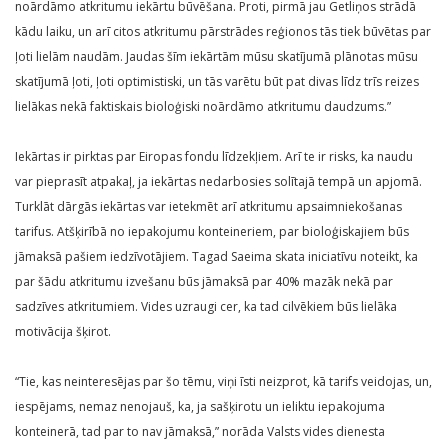
noārdāmo atkritumu iekārtu būvēšana. Proti, pirmā jau Getliņos strādā
kādu laiku, un arī citos atkritumu pārstrādes reģionos tās tiek būvētas par
ļoti lielām naudām. Jaudas šīm iekārtām mūsu skatījumā plānotas mūsu
skatījumā ļoti, ļoti optimistiski, un tās varētu būt pat divas līdz trīs reizes
lielākas nekā faktiskais bioloģiski noārdāmo atkritumu daudzums.”
Iekārtas ir pirktas par Eiropas fondu līdzekļiem. Arī te ir risks, ka naudu
var pieprasīt atpakaļ, ja iekārtas nedarbosies solītajā tempā un apjomā.
Turklāt dārgās iekārtas var ietekmēt arī atkritumu apsaimniekošanas
tarifus. Atšķirībā no iepakojumu konteineriem, par bioloģiskajiem būs
jāmaksā pašiem iedzīvotājiem. Tagad Saeima skata iniciatīvu noteikt, ka
par šādu atkritumu izvešanu būs jāmaksā par 40% mazāk nekā par
sadzīves atkritumiem. Vides uzraugi cer, ka tad cilvēkiem būs lielāka
motivācija šķirot.
“Tie, kas neinteresējas par šo tēmu, viņi īsti neizprot, kā tarifs veidojas, un,
iespējams, nemaz nenojauš, ka, ja sašķirotu un ieliktu iepakojuma
konteinerā, tad par to nav jāmaksā,” norāda Valsts vides dienesta