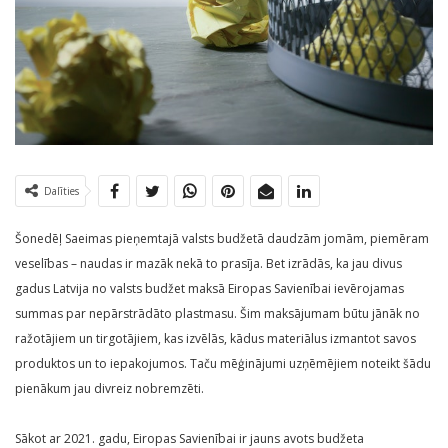
Dalīties
Šonedēļ Saeimas pieņemtajā valsts budžetā daudzām jomām, piemēram
veselības – naudas ir mazāk nekā to prasīja. Bet izrādās, ka jau divus
gadus Latvija no valsts budžet maksā Eiropas Savienībai ievērojamas
summas par nepārstrādāto plastmasu. Šim maksājumam būtu jānāk no
ražotājiem un tirgotājiem, kas izvēlās, kādus materiālus izmantot savos
produktos un to iepakojumos. Taču mēģinājumi uzņēmējiem noteikt šādu
pienākum jau divreiz nobremzēti.
Sākot ar 2021. gadu, Eiropas Savienībai ir jauns avots budžeta