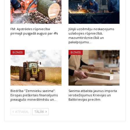
FM: Apstrādes rūpniecība
Jūlijā uzņēmēju noskaņojums
pirmajā pusgadā augusi par 4%
uzlabojies rūpniecībā,
mazumtirdzniecībā un
pakalpojumu…
BIZNESS
BIZNESS
Biedrība “Zemnieku saeima”:
Saeima atbalsta jaunus importa
Eiropas piešķirtais finansējums
ierobežojumus Krievijas un
pieaugušo minerālmēslu un…
Baltkrievijas precēm
ATPAKAĻ
TĀLĀK