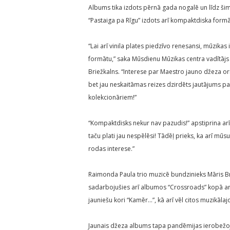
Albums tika izdots pērnā gada nogalē un līdz šim
“Pastaiga pa Rīgu” izdots arī kompaktdiska formā
“Lai arī vinila plates piedzīvo renesansi, mūzika
formātu,” saka Mūsdienu Mūzikas centra vadītājs
Briežkalns. “Interese par Maestro jauno džeza ori
bet jau neskaitāmas reizes dzirdēts jautājums pa
kolekcionāriem!”
“Kompaktdisks nekur nav pazudis!” apstiprina ar
taču plati jau nespēlēsi! Tādēļ prieks, ka arī m
rodas interese.”
Raimonda Paula trio muzicē bundzinieks Māris Bri
sadarbojušies arī albumos “Crossroads” kopā ar 
jauniešu kori “Kamēr…”, kā arī vēl citos muzikālaj
Jaunais džeza albums tapa pandēmijas ierobežojumu