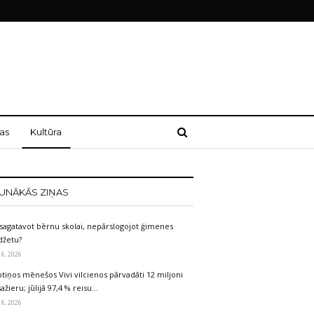
as
Kultūra
UNĀKĀS ZIŅAS
sagatavot bērnu skolai, nepārslogojot ģimenes
džetu?
 6, 2026
tiņos mēnešos Vivi vilcienos pārvadāti 12 miljoni
ažieru; jūlijā 97,4 % reisu…
 6, 2026