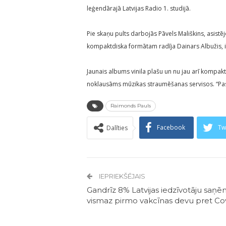
leģendārajā Latvijas Radio 1. studijā.
Pie skaņu pults darbojās Pāvels Mališkins, asi
kompaktdiska formātam radīja Dainars Albužis, 
Jaunais albums vinila plašu un nu jau arī kompak
noklausāms mūzikas straumēšanas servisos. “Past
Raimonds Pauls
Facebook
Tw
Dalīties
IEPRIEKŠĒJAIS
Gandrīz 8% Latvijas iedzīvotāju saņē
vismaz pirmo vakcīnas devu pret Co