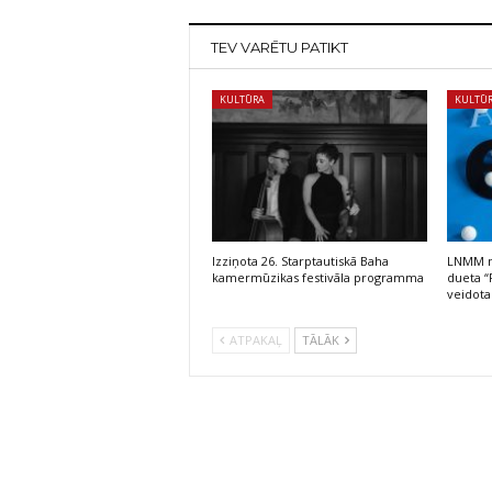
TEV VARĒTU PATIKT
KULTŪRA
KULTŪ
Izziņota 26. Starptautiskā Baha
LNMM no
kamermūzikas festivāla programma
dueta “
veidota
ATPAKAĻ
TĀLĀK