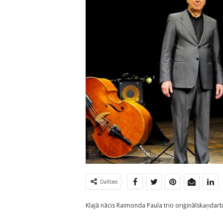
Dalīties
Klajā nācis Raimonda Paula trio oriģinālskaņdar