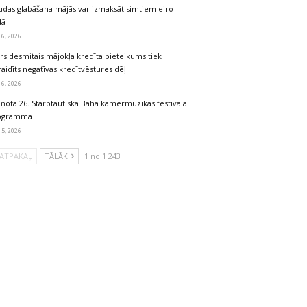
udas glabāšana mājās var izmaksāt simtiem eiro
dā
 6, 2026
rs desmitais mājokļa kredīta pieteikums tiek
aidīts negatīvas kredītvēstures dēļ
 6, 2026
iņota 26. Starptautiskā Baha kamermūzikas festivāla
ogramma
 5, 2026
ATPAKAĻ
TĀLĀK
1 no 1 243