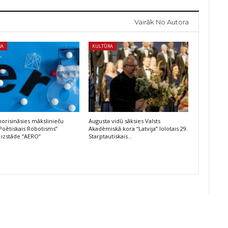
Vairāk No Autora
RA
KULTŪRA
risināsies mākslinieču
Augusta vidū sāksies Valsts
Poētiskais Robotisms”
Akadēmiskā kora “Latvija” lolotais 29.
 izstāde “AERO”
Starptautiskais…