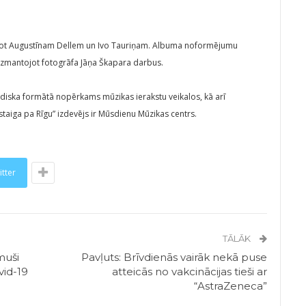
stējot Augustīnam Dellem un Ivo Tauriņam. Albuma noformējumu
izmantojot fotogrāfa Jāņa Škapara darbus.
tdiska formātā nopērkams mūzikas ierakstu veikalos, kā arī
aiga pa Rīgu” izdevējs ir Mūsdienu Mūzikas centrs.
itter
TĀLĀK
muši
Pavļuts: Brīvdienās vairāk nekā puse
vid-19
atteicās no vakcinācijas tieši ar
“AstraZeneca”