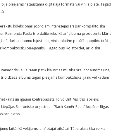
 bija pieejams netaustāmā digitālajā formātā vai vinila platē. Tagad
tā.
s ierakstu kolekcionāri joprojām interesējas arī par kompaktdiska
 un Raimonda Paula trio dalībnieks, kā arī albuma producents Māris
ģināldarbu albumu bijusi liela, vinila platēm pasūtīta papildu tirāža,
r kompaktdisku pieejamību. Tagad būs, ko atbildēt, arī disku
ī Raimonds Pauls. “Man patīk klausīties mūziku braucot automašīnā,
ūsu trio džeza albums tagad pieejams kompaktdiskā, ja nu vēl kādam
ežkalns un igauņu kontrabasists Toivo Unt. Visi trīs iepriekš
Liepājas Simfonisko orķestri un “Bach Kamēr Pauls” kopā ar Rīgas
os projektos.
 laikā, kā veltījums iemīļotajai pilsētai. Tā ieraksts tika veikts