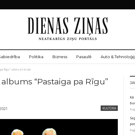
Sabiedrība
Politika
Bizness
Pasaulē
Auto & Tehnoloģij
a Rīgu” izdots arī diskā
 albums “Pastaiga pa Rīgu”
JA
Kā 
bu
 2021
KULTŪRA
Aug
Sep
pas
Aug