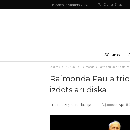
Par Dienas Ziņas
Piektdien, 7 Augusts, 2026
Sākums
Sākums
Kultūra
Raimonda Paula trio albums “Pastaiga p
Raimonda Paula trio
izdots arī diskā
Atjaunots
Apr 6,
"Dienas Ziņas" Redakcija