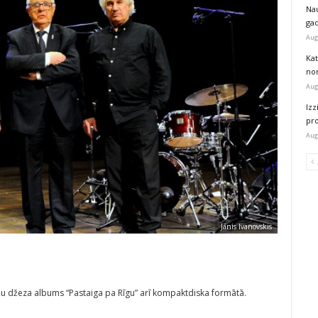
Na
ga
Aug
Kat
nor
Aug
Izz
pr
Aug
Jānis Ivanovskis
bu džeza albums “Pastaiga pa Rīgu” arī kompaktdiska formātā.