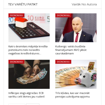
TEV VARĒTU PATIKT
Vairāk No Autora
EKONOMIKA
EKONOMIKA
Katrs desmitais mājokļa kredīta
Kulbergs: valsts budžeta
pieteikums tiek noraidīts
finansējumam NVO jābūt
negatīvas kredītvēstures…
caurskatāmam
EKONOMIKA
EKONOMIKA
Inflācijas slogs atgriežas: ECB
Trīs kļūdas, kas var mazināt
varētu celt likmes jau rudenī
pensijas uzkrājuma apjomu