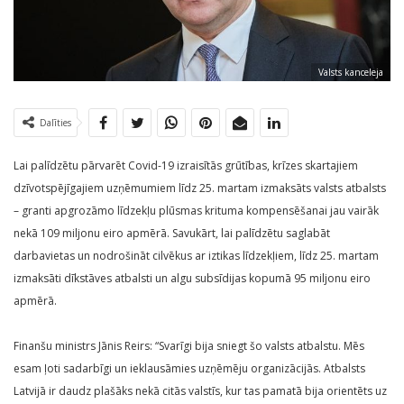
Valsts kanceleja
Dalīties
Lai palīdzētu pārvarēt Covid-19 izraisītās grūtības, krīzes skartajiem
dzīvotspējīgajiem uzņēmumiem līdz 25. martam izmaksāts valsts atbalsts
– granti apgrozāmo līdzekļu plūsmas krituma kompensēšanai jau vairāk
nekā 109 miljonu eiro apmērā. Savukārt, lai palīdzētu saglabāt
darbavietas un nodrošināt cilvēkus ar iztikas līdzekļiem, līdz 25. martam
izmaksāti dīkstāves atbalsti un algu subsīdijas kopumā 95 miljonu eiro
apmērā.
Finanšu ministrs Jānis Reirs: “Svarīgi bija sniegt šo valsts atbalstu. Mēs
esam ļoti sadarbīgi un ieklausāmies uzņēmēju organizācijās. Atbalsts
Latvijā ir daudz plašāks nekā citās valstīs, kur tas pamatā bija orientēts uz