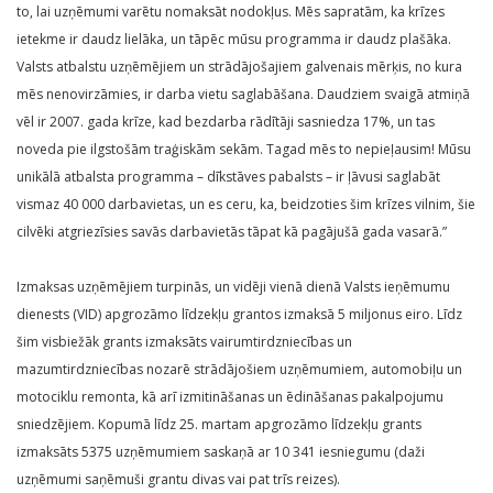
to, lai uzņēmumi varētu nomaksāt nodokļus. Mēs sapratām, ka krīzes
ietekme ir daudz lielāka, un tāpēc mūsu programma ir daudz plašāka.
Valsts atbalstu uzņēmējiem un strādājošajiem galvenais mērķis, no kura
mēs nenovirzāmies, ir darba vietu saglabāšana. Daudziem svaigā atmiņā
vēl ir 2007. gada krīze, kad bezdarba rādītāji sasniedza 17%, un tas
noveda pie ilgstošām traģiskām sekām. Tagad mēs to nepieļausim! Mūsu
unikālā atbalsta programma – dīkstāves pabalsts – ir ļāvusi saglabāt
vismaz 40 000 darbavietas, un es ceru, ka, beidzoties šim krīzes vilnim, šie
cilvēki atgriezīsies savās darbavietās tāpat kā pagājušā gada vasarā.”
Izmaksas uzņēmējiem turpinās, un vidēji vienā dienā Valsts ieņēmumu
dienests (VID) apgrozāmo līdzekļu grantos izmaksā 5 miljonus eiro. Līdz
šim visbiežāk grants izmaksāts vairumtirdzniecības un
mazumtirdzniecības nozarē strādājošiem uzņēmumiem, automobiļu un
motociklu remonta, kā arī izmitināšanas un ēdināšanas pakalpojumu
sniedzējiem. Kopumā līdz 25. martam apgrozāmo līdzekļu grants
izmaksāts 5375 uzņēmumiem saskaņā ar 10 341 iesniegumu (daži
uzņēmumi saņēmuši grantu divas vai pat trīs reizes).