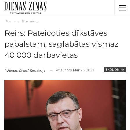
Sākums
Ekonomika
Reirs: Pateicoties dīkstāves
pabalstam, saglabātas vismaz
40 000 darbavietas
Atjaunots
Mar 26, 2021
EKONOMIKA
"Dienas Ziņas" Redakcija