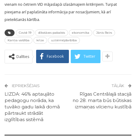
vienam no četriem VID mājaslapā izlasāmajiem kritērijiem. Turpat
pieejama arī paplašināta informācija par nosacījumiem, kā arī
pieteikšanās kārtība.
Covid-19
dīkstāves pabalsts
ekonomika
Jānis Reirs
Kariņa valdība
krīze
uzņēmējdarbība
Facebook
Twitter
Dalīties
IEPRIEKŠĒJAIS
TĀLĀK
LIZDA: 46% aptaujāto
Rīgas Centrālajā stacijā
pedagogu norāda, ka
no 28. marta būs būtiskas
tuvāko gadu laikā domā
izmaiņas vilcienu kustībā
pārtraukt strādāt
izglītības sistēmā