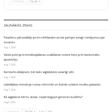
ATPAKAĻ
TĀLĀK
JAUNĀKĀS ZIŅAS
Pasažieru pārvadātāji pirms vēlēšanām aicina partijas sniegt risinājumus par
nozares…
Aug 7, 2026
Valsts policija kriminālvajāšanas uzsākšanai nodod lietu pret bankomātu
apzadzēju
Aug 7, 2026
Karstums atkāpsies, bet laiks saglabāsies vasarīgi silts
Aug 7, 2026
Labklājības ministrija rosina reformēt un būtiski uzlabot vecāku pabalstu
Aug 7, 2026
Kā sagatavot bērnu skolai, nepārslogojot ģimenes budžetu?
Aug 6, 2026
ATPAKAĻ
TĀLĀK
1 no 1 243