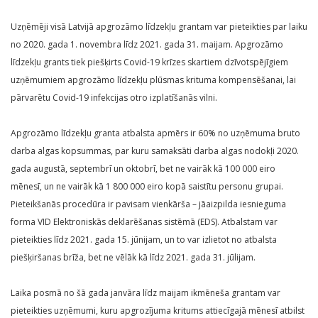
Uzņēmēji visā Latvijā apgrozāmo līdzekļu grantam var pieteikties par laiku
no 2020. gada 1. novembra līdz 2021. gada 31. maijam. Apgrozāmo
līdzekļu grants tiek piešķirts Covid-19 krīzes skartiem dzīvotspējīgiem
uzņēmumiem apgrozāmo līdzekļu plūsmas krituma kompensēšanai, lai
pārvarētu Covid-19 infekcijas otro izplatīšanās vilni.
Apgrozāmo līdzekļu granta atbalsta apmērs ir 60% no uzņēmuma bruto
darba algas kopsummas, par kuru samaksāti darba algas nodokļi 2020.
gada augustā, septembrī un oktobrī, bet ne vairāk kā 100 000 eiro
mēnesī, un ne vairāk kā 1 800 000 eiro kopā saistītu personu grupai.
Pieteikšanās procedūra ir pavisam vienkārša – jāaizpilda iesnieguma
forma VID Elektroniskās deklarēšanas sistēmā (EDS). Atbalstam var
pieteikties līdz 2021. gada 15. jūnijam, un to var izlietot no atbalsta
piešķiršanas brīža, bet ne vēlāk kā līdz 2021. gada 31. jūlijam.
Laika posmā no šā gada janvāra līdz maijam ikmēneša grantam var
pieteikties uzņēmumi, kuru apgrozījuma kritums attiecīgajā mēnesī atbilst