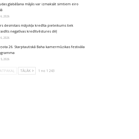
udas glabāšana mājās var izmaksāt simtiem eiro
dā
 6, 2026
rs desmitais mājokļa kredīta pieteikums tiek
aidīts negatīvas kredītvēstures dēļ
 6, 2026
iņota 26. Starptautiskā Baha kamermūzikas festivāla
ogramma
 5, 2026
ATPAKAĻ
TĀLĀK
1 no 1 243