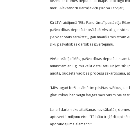
Rēzeknes domes deputāti aicinājuši atbildīgo min
mēru Aleksandru Bartaševiču (“Kopā Latvijai”).
Kā LTV raidījumā “Rīta Panorāma” pastāstīja Rēz
pašvaldības deputāti nosūtījuši vēstuli gan vide
(“Apvienotais saraksts”), gan finanšu ministram Ar
sīku pašvaldības darbības izvērtējumu.
Viņš norādīja:”Mēs, pašvaldības deputāti, esam i
ministram ar lūgumu veikt detalizētu un ļoti sīku
audits, budžeta vadības procesu sakārtošana, a
“Mēs tagad forši atzīmēsim pilsētas svētkus, kas
glāzi rokās, bet beigu beigās mēs būsim pie sasist
Lai arī darbinieku atlaišanas nav sākušās, domes
aptuveni 1 miljonu eiro: “Tā būtu traģēdija pilsēta
apdraudējuma elementi.”