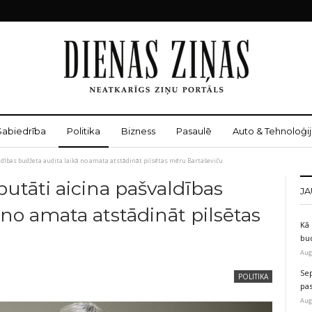
Sabiedrība
Politika
Bizness
Pasaulē
Auto & Tehnoloģij
dības budžeta audita laikā no amata atstādināt pilsētas mēru Bartaševiču
tāti aicina pašvaldības
JA
 no amata atstādināt pilsētas
Kā 
bu
Aug
Sep
POLITIKA
pas
Aug