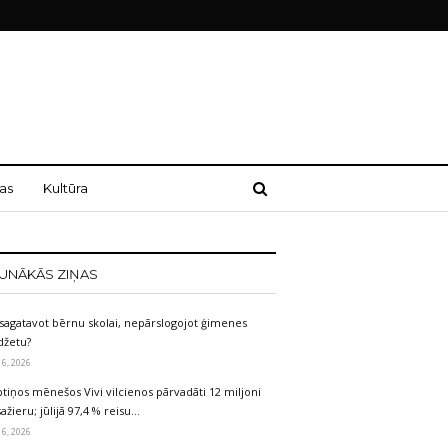
as
Kultūra
UNĀKĀS ZIŅAS
sagatavot bērnu skolai, nepārslogojot ģimenes
džetu?
 6, 2026
tiņos mēnešos Vivi vilcienos pārvadāti 12 miljoni
ažieru; jūlijā 97,4 % reisu…
 6, 2026