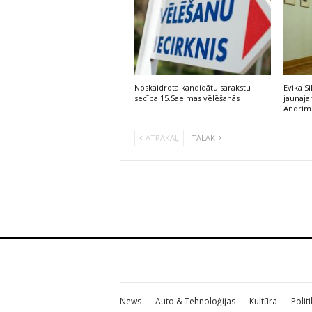
Noskaidrota kandidātu sarakstu
Evika S
secība 15.Saeimas vēlēšanās
jaunaj
Andrim
ATPAKAĻ
TĀLĀK
News
Auto & Tehnoloģijas
Kultūra
Polit