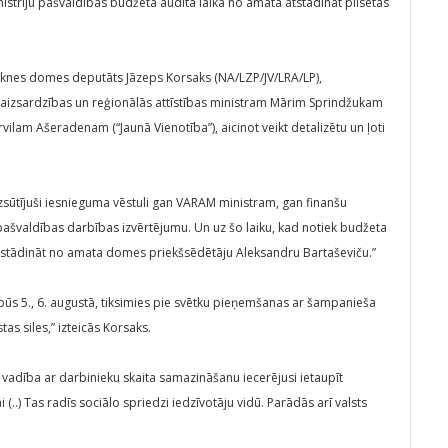
istriju pašvaldības budžeta audita laikā no amata atstādināt pilsētas
eknes domes deputāts Jāzeps Korsaks (NA/LZP/JV/LRA/LP),
s aizsardzības un reģionālās attīstības ministram Mārim Sprindžukam
vilam Ašeradenam (“Jaunā Vienotība”), aicinot veikt detalizētu un ļoti
zsūtījuši iesnieguma vēstuli gan VARAM ministram, gan finanšu
 pašvaldības darbības izvērtējumu. Un uz šo laiku, kad notiek budžeta
tstādināt no amata domes priekšsēdētāju Aleksandru Bartaševiču.”
 būs 5., 6. augustā, tiksimies pie svētku pieņemšanas ar šampanieša
as siles,” izteicās Korsaks.
 vadība ar darbinieku skaita samazināšanu iecerējusi ietaupīt
i (..) Tas radīs sociālo spriedzi iedzīvotāju vidū. Parādās arī valsts