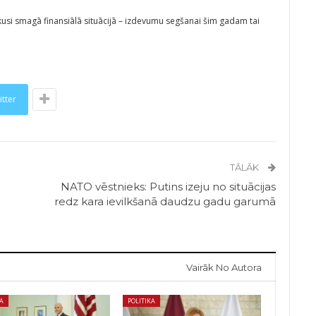
usi smagā finansiālā situācijā – izdevumu segšanai šim gadam tai
itter
TĀLĀK
NATO vēstnieks: Putins izeju no situācijas
redz kara ievilkšanā daudzu gadu garumā
Vairāk No Autora
KA
POLITIKA