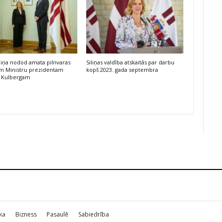
iliņa nodod amata pilnvaras
Siliņas valdība atskaitās par darbu
am Ministru prezidentam
kopš 2023. gada septembra
 Kulbergam
ika
Bizness
Pasaulē
Sabiedrība