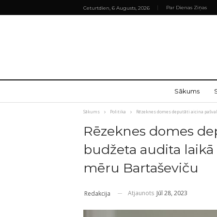
Par Dienas Ziņas
Ceturtdien, 6 Augusts, 2026
Sākums
Sākums
Politika
Rēzeknes domes deputāti aicina pašval
Rēzeknes domes depu
budžeta audita laikā
mēru Bartaševiču
Atjaunots
Jūl 28, 2023
Redakcija