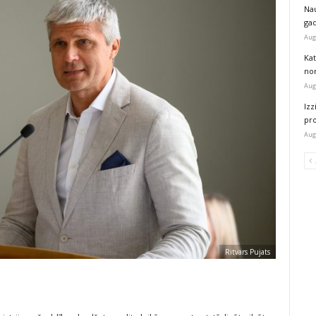
Na
ga
Aug
Kat
nor
Aug
Izz
pr
Aug
Ritvars Pujats