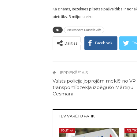
Kā zināms, Rēzeknes pilsētas pašvaldība ir nonāk
pietrūkst 3 miljonu eiro.
Aleksandrs Bartaševičs
Facebook
Tw
Dalīties
IEPRIEKŠĒJAIS
Valsts policija joprojām meklē no VP
transportlīdzekļa izbēgušo Mārtiņu
Cesmani
TEV VARĒTU PATIKT
POLITIKA
POLITI