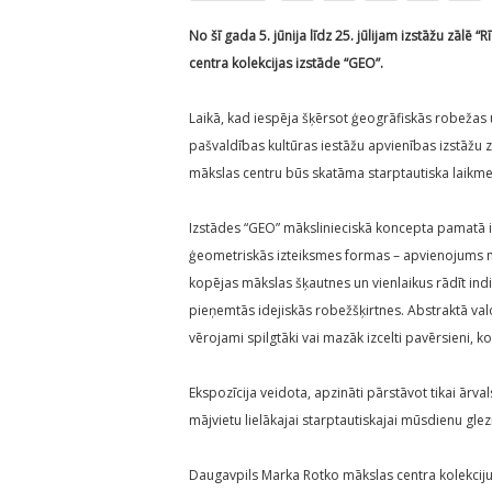
No šī gada 5. jūnija līdz 25. jūlijam izstāžu zālē
centra kolekcijas izstāde “GEO”.
Laikā, kad iespēja šķērsot ģeogrāfiskās robežas 
pašvaldības kultūras iestāžu apvienības izstāžu 
mākslas centru būs skatāma starptautiska laikmet
Izstādes “GEO” mākslinieciskā koncepta pamatā i
ģeometriskās izteiksmes formas – apvienojums mā
kopējas mākslas šķautnes un vienlaikus rādīt ind
pieņemtās idejiskās robežšķirtnes. Abstraktā valo
vērojami spilgtāki vai mazāk izcelti pavērsieni, ko 
Ekspozīcija veidota, apzināti pārstāvot tikai ārv
mājvietu lielākajai starptautiskajai mūsdienu glezn
Daugavpils Marka Rotko mākslas centra kolekcij