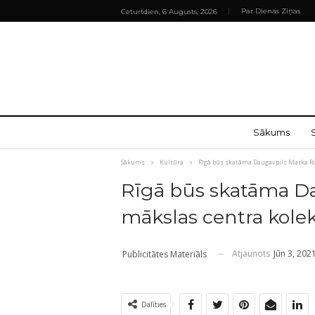
Par Dienas Ziņas
Ceturtdien, 6 Augusts, 2026
Sākums
Sākums
Kultūra
Rīgā būs skatāma Daugavpils Marka Ro
Rīgā būs skatāma D
mākslas centra kolek
Atjaunots
Jūn 3, 202
Publicitātes Materiāls
Dalīties