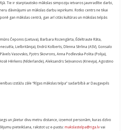
fijā. Tie ir starptautisko mākslas simpoziju ietvaros jaunradītie darbi,
tneru dāvinājumi un mākslas darbu iepirkumi. Rotko centrs ne tikai
ksponē gan mākslas centrā, gan arī citās kultūras un mākslas telpās
ūns Čeponis (Lietuva), Barbara Rozengārta, Ēdeltraute Rāta,
enecuēla, Lielbritānija), Endrū Kolberts, Dīenna Sērlina (ASV), Gonsalo
āvels Vasovskis, Pjotrs Skovrons, Anna Podlevska-Polita (Polija),
Hosē Hērkens (Nīderlande), Aleksandrs Seļivanovs (Krievija), Agostino
ienības izstāžu zāle “Rīgas mākslas telpa” sadarbībā ar Daugavpils
zsegs un jāietur divu metru distance, izņemot personām, kuras dzīvo
ējumu pieteikšana, rakstot uz e-pastu:
makslastelpa@riga.lv
vai