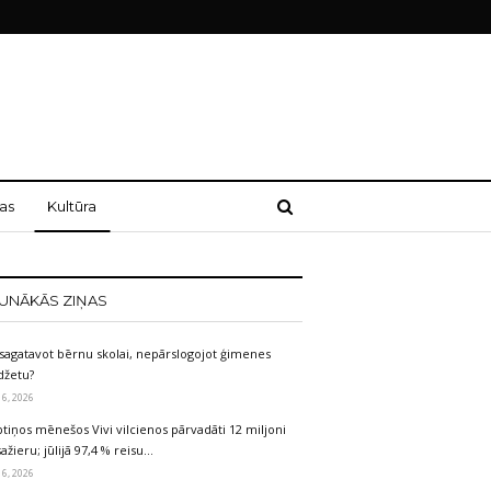
as
Kultūra
UNĀKĀS ZIŅAS
sagatavot bērnu skolai, nepārslogojot ģimenes
džetu?
 6, 2026
tiņos mēnešos Vivi vilcienos pārvadāti 12 miljoni
ažieru; jūlijā 97,4 % reisu…
 6, 2026