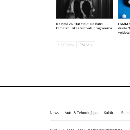
Izziņota 26. Starptautiskā Baha
LNMM no
kamermūzikas festivāla programma
dueta “
veidota
ATPAKAĻ
TĀLĀK
News
Auto & Tehnoloģijas
Kultūra
Polit
© 2026 - Dienas Ziņas. Visas tiesības aizsargātas.