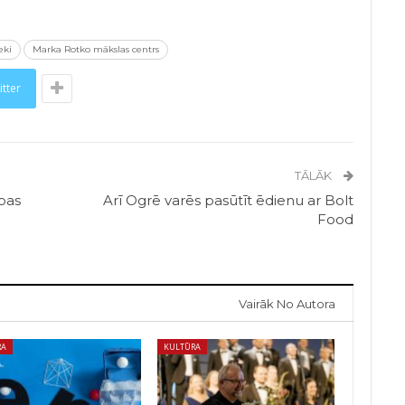
eki
Marka Rotko mākslas centrs
itter
TĀLĀK
pas
Arī Ogrē varēs pasūtīt ēdienu ar Bolt
n
Food
Vairāk No Autora
RA
KULTŪRA