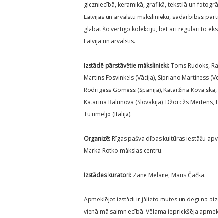
glezniecībā, keramikā, grafikā, tekstilā un fotogrā
Latvijas un ārvalstu mākslinieku, sadarbības par
glabāt šo vērtīgo kolekciju, bet arī regulāri to e
Latvijā un ārvalstīs.
Izstādē pārstāvētie mākslinieki:
Toms Rudoks, Ram
Martins Fosvinkels (Vācija), Sipriano Martiness (V
Rodrigess Gomess (Spānija), Kataržina Kovaļska, P
Katarina Balunova (Slovākija), Džordžs Mērtens, 
Tulumeljo (Itālija).
Organizē:
Rīgas pašvaldības kultūras iestāžu apv
Marka Rotko mākslas centru.
Izstādes kuratori:
Zane Melāne, Māris Čačka.
Apmeklējot izstādi ir jālieto mutes un deguna ai
vienā mājsaimniecībā. Vēlama iepriekšēja apmekl