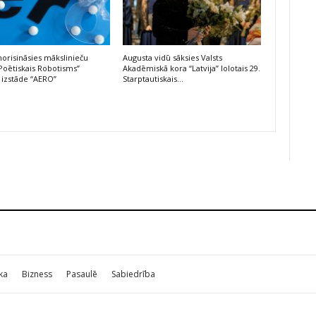
risināsies mākslinieču
Augusta vidū sāksies Valsts
Poētiskais Robotisms”
Akadēmiskā kora “Latvija” lolotais 29.
 izstāde “AERO”
Starptautiskais…
ika
Bizness
Pasaulē
Sabiedrība