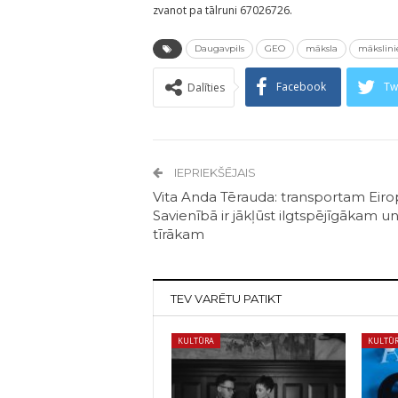
zvanot pa tālruni 67026726.
Daugavpils
GEO
māksla
mākslini
Facebook
Tw
Dalīties
IEPRIEKŠĒJAIS
Vita Anda Tērauda: transportam Eiro
Savienībā ir jākļūst ilgtspējīgākam u
tīrākam
TEV VARĒTU PATIKT
KULTŪRA
KULTŪ