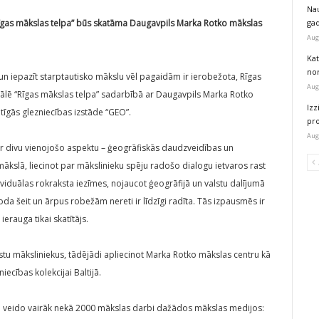
Na
 “Rīgas mākslas telpa” būs skatāma
Daugavpils Marka Rotko mākslas
ga
Aug
Kat
nor
un iepazīt starptautisko mākslu vēl pagaidām ir ierobežota, Rīgas
Aug
zālē “Rīgas mākslas telpa” sadarbībā ar Daugavpils Marka Rotko
Izz
īgās glezniecības izstāde “GEO”.
pr
Aug
r divu vienojošo aspektu – ģeogrāfiskās daudzveidības un
kslā, liecinot par mākslinieku spēju radošo dialogu ietvaros rast
ividuālas rokraksta iezīmes, nojaucot ģeogrāfijā un valstu dalījumā
da šeit un ārpus robežām nereti ir līdzīgi radīta. Tās izpausmēs ir
ierauga tikai skatītājs.
alstu māksliniekus, tādējādi apliecinot Marka Rotko mākslas centru kā
iecības kolekcijai Baltijā.
u veido vairāk nekā 2000 mākslas darbi dažādos mākslas medijos: