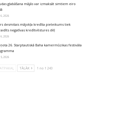
udas glabāšana mājās var izmaksāt simtiem eiro
dā
 6, 2026
rs desmitais mājokļa kredīta pieteikums tiek
aidīts negatīvas kredītvēstures dēļ
 6, 2026
iņota 26. Starptautiskā Baha kamermūzikas festivāla
ogramma
 5, 2026
ATPAKAĻ
TĀLĀK
1 no 1 243