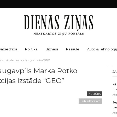
Sabiedrība
Politika
Bizness
Pasaulē
Auto & Tehnoloģij
tko mākslas centra kolekcijas izstāde “GEO”
augavpils Marka Rotko
JA
cijas izstāde “GEO”
Kā 
bu
1
KULTŪRA
Aug
Publicitātes foto
Sep
pas
Aug