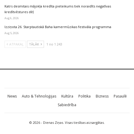
Katrs desmitais mājokļa kredīta pieteikums tiek noraidīts negatīvas
kredītvēstures dēļ
Aug 6, 2026
Izziņota 26. Starptautiskā Baha kamermūzikas festivāla programma
Aug 5, 2026
ATPAKAĻ
TĀLĀK
1 no 1 243
News
Auto & Tehnoloģijas
Kultūra
Politika
Bizness
Pasaulē
Sabiedrība
© 2026 - Dienas Ziņas. Visas tiesības aizsargātas.