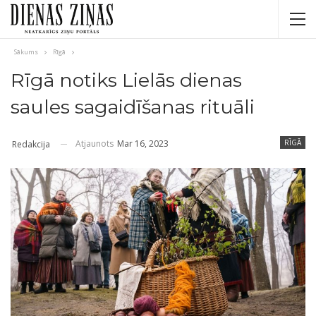
Sākums
Rīgā
Rīgā notiks Lielās dienas
saules sagaidīšanas rituāli
Atjaunots
Mar 16, 2023
RĪGĀ
Redakcija