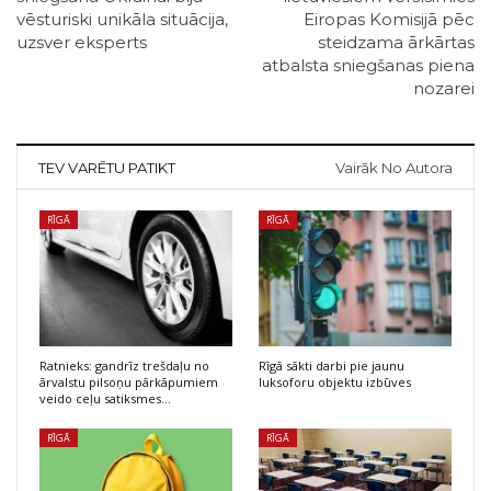
vēsturiski unikāla situācija,
Eiropas Komisijā pēc
uzsver eksperts
steidzama ārkārtas
atbalsta sniegšanas piena
nozarei
TEV VARĒTU PATIKT
Vairāk No Autora
RĪGĀ
RĪGĀ
Ratnieks: gandrīz trešdaļu no
Rīgā sākti darbi pie jaunu
ārvalstu pilsoņu pārkāpumiem
luksoforu objektu izbūves
veido ceļu satiksmes…
RĪGĀ
RĪGĀ