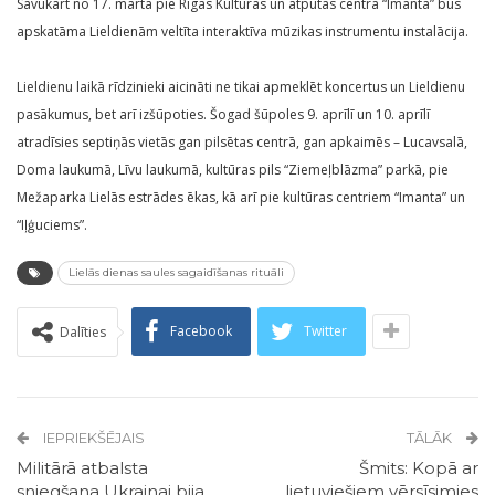
Savukārt no 17. marta pie Rīgas Kultūras un atpūtas centra “Imanta” būs
apskatāma Lieldienām veltīta interaktīva mūzikas instrumentu instalācija.
Lieldienu laikā rīdzinieki aicināti ne tikai apmeklēt koncertus un Lieldienu
pasākumus, bet arī izšūpoties. Šogad šūpoles 9. aprīlī un 10. aprīlī
atradīsies septiņās vietās gan pilsētas centrā, gan apkaimēs – Lucavsalā,
Doma laukumā, Līvu laukumā, kultūras pils “Ziemeļblāzma” parkā, pie
Mežaparka Lielās estrādes ēkas, kā arī pie kultūras centriem “Imanta” un
“Iļģuciems”.
Lielās dienas saules sagaidīšanas rituāli
Facebook
Twitter
Dalīties
IEPRIEKŠĒJAIS
TĀLĀK
Militārā atbalsta
Šmits: Kopā ar
sniegšana Ukrainai bija
lietuviešiem vērsīsimies