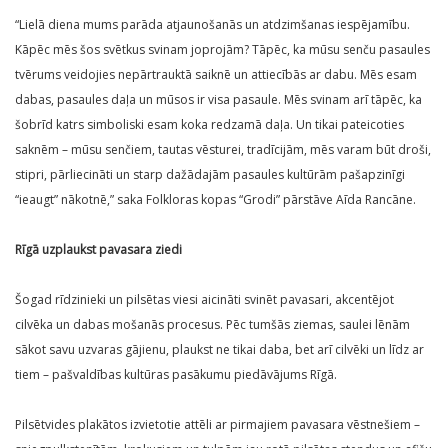
“Lielā diena mums parāda atjaunošanās un atdzimšanas iespējamību.
Kāpēc mēs šos svētkus svinam joprojām? Tāpēc, ka mūsu senču pasaules
tvērums veidojies nepārtrauktā saiknē un attiecībās ar dabu. Mēs esam
dabas, pasaules daļa un mūsos ir visa pasaule. Mēs svinam arī tāpēc, ka
šobrīd katrs simboliski esam koka redzamā daļa. Un tikai pateicoties
saknēm – mūsu senčiem, tautas vēsturei, tradīcijām, mēs varam būt droši,
stipri, pārliecināti un starp dažādajām pasaules kultūrām pašapzinīgi
“ieaugt” nākotnē,” saka Folkloras kopas “Grodi” pārstāve Aīda Rancāne.
Rīgā uzplaukst pavasara ziedi
Šogad rīdzinieki un pilsētas viesi aicināti svinēt pavasari, akcentējot
cilvēka un dabas mošanās procesus. Pēc tumšās ziemas, saulei lēnām
sākot savu uzvaras gājienu, plaukst ne tikai daba, bet arī cilvēki un līdz ar
tiem – pašvaldības kultūras pasākumu piedāvājums Rīgā.
Pilsētvides plakātos izvietotie attēli ar pirmajiem pavasara vēstnešiem –