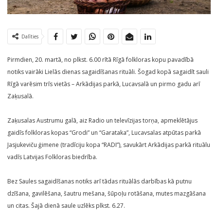
Dalīties
Pirmdien, 20. martā, no plkst. 6.00 rītā Rīgā folkloras kopu pavadībā
notiks vairāki Lielās dienas sagaidīšanas rituāli. Šogad kopā sagaidīt sauli
Rīgā varēsim trīs vietās – Arkādijas parkā, Lucavsalā un pirmo gadu arī
Zaķusalā.
Zaķusalas Austrumu galā, aiz Radio un televīzijas torņa, apmeklētājus
gaidīs folkloras kopas “Grodi” un “Garataka”, Lucavsalas atpūtas parkā
Jasjukeviču ģimene (tradīciju kopa “RADI”), savukārt Arkādijas parkā rituālu
vadīs Latvijas Folkloras biedrība.
Bez Saules sagaidīšanas notiks arī tādas rituālās darbības kā putnu
dzīšana, gavilēšana, šautru mešana, šūpoļu rotāšana, mutes mazgāšana
un citas. Šajā dienā saule uzlēks plkst. 6.27.