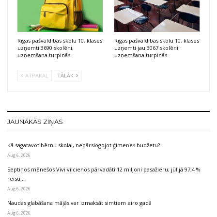
Rīgas pašvaldības skolu 10. klasēs
Rīgas pašvaldības skolu 10. klasēs
uzņemti 3690 skolēni,
uzņemti jau 3067 skolēni;
uzņemšana turpinās
uzņemšana turpinās
ATPAKAĻ
TĀLĀK
JAUNĀKĀS ZIŅAS
Kā sagatavot bērnu skolai, nepārslogojot ģimenes budžetu?
Aug 6, 2026
Septiņos mēnešos Vivi vilcienos pārvadāti 12 miljoni pasažieru; jūlijā 97,4 %
reisu…
Aug 6, 2026
Naudas glabāšana mājās var izmaksāt simtiem eiro gadā
Aug 6, 2026