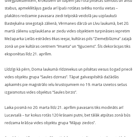
sniegpulkstenītēm, krokusiem un tulpēm jau rotā pilsētas stendus un afišu
stabus, apmeklētājus gaida arī īpaši rotātas svētku norišu vietas –
plakātos redzamie pavasara ziedi telpiskā veidolā jau uzplaukuši
Bastejkalna sniegotajā zālienā, Vērmanes dārzā un Līvu laukumā, bet 20.
martā zālienu uzplaukšana ar ziedu vides objektiem turpināsies iepretim
Mežaparka Lielās estrādes ēkas ieejai, kultūras pils “Ziemeļblāzma” zaļajā
zonā un pie kultūras centriem “Imanta” un “Iļģuciems”. Šīs dekorācijas tiks
eksponētas līdz 21. aprīlim.
Līdzīgi kā pērn, Doma laukumā rīdziniekus un pilsētas viesus šogad priecē
vides objektu grupa “Saules dzirnas”. Tāpat galvaspilsētā dažādās
apkaimēs pie maģistrālo ielu krustojumiem no 19. marta izvietos sešus
izgaismotus vides objektus “Saules birzis”.
Laika posmā no 20. marta līdz 21. aprīlim pavasaris tiks modināts arī
Lucavsalā – tur kokus rotās 120 krāsaini putni, bet tālāk atpūtas zonā būs
redzama krāšņa vides objektu grupa “Mājup ziedos”.