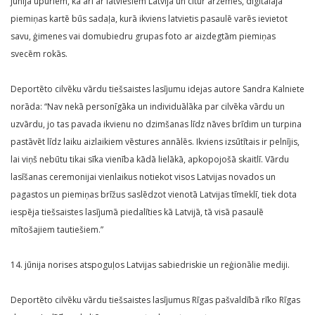
jūnija upuriem, kā arī ar latviešiem Latvijā un citur ārzemēs, digitālajā
piemiņas kartē būs sadaļa, kurā ikviens latvietis pasaulē varēs ievietot
savu, ģimenes vai domubiedru grupas foto ar aizdegtām piemiņas
svecēm rokās.
Deportēto cilvēku vārdu tiešsaistes lasījumu idejas autore Sandra Kalniete
norāda: “Nav nekā personīgāka un individuālāka par cilvēka vārdu un
uzvārdu, jo tas pavada ikvienu no dzimšanas līdz nāves brīdim un turpina
pastāvēt līdz laiku aizlaikiem vēstures annālēs. Ikviens izsūtītais ir pelnījis,
lai viņš nebūtu tikai sīka vienība kādā lielākā, apkopojošā skaitlī. Vārdu
lasīšanas ceremonijai vienlaikus notiekot visos Latvijas novados un
pagastos un piemiņas brīžus saslēdzot vienotā Latvijas tīmeklī, tiek dota
iespēja tiešsaistes lasījumā piedalīties kā Latvijā, tā visā pasaulē
mītošajiem tautiešiem.”
14. jūnija norises atspoguļos Latvijas sabiedriskie un reģionālie mediji.
Deportēto cilvēku vārdu tiešsaistes lasījumus Rīgas pašvaldībā rīko Rīgas