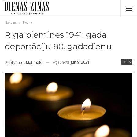
Sākums
Rīgā
Rīgā pieminēs 1941. gada
deportāciju 80. gadadienu
Atjaunots
Jūn 9, 2021
RĪGĀ
Publicitātes Materiāls