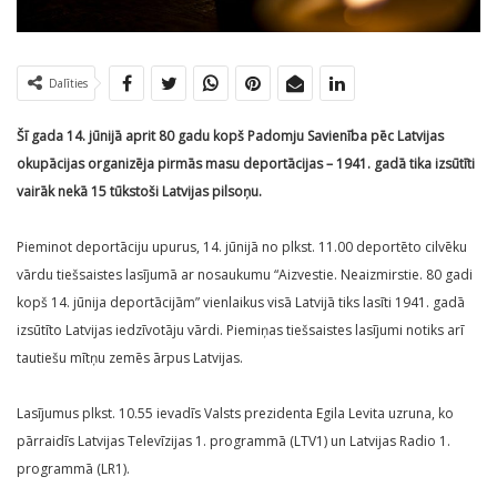
Dalīties
Šī gada 14. jūnijā aprit 80 gadu kopš Padomju Savienība pēc Latvijas
okupācijas organizēja pirmās masu deportācijas – 1941. gadā tika izsūtīti
vairāk nekā 15 tūkstoši Latvijas pilsoņu.
Pieminot deportāciju upurus, 14. jūnijā no plkst. 11.00 deportēto cilvēku
vārdu tiešsaistes lasījumā ar nosaukumu “Aizvestie. Neaizmirstie. 80 gadi
kopš 14. jūnija deportācijām” vienlaikus visā Latvijā tiks lasīti 1941. gadā
izsūtīto Latvijas iedzīvotāju vārdi. Piemiņas tiešsaistes lasījumi notiks arī
tautiešu mītņu zemēs ārpus Latvijas.
Lasījumus plkst. 10.55 ievadīs Valsts prezidenta Egila Levita uzruna, ko
pārraidīs Latvijas Televīzijas 1. programmā (LTV1) un Latvijas Radio 1.
programmā (LR1).