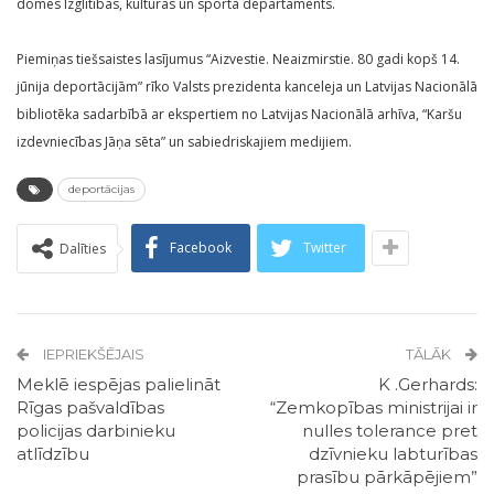
domes Izglītības, kultūras un sporta departaments.
Piemiņas tiešsaistes lasījumus “Aizvestie. Neaizmirstie. 80 gadi kopš 14.
jūnija deportācijām” rīko Valsts prezidenta kanceleja un Latvijas Nacionālā
bibliotēka sadarbībā ar ekspertiem no Latvijas Nacionālā arhīva, “Karšu
izdevniecības Jāņa sēta” un sabiedriskajiem medijiem.
deportācijas
Facebook
Twitter
Dalīties
IEPRIEKŠĒJAIS
TĀLĀK
Meklē iespējas palielināt
K .Gerhards:
Rīgas pašvaldības
“Zemkopības ministrijai ir
policijas darbinieku
nulles tolerance pret
atlīdzību
dzīvnieku labturības
prasību pārkāpējiem”