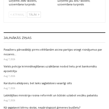
uzņemti 3690 skolēni,
uzņemti jau 3067 skolēni;
uzņemšana turpinās
uzņemšana turpinās
ATPAKAĻ
TĀLĀK
JAUNĀKĀS ZIŅAS
Pasažieru pārvadātāji pirms vēlēšanām aicina partijas sniegt risinājumus par
nozares…
Aug 7, 2026
Valsts policija kriminālvajāšanas uzsākšanai nodod lietu pret bankomātu
apzadzēju
Aug 7, 2026
Karstums atkāpsies, bet laiks saglabāsies vasarīgi silts
Aug 7, 2026
Labklājības ministrija rosina reformēt un būtiski uzlabot vecāku pabalstu
Aug 7, 2026
Kā sagatavot bērnu skolai, nepārslogojot ģimenes budžetu?