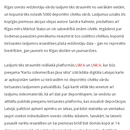
Rīgas izvesto iedzīvotāju vārdu lasījumi tiks straumēti no vairākām vietām,
un kopumā tiks nolasīti 5000 deportēto cilvēku vārdi. Lasījumus uzsāks šīs
kopīgās piemiņas akcijas idejas autore Sandra Kalniete, piedalīsies arī
Rīgas mērs Mārtiņš Staķis un citi sabiedrībā zināmi cilvēki. Atgādinot par
šodienas paaudzes pienākumu neaizmirst šos izsūtītos cilvēkus, kopumā
tiešsaistes lasījumos iesaistīsies plaša iedzīvotāju daļa – gan no represēto
biedrībām, gan jaunieši no Rīgas skolām un jaunsardzes.
Lasījumi tiks straumēti reāllaikā platformās
LSM.lv
un
LNB.lv
, kur būs
pieejama “Karšu izdevniecības Jāņa sēta” izstrādāta digitāla Latvijas karte
ar apkopotām saitēm uz tiešraidēm no deportēto cilvēku vārdu
tiešsaistes lasījumiem pašvaldībās. Šajā kartē vēlāk tiks ievietoti arī
lasījumu videomateriāli, kā arī dati par deportētajiem, lai veidotu un
attīstītu publiski pieejamu tiešsaistes platformu, kas vizualizē deportācijas
Latvijā, palīdzot aptvert apmēru un sekas, parādot statistiku un vienlaikus
ļaujot izsekot individuāliem izvesto cilvēku stāstiem. Savukārt, lai latvieši
pasaulē varētu iesaistīties un šai piemiņas brīdī būt domās kopā ar 14.