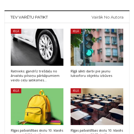
TEV VARĒTU PATIKT
Vairāk No Autora
RĪGĀ
RĪGĀ
Ratnieks: gandrīz trešdaļu no
Rīgā sākti darbi pie jaunu
ārvalstu pilsoņu pārkāpumiem
luksoforu objektu izbūves
veido ceļu satiksmes…
RĪGĀ
RĪGĀ
Rīgas pašvaldības skolu 10. klasēs
Rīgas pašvaldības skolu 10. klasēs