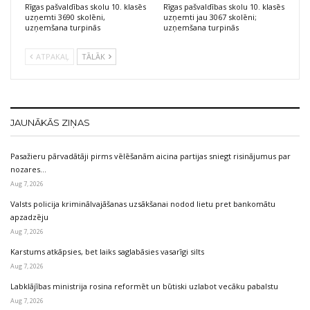
Rīgas pašvaldības skolu 10. klasēs
Rīgas pašvaldības skolu 10. klasēs
uzņemti 3690 skolēni,
uzņemti jau 3067 skolēni;
uzņemšana turpinās
uzņemšana turpinās
ATPAKAĻ
TĀLĀK
JAUNĀKĀS ZIŅAS
Pasažieru pārvadātāji pirms vēlēšanām aicina partijas sniegt risinājumus par
nozares…
Aug 7, 2026
Valsts policija kriminālvajāšanas uzsākšanai nodod lietu pret bankomātu
apzadzēju
Aug 7, 2026
Karstums atkāpsies, bet laiks saglabāsies vasarīgi silts
Aug 7, 2026
Labklājības ministrija rosina reformēt un būtiski uzlabot vecāku pabalstu
Aug 7, 2026