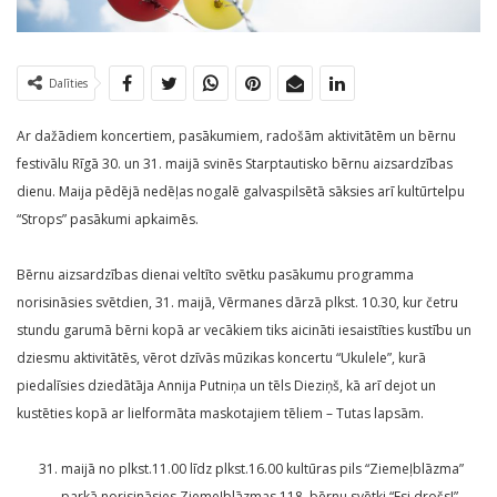
Dalīties
Ar dažādiem koncertiem, pasākumiem, radošām aktivitātēm un bērnu
festivālu Rīgā 30. un 31. maijā svinēs Starptautisko bērnu aizsardzības
dienu. Maija pēdējā nedēļas nogalē galvaspilsētā sāksies arī kultūrtelpu
“Strops” pasākumi apkaimēs.
Bērnu aizsardzības dienai veltīto svētku pasākumu programma
norisināsies svētdien, 31. maijā, Vērmanes dārzā plkst. 10.30, kur četru
stundu garumā bērni kopā ar vecākiem tiks aicināti iesaistīties kustību un
dziesmu aktivitātēs, vērot dzīvās mūzikas koncertu “Ukulele”, kurā
piedalīsies dziedātāja Annija Putniņa un tēls Dieziņš, kā arī dejot un
kustēties kopā ar lielformāta maskotajiem tēliem – Tutas lapsām.
maijā no plkst.11.00 līdz plkst.16.00 kultūras pils “Ziemeļblāzma”
parkā norisināsies Ziemeļblāzmas 118. bērnu svētki “Esi drošs!”.