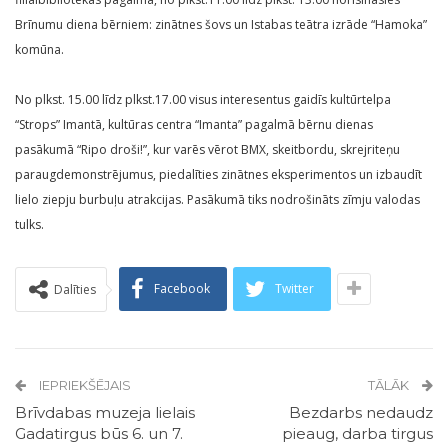
Brīnumu diena bērniem: zinātnes šovs un Istabas teātra izrāde “Hamoka”
komūna.
No plkst. 15.00 līdz plkst.17.00 visus interesentus gaidīs kultūrtelpa
“Strops” Imantā, kultūras centra “Imanta” pagalmā bērnu dienas
pasākumā “Ripo droši!”, kur varēs vērot BMX, skeitbordu, skrejriteņu
paraugdemonstrējumus, piedalīties zinātnes eksperimentos un izbaudīt
lielo ziepju burbuļu atrakcijas. Pasākumā tiks nodrošināts zīmju valodas
tulks.
Facebook
Twitter
Dalīties
IEPRIEKŠĒJAIS
TĀLĀK
Brīvdabas muzeja lielais
Bezdarbs nedaudz
Gadatirgus būs 6. un 7.
pieaug, darba tirgus