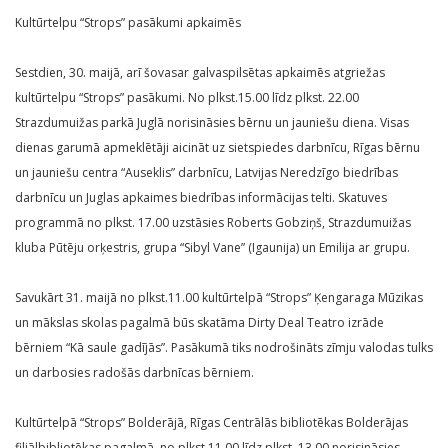
Kultūrtelpu “Strops” pasākumi apkaimēs
Sestdien, 30. maijā, arī šovasar galvaspilsētas apkaimēs atgriežas
kultūrtelpu “Strops” pasākumi. No plkst.15.00 līdz plkst. 22.00
Strazdumuižas parkā Juglā norisināsies bērnu un jauniešu diena. Visas
dienas garumā apmeklētāji aicināt uz sietspiedes darbnīcu, Rīgas bērnu
un jauniešu centra “Auseklis” darbnīcu, Latvijas Neredzīgo biedrības
darbnīcu un Juglas apkaimes biedrības informācijas telti. Skatuves
programmā no plkst. 17.00 uzstāsies Roberts Gobziņš, Strazdumuižas
kluba Pūtēju orķestris, grupa “Sibyl Vane” (Igaunija) un Emilija ar grupu.
Savukārt 31. maijā no plkst.11.00 kultūrtelpā “Strops” Ķengaraga Mūzikas
un mākslas skolas pagalmā būs skatāma Dirty Deal Teatro izrāde
bērniem “Kā saule gadījās”. Pasākumā tiks nodrošināts zīmju valodas tulks
un darbosies radošās darbnīcas bērniem.
Kultūrtelpā “Strops” Bolderājā, Rīgas Centrālās bibliotēkas Bolderājas
filiālbibliotēkas pagalmā, no plkst.11.00 līdz plkst. 13.00 norisināsies