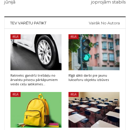
jūnijā
joprojām stabils
TEV VARĒTU PATIKT
Vairāk No Autora
RĪGĀ
RĪGĀ
Ratnieks: gandrīz trešdaļu no
Rīgā sākti darbi pie jaunu
ārvalstu pilsoņu pārkāpumiem
luksoforu objektu izbūves
veido ceļu satiksmes…
RĪGĀ
RĪGĀ