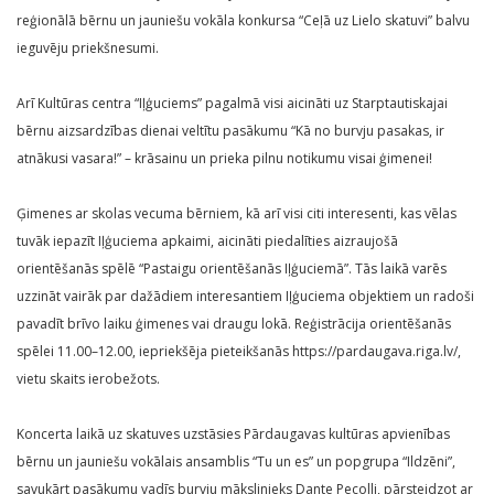
reģionālā bērnu un jauniešu vokāla konkursa “Ceļā uz Lielo skatuvi” balvu
ieguvēju priekšnesumi.
Arī Kultūras centra “Iļģuciems” pagalmā visi aicināti uz Starptautiskajai
bērnu aizsardzības dienai veltītu pasākumu “Kā no burvju pasakas, ir
atnākusi vasara!” – krāsainu un prieka pilnu notikumu visai ģimenei!
Ģimenes ar skolas vecuma bērniem, kā arī visi citi interesenti, kas vēlas
tuvāk iepazīt Iļģuciema apkaimi, aicināti piedalīties aizraujošā
orientēšanās spēlē “Pastaigu orientēšanās Iļģuciemā”. Tās laikā varēs
uzzināt vairāk par dažādiem interesantiem Iļģuciema objektiem un radoši
pavadīt brīvo laiku ģimenes vai draugu lokā. Reģistrācija orientēšanās
spēlei 11.00–12.00, iepriekšēja pieteikšanās https://pardaugava.riga.lv/,
vietu skaits ierobežots.
Koncerta laikā uz skatuves uzstāsies Pārdaugavas kultūras apvienības
bērnu un jauniešu vokālais ansamblis “Tu un es” un popgrupa “Ildzēni”,
savukārt pasākumu vadīs burvju mākslinieks Dante Pecolli, pārsteidzot ar