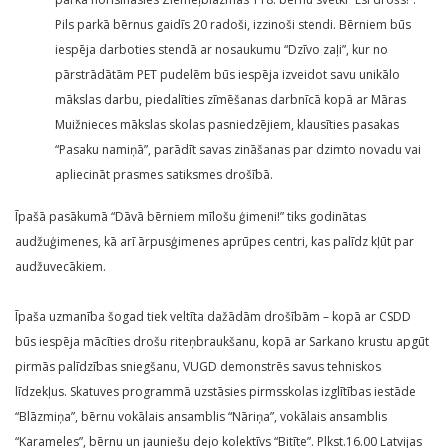
Pils parkā bērnus gaidīs 20 radoši, izzinoši stendi. Bērniem būs
iespēja darboties stendā ar nosaukumu “Dzīvo zaļi”, kur no
pārstrādātām PET pudelēm būs iespēja izveidot savu unikālo
mākslas darbu, piedalīties zīmēšanas darbnīcā kopā ar Māras
Muižnieces mākslas skolas pasniedzējiem, klausīties pasakas
“Pasaku namiņā”, parādīt savas zināšanas par dzimto novadu vai
apliecināt prasmes satiksmes drošībā.
Īpašā pasākumā “Dāvā bērniem mīlošu ģimeni!” tiks godinātas
audžuģimenes, kā arī ārpusģimenes aprūpes centri, kas palīdz kļūt par
audžuvecākiem.
Īpaša uzmanība šogad tiek veltīta dažādām drošībām – kopā ar CSDD
būs iespēja mācīties drošu riteņbraukšanu, kopā ar Sarkano krustu apgūt
pirmās palīdzības sniegšanu, VUGD demonstrēs savus tehniskos
līdzekļus. Skatuves programmā uzstāsies pirmsskolas izglītības iestāde
“Blāzmiņa”, bērnu vokālais ansamblis “Nāriņa”, vokālais ansamblis
“Karameles”, bērnu un jauniešu dejo kolektīvs “Bitīte”. Plkst.16.00 Latvijas