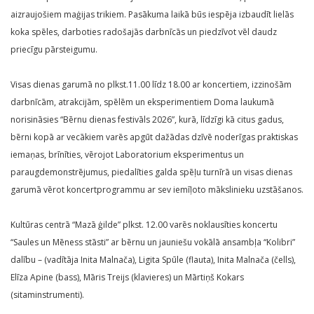
aizraujošiem maģijas trikiem. Pasākuma laikā būs iespēja izbaudīt lielās
koka spēles, darboties radošajās darbnīcās un piedzīvot vēl daudz
priecīgu pārsteigumu.
Visas dienas garumā no plkst.11.00 līdz 18.00 ar koncertiem, izzinošām
darbnīcām, atrakcijām, spēlēm un eksperimentiem Doma laukumā
norisināsies “Bērnu dienas festivāls 2026”, kurā, līdzīgi kā citus gadus,
bērni kopā ar vecākiem varēs apgūt dažādas dzīvē noderīgas praktiskas
iemaņas, brīnīties, vērojot Laboratorium eksperimentus un
paraugdemonstrējumus, piedalīties galda spēļu turnīrā un visas dienas
garumā vērot koncertprogrammu ar sev iemīļoto mākslinieku uzstāšanos.
Kultūras centrā “Mazā ģilde” plkst. 12.00 varēs noklausīties koncertu
“Saules un Mēness stāsti” ar bērnu un jauniešu vokālā ansambļa “Kolibri”
dalību – (vadītāja Inita Malnača), Ligita Spūle (flauta), Inita Malnača (čells),
Elīza Apine (bass), Māris Treijs (klavieres) un Mārtiņš Kokars
(sitaminstrumenti).