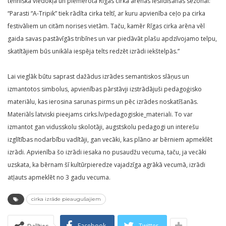
tehniskā viedokļa un piemērota Rīgas cirka arēnas iesildīšanas sezonai:
“Parasti “A-Tripik” tiek rādīta cirka teltī, ar kuru apvienība ceļo pa cirka
festivāliem un citām norises vietām. Taču, kamēr Rīgas cirka arēna vēl
gaida savas pastāvīgās tribīnes un var piedāvāt plašu apdzīvojamo telpu,
skatītājiem būs unikāla iespēja telts redzēt izrādi iekštelpās.”
Lai vieglāk būtu saprast dažādus izrādes semantiskos slāņus un
izmantotos simbolus, apvienības pārstāvji izstrādājuši pedagoģisko
materiālu, kas ierosina sarunas pirms un pēc izrādes noskatīšanās.
Materiāls latviski pieejams cirks.lv/pedagogiskie_materiali. To var
izmantot gan vidusskolu skolotāji, augstskolu pedagogi un interešu
izglītības nodarbību vadītāji, gan vecāki, kas plāno ar bērniem apmeklēt
izrādi. Apvienība šo izrādi iesaka no pusaudžu vecuma, taču, ja vecāki
uzskata, ka bērnam šī kultūrpieredze vajadzīga agrākā vecumā, izrādi
atļauts apmeklēt no 3 gadu vecuma.
cirka izrāde pieaugušajiem
Facebook
Twitter