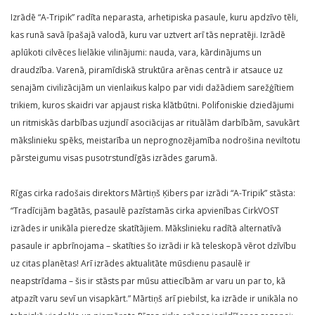
Izrādē “A-Tripik” radīta neparasta, arhetipiska pasaule, kuru apdzīvo tēli,
kas runā savā īpašajā valodā, kuru var uztvert arī tās nepratēji. Izrādē
aplūkoti cilvēces lielākie vilinājumi: nauda, vara, kārdinājums un
draudzība. Varenā, piramīdiskā struktūra arēnas centrā ir atsauce uz
senajām civilizācijām un vienlaikus kalpo par vidi dažādiem sarežģītiem
trikiem, kuros skaidri var apjaust riska klātbūtni. Polifoniskie dziedājumi
un ritmiskās darbības uzjundī asociācijas ar rituālām darbībām, savukārt
mākslinieku spēks, meistarība un neprognozējamība nodrošina neviltotu
pārsteigumu visas pusotrstundīgās izrādes garumā.
Rīgas cirka radošais direktors Mārtiņš Ķibers par izrādi “A-Tripik” stāsta:
“Tradīcijām bagātās, pasaulē pazīstamās cirka apvienības CirkVOST
izrādes ir unikāla pieredze skatītājiem. Mākslinieku radītā alternatīvā
pasaule ir apbrīnojama – skatīties šo izrādi ir kā teleskopā vērot dzīvību
uz citas planētas! Arī izrādes aktualitāte mūsdienu pasaulē ir
neapstrīdama – šis ir stāsts par mūsu attiecībām ar varu un par to, kā
atpazīt varu sevī un visapkārt.” Mārtiņš arī piebilst, ka izrāde ir unikāla no