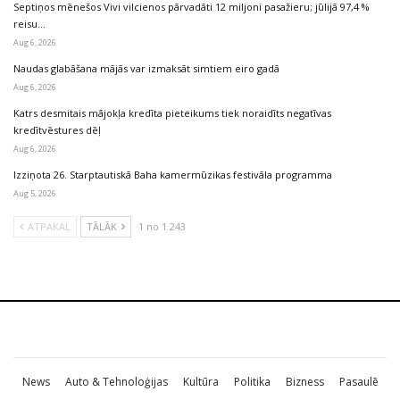
Septiņos mēnešos Vivi vilcienos pārvadāti 12 miljoni pasažieru; jūlijā 97,4 %
reisu…
Aug 6, 2026
Naudas glabāšana mājās var izmaksāt simtiem eiro gadā
Aug 6, 2026
Katrs desmitais mājokļa kredīta pieteikums tiek noraidīts negatīvas
kredītvēstures dēļ
Aug 6, 2026
Izziņota 26. Starptautiskā Baha kamermūzikas festivāla programma
Aug 5, 2026
ATPAKAĻ
TĀLĀK
1 no 1 243
News
Auto & Tehnoloģijas
Kultūra
Politika
Bizness
Pasaulē