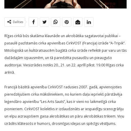
Dalīties
Rīgas cirkā būs skatāma klaunāde un akrobātika sagatavotai publikai –
pasaulē pazīstamās cirka apvienības CirkVOST (Francija) izrāde “A-Tripik”.
Mitoloģiskā un kultūratsaucēm bagātā cirka izrāde reflektē par varu un tās
dažādajām izpausmēm, un tā paredzēta pusaudžu un pieaugušo
auditorijai. Viesizrādes notiks 20., 21. un 22. aprīlī plkst. 19.00 Rīgas cirka
arēnā.
Francijā bāzētā apvienība CirkVOST radusies 2007. gadā, apvienojoties
pieredzējušiem cirka māksliniekiem, no kuriem daļa iepriekš pārstāvēja
leģendāro apvienību “Les Arts Sauts”, kas ir vieni no laikmetīgā cirka
pionieriem. CirkVOST kolektīvs ir izdaudzināts ar iespaidīgu scenogrāfiju
un elpu aizraujošiem gaisa akrobātikas un pāru akrobātikas trikiem. Viņu
izrādēs klātesošs ir humors, drosmīgas idejas un spēcīgs vēstījums.