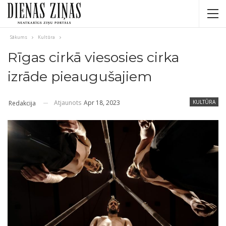
Sākums
Kultūra
Rīgas cirkā viesosies cirka
izrāde pieaugušajiem
Atjaunots
Apr 18, 2023
KULTŪRA
Redakcija