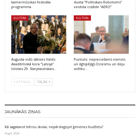
kamermūzikas festivāla
dueta “Poētiskais Robotisms”
programma
veidota izstāde “AERO”
KULTŪRA
KULTŪRA
Augusta vidū sāksies Valsts
Puntulis: nepieciešams vienots
Akadēmiskā kora “Latvija”
un ilgtspējīgs Dziesmu un deju
lolotais 29. Starptautiskais…
svētku…
ATPAKAĻ
TĀLĀK
JAUNĀKĀS ZIŅAS
Kā sagatavot bērnu skolai, nepārslogojot ģimenes budžetu?
Aug 6, 2026