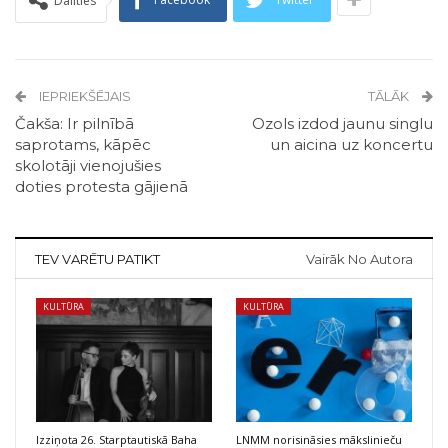
Dalīties
IEPRIEKŠĒJAIS
TĀLĀK
Čakša: Ir pilnībā
Ozols izdod jaunu singlu
saprotams, kāpēc
un aicina uz koncertu
skolotāji vienojušies
doties protesta gājienā
TEV VARĒTU PATIKT
Vairāk No Autora
KULTŪRA
KULTŪRA
Izziņota 26. Starptautiskā Baha
LNMM norisināsies mākslinieču