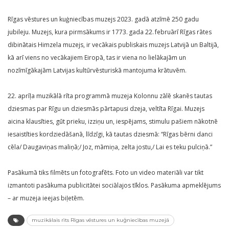
Rīgas vēstures un kuģniecības muzejs 2023. gadā atzīmē 250 gadu
jubileju. Muzejs, kura pirmsākums ir 1773. gada 22. februārī Rīgas rātes
dibinātais Himzela muzejs, ir vecākais publiskais muzejs Latvijā un Baltijā,
kā arī viens no vecākajiem Eiropā, tas ir viena no lielākajām un
nozīmīgākajām Latvijas kultūrvēsturiskā mantojuma krātuvēm.
22. aprīļa muzikālā rīta programmā muzeja Kolonnu zālē skanēs tautas
dziesmas par Rīgu un dziesmās pārtapusi dzeja, veltīta Rīgai. Muzejs
aicina klausīties, gūt prieku, izziņu un, iespējams, stimulu pašiem nākotnē
iesaistīties kordziedāšanā, līdzīgi, kā tautas dziesmā: “Rīgas bērni danci
cēla/ Daugaviņas maliņā;/ Joz, māmiņa, zelta jostu,/ Lai es teku pulciņā.”
Pasākumā tiks filmēts un fotografēts. Foto un video materiāli var tikt
izmantoti pasākuma publicitātei sociālajos tīklos. Pasākuma apmeklējums
– ar muzeja ieejas biļetēm.
muzikālais rīts Rīgas vēstures un kuģniecības muzejā