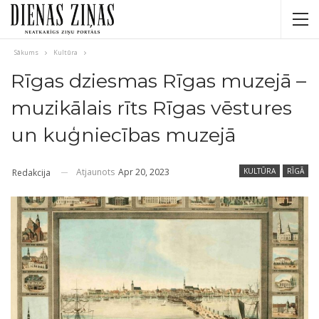
Sākums
Kultūra
Rīgas dziesmas Rīgas muzejā –
muzikālais rīts Rīgas vēstures
un kuģniecības muzejā
Atjaunots
Apr 20, 2023
KULTŪRA
RĪGĀ
Redakcija