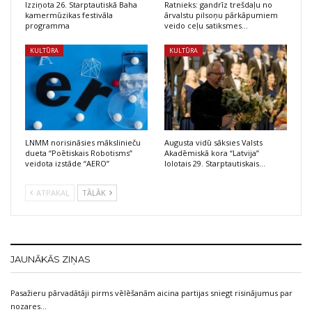
Izziņota 26. Starptautiskā Baha
Ratnieks: gandrīz trešdaļu no
kamermūzikas festivāla
ārvalstu pilsoņu pārkāpumiem
programma
veido ceļu satiksmes…
KULTŪRA
KULTŪRA
LNMM norisināsies mākslinieču
Augusta vidū sāksies Valsts
dueta “Poētiskais Robotisms”
Akadēmiskā kora “Latvija”
veidota izstāde “AERO”
lolotais 29. Starptautiskais…
ATPAKAĻ
TĀLĀK
JAUNĀKĀS ZIŅAS
Pasažieru pārvadātāji pirms vēlēšanām aicina partijas sniegt risinājumus par
nozares…