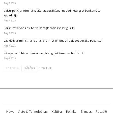
Aug 7, 2026
Valsts policija kriminālvajāšanas uzsākšanai nodod lietu pret bankomātu
apzadzēju
Aug 7, 2026
Karstums atkāpsies, bet laiks saglabāsies vasarīgi silts
Aug 7, 2026
Labklājības ministrija rosina reformēt un būtiski uzlabot vecāku pabalstu
Aug 7, 2026
Kā sagatavot bērnu skolai, nepārslogojot ģimenes budžetu?
Aug 6, 2026
ATPAKAĻ
TĀLĀK
1 no 1 243
News
Auto & Tehnoloģijas
Kultūra
Politika
Bizness
Pasaulē