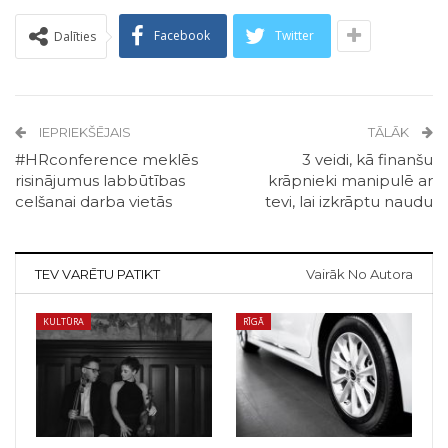
Facebook
Twitter
Dalīties
IEPRIEKŠĒJAIS
TĀLĀK
#HRconference meklēs
3 veidi, kā finanšu
risinājumus labbūtības
krāpnieki manipulē ar
celšanai darba vietās
tevi, lai izkrāptu naudu
TEV VARĒTU PATIKT
Vairāk No Autora
KULTŪRA
RĪGĀ