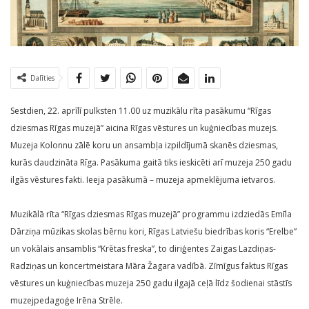
Dalīties
Sestdien, 22. aprīlī pulksten 11.00 uz muzikālu rīta pasākumu “Rīgas
dziesmas Rīgas muzejā” aicina Rīgas vēstures un kuģniecības muzejs.
Muzeja Kolonnu zālē koru un ansambļa izpildījumā skanēs dziesmas,
kurās daudzināta Rīga. Pasākuma gaitā tiks ieskicēti arī muzeja 250 gadu
ilgās vēstures fakti. Ieeja pasākumā – muzeja apmeklējuma ietvaros.
Muzikālā rīta “Rīgas dziesmas Rīgas muzejā” programmu izdziedās Emīla
Dārziņa mūzikas skolas bērnu kori, Rīgas Latviešu biedrības koris “Erelbe”
un vokālais ansamblis “Krētas freska”, to diriģentes Zaigas Lazdiņas-
Radziņas un koncertmeistara Māra Žagara vadībā. Zīmīgus faktus Rīgas
vēstures un kuģniecības muzeja 250 gadu ilgajā ceļā līdz šodienai stāstīs
muzejpedagoģe Irēna Strēle.