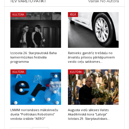
TEV VARĒTU PATIKT
Vairāk No Autora
KULTŪRA
RĪGĀ
Izziņota 26. Starptautiskā Baha
Ratnieks: gandrīz trešdaļu no
kamermūzikas festivāla
ārvalstu pilsoņu pārkāpumiem
programma
veido ceļu satiksmes…
KULTŪRA
KULTŪRA
LNMM norisināsies mākslinieču
Augusta vidū sāksies Valsts
dueta “Poētiskais Robotisms”
Akadēmiskā kora “Latvija”
veidota izstāde “AERO”
lolotais 29. Starptautiskais…