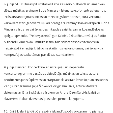
8. jūnijā VEF Kultūras pilī uzstāsies Latvijas Radio bigbends un amerikāņu
džeza mūzikas zvaigzne Bobs Mincers – īstena saksofonspēles leģenda,
izcils atskaņotājmākslinieks un meistarīgs komponists, kura veikumu
vairākkārt atzinīgi novērtējuši arī prasīgie “Grammy” balvas eksperti. Boba
Mincera vārds jau vairākas desmitgades saistās gan ar Losandželosas
spilgto apvienību “Yellowjackets”, gan Ķelnē bāzēto Rietumvācijas Radio
bigbendu. Amerikāņu mūziķa iezīmīgais saksofonspēles tembrs un
neizsīkstošā enerģija krāšņo neskaitāmus ieskaņojumus, vairākas viņa
kompozīcijas uzskatāmas par džeza standartiem.
9. jūnijā Dzintaru koncertzālē ar aizraujošu un neparastu
koncertprogrammu uzstāsies dziedātājs, mūzikas un tekstu autors,
producents Jānis Šipkēvics un starptautiski atzītais latviešu pianists Reinis
Zariņš. Programmā Jāņa Šipkēvica oriģinālmūzika, Artura Maskata
dziesmas ar Jāņa Šipkēvica vārdiem un Andra Dzenīša cikls balsij un
klavierēm “Baltas dziesmas” pasaules pirmatskaņojums.
10. jūnijā Lielajā ģildē būs iespēja izbaudīt spožu programmu pianista