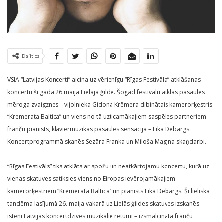
Dalīties
VSIA “Latvijas Koncerti” aicina uz vērienīgu “Rīgas Festivāla” atklāšanas
koncertu šī gada 26.maijā Lielajā ģildē. Šogad festivālu atklās pasaules
mēroga zvaigznes – vijolnieka Gidona Krēmera dibinātais kamerorķestris
“Kremerata Baltica” un viens no tā uzticamākajiem saspēles partneriem –
franču pianists, klaviermūzikas pasaules sensācija – Likā Debargs.
Koncertprogrammā skanēs Sezāra Franka un Miloša Magina skaņdarbi.
“Rīgas Festivāls” tiks atklāts ar spožu un neatkārtojamu koncertu, kurā uz
vienas skatuves satiksies viens no Eiropas ievērojamākajiem
kamerorķestriem “Kremerata Baltica” un pianists Likā Debargs. Šī lieliskā
tandēma lasījumā 26. maija vakarā uz Lielās ģildes skatuves izskanēs
īsteni Latvijas koncertdzīves muzikālie retumi – izsmalcinātā franču