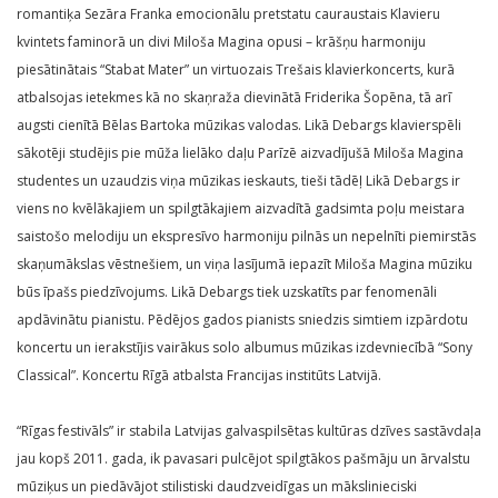
romantiķa Sezāra Franka emocionālu pretstatu cauraustais Klavieru
kvintets faminorā un divi Miloša Magina opusi – krāšņu harmoniju
piesātinātais “Stabat Mater” un virtuozais Trešais klavierkoncerts, kurā
atbalsojas ietekmes kā no skaņraža dievinātā Friderika Šopēna, tā arī
augsti cienītā Bēlas Bartoka mūzikas valodas. Likā Debargs klavierspēli
sākotēji studējis pie mūža lielāko daļu Parīzē aizvadījušā Miloša Magina
studentes un uzaudzis viņa mūzikas ieskauts, tieši tādēļ Likā Debargs ir
viens no kvēlākajiem un spilgtākajiem aizvadītā gadsimta poļu meistara
saistošo melodiju un ekspresīvo harmoniju pilnās un nepelnīti piemirstās
skaņumākslas vēstnešiem, un viņa lasījumā iepazīt Miloša Magina mūziku
būs īpašs piedzīvojums. Likā Debargs tiek uzskatīts par fenomenāli
apdāvinātu pianistu. Pēdējos gados pianists sniedzis simtiem izpārdotu
koncertu un ierakstījis vairākus solo albumus mūzikas izdevniecībā “Sony
Classical”. Koncertu Rīgā atbalsta Francijas institūts Latvijā.
“Rīgas festivāls” ir stabila Latvijas galvaspilsētas kultūras dzīves sastāvdaļa
jau kopš 2011. gada, ik pavasari pulcējot spilgtākos pašmāju un ārvalstu
mūziķus un piedāvājot stilistiski daudzveidīgas un mākslinieciski