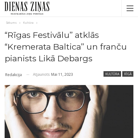
Sākums
Kultūra
“Rīgas Festivālu” atklās
“Kremerata Baltica” un franču
pianists Likā Debargs
Atjaunots
Mai 11, 2023
KULTŪRA
RĪGĀ
Redakcija