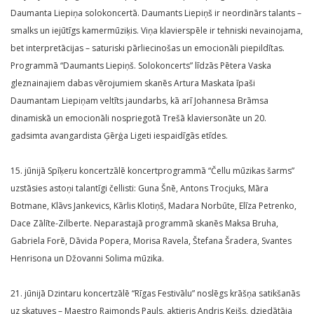
Daumanta Liepiņa solokoncertā. Daumants Liepiņš ir neordinārs talants –
smalks un iejūtīgs kamermūziķis. Viņa klavierspēle ir tehniski nevainojama,
bet interpretācijas – saturiski pārliecinošas un emocionāli piepildītas.
Programmā “Daumants Liepiņš. Solokoncerts” līdzās Pētera Vaska
gleznainajiem dabas vērojumiem skanēs Artura Maskata īpaši
Daumantam Liepiņam veltīts jaundarbs, kā arī Johannesa Brāmsa
dinamiskā un emocionāli nospriegotā Trešā klaviersonāte un 20.
gadsimta avangardista Ģērģa Ligeti iespaidīgās etīdes.
15. jūnijā Spīķeru koncertzālē koncertprogrammā “Čellu mūzikas šarms”
uzstāsies astoņi talantīgi čellisti: Guna Šnē, Antons Trocjuks, Māra
Botmane, Klāvs Jankevics, Kārlis Klotiņš, Madara Norbūte, Elīza Petrenko,
Dace Zālīte-Zilberte. Neparastajā programmā skanēs Maksa Bruha,
Gabriela Forē, Dāvida Popera, Morisa Ravela, Štefana Šradera, Svantes
Henrisona un Džovanni Solima mūzika.
21. jūnijā Dzintaru koncertzālē “Rīgas Festivālu” noslēgs krāšņa satikšanās
uz skatuves – Maestro Raimonds Pauls, aktieris Andris Keišs, dziedātāja