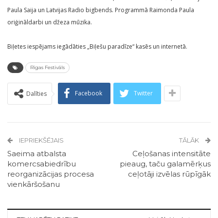
Paula Saija un Latvijas Radio bigbends. Programmā Raimonda Paula
oriģināldarbi un džeza mūzika.
Biļetes iespējams iegādāties „Biļešu paradīze“ kasēs un internetā.
Rīgas Festivāls
Facebook
Twitter
Dalīties
IEPRIEKŠĒJAIS
TĀLĀK
Saeima atbalsta
Ceļošanas intensitāte
komercsabiedrību
pieaug, taču galamērķus
reorganizācijas procesa
ceļotāji izvēlas rūpīgāk
vienkāršošanu