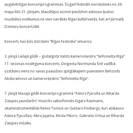
augstvērtīgas koncertprogrammas. Šogad festivāls norisināsies no 26.
maija līdz 21. jūnijam, klausītājus aicinot piedzīvot astoņus īpašus
muzikālus notikumus ne vien vairākās Rīgas kultūrvietās, bet arī Jūrmalā,
Dzintaru koncertzālē.
Koncerti, kas būs dzirdami “Rīgas Festivāla” ietvaros:
3. jūnijā Lielajā ģildē – godalgotā Valsts kamerorķestra “Sinfonietta Rīga”
17. sezonas noslēguma koncerts. Diriģenta Normunda Šnē vadībā
uzstāsies viens no savas paaudzes spilgtākajiem pianistiem Behzods
Abduraimovs un kamerorķestris “Sinfonietta Rīga”.
7. jūnijā Mazajā ģildē koncertprogrammā “Astors Pjacolla un Riharda
Zaļupes jaundarbs” muzicēs saksofonists Aigars Raumanis,
sitaminstrumentālisti Reinis Tomiņš un Guntars Freibergs, kuri atskaņos
Astora Pjacollas, Akira Jujama, Kloda Pikoro, Gabriela Ortisa un Riharda
Zaļupes mūziku.