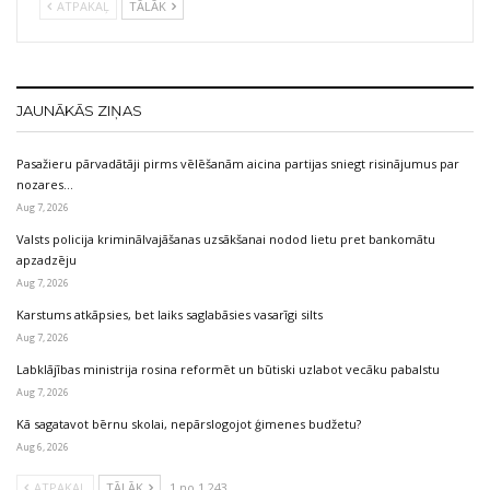
ATPAKAĻ
TĀLĀK
JAUNĀKĀS ZIŅAS
Pasažieru pārvadātāji pirms vēlēšanām aicina partijas sniegt risinājumus par
nozares…
Aug 7, 2026
Valsts policija kriminālvajāšanas uzsākšanai nodod lietu pret bankomātu
apzadzēju
Aug 7, 2026
Karstums atkāpsies, bet laiks saglabāsies vasarīgi silts
Aug 7, 2026
Labklājības ministrija rosina reformēt un būtiski uzlabot vecāku pabalstu
Aug 7, 2026
Kā sagatavot bērnu skolai, nepārslogojot ģimenes budžetu?
Aug 6, 2026
ATPAKAĻ
TĀLĀK
1 no 1 243