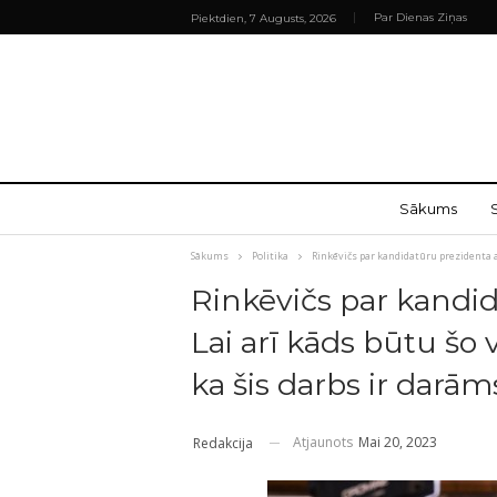
Par Dienas Ziņas
Piektdien, 7 Augusts, 2026
Sākums
Sākums
Politika
Rinkēvičs par kandidatūru prezidenta 
Rinkēvičs par kandi
Lai arī kāds būtu šo
ka šis darbs ir darām
Atjaunots
Mai 20, 2023
Redakcija