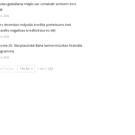
udas glabāšana mājās var izmaksāt simtiem eiro
dā
 6, 2026
rs desmitais mājokļa kredīta pieteikums tiek
aidīts negatīvas kredītvēstures dēļ
 6, 2026
iņota 26. Starptautiskā Baha kamermūzikas festivāla
ogramma
 5, 2026
ATPAKAĻ
TĀLĀK
1 no 1 243