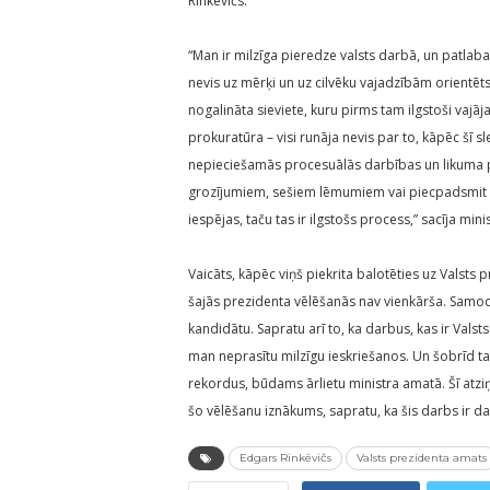
Rinkēvičs.
“Man ir milzīga pieredze valsts darbā, un patlaban 
nevis uz mērķi un uz cilvēku vajadzībām orientēts.
nogalināta sieviete, kuru pirms tam ilgstoši vajāja v
prokuratūra – visi runāja nevis par to, kāpēc šī s
nepieciešamās procesuālās darbības un likuma pa
grozījumiem, sešiem lēmumiem vai piecpadsmit ins
iespējas, taču tas ir ilgstošs process,” sacīja minis
Vaicāts, kāpēc viņš piekrita balotēties uz Valsts 
šajās prezidenta vēlēšanās nav vienkārša. Samocīti
kandidātu. Sapratu arī to, ka darbus, kas ir Vals
man neprasītu milzīgu ieskriešanos. Un šobrīd ta
rekordus, būdams ārlietu ministra amatā. Šī atz
šo vēlēšanu iznākums, sapratu, ka šis darbs ir d
Edgars Rinkēvičs
Valsts prezidenta amats