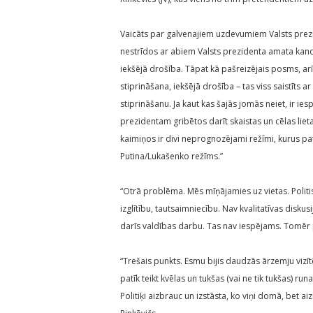
Vaicāts par galvenajiem uzdevumiem Valsts prezid
nestrīdos ar abiem Valsts prezidenta amata kandi
iekšējā drošība. Tāpat kā pašreizējais posms, arī
stiprināšana, iekšējā drošība – tas viss saistīts a
stiprināšanu. Ja kaut kas šajās jomās neiet, ir i
prezidentam gribētos darīt skaistas un cēlas lieta
kaimiņos ir divi neprognozējami režīmi, kurus pat 
Putina/Lukašenko režīms.”
“Otrā problēma. Mēs mīņājamies uz vietas. Politis
izglītību, tautsaimniecību. Nav kvalitatīvas diskus
darīs valdības darbu. Tas nav iespējams. Tomēr pr
“Trešais punkts. Esmu bijis daudzās ārzemju vizī
patīk teikt kvēlas un tukšas (vai ne tik tukšas) r
Politiķi aizbrauc un izstāsta, ko viņi domā, bet aiz