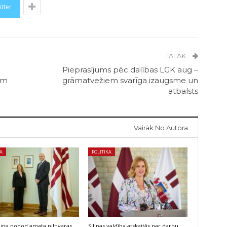
itter
TĀLĀK
Pieprasījums pēc dalības LGK aug –
em
grāmatvežiem svarīga izaugsme un
atbalsts
Vairāk No Autora
KA
POLITIKA
iliņa nodod amata pilnvaras
Siliņas valdība atskaitās par darbu