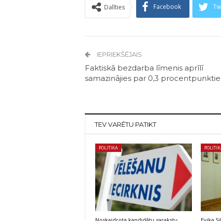
Facebook
Tw
Dalīties
IEPRIEKŠĒJAIS
Faktiskā bezdarba līmenis aprīlī
samazinājies par 0,3 procentpunkti
TEV VARĒTU PATIKT
POLITIKA
POLITI
Noskaidrota kandidātu sarakstu
Evika S