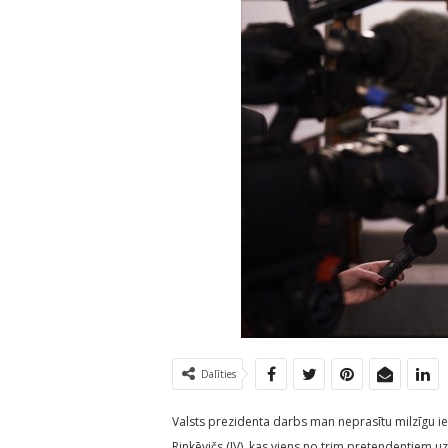
Dalīties
Valsts prezidenta darbs man neprasītu milzīgu ies
Rinkēvičs (JV), kas viens no trim pretendentiem u