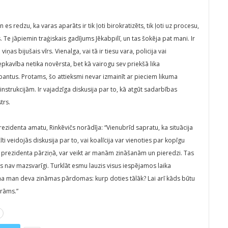
es redzu, ka varas aparāts ir tik ļoti birokratizēts, tik ļoti uz procesu,
 Te jāpiemin traģiskais gadījums Jēkabpilī, un tas šokēja pat mani. Ir
iņas bijušais vīrs. Vienalga, vai tā ir tiesu vara, policija vai
lepkavība netika novērsta, bet kā vairogu sev priekšā lika
ntus. Protams, šo attieksmi nevar izmainīt ar pieciem likuma
trukcijām. Ir vajadzīga diskusija par to, kā atgūt sadarbības
trs.
prezidenta amatu, Rinkēvičs norādīja: “Vienubrīd sapratu, ka situācija
 veidojās diskusija par to, vai koalīcija var vienoties par kopīgu
ts prezidenta pārziņā, var veikt ar manām zināšanām un pieredzi. Tas
s nav mazsvarīgi. Turklāt esmu lauzis visus iespējamos laika
iņa man deva zināmas pārdomas: kurp doties tālāk? Lai arī kāds būtu
arāms.”