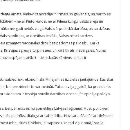
enta amatā, Rinkēvičs norādīja: “Pirmais un galvenais, un par to es
dātiem – ne ar Pinto kundzi, ne ar Pīlēna kungu: valsts ārējā un
 nākamie gadi nebūs viegli. Valsts ārpolitiskā darbība, aizsardzības
r Valsts policijas, ar drošības iestāžu, Valsts robežsardzes
espēja izmantot Nacionālās drošības padomes palīdzību. Lai kā
s, Krievijas agresija turpināsies, un karš tik ātri nebeigsies. Mums
nav iespējams atšķirt – tie izskatās kā viens, un tas ir
ki, sabiedriski, ekonomiski. Mīņājamies uz vietas jautājumos, kas skar
ijas, bet prezidents to var rosināt. Taču nevajag gaidīt, ka prezidents
ezidentam ir iespēja noteikt darbības virzienu,” turpināja politiķis.
tēs, bet par maz esmu apmeklējis Latvijas reģionus. Mūsu politiķiem
unas, taču pietrūkst dialoga ar sabiedrību. Nav sarunāšanās ar cilvēkiem.
mirst ieklausīties cilvēkos, lai saprastu, ko tad viņi domā,” sacīja