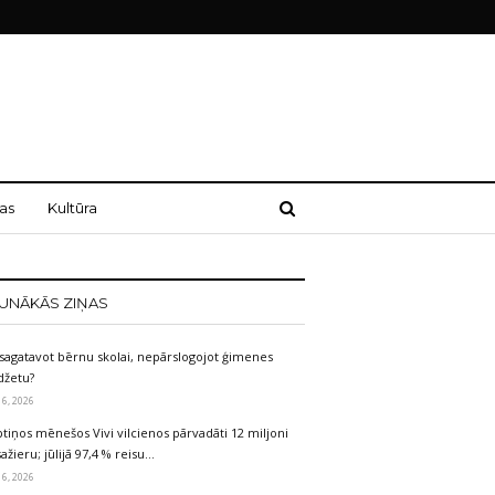
as
Kultūra
UNĀKĀS ZIŅAS
sagatavot bērnu skolai, nepārslogojot ģimenes
džetu?
 6, 2026
tiņos mēnešos Vivi vilcienos pārvadāti 12 miljoni
ažieru; jūlijā 97,4 % reisu…
 6, 2026