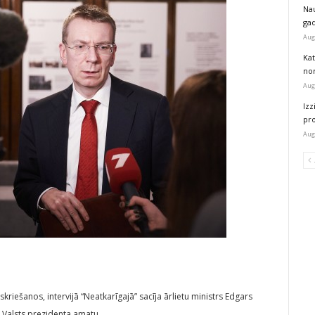
Na
ga
Aug
Kat
nor
Aug
Izz
pr
Aug
kriešanos, intervijā “Neatkarīgajā” sacīja ārlietu ministrs Edgars
z Valsts prezidenta amatu.