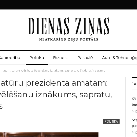
Sabiedrība
Politika
Bizness
Pasaulē
Auto & Tehnoloģij
amatam: Lai arī kāds būtu šo vēlēšanu iznākums, sapratu, ka šis darbs ir darāms
datūru prezidenta amatam:
JA
 vēlēšanu iznākums, sapratu,
Kā 
s
bu
Aug
Sep
POLITIKA
pas
Aug