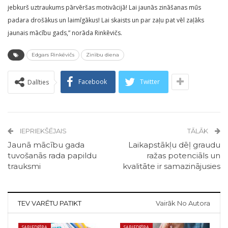
jebkurš uztraukums pārvēršas motivācijā! Lai jaunās zināšanas mūs
padara drošākus un laimīgākus! Lai skaists un par zaļu pat vēl zaļāks
jaunais mācību gads,” norāda Rinkēvičs.
Edgars Rinkēvičs
Zinību diena
Facebook
Twitter
Dalīties
IEPRIEKŠĒJAIS
TĀLĀK
Jaunā mācību gada
Laikapstākļu dēļ graudu
tuvošanās rada papildu
ražas potenciāls un
trauksmi
kvalitāte ir samazinājusies
TEV VARĒTU PATIKT
Vairāk No Autora
SABIEDRĪBA
SABIEDRĪBA