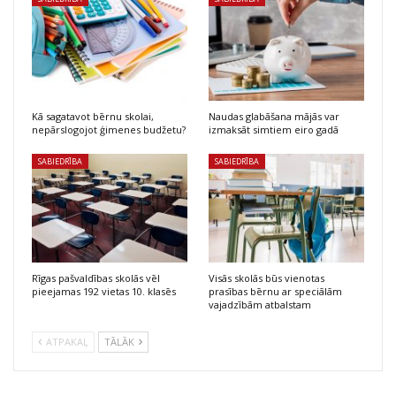
Kā sagatavot bērnu skolai,
Naudas glabāšana mājās var
nepārslogojot ģimenes budžetu?
izmaksāt simtiem eiro gadā
SABIEDRĪBA
SABIEDRĪBA
Rīgas pašvaldības skolās vēl
Visās skolās būs vienotas
pieejamas 192 vietas 10. klasēs
prasības bērnu ar speciālām
vajadzībām atbalstam
ATPAKAĻ
TĀLĀK