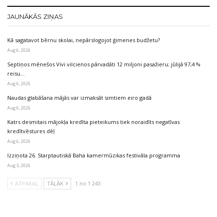
JAUNĀKĀS ZIŅAS
Kā sagatavot bērnu skolai, nepārslogojot ģimenes budžetu?
Aug 6, 2026
Septiņos mēnešos Vivi vilcienos pārvadāti 12 miljoni pasažieru; jūlijā 97,4 %
reisu…
Aug 6, 2026
Naudas glabāšana mājās var izmaksāt simtiem eiro gadā
Aug 6, 2026
Katrs desmitais mājokļa kredīta pieteikums tiek noraidīts negatīvas
kredītvēstures dēļ
Aug 6, 2026
Izziņota 26. Starptautiskā Baha kamermūzikas festivāla programma
Aug 5, 2026
ATPAKAĻ
TĀLĀK
1 no 1 243