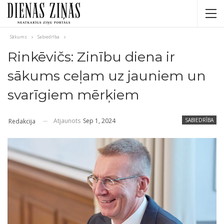
Sākums
Sabiedrība
Rinkēvičs: Zinību diena ir
sākums ceļam uz jauniem un
svarīgiem mērķiem
Atjaunots
Sep 1, 2024
SABIEDRĪBA
Redakcija