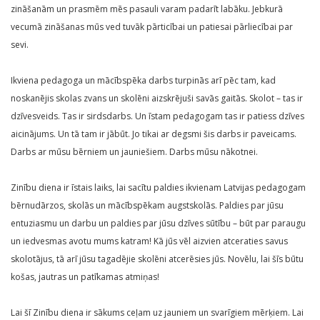
zināšanām un prasmēm mēs pasauli varam padarīt labāku. Jebkurā
vecumā zināšanas mūs ved tuvāk pārticībai un patiesai pārliecībai par
sevi.
Ikviena pedagoga un mācībspēka darbs turpinās arī pēc tam, kad
noskanējis skolas zvans un skolēni aizskrējuši savās gaitās. Skolot – tas ir
dzīvesveids. Tas ir sirdsdarbs. Un īstam pedagogam tas ir patiess dzīves
aicinājums. Un tā tam ir jābūt. Jo tikai ar degsmi šis darbs ir paveicams.
Darbs ar mūsu bērniem un jauniešiem. Darbs mūsu nākotnei.
Zinību diena ir īstais laiks, lai sacītu paldies ikvienam Latvijas pedagogam
bērnudārzos, skolās un mācībspēkam augstskolās. Paldies par jūsu
entuziasmu un darbu un paldies par jūsu dzīves sūtību – būt par paraugu
un iedvesmas avotu mums katram! Kā jūs vēl aizvien atceraties savus
skolotājus, tā arī jūsu tagadējie skolēni atcerēsies jūs. Novēlu, lai šīs būtu
košas, jautras un patīkamas atmiņas!
Lai šī Zinību diena ir sākums ceļam uz jauniem un svarīgiem mērķiem. Lai