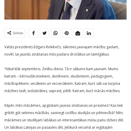
Dalīties
Valsts prezidents Edgars Rinkēvičs, sākoties jaunajam mācību gadam,
novēl, lai jaunās zināšanas mūs padara drošākus un laimīgākus.
“Atkal klāt septembris. Zinību diena. Tā ir sākums kam jaunam. Mums
katram – bērnudārzniekiem, skolēniem, studentiem, pedagogiem,
mācībspēkiem, vecākiem un vecvecākiem. Katram, kurš sāk vai turpina
mācīties lasīt, iedziļināties, saprast, pētīt. Katram, kurš mācās mācīties.
Kāpēc mēs mācāmies, apgūstam jaunas zināšanas un prasmes? Kas liek
gribēt gūt sekmes mācībās, sasniegt izcilību studijās un pētniecībā? Mēs
mācāmies un studējam labākas un interesantākas mūsu pašu dzīves dēļ.
Un labākas Latvijas un pasaules dēļ. Jebkurā vecumā ar iegūtajām