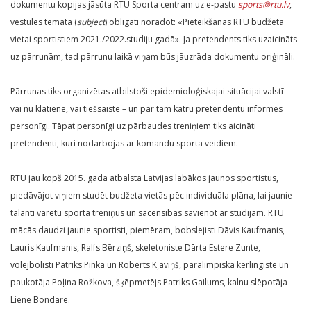
dokumentu kopijas jāsūta RTU Sporta centram uz e-pastu
sports@rtu.lv
,
vēstules tematā (
subject
) obligāti norādot: «Pieteikšanās RTU budžeta
vietai sportistiem 2021./2022.studiju gadā». Ja pretendents tiks uzaicināts
uz pārrunām, tad pārrunu laikā viņam būs jāuzrāda dokumentu oriģināli.
Pārrunas tiks organizētas atbilstoši epidemioloģiskajai situācijai valstī –
vai nu klātienē, vai tiešsaistē – un par tām katru pretendentu informēs
personīgi. Tāpat personīgi uz pārbaudes treniņiem tiks aicināti
pretendenti, kuri nodarbojas ar komandu sporta veidiem.
RTU jau kopš 2015. gada atbalsta Latvijas labākos jaunos sportistus,
piedāvājot viņiem studēt budžeta vietās pēc individuāla plāna, lai jaunie
talanti varētu sporta treniņus un sacensības savienot ar studijām. RTU
mācās daudzi jaunie sportisti, piemēram, bobslejisti Dāvis Kaufmanis,
Lauris Kaufmanis, Ralfs Bērziņš, skeletoniste Dārta Estere Zunte,
volejbolisti Patriks Pinka un Roberts Kļaviņš, paralimpiskā kērlingiste un
paukotāja Poļina Rožkova, šķēpmetējs Patriks Gailums, kalnu slēpotāja
Liene Bondare.