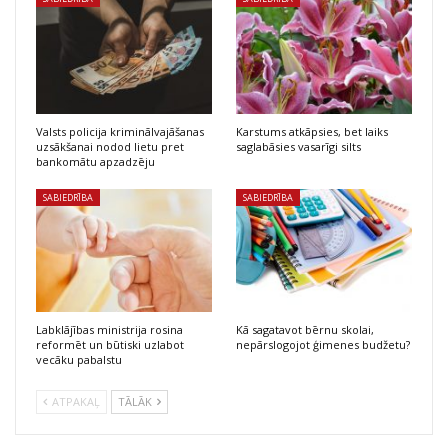
Valsts policija kriminālvajāšanas
Karstums atkāpsies, bet laiks
uzsākšanai nodod lietu pret
saglabāsies vasarīgi silts
bankomātu apzadzēju
SABIEDRĪBA
SABIEDRĪBA
Labklājības ministrija rosina
Kā sagatavot bērnu skolai,
reformēt un būtiski uzlabot
nepārslogojot ģimenes budžetu?
vecāku pabalstu
ATPAKAĻ
TĀLĀK