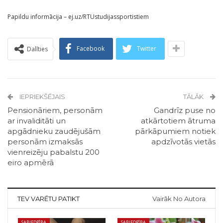
Papildu informācija – ej.uz/RTUstudijassportistiem
Facebook
Twitter
Dalīties
IEPRIEKŠĒJAIS
TĀLĀK
Pensionāriem, personām
Gandrīz puse no
ar invaliditāti un
atkārtotiem ātruma
apgādnieku zaudējušām
pārkāpumiem notiek
personām izmaksās
apdzīvotās vietās
vienreizēju pabalstu 200
eiro apmērā
TEV VARĒTU PATIKT
Vairāk No Autora
SABIEDRĪBA
SABIEDRĪBA