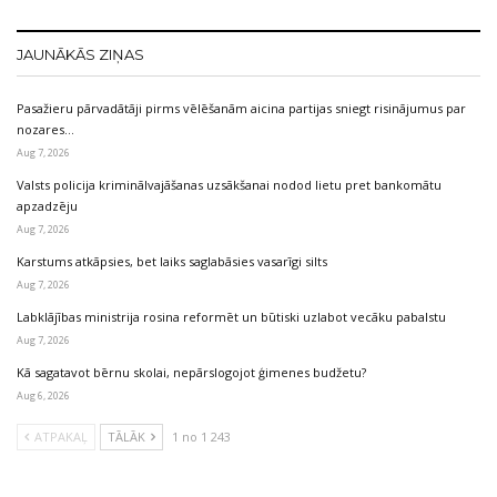
JAUNĀKĀS ZIŅAS
Pasažieru pārvadātāji pirms vēlēšanām aicina partijas sniegt risinājumus par
nozares…
Aug 7, 2026
Valsts policija kriminālvajāšanas uzsākšanai nodod lietu pret bankomātu
apzadzēju
Aug 7, 2026
Karstums atkāpsies, bet laiks saglabāsies vasarīgi silts
Aug 7, 2026
Labklājības ministrija rosina reformēt un būtiski uzlabot vecāku pabalstu
Aug 7, 2026
Kā sagatavot bērnu skolai, nepārslogojot ģimenes budžetu?
Aug 6, 2026
ATPAKAĻ
TĀLĀK
1 no 1 243