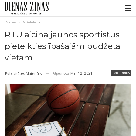
Sākums
Sabiedrība
RTU aicina jaunos sportistus
pieteikties īpašajām budžeta
vietām
Atjaunots
Mar 12, 2021
SABIEDRĪBA
Publicitātes Materiāls