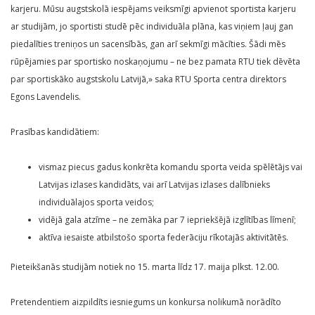
karjeru. Mūsu augstskolā iespējams veiksmīgi apvienot sportista karjeru
ar studijām, jo sportisti studē pēc individuāla plāna, kas viņiem ļauj gan
piedalīties treniņos un sacensībās, gan arī sekmīgi mācīties. Šādi mēs
rūpējamies par sportisko noskaņojumu – ne bez pamata RTU tiek dēvēta
par sportiskāko augstskolu Latvijā,» saka RTU Sporta centra direktors
Egons Lavendelis.
Prasības kandidātiem:
vismaz piecus gadus konkrēta komandu sporta veida spēlētājs vai
Latvijas izlases kandidāts, vai arī Latvijas izlases dalībnieks
individuālajos sporta veidos;
vidējā gala atzīme – ne zemāka par 7 iepriekšējā izglītības līmenī;
aktīva iesaiste atbilstošo sporta federāciju rīkotajās aktivitātēs.
Pieteikšanās studijām notiek no 15. marta līdz 17. maija plkst. 12.00.
Pretendentiem aizpildīts iesniegums un konkursa nolikumā norādīto