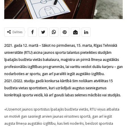
Dalīties
2021. gada 12. martā – Sākot no pirmdienas, 15. marta, Rīgas Tehniskā
universitāte (RTU) aicina jaunos sporta talantus pieteikties studijām
īpašajās budžeta vietās bakalaura, maģistra un pirmā līmeņa augstākās
profesionālās izglītības programmās, lai varētu veidot duālu karjeru – gan
nodarboties ar sportu, gan arī paralēli iegūt augstāko izglītību.
2021./2022. studiju gadā konkursa kārtībā šim nolūkam atvēlētas 15
budžeta vietas sportistiem, kuri uzrādījuši augstus sasniegumus
konkrētajā sporta veidā, kā arī guvuši labas sekmes mācībās vai studijās.
«Uzņemot jaunos sportistus īpašajās budžeta vietās, RTU viņus atbalsta
un motivē gan sasniegt arvien jaunas virsotnes sportā, gan arī iegūt
augsta līmeņa augstāko izglītību, kas lieti noderēs, beidzot sportista