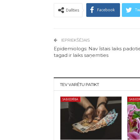
Facebook
Tw
Dalīties
IEPRIEKŠĒJAIS
Epidemiologs: Nav īstais laiks padotie
tagad ir laiks saņemties
TEV VARĒTU PATIKT
SABIEDRĪBA
SABIED