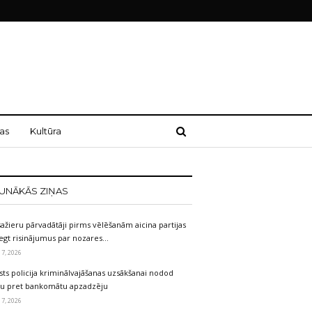
as
Kultūra
UNĀKĀS ZIŅAS
ažieru pārvadātāji pirms vēlēšanām aicina partijas
egt risinājumus par nozares…
 7, 2026
sts policija kriminālvajāšanas uzsākšanai nodod
etu pret bankomātu apzadzēju
 7, 2026