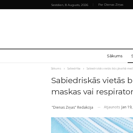
Par Dienas Ziņas
Sestdien, 8 Augusts, 2026
Sākums
Sākums
Sabiedrība
Sabiedriskās vietās būs jāvalkā med
Sabiedriskās vietās b
maskas vai respirator
Atjaunots
Jan 19
"Dienas Ziņas" Redakcija