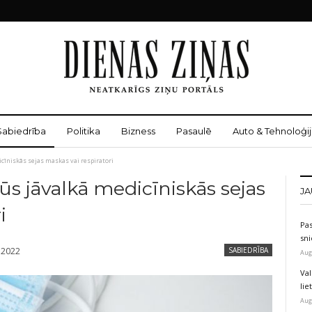
Sabiedrība
Politika
Bizness
Pasaulē
Auto & Tehnoloģij
icīniskās sejas maskas vai respiratori
ūs jāvalkā medicīniskās sejas
JA
i
Pas
sni
, 2022
SABIEDRĪBA
Aug
Val
li
Aug