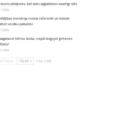
stums atkāpsies, bet laiks saglabāsies vasarīgi silts
 7, 2026
klājības ministrija rosina reformēt un būtiski
labot vecāku pabalstu
 7, 2026
sagatavot bērnu skolai, nepārslogojot ģimenes
džetu?
 6, 2026
ATPAKAĻ
TĀLĀK
1 no 1 243