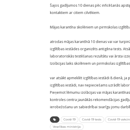
Šajos gadījumos 10 dienas pēc inficēšanās apstip
kontaktiem ar citiem cilvēkiem.
Mājas karantīna skolēniem un pirmskolas izglītīb
atrodas mājas karantīnā 10 dienas vai var turpināt
izglītības iestādes organizēts antigēna tests. Ats
laboratoriskās testēšanas rezultātu vai ārsta izzi
Izolācijas laiks skolēniem un pirmskolas izglītības
var atsākt apmeklēt izglītības iestādi 8.dienā, j
izglītības iestādi, nav nepieciešams uzrādīt labor
Pieņemot lēmumu izolācijas vai mājas karantīnas
kontroles centra jaunākās rekomendācijas gadīju
ierobežošanu un sabiedrībai svarīgu jomu darbī
Covid-19
Covid-19 tests
Covid-19 vakcin
Veselības ministrija