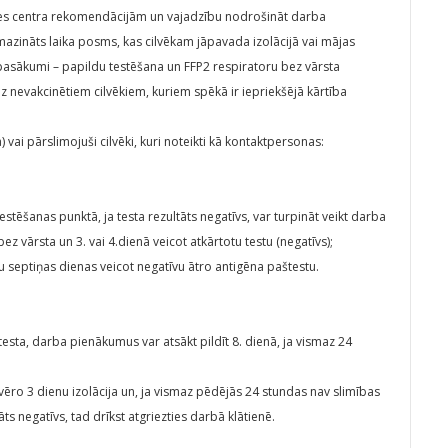
ses centra rekomendācijām un vajadzību nodrošināt darba
mazināts laika posms, kas cilvēkam jāpavada izolācijā vai mājas
 pasākumi – papildu testēšana un FFP2 respiratoru bez vārsta
uz nevakcinētiem cilvēkiem, kuriem spēkā ir iepriekšējā kārtība
) vai pārslimojuši cilvēki, kuri noteikti kā kontaktpersonas:
testēšanas punktā, ja testa rezultāts negatīvs, var turpināt veikt darba
z vārsta un 3. vai 4.dienā veicot atkārtotu testu (negatīvs);
tu septiņas dienas veicot negatīvu ātro antigēna paštestu.
testa, darba pienākumus var atsākt pildīt 8. dienā, ja vismaz 24
vēro 3 dienu izolācija un, ja vismaz pēdējās 24 stundas nav slimības
āts negatīvs, tad drīkst atgriezties darbā klātienē.