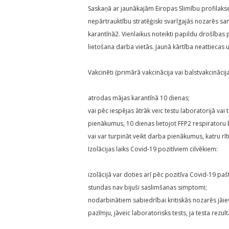
Saskaņā ar jaunākajām Eiropas Slimību profilak
nepārtrauktību stratēģiski svarīgajās nozarēs sa
karantīnā2. Vienlaikus noteikti papildu drošības
lietošana darba vietās. Jaunā kārtība neattiecas 
Vakcinēti (primārā vakcinācija vai balstvakcinācija
atrodas mājas karantīnā 10 dienas;
vai pēc iespējas ātrāk veic testu laboratorijā vai 
pienākumus, 10 dienas lietojot FFP2 respiratoru be
vai var turpināt veikt darba pienākumus, katru rī
Izolācijas laiks Covid-19 pozitīviem cilvēkiem:
izolācijā var doties arī pēc pozitīva Covid-19 paš
stundas nav bijuši saslimšanas simptomi;
nodarbinātiem sabiedrībai kritiskās nozarēs jāie
pazīmju, jāveic laboratorisks tests, ja testa rezult