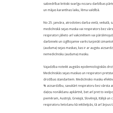
sabiedrībai kritiski svarīgu nozaru darbības pār
un mājas karantīnas laiku, lēma valdībā.
No 25. janvāra, atrodoties darba vietā, veikalā, 
medicīniskā sejas maska vai respirators bez vārs
respiratori jālieto arī vakcinētiem vai pārslimoju
darbinieki un izglītojamie varēs turpināt izmanto
(auduma) sejas maskas, kas ir ar augstu aizsardzī
nemedicīnisku (auduma) masku.
Vajadzība noteikt augstās epidemioloģiskās drošī
Medicīniskās sejas maskas un respiratori pretst
drošības standartiem. Medicīnisko masku efektivit
% aizsardzību, savukārt respiratoru bez vārsta aiz
daļiņu nonākšanu apkārtnē, bet arī pret to ieelpo
piemēram, Austrijā, Grieķijā, Slovēnijā, Itālijā u
respiratoru lietošanu kā iekštelpās, tā arī ārpus 