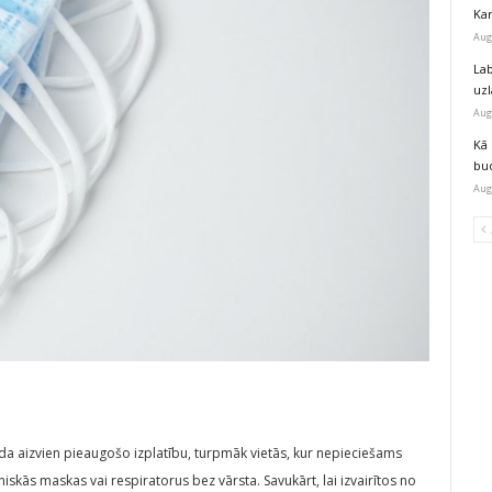
Kar
Aug
Lab
uz
Aug
Kā 
bu
Aug
da aizvien pieaugošo izplatību, turpmāk vietās, kur nepieciešams
īniskās maskas vai respiratorus bez vārsta. Savukārt, lai izvairītos no