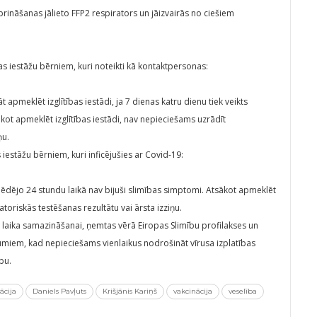
rināšanas jālieto FFP2 respirators un jāizvairās no ciešiem
as iestāžu bērniem, kuri noteikti kā kontaktpersonas:
 apmeklēt izglītības iestādi, ja 7 dienas katru dienu tiek veikts
ākot apmeklēt izglītības iestādi, nav nepieciešams uzrādīt
ņu.
 iestāžu bērniem, kuri inficējušies ar Covid-19:
a pēdējo 24 stundu laikā nav bijuši slimības simptomi. Atsākot apmeklēt
atoriskās testēšanas rezultātu vai ārsta izziņu.
 laika samazināšanai, ņemtas vērā Eiropas Slimību profilakses un
miem, kad nepieciešams vienlaikus nodrošināt vīrusa izplatības
bu.
ācija
Daniels Pavļuts
Krišjānis Kariņš
vakcinācija
veselība