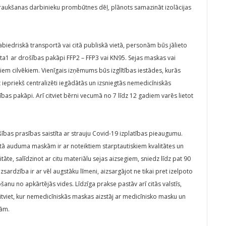
traukšanas darbinieku prombūtnes dēļ, plānots samazināt izolācijas
sabiedriskā transportā vai citā publiskā vietā, personām būs jālieto
ta1 ar drošības pakāpi FFP2 – FFP3 vai KN95. Sejas maskas vai
šiem cilvēkiem. Vienīgais izņēmums būs izglītības iestādes, kurās
t iepriekš centralizēti iegādātās un izsniegtās nemedicīniskās
bas pakāpi. Arī citviet bērni vecumā no 7 līdz 12 gadiem varēs lietot
bas prasības saistīta ar strauju Covid-19 izplatības pieaugumu.
atā auduma maskām ir ar noteiktiem starptautiskiem kvalitātes un
āte, salīdzinot ar citu materiālu sejas aizsegiem, sniedz līdz pat 90
sardzība ir ar vēl augstāku līmeni, aizsargājot ne tikai pret izelpoto
šanu no apkārtējās vides. Līdzīga prakse pastāv arī citās valstīs,
n citviet, kur nemedicīniskās maskas aizstāj ar medicīnisko masku un
tām.