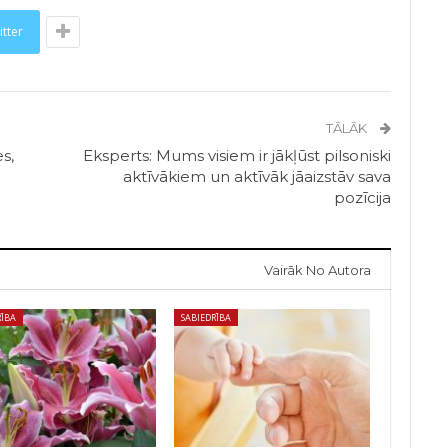
itter
TĀLĀK
s,
Eksperts: Mums visiem ir jākļūst pilsoniski
aktīvākiem un aktīvāk jāaizstāv sava
pozīcija
Vairāk No Autora
RĪBA
SABIEDRĪBA