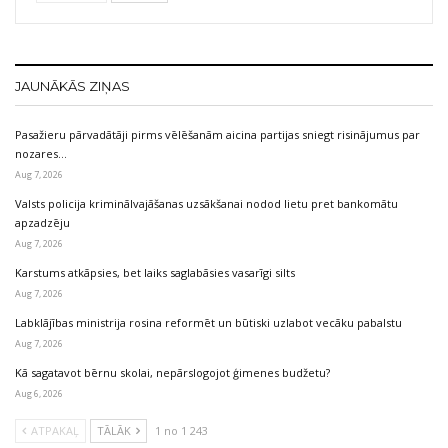
JAUNĀKĀS ZIŅAS
Pasažieru pārvadātāji pirms vēlēšanām aicina partijas sniegt risinājumus par
nozares…
Aug 7, 2026
Valsts policija kriminālvajāšanas uzsākšanai nodod lietu pret bankomātu
apzadzēju
Aug 7, 2026
Karstums atkāpsies, bet laiks saglabāsies vasarīgi silts
Aug 7, 2026
Labklājības ministrija rosina reformēt un būtiski uzlabot vecāku pabalstu
Aug 7, 2026
Kā sagatavot bērnu skolai, nepārslogojot ģimenes budžetu?
Aug 6, 2026
ATPAKAĻ
TĀLĀK
1 no 1 243