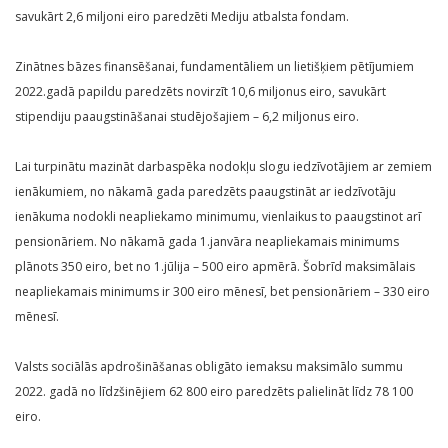
savukārt 2,6 miljoni eiro paredzēti Mediju atbalsta fondam.
Zinātnes bāzes finansēšanai, fundamentāliem un lietišķiem pētījumiem
2022.gadā papildu paredzēts novirzīt 10,6 miljonus eiro, savukārt
stipendiju paaugstināšanai studējošajiem – 6,2 miljonus eiro.
Lai turpinātu mazināt darbaspēka nodokļu slogu iedzīvotājiem ar zemiem
ienākumiem, no nākamā gada paredzēts paaugstināt ar iedzīvotāju
ienākuma nodokli neapliekamo minimumu, vienlaikus to paaugstinot arī
pensionāriem. No nākamā gada 1.janvāra neapliekamais minimums
plānots 350 eiro, bet no 1.jūlija – 500 eiro apmērā. Šobrīd maksimālais
neapliekamais minimums ir 300 eiro mēnesī, bet pensionāriem – 330 eiro
mēnesī.
Valsts sociālās apdrošināšanas obligāto iemaksu maksimālo summu
2022. gadā no līdzšinējiem 62 800 eiro paredzēts palielināt līdz 78 100
eiro.