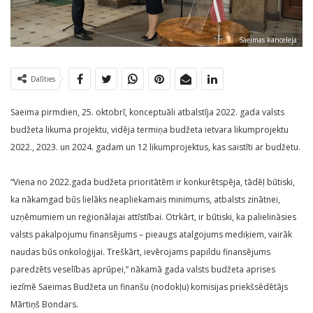
Saeimas kanceleja
Dalīties
Saeima pirmdien, 25. oktobrī, konceptuāli atbalstīja 2022. gada valsts
budžeta likuma projektu, vidēja termiņa budžeta ietvara likumprojektu
2022., 2023. un 2024. gadam un 12 likumprojektus, kas saistīti ar budžetu.
“Viena no 2022.gada budžeta prioritātēm ir konkurētspēja, tādēļ būtiski,
ka nākamgad būs lielāks neapliekamais minimums, atbalsts zinātnei,
uzņēmumiem un reģionālajai attīstībai. Otrkārt, ir būtiski, ka palielināsies
valsts pakalpojumu finansējums – pieaugs atalgojums mediķiem, vairāk
naudas būs onkoloģijai. Treškārt, ievērojams papildu finansējums
paredzēts veselības aprūpei,” nākamā gada valsts budžeta aprises
iezīmē Saeimas Budžeta un finanšu (nodokļu) komisijas priekšsēdētājs
Mārtiņš Bondars.