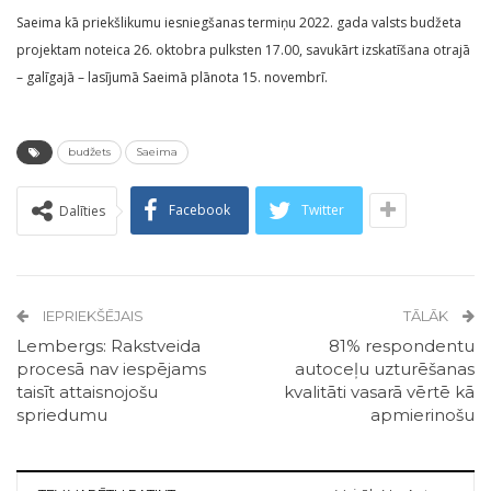
Saeima kā priekšlikumu iesniegšanas termiņu 2022. gada valsts budžeta
projektam noteica 26. oktobra pulksten 17.00, savukārt izskatīšana otrajā
– galīgajā – lasījumā Saeimā plānota 15. novembrī.
budžets
Saeima
Facebook
Twitter
Dalīties
IEPRIEKŠĒJAIS
TĀLĀK
Lembergs: Rakstveida
81% respondentu
procesā nav iespējams
autoceļu uzturēšanas
taisīt attaisnojošu
kvalitāti vasarā vērtē kā
spriedumu
apmierinošu