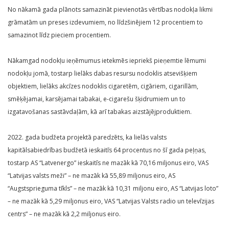
No nākamā gada plānots samazināt pievienotās vērtības nodokļa likmi
grāmatām un preses izdevumiem, no līdzšinējiem 12 procentiem to
samazinot līdz pieciem procentiem.
Nākamgad nodokļu ieņēmumus ietekmēs iepriekš pieņemtie lēmumi
nodokļu jomā, tostarp lielāks dabas resursu nodoklis atsevišķiem
objektiem, lielāks akcīzes nodoklis cigaretēm, cigāriem, cigarillām,
smēķējamai, karsējamai tabakai, e-cigarešu šķidrumiem un to
izgatavošanas sastāvdaļām, kā arī tabakas aizstājējproduktiem.
2022. gada budžeta projektā paredzēts, ka lielās valsts
kapitālsabiedrības budžetā ieskaitīs 64 procentus no šī gada peļņas,
tostarp AS “Latvenergo” ieskaitīs ne mazāk kā 70,16 miljonus eiro, VAS
“Latvijas valsts meži” – ne mazāk kā 55,89 miljonus eiro, AS
“Augstsprieguma tīkls” – ne mazāk kā 10,31 miljonu eiro, AS “Latvijas loto”
– ne mazāk kā 5,29 miljonus eiro, VAS “Latvijas Valsts radio un televīzijas
centrs” – ne mazāk kā 2,2 miljonus eiro.