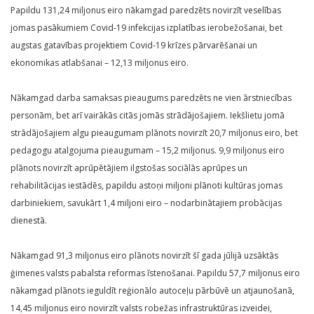
Papildu 131,24 miljonus eiro nākamgad paredzēts novirzīt veselības
jomas pasākumiem Covid-19 infekcijas izplatības ierobežošanai, bet
augstas gatavības projektiem Covid-19 krīzes pārvarēšanai un
ekonomikas atlabšanai – 12,13 miljonus eiro.
Nākamgad darba samaksas pieaugums paredzēts ne vien ārstniecības
personām, bet arī vairākās citās jomās strādājošajiem. Iekšlietu jomā
strādājošajiem algu pieaugumam plānots novirzīt 20,7 miljonus eiro, bet
pedagogu atalgojuma pieaugumam – 15,2 miljonus. 9,9 miljonus eiro
plānots novirzīt aprūpētājiem ilgstošas sociālās aprūpes un
rehabilitācijas iestādēs, papildu astoņi miljoni plānoti kultūras jomas
darbiniekiem, savukārt 1,4 miljoni eiro – nodarbinātajiem probācijas
dienestā.
Nākamgad 91,3 miljonus eiro plānots novirzīt šī gada jūlijā uzsāktās
ģimenes valsts pabalsta reformas īstenošanai. Papildu 57,7 miljonus eiro
nākamgad plānots ieguldīt reģionālo autoceļu pārbūvē un atjaunošanā,
14,45 miljonus eiro novirzīt valsts robežas infrastruktūras izveidei,