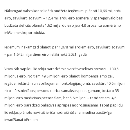
Nākamgad valsts konsolidētā budžeta ieņēmumi plānoti 10,66 miljardu
eiro, savukārt izdevumi – 12,4 miljardu eiro apmērā. Vispārējās valdības
budžeta deficīts plānots 1,62 miljardu eiro jeb 4,8 procentu apmērā no
iekšzemes kopprodukta.
Ieņēmumi nākamgad plānoti par 1,078 miljardiem eiro, savukārt izdevumi
– par 1,642 miljardiem eiro lielāki nekā 2021. gadā.
Visvairāk papildu līdzekļu paredzēts novirzīt veselības nozarei – 130,5
miljonus eiro. No tiem 49,8 miljoni eiro plānoti kompensējamo zāļu
iegādei, iekārtām un aprīkojumam onkoloģijas jomā, savukārt 40,6 miljoni
eiro – ārstniecības personu darba samaksas pieaugumam, tostarp 35
miljoni eiro medicīnas personālam, bet 5,6 miljoni – rezidentiem. 4,6
miljoni eiro paredzēti paliatīvās aprūpes nodrošināšanai. Tāpat papildu
līdzekļus plānots novirzīt ierīču nodrošināšanai insulīna pastāvīgai
ievadīšanai bērniem.