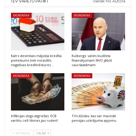
TEV VARĒTU PATIKT
Vairāk No Autora
EKONOMIKA
EKONOMIKA
Katrs desmitais mājokļa kredīta
Kulbergs: valsts budžeta
pieteikums tiek noraidīts
finansējumam NVO jābūt
negatīvas kredītvēstures…
caurskatāmam
EKONOMIKA
EKONOMIKA
Inflācijas slogs atgriežas: ECB
Trīs kļūdas, kas var mazināt
varētu celt likmes jau rudenī
pensijas uzkrājuma apjomu
ATPAKAĻ
TĀLĀK