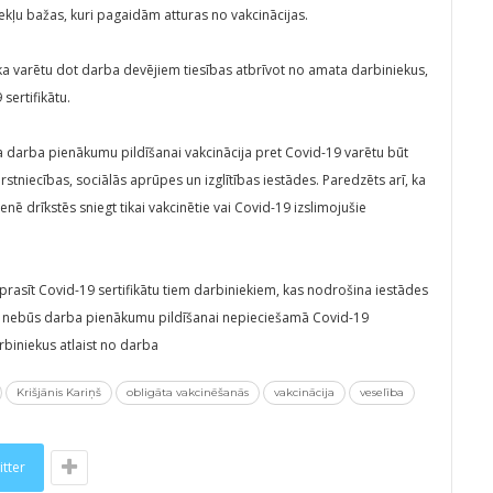
ekļu bažas, kuri pagaidām atturas no vakcinācijas.
, ka varētu dot darba devējiem tiesības atbrīvot no amata darbiniekus,
sertifikātu.
ka darba pienākumu pildīšanai vakcinācija pret Covid-19 varētu būt
rstniecības, sociālās aprūpes un izglītības iestādes. Paredzēts arī, ka
nē drīkstēs sniegt tikai vakcinētie vai Covid-19 izslimojušie
prasīt Covid-19 sertifikātu tiem darbiniekiem, kas nodrošina iestādes
m nebūs darba pienākumu pildīšanai nepieciešamā Covid-19
rbiniekus atlaist no darba
Krišjānis Kariņš
obligāta vakcinēšanās
vakcinācija
veselība
itter