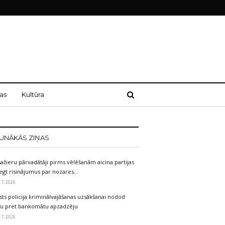
as
Kultūra
UNĀKĀS ZIŅAS
ažieru pārvadātāji pirms vēlēšanām aicina partijas
egt risinājumus par nozares…
 7, 2026
sts policija kriminālvajāšanas uzsākšanai nodod
etu pret bankomātu apzadzēju
 7, 2026