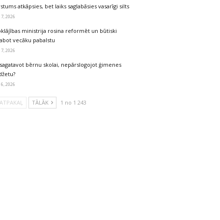
stums atkāpsies, bet laiks saglabāsies vasarīgi silts
 7, 2026
klājības ministrija rosina reformēt un būtiski
labot vecāku pabalstu
 7, 2026
sagatavot bērnu skolai, nepārslogojot ģimenes
džetu?
 6, 2026
ATPAKAĻ
TĀLĀK
1 no 1 243