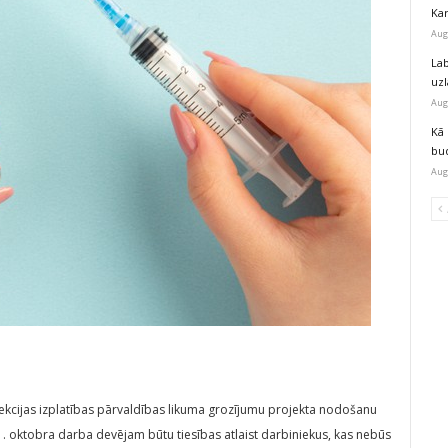
Kar
Aug
Lab
uz
Aug
Kā 
bu
Aug
fekcijas izplatības pārvaldības likuma grozījumu projekta nodošanu
 1. oktobra darba devējam būtu tiesības atlaist darbiniekus, kas nebūs