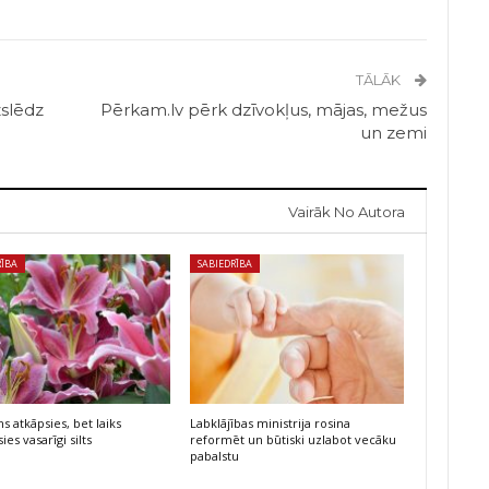
TĀLĀK
zslēdz
Pērkam.lv pērk dzīvokļus, mājas, mežus
un zemi
Vairāk No Autora
RĪBA
SABIEDRĪBA
s atkāpsies, bet laiks
Labklājības ministrija rosina
ies vasarīgi silts
reformēt un būtiski uzlabot vecāku
pabalstu