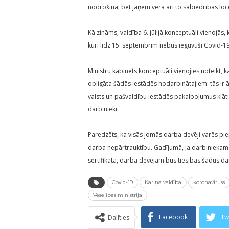
nodrošina, bet jāņem vērā arī to sabiedrības loc
Kā zināms, valdība 6. jūlijā konceptuāli vienojās
kuri līdz 15. septembrim nebūs ieguvuši Covid-19 
Ministru kabinets konceptuāli vienojies noteikt, 
obligāta šādās iestādēs nodarbinātajiem: tās ir ā
valsts un pašvaldību iestādēs pakalpojumus klātie
darbinieki.
Paredzēts, ka visās jomās darba devēji varēs pie
darba nepārtrauktību. Gadījumā, ja darbinieka
sertifikāta, darba devējam būs tiesības šādus da
Covid-19
Kariņa valdība
koronavīruss
Veselības ministrija
Facebook
Tw
Dalīties