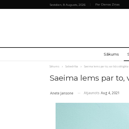
Par Dienas Ziņas
Sestdien, 8 Augusts, 2026
Sākums
Sākums
Sabiedrība
Saeima lems par to, vai būs obligāt
Saeima lems par to, 
Atjaunots
Aug 4, 2021
Anete Jansone