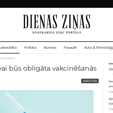
Sabiedrība
Politika
Bizness
Pasaulē
Auto & Tehnoloģij
a vakcinēšanās
vai būs obligāta vakcinēšanās
JA
SABIEDRĪBA
Pas
sni
Aug
Val
li
Aug