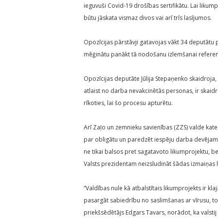
ieguvuši Covid-19 drošības sertifikātu. Lai likum
būtu jāskata vismaz divos vai arī trīs lasījumos.
Opozīcijas pārstāvji gatavojas vākt 34 deputātu p
mēģinātu panākt tā nodošanu izlemšanai refer
Opozīcijas deputāte Jūlija Stepaņenko skaidroja,
atlaist no darba nevakcinētās personas, ir skaid
rīkoties, lai šo procesu apturētu.
Arī Zaļo un zemnieku savienības (ZZS) valde kateg
par obligātu un paredzēt iespēju darba devējam 
ne tikai balsos pret sagatavoto likumprojektu, be
Valsts prezidentam neizsludināt šādas izmaiņas 
“Valdības nule kā atbalstītais likumprojekts ir k
pasargāt sabiedrību no saslimšanas ar vīrusu, to
priekšsēdētājs Edgars Tavars, norādot, ka valstij i