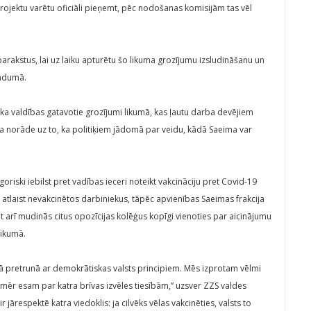
projektu varētu oficiāli pieņemt, pēc nodošanas komisijām tas vēl
arakstus, lai uz laiku apturētu šo likuma grozījumu izsludināšanu un
endumā.
 ka valdības gatavotie grozījumi likumā, kas ļautu darba devējiem
ra norāde uz to, ka politiķiem jādomā par veidu, kādā Saeima var
oriski iebilst pret vadības ieceri noteikt vakcināciju pret Covid-19
atlaist nevakcinētos darbiniekus, tāpēc apvienības Saeimas frakcija
t arī mudinās citus opozīcijas kolēģus kopīgi vienoties par aicinājumu
likumā.
lajā pretrunā ar demokrātiskas valsts principiem. Mēs izprotam vēlmi
mēr esam par katra brīvas izvēles tiesībām,” uzsver ZZS valdes
r jārespektē katra viedoklis: ja cilvēks vēlas vakcinēties, valsts to