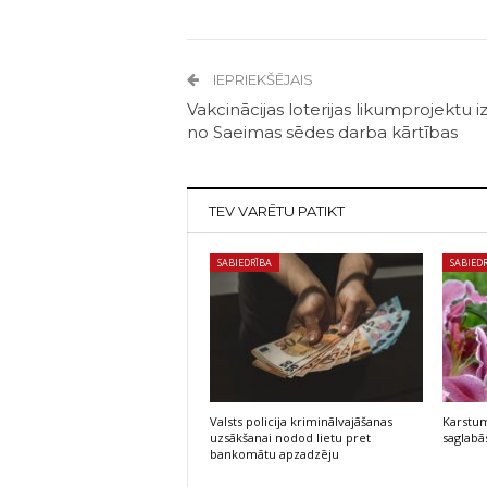
IEPRIEKŠĒJAIS
Vakcinācijas loterijas likumprojektu i
no Saeimas sēdes darba kārtības
TEV VARĒTU PATIKT
SABIEDRĪBA
SABIED
Valsts policija kriminālvajāšanas
Karstum
uzsākšanai nodod lietu pret
saglabās
bankomātu apzadzēju