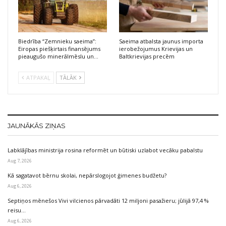
Biedrība “Zemnieku saeima”:
Saeima atbalsta jaunus importa
Eiropas piešķirtais finansējums
ierobežojumus Krievijas un
pieaugušo minerālmēslu un…
Baltkrievijas precēm
ATPAKAĻ
TĀLĀK
JAUNĀKĀS ZIŅAS
Labklājības ministrija rosina reformēt un būtiski uzlabot vecāku pabalstu
Aug 7, 2026
Kā sagatavot bērnu skolai, nepārslogojot ģimenes budžetu?
Aug 6, 2026
Septiņos mēnešos Vivi vilcienos pārvadāti 12 miljoni pasažieru; jūlijā 97,4 %
reisu…
Aug 6, 2026