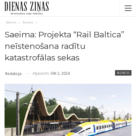
Sākums
Bizness
Saeima: Projekta “Rail Baltica”
neīstenošana radītu
katastrofālas sekas
Atjaunots
Okt 2, 2024
BIZNESS
Redakcija