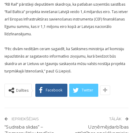
“RB Rail” pārstāvji deputātiem skaidroja, ka patlaban uzņemtās saistības
“Rail Baltica” projekta ieviešanai Latvijā veido 1,4 miljardus eiro. Tas ietver
arī Eiropas Infrastruktūras savienošanas instrumenta (CEF) finansēšanas
līgumu summu, kas ir 1,1 miljonu eiro kopā ar Latvijas nacionālo
līdzfinansējumu.
“Pēc divām nedēļām ceram sagaidīt, ka Satiksmes ministrija arī komisiju
iepazīstinās ar sagatavoto informatīvo ziņojumu, kurā beidzot būs
skaidra un ar Lietuvu un Igauniju saskaņota mūsu valsts nostāja projekta
turpmākajā īstenošanā,” pauž G.Liepiņš.
Facebook
Twitter
Dalīties
IEPRIEKŠĒJAIS
TĀLĀK
“Sudraba slidas” –
Uzņēmējdarbības