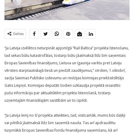
Dalīties
“Ja Latvija izvēlētos neturpināt apjomīgā “Rail Baltica” projekta īstenošanu,
tad sekas būtu katastrofālas, tostarp būtu jāatmaksā līdz šim saņemtais
Eiropas Savienības finansējums, Lietuva un Igaunija varētu pret Latviju
vērsties starptautiskajā tiesā un piedzīt zaudējumus,” otrdien, 1.oktobrī,
sacīja Saeimas Publisko izdevumu un revīzijas komisijas priekšsēdētājs
Gatis Liepiņš. Komisijas deputāti šodien uzklausīja projektā iesaistīto
pušu informāciju par aktualitātēm projekta īstenošanā, tostarp
uzņemtajām finansiālajām saistībām un to izpildi.
“Ja Latvija lemj no šī projekta atteikties, tad, visticamāk, mums būs daļēji
vai pilnībā jāatmaksā līdz šim saņemtā nauda. Tas arī apdraudētu
turpmākā Eiropas Savienības fondu finansējuma saņemšanu, kā arī