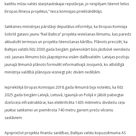
kaitētu mūsu valsts starptautiskajai reputācijai, jo nespējam īstenot lielus
Eiropas līmeņa projektus,” teica komisijas priekšsēdētājs.
Satiksmes ministrijas pārstāvji deputātus informēja, ka Eiropas Komisija
šobrīd gatavo jaunu “Rail Baltica” projekta ieviešanas lēmumu, kas paredz
aktualizēt termiņus un projekta īstenošanas kārtību. Plānots precizēt, ka
Baltijas valstīs līdz 2030.gada beigām galvenokārt būs jāizbūvē viensliežu
ceļi. Jaunais lēmums būs jāapstiprina visām dalībvalstīm. Latvijas pozīciju
jaunajā lēmumā plānots formulēt informatīvajā ziņojumā, ko atbildīgā
ministrija valdībā plānojusi iesniegt pēc divām nedēļām.
Iepriekšējā Eiropas Komisijas 2018.gada lēmumā bija noteikts, ka līdz
2025.gada beigām Latvijā, Lietuvā, Igaunijā un Polijā ir jābūt pabeigtai
dzelzceļa infrastruktūrai, kas elektrificēta 1435 milimetru divsliežu ceļa
jauktai satiksmei un piemērota 740 metru gariem preču vilcienu
sastāviem.
Apspriežot projekta finanšu saistības, Baltijas valstu kopuzņēmuma AS