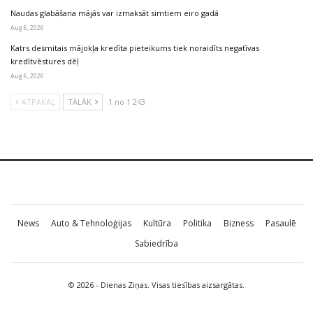
Naudas glabāšana mājās var izmaksāt simtiem eiro gadā
Aug 6, 2026
Katrs desmitais mājokļa kredīta pieteikums tiek noraidīts negatīvas
kredītvēstures dēļ
Aug 6, 2026
ATPAKAĻ
TĀLĀK
1 no 1 243
News
Auto & Tehnoloģijas
Kultūra
Politika
Bizness
Pasaulē
Sabiedrība
© 2026 - Dienas Ziņas. Visas tiesības aizsargātas.