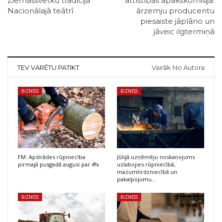
Ziemassvētku tradīcija
attīstības apakškomisija:
Nacionālajā teātrī
ārzemju producentu
piesaiste jāplāno un
jāveic ilgtermiņā
TEV VARĒTU PATIKT
Vairāk No Autora
BIZNESS
BIZNESS
FM: Apstrādes rūpniecība
Jūlijā uzņēmēju noskaņojums
pirmajā pusgadā augusi par 4%
uzlabojies rūpniecībā,
mazumtirdzniecībā un
pakalpojumu…
BIZNESS
BIZNESS