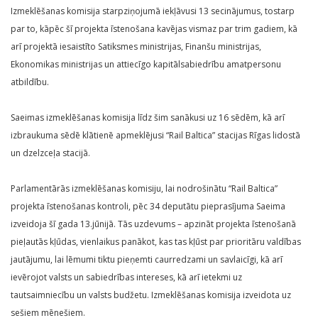
Izmeklēšanas komisija starpziņojumā iekļāvusi 13 secinājumus, tostarp
par to, kāpēc šī projekta īstenošana kavējas vismaz par trim gadiem, kā
arī projektā iesaistīto Satiksmes ministrijas, Finanšu ministrijas,
Ekonomikas ministrijas un attiecīgo kapitālsabiedrību amatpersonu
atbildību.
Saeimas izmeklēšanas komisija līdz šim sanākusi uz 16 sēdēm, kā arī
izbraukuma sēdē klātienē apmeklējusi “Rail Baltica” stacijas Rīgas lidostā
un dzelzceļa stacijā.
Parlamentārās izmeklēšanas komisiju, lai nodrošinātu “Rail Baltica”
projekta īstenošanas kontroli, pēc 34 deputātu pieprasījuma Saeima
izveidoja šī gada 13.jūnijā. Tās uzdevums – apzināt projekta īstenošanā
pieļautās kļūdas, vienlaikus panākot, kas tas kļūst par prioritāru valdības
jautājumu, lai lēmumi tiktu pieņemti caurredzami un savlaicīgi, kā arī
ievērojot valsts un sabiedrības intereses, kā arī ietekmi uz
tautsaimniecību un valsts budžetu. Izmeklēšanas komisija izveidota uz
sešiem mēnešiem.