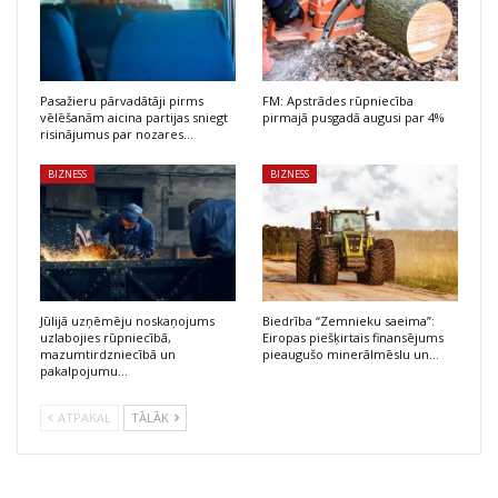
Pasažieru pārvadātāji pirms
FM: Apstrādes rūpniecība
vēlēšanām aicina partijas sniegt
pirmajā pusgadā augusi par 4%
risinājumus par nozares…
BIZNESS
BIZNESS
Jūlijā uzņēmēju noskaņojums
Biedrība “Zemnieku saeima”:
uzlabojies rūpniecībā,
Eiropas piešķirtais finansējums
mazumtirdzniecībā un
pieaugušo minerālmēslu un…
pakalpojumu…
ATPAKAĻ
TĀLĀK