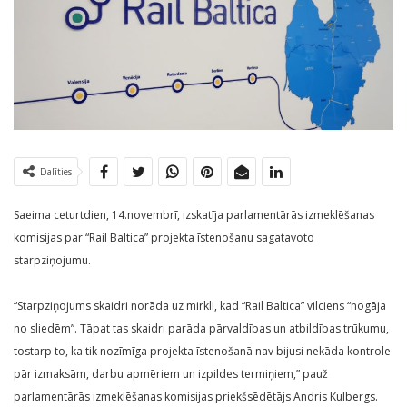
Dalīties
Saeima ceturtdien, 14.novembrī, izskatīja parlamentārās izmeklēšanas
komisijas par “Rail Baltica” projekta īstenošanu sagatavoto
starpziņojumu.
“Starpziņojums skaidri norāda uz mirkli, kad “Rail Baltica” vilciens “nogāja
no sliedēm”. Tāpat tas skaidri parāda pārvaldības un atbildības trūkumu,
tostarp to, ka tik nozīmīga projekta īstenošanā nav bijusi nekāda kontrole
pār izmaksām, darbu apmēriem un izpildes termiņiem,” pauž
parlamentārās izmeklēšanas komisijas priekšsēdētājs Andris Kulbergs.