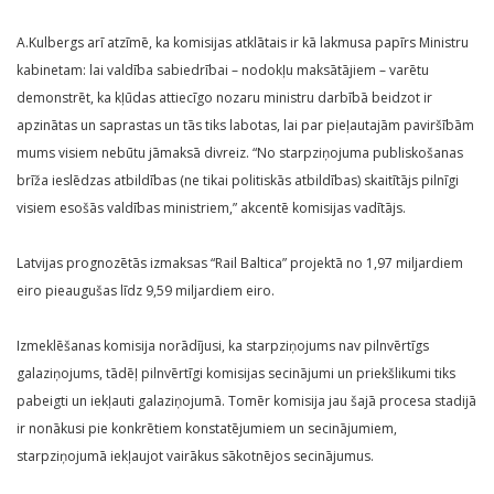
A.Kulbergs arī atzīmē, ka komisijas atklātais ir kā lakmusa papīrs Ministru
kabinetam: lai valdība sabiedrībai – nodokļu maksātājiem – varētu
demonstrēt, ka kļūdas attiecīgo nozaru ministru darbībā beidzot ir
apzinātas un saprastas un tās tiks labotas, lai par pieļautajām paviršībām
mums visiem nebūtu jāmaksā divreiz. “No starpziņojuma publiskošanas
brīža ieslēdzas atbildības (ne tikai politiskās atbildības) skaitītājs pilnīgi
visiem esošās valdības ministriem,” akcentē komisijas vadītājs.
Latvijas prognozētās izmaksas “Rail Baltica” projektā no 1,97 miljardiem
eiro pieaugušas līdz 9,59 miljardiem eiro.
Izmeklēšanas komisija norādījusi, ka starpziņojums nav pilnvērtīgs
galaziņojums, tādēļ pilnvērtīgi komisijas secinājumi un priekšlikumi tiks
pabeigti un iekļauti galaziņojumā. Tomēr komisija jau šajā procesa stadijā
ir nonākusi pie konkrētiem konstatējumiem un secinājumiem,
starpziņojumā iekļaujot vairākus sākotnējos secinājumus.