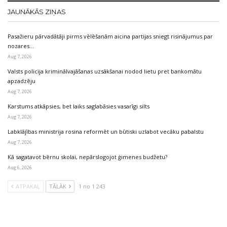
JAUNĀKĀS ZIŅAS
Pasažieru pārvadātāji pirms vēlēšanām aicina partijas sniegt risinājumus par
nozares…
Aug 7, 2026
Valsts policija kriminālvajāšanas uzsākšanai nodod lietu pret bankomātu
apzadzēju
Aug 7, 2026
Karstums atkāpsies, bet laiks saglabāsies vasarīgi silts
Aug 7, 2026
Labklājības ministrija rosina reformēt un būtiski uzlabot vecāku pabalstu
Aug 7, 2026
Kā sagatavot bērnu skolai, nepārslogojot ģimenes budžetu?
Aug 6, 2026
ATPAKAĻ
TĀLĀK
1 no 1 243