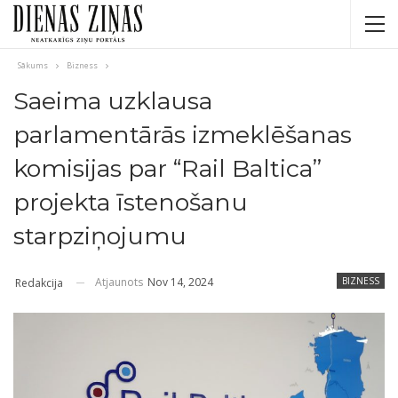
Sākums
Bizness
Saeima uzklausa
parlamentārās izmeklēšanas
komisijas par “Rail Baltica”
projekta īstenošanu
starpziņojumu
Atjaunots
Nov 14, 2024
BIZNESS
Redakcija