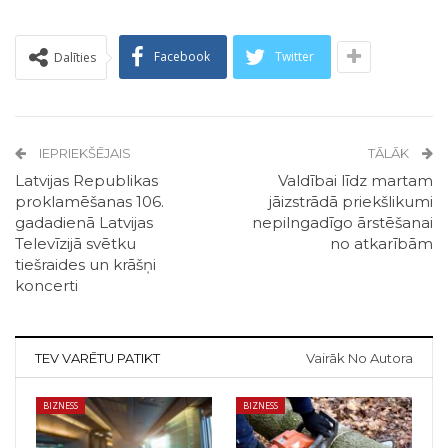
Facebook
Twitter
Dalīties
IEPRIEKŠĒJAIS
TĀLĀK
Latvijas Republikas
Valdībai līdz martam
proklamēšanas 106.
jāizstrādā priekšlikumi
gadadienā Latvijas
nepilngadīgo ārstēšanai
Televīzijā svētku
no atkarībām
tiešraides un krāšņi
koncerti
TEV VARĒTU PATIKT
Vairāk No Autora
BIZNESS
BIZNESS