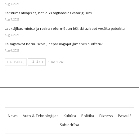
Aug 7, 2026
Karstums atkāpsies, bet laiks saglabāsies vasarīgi silts
Aug 7, 2026
Labklājības ministrija rosina reformēt un būtiski uzlabot vecāku pabalstu
Aug 7, 2026
Kā sagatavot bērnu skolai, nepārslogojot ģimenes budžetu?
Aug 6, 2026
ATPAKAĻ
TĀLĀK
1 no 1 243
News
Auto & Tehnoloģijas
Kultūra
Politika
Bizness
Pasaulē
Sabiedrība