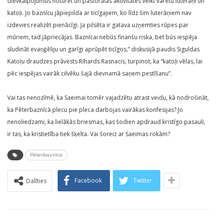
dievkalpojumus noturēt un pastorālās aktivitātes veikt varētu luterāņi un
katoļi. Jo baznīcu jāpiepilda ar ticīgajiem, ko līdz šim luterāņiem nav
izdevies realizēt pienācīgi. Ja pilsēta ir gatava uzņemties rūpes par
mūriem, tad jāpriecājas. Baznīcai nebūs finanšu riska, bet būs iespēja
sludināt evaņģēliju un garīgi aprūpēt ticīgos,” diskusijā paudis Siguldas
Katoļu draudzes prāvests Rihards Rasnacis, turpinot, ka “katoļi vēlas, lai
pēc iespējas vairāk cilvēku šajā dievnamā saņem pestīšanu”.
Vai tas nenozīmē, ka Saeimai tomēr vajadzētu atrast veidu, kā nodrošināt,
ka Pēterbaznīcā plecu pie pleca darbojas vairākas konfesijas? Jo
nenoliedzami, ka lielākās briesmas, kas šodien apdraud kristīgo pasauli,
ir tas, ka kristietība tiek šķelta. Vai šoreiz ar Saeimas rokām?
Pēterbaznīca
Facebook
Twitter
Dalīties