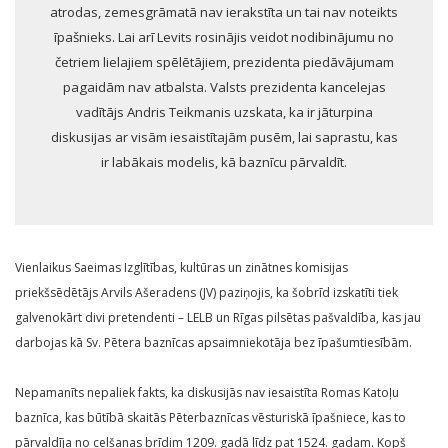
atrodas, zemesgrāmatā nav ierakstīta un tai nav noteikts
īpašnieks. Lai arī Levits rosinājis veidot nodibinājumu no
četriem lielajiem spēlētājiem, prezidenta piedāvājumam
pagaidām nav atbalsta. Valsts prezidenta kancelejas
vadītājs Andris Teikmanis uzskata, ka ir jāturpina
diskusijas ar visām iesaistītajām pusēm, lai saprastu, kas
ir labākais modelis, kā baznīcu pārvaldīt.
Vienlaikus Saeimas Izglītības, kultūras un zinātnes komisijas
priekšsēdētājs Arvils Ašeradens (JV) paziņojis, ka šobrīd izskatīti tiek
galvenokārt divi pretendenti – LELB un Rīgas pilsētas pašvaldība, kas jau
darbojas kā Sv. Pētera baznīcas apsaimniekotāja bez īpašumtiesībām.
Nepamanīts nepaliek fakts, ka diskusijās nav iesaistīta Romas Katoļu
baznīca, kas būtībā skaitās Pēterbaznīcas vēsturiskā īpašniece, kas to
pārvaldīja no celšanas brīdim 1209. gadā līdz pat 1524. gadam. Kopš