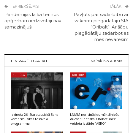
IEPRIEKŠĒJAIS
TĀLĀK
Pandēmijas laikā tēriņus
Pavļuts par sadarbību ar
apģērbam iedzīvotāji nav
vakcīnu piegādātāju SIA
samazinājuši
“Oribalt”: Ar šādu
piegādātāju sadarboties
mēs nevarēsim
TEV VARĒTU PATIKT
Vairāk No Autora
KULTŪRA
KULTŪRA
Izziņota 26. Starptautiskā Baha
LNMM norisināsies mākslinieču
kamermūzikas festivāla
dueta “Poētiskais Robotisms”
programma
veidota izstāde “AERO”