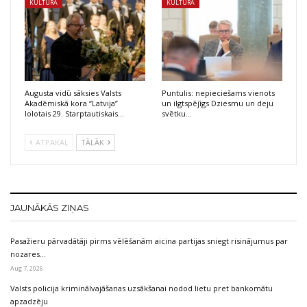
KULTŪRA
KULTŪRA
Augusta vidū sāksies Valsts
Puntulis: nepieciešams vienots
Akadēmiskā kora “Latvija”
un ilgtspējīgs Dziesmu un deju
lolotais 29. Starptautiskais…
svētku…
ATPAKAĻ
TĀLĀK
JAUNĀKĀS ZIŅAS
Pasažieru pārvadātāji pirms vēlēšanām aicina partijas sniegt risinājumus par
nozares…
Aug 7, 2026
Valsts policija kriminālvajāšanas uzsākšanai nodod lietu pret bankomātu
apzadzēju