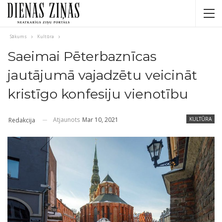
Sākums
Kultūra
Saeimai Pēterbaznīcas
jautājumā vajadzētu veicināt
kristīgo konfesiju vienotību
Atjaunots
Mar 10, 2021
KULTŪRA
Redakcija