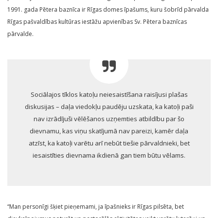
1991. gada Pētera baznīca ir Rīgas domes īpašums, kuru šobrīd pārvalda
Rīgas pašvaldības kultūras iestāžu apvienības Sv. Pētera baznīcas
pārvalde.
Sociālajos tīklos katoļu neiesaistīšana raisījusi plašas
diskusijas – daļa viedokļu paudēju uzskata, ka katoļi paši
nav izrādījuši vēlēšanos uzņemties atbildību par šo
dievnamu, kas viņu skatījumā nav pareizi, kamēr daļa
atzīst, ka katoļi varētu arī nebūt tiešie pārvaldnieki, bet
iesaistīties dievnama ikdienā gan tiem būtu vēlams.
“Man personīgi šķiet pieņemami, ja īpašnieks ir Rīgas pilsēta, bet