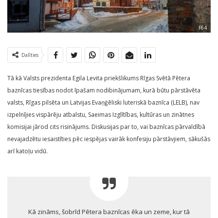
F64
Dalīties
Tā kā Valsts prezidenta Egila Levita priekšlikums Rīgas Svētā Pētera
baznīcas tiesības nodot īpašam nodibinājumam, kurā būtu pārstāvēta
valsts, Rīgas pilsēta un Latvijas Evaņģēliski luteriskā baznīca (LELB), nav
izpelnījies vispārēju atbalstu, Saeimas Izglītības, kultūras un zinātnes
komisijai jārod cits risinājums. Diskusijas par to, vai baznīcas pārvaldībā
nevajadzētu iesaistīties pēc iespējas vairāk konfesiju pārstāvjiem, sākušās
arī katoļu vidū.
Kā zināms, šobrīd Pētera baznīcas ēka un zeme, kur tā