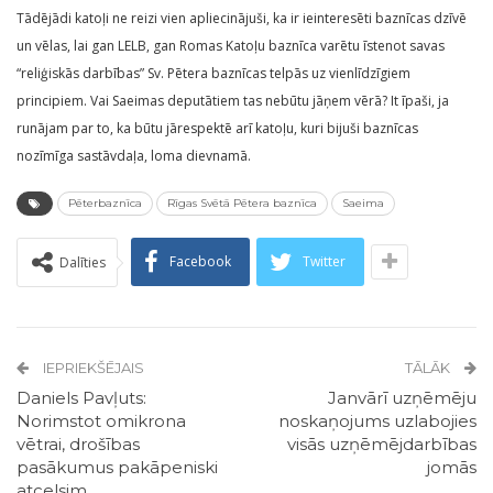
Tādējādi katoļi ne reizi vien apliecinājuši, ka ir ieinteresēti baznīcas dzīvē
un vēlas, lai gan LELB, gan Romas Katoļu baznīca varētu īstenot savas
“reliģiskās darbības” Sv. Pētera baznīcas telpās uz vienlīdzīgiem
principiem. Vai Saeimas deputātiem tas nebūtu jāņem vērā? It īpaši, ja
runājam par to, ka būtu jārespektē arī katoļu, kuri bijuši baznīcas
nozīmīga sastāvdaļa, loma dievnamā.
Pēterbaznīca
Rīgas Svētā Pētera baznīca
Saeima
Facebook
Twitter
Dalīties
IEPRIEKŠĒJAIS
TĀLĀK
Daniels Pavļuts:
Janvārī uzņēmēju
Norimstot omikrona
noskaņojums uzlabojies
vētrai, drošības
visās uzņēmējdarbības
pasākumus pakāpeniski
jomās
atcelsim