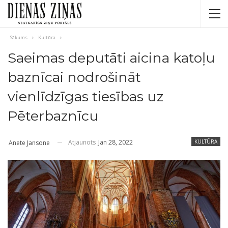
Sākums
Kultūra
Saeimas deputāti aicina katoļu
baznīcai nodrošināt
vienlīdzīgas tiesības uz
Pēterbaznīcu
Atjaunots
Jan 28, 2022
KULTŪRA
Anete Jansone