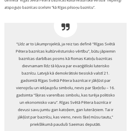
definētā “Rīgas Svētā Pētera baznīcas kultūrvēsturiskā vērtība” nepilnīgi
atspoguļo baznīcas izcelsmi “kā Rīgas pilsoņu baznīcu”.
“Līdz ar to Likumprojektā, ja reiz tas definē “Rīgas Svētā
Pētera baznīcas kultūrvēsturisko vērtību”, būtu jāpiemin
baznīcas darbības posms kā Romas Katoļu baznīcas
dievnamam līdz tā kļuva par evaņģēliski luterisko
baznīcu. Latvijā kā demokrātiski tiesiskā valstī 21.
gadsimtā Rīgas Svētā Pētera baznīcai ir jākļūst par
vienojošu un iekļaujošu simbolu, nevis par šķeļošu – 16.
gadsimta “šķiras varenības simbolu, kas turēja politisko
un ekonomisko varu”. Rīgas Svētā Pētera baznīca ir
devusi savu jumtu gan katoļiem, gan luterāņiem. Tai ir
jākļūst par baznīcu, kas vieno, nevis šķeļ mūsu tautu,”
priekšlikumā pauduši Saeimas deputāti.