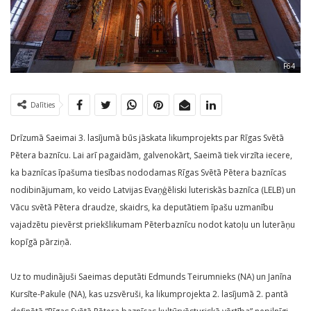
F64
Dalīties
Drīzumā Saeimai 3. lasījumā būs jāskata likumprojekts par Rīgas Svētā
Pētera baznīcu. Lai arī pagaidām, galvenokārt, Saeimā tiek virzīta iecere,
ka baznīcas īpašuma tiesības nododamas Rīgas Svētā Pētera baznīcas
nodibinājumam, ko veido Latvijas Evaņģēliski luteriskās baznīca (LELB) un
Vācu svētā Pētera draudze, skaidrs, ka deputātiem īpašu uzmanību
vajadzētu pievērst priekšlikumam Pēterbaznīcu nodot katoļu un luterāņu
kopīgā pārziņā.
Uz to mudinājuši Saeimas deputāti Edmunds Teirumnieks (NA) un Janīna
Kursīte-Pakule (NA), kas uzsvēruši, ka likumprojekta 2. lasījumā 2. pantā