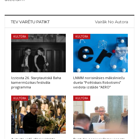
TEV VARĒTU PATIKT
Vairāk No Autora
KULTŪRA
KULTŪRA
Izziņota 26. Starptautiskā Baha
LNMM norisināsies mākslinieču
kamermūzikas festivāla
dueta “Poētiskais Robotisms”
programma
veidota izstāde “AERO”
KULTŪRA
KULTŪRA