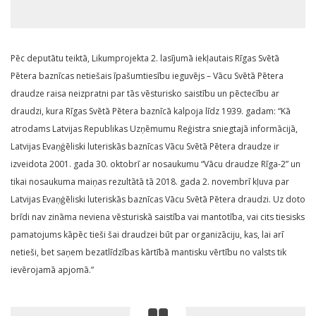
Pēc deputātu teiktā, Likumprojekta 2. lasījumā iekļautais Rīgas Svētā
Pētera baznīcas netiešais īpašumtiesību ieguvējs – Vācu Svētā Pētera
draudze raisa neizpratni par tās vēsturisko saistību un pēctecību ar
draudzi, kura Rīgas Svētā Pētera baznīcā kalpoja līdz 1939. gadam: “Kā
atrodams Latvijas Republikas Uzņēmumu Reģistra sniegtajā informācijā,
Latvijas Evaņģēliski luteriskās baznīcas Vācu Svētā Pētera draudze ir
izveidota 2001. gada 30. oktobrī ar nosaukumu “Vācu draudze Rīga-2” un
tikai nosaukuma maiņas rezultātā tā 2018. gada 2. novembrī kļuva par
Latvijas Evaņģēliski luteriskās baznīcas Vācu Svētā Pētera draudzi. Uz doto
brīdi nav zināma neviena vēsturiskā saistība vai mantotība, vai cits tiesisks
pamatojums kāpēc tieši šai draudzei būt par organizāciju, kas, lai arī
netieši, bet saņem bezatlīdzības kārtībā mantisku vērtību no valsts tik
ievērojamā apjomā.”