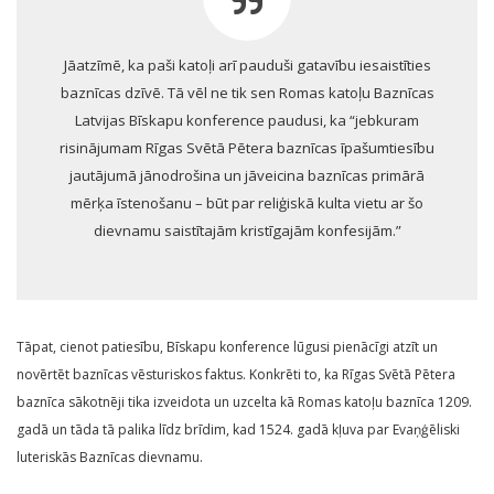
Jāatzīmē, ka paši katoļi arī pauduši gatavību iesaistīties
baznīcas dzīvē. Tā vēl ne tik sen Romas katoļu Baznīcas
Latvijas Bīskapu konference paudusi, ka “jebkuram
risinājumam Rīgas Svētā Pētera baznīcas īpašumtiesību
jautājumā jānodrošina un jāveicina baznīcas primārā
mērķa īstenošanu – būt par reliģiskā kulta vietu ar šo
dievnamu saistītajām kristīgajām konfesijām.”
Tāpat, cienot patiesību, Bīskapu konference lūgusi pienācīgi atzīt un
novērtēt baznīcas vēsturiskos faktus. Konkrēti to, ka Rīgas Svētā Pētera
baznīca sākotnēji tika izveidota un uzcelta kā Romas katoļu baznīca 1209.
gadā un tāda tā palika līdz brīdim, kad 1524. gadā kļuva par Evaņģēliski
luteriskās Baznīcas dievnamu.