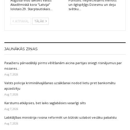
Augusta vidū sāksies Valsts
Puntulis: nepieciešams vienots
Akadēmiskā kora “Latvija”
un ilgtspējīgs Dziesmu un deju
lolotais 29. Starptautiskais…
svētku…
ATPAKAĻ
TĀLĀK
JAUNĀKĀS ZIŅAS
Pasažieru pārvadātāji pirms vēlēšanām aicina partijas sniegt risinājumus par
nozares…
Aug 7, 2026
Valsts policija kriminālvajāšanas uzsākšanai nodod lietu pret bankomātu
apzadzēju
Aug 7, 2026
Karstums atkāpsies, bet laiks saglabāsies vasarīgi silts
Aug 7, 2026
Labklājības ministrija rosina reformēt un būtiski uzlabot vecāku pabalstu
Aug 7, 2026