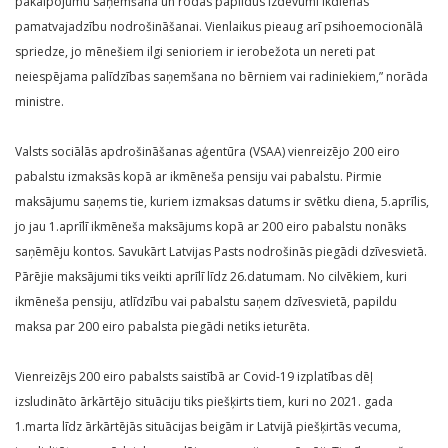
pakalpojumu saņemšana un rodas papildus izdevumi ikdienas
pamatvajadzību nodrošināšanai. Vienlaikus pieaug arī psihoemocionālā
spriedze, jo mēnešiem ilgi senioriem ir ierobežota un nereti pat
neiespējama palīdzības saņemšana no bērniem vai radiniekiem,” norāda
ministre.
Valsts sociālās apdrošināšanas aģentūra (VSAA) vienreizējo 200 eiro
pabalstu izmaksās kopā ar ikmēneša pensiju vai pabalstu. Pirmie
maksājumu saņems tie, kuriem izmaksas datums ir svētku diena, 5.aprīlis,
jo jau 1.aprīlī ikmēneša maksājums kopā ar 200 eiro pabalstu nonāks
saņēmēju kontos. Savukārt Latvijas Pasts nodrošinās piegādi dzīvesvietā.
Pārējie maksājumi tiks veikti aprīlī līdz 26.datumam. No cilvēkiem, kuri
ikmēneša pensiju, atlīdzību vai pabalstu saņem dzīvesvietā, papildu
maksa par 200 eiro pabalsta piegādi netiks ieturēta.
Vienreizējs 200 eiro pabalsts saistībā ar Covid-19 izplatības dēļ
izsludināto ārkārtējo situāciju tiks piešķirts tiem, kuri no 2021. gada
1.marta līdz ārkārtējās situācijas beigām ir Latvijā piešķirtās vecuma,