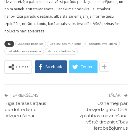
Uz vienreizējo pabalstu nevar vērst parādu piedziņu un ieturējumus, un
no tā netiek ieturēts iedzīvotāju ienākuma nodoklis. Lai atbalstu
nenovirzītu parādu dzēšanai, atbalsta saņēmējam jāinformē tiesu
izpildītājs, norādot kontu, kurā atbalsts tiks ieskaitīts. VSAA izziņas šim
nolūkam nav jāpieprasa.
200 eiro pabalsts
Labklājības ministrija
pabalsts invalīdiem
pabalsts pensionāriem
Ramona Petraviča
Facebook
Twitter
Dalīties
IEPRIEKŠĒJAIS
TĀLĀK
Rīgā terasēs atļaus
Uzņēmēji par
pārdot ēdienu
bezjēdzīgāko C-19
līdzņemšanai
izplatības mazināšanā
vērtē tirdzniecības
ierobežojumus