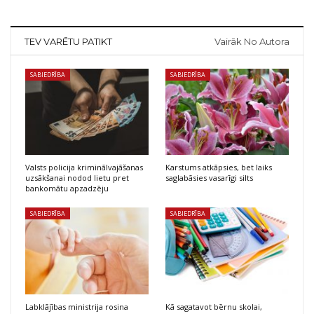
TEV VARĒTU PATIKT
Vairāk No Autora
SABIEDRĪBA
SABIEDRĪBA
Valsts policija kriminālvajāšanas
Karstums atkāpsies, bet laiks
uzsākšanai nodod lietu pret
saglabāsies vasarīgi silts
bankomātu apzadzēju
SABIEDRĪBA
SABIEDRĪBA
Labklājības ministrija rosina
Kā sagatavot bērnu skolai,