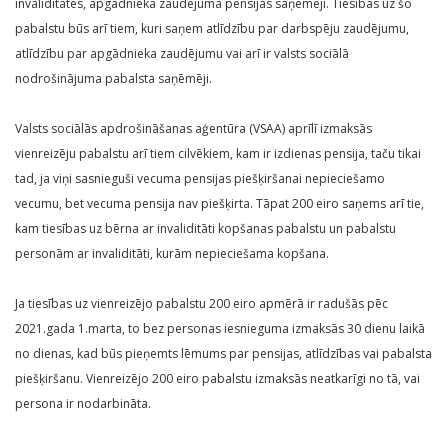
invaliditātes, apgādnieka zaudējuma pensijas saņēmēji. Tiesības uz šo
pabalstu būs arī tiem, kuri saņem atlīdzību par darbspēju zaudējumu,
atlīdzību par apgādnieka zaudējumu vai arī ir valsts sociālā
nodrošinājuma pabalsta saņēmēji.
Valsts sociālās apdrošināšanas aģentūra (VSAA) aprīlī izmaksās
vienreizēju pabalstu arī tiem cilvēkiem, kam ir izdienas pensija, taču tikai
tad, ja viņi sasnieguši vecuma pensijas piešķiršanai nepieciešamo
vecumu, bet vecuma pensija nav piešķirta. Tāpat 200 eiro saņems arī tie,
kam tiesības uz bērna ar invaliditāti kopšanas pabalstu un pabalstu
personām ar invaliditāti, kurām nepieciešama kopšana.
Ja tiesības uz vienreizējo pabalstu 200 eiro apmērā ir radušās pēc
2021.gada 1.marta, to bez personas iesnieguma izmaksās 30 dienu laikā
no dienas, kad būs pieņemts lēmums par pensijas, atlīdzības vai pabalsta
piešķiršanu. Vienreizējo 200 eiro pabalstu izmaksās neatkarīgi no tā, vai
persona ir nodarbināta.