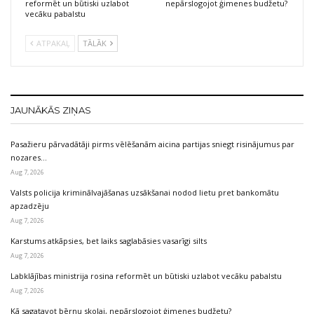
reformēt un būtiski uzlabot
nepārslogojot ģimenes budžetu?
vecāku pabalstu
ATPAKAĻ
TĀLĀK
JAUNĀKĀS ZIŅAS
Pasažieru pārvadātāji pirms vēlēšanām aicina partijas sniegt risinājumus par
nozares…
Aug 7, 2026
Valsts policija kriminālvajāšanas uzsākšanai nodod lietu pret bankomātu
apzadzēju
Aug 7, 2026
Karstums atkāpsies, bet laiks saglabāsies vasarīgi silts
Aug 7, 2026
Labklājības ministrija rosina reformēt un būtiski uzlabot vecāku pabalstu
Aug 7, 2026
Kā sagatavot bērnu skolai, nepārslogojot ģimenes budžetu?