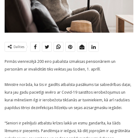
Dalīties
Pirmās vienreizējā 200 eiro pabalsta izmaksas pensionāriem un
personām ar invaliditāti tiks veiktas jau šodien, 1. aprīlī.
Ministre norāda, ka šis ir gaidīts atbalsta pasākums tai sabiedrības daļai,
kura jau gadu pacietīgi ievēro ar Covid-19 saistītos ierobežojumus un
kurai mēnešiem ilgi ir ierobežota tikšanās ar tuviniekiem, kā arī radušies
papildus tēriņi dezinfekcijas līdzekļu un sejas aizsargmasku iegādei.
“Seniori ir pelnījuši atbalstu krīzes laikā un esmu gandarīta, ka šāds
lēmums ir pieņemts. Pandēmija ir ieilgusi, kā dēļ joprojām ir apgrūtināta