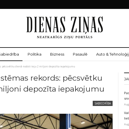
Sabiedrība
Politika
Bizness
Pasaulē
Auto & Tehnoloģij
: pēcsvētku dienā nodoti teju 2 miljoni depozīta iepakojumu
istēmas rekords: pēcsvētku
JA
miljoni depozīta iepakojumu
Pas
sni
SABIEDRĪBA
Aug
Val
li
Aug