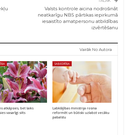
TĀLĀK
ekļu
Valsts kontrole aicina nodrošināt
neatkarīgu NBS pārtikas iepirkumā
iesaistīto amatpersonu atbildības
izvērtēšanu
Vairāk No Autora
RĪBA
SABIEDRĪBA
s atkāpsies, bet laiks
Labklājības ministrija rosina
ies vasarīgi silts
reformēt un būtiski uzlabot vecāku
pabalstu