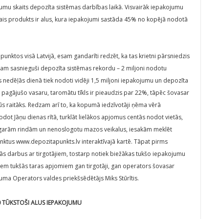
ojumu skaits depozīta sistēmas darbības laikā. Visvairāk iepakojumu
kais produkts ir alus, kura iepakojumi sastāda 45% no kopējā nodotā
nktos visā Latvijā, esam gandarīti redzēt, ka tas krietni pārsniedzis
sam sasnieguši depozīta sistēmas rekordu – 2 miljoni nodotu
nedēļās dienā tiek nodoti vidēji 1,5 miljoni iepakojumu un depozīta
t ar pagājušo vasaru, taromātu tīkls ir pieaudzis par 22%, tāpēc šovasar
 raitāks. Redzam arī to, ka kopumā iedzīvotāji ņēma vērā
nodot Jāņu dienas rītā, turklāt lielākos apjomus centās nodot vietās,
 no garām rindām un nenoslogotu mazos veikalus, iesakām meklēt
tus www.depozitapunkts.lv interaktīvajā kartē. Tāpat pirms
s darbus ar tirgotājiem, tostarp notiek biežākas tukšo iepakojumu
ajiem tukšās taras apjomiem gan tirgotāji, gan operators šovasar
juma Operators valdes priekšsēdētājs Miks Stūrītis.
70 TŪKSTOŠI ALUS IEPAKOJUMU