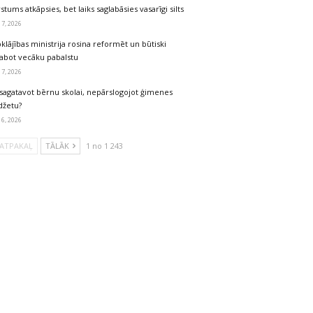
stums atkāpsies, bet laiks saglabāsies vasarīgi silts
 7, 2026
klājības ministrija rosina reformēt un būtiski
labot vecāku pabalstu
 7, 2026
sagatavot bērnu skolai, nepārslogojot ģimenes
džetu?
 6, 2026
ATPAKAĻ
TĀLĀK
1 no 1 243