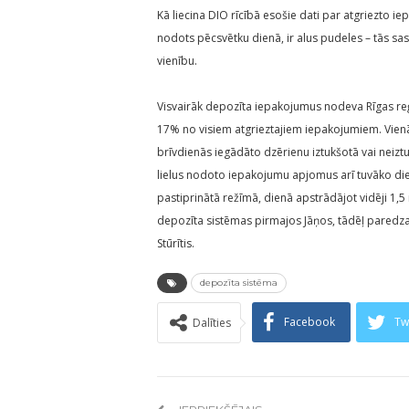
Kā liecina DIO rīcībā esošie dati par atgriezto i
nodots pēcsvētku dienā, ir alus pudeles – tās s
vienību.
Visvairāk depozīta iepakojumus nodeva Rīgas reģi
17% no visiem atgrieztajiem iepakojumiem. Vienā
brīvdienās iegādāto dzērienu iztukšotā vai neizt
lielus nodoto iepakojumu apjomus arī tuvāko dien
pastiprinātā režīmā, dienā apstrādājot vidēji 1,5
depozīta sistēmas pirmajos Jāņos, tādēļ paredza
Stūrītis.
depozīta sistēma
Facebook
Tw
Dalīties