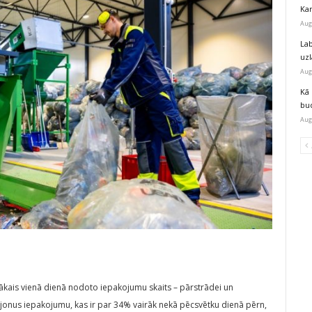
Kar
Aug
Lab
uz
Aug
Kā 
bu
Aug
elākais vienā dienā nodoto iepakojumu skaits – pārstrādei un
 miljonus iepakojumu, kas ir par 34% vairāk nekā pēcsvētku dienā pērn,