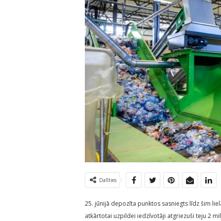
Dalīties
25. jūnijā depozīta punktos sasniegts līdz šim li
atkārtotai uzpildei iedzīvotāji atgriezuši teju 2