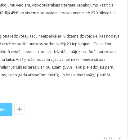
epakojumu veidiem, vispopulārākais dzērienu iepakojums, kas ticis
astādīja 45% no visiem nodotajiem iepakojumiem jeb 870 tūkstošus
ona iedzīvotāji, taču neatpalika arī Vidzemē dzīvojošie, kas nodeva
 reizē depozīta punktos nodoti vidēji 23 iepakojumi. “Daļa Jāņu
ukšotā veidā aizvien atrodas iedzīvotāju mājokļos, tādēļ paredzam
u laikā. Arī šķirošanas centrs jau vairāk nekā mēnesi strādā
 miljonus tukšās taras vienību. Esam guvuši labu pieredzi jau pērn,
ms, ka šo gadu aizvadīsim mierīgi un bez aizķeršanās,” pauž M.
itter