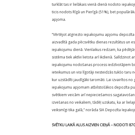
turklāt tas ir lielākais vienā dienā nodoto iepak
ticis nodots Rīgā un Pierīgā (51%), bet populārā
apjoma.
“Vērtējot atgriezto iepakojumu apjomu depozīta pu
aizvadītā gada pēcsvētku dienas rezultātus un e
iepakojumu dienā. Vienlaikus redzam, ka pēdējās 
sistēma tiek aktīvi lietota arī ikdienā. Salīdzino
iepakojumu nodošanas process iedzīvotājiem būs
ieteikumus un visi līgotāji nesteidzās tukšo taru 
kur uzstādīti jaudīgāki taromāti. Lai izvairītos
iepakojumu apjomam atbilstošākos depozīta punk
svētkiem veicām arī nepieciešamos sagatavošanā
izvešanas no veikaliem, tādēļ uzskatu, ka ar liel
veiksmīgi tika galā,” norāda SIA Depozīta Iepako
SVĒTKU LAIKĀ ALUS AIZVIEN CIEŅĀ – NODOTI 8