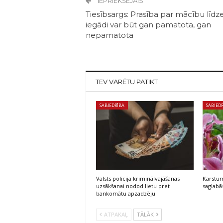
IEPRIEKŠĒJAIS
Tiesībsargs: Prasība par mācību līdz
iegādi var būt gan pamatota, gan
nepamatota
TEV VARĒTU PATIKT
SABIEDRĪBA
SABIED
Valsts policija kriminālvajāšanas
Karstum
uzsākšanai nodod lietu pret
saglabās
bankomātu apzadzēju
ATPAKAĻ
TĀLĀK