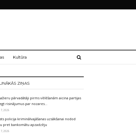
as
Kultūra
UNĀKĀS ZIŅAS
ažieru pārvadātāji pirms vēlēšanām aicina partijas
egt risinājumus par nozares…
 7, 2026
sts policija kriminālvajāšanas uzsākšanai nodod
etu pret bankomātu apzadzēju
 7, 2026