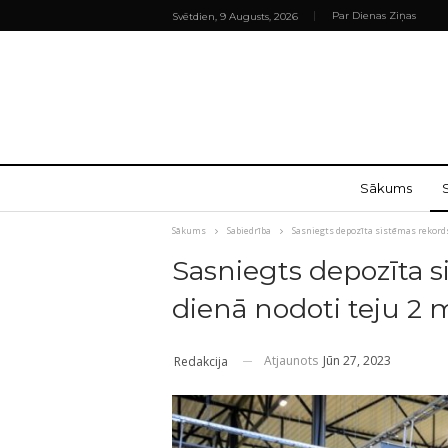
Par Dienas Ziņas
Svētdien, 9 Augusts, 2026
Sākums
Sākums
Sabiedrība
Sasniegts depozīta sistēmas rekords
Sasniegts depozīta s
dienā nodoti teju 2 
Atjaunots
Jūn 27, 2023
Redakcija