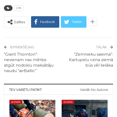
UIN
Facebook
Twitter
Dalīties
IEPRIEKŠĒJAIS
TĀLĀK
“Grant Thornton”:
“Zemnieku saeima”:
nevienam nav mērķis
Kartupeļu cena ziemā
atgūt nodokļu maksātāju
būs vēl lielāka
naudu “airBaltic”
TEV VARĒTU PATIKT
Vairāk No Autora
BIZNESS
BIZNESS