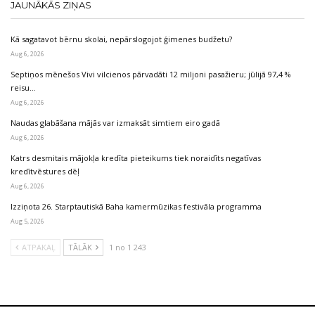
JAUNĀKĀS ZIŅAS
Kā sagatavot bērnu skolai, nepārslogojot ģimenes budžetu?
Aug 6, 2026
Septiņos mēnešos Vivi vilcienos pārvadāti 12 miljoni pasažieru; jūlijā 97,4 %
reisu…
Aug 6, 2026
Naudas glabāšana mājās var izmaksāt simtiem eiro gadā
Aug 6, 2026
Katrs desmitais mājokļa kredīta pieteikums tiek noraidīts negatīvas
kredītvēstures dēļ
Aug 6, 2026
Izziņota 26. Starptautiskā Baha kamermūzikas festivāla programma
Aug 5, 2026
ATPAKAĻ
TĀLĀK
1 no 1 243