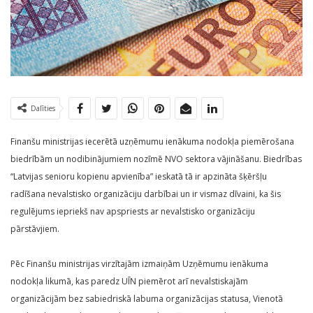
Dalīties
Finanšu ministrijas iecerētā uzņēmumu ienākuma nodokļa piemērošana
biedrībām un nodibinājumiem nozīmē NVO sektora vājināšanu. Biedrības
“Latvijas senioru kopienu apvienība” ieskatā tā ir apzināta šķēršļu
radīšana nevalstisko organizāciju darbībai un ir vismaz dīvaini, ka šis
regulējums iepriekš nav apspriests ar nevalstisko organizāciju
pārstāvjiem.
Pēc Finanšu ministrijas virzītajām izmaiņām Uzņēmumu ienākuma
nodokļa likumā, kas paredz UĪN piemērot arī nevalstiskajām
organizācijām bez sabiedriskā labuma organizācijas statusa, Vienotā