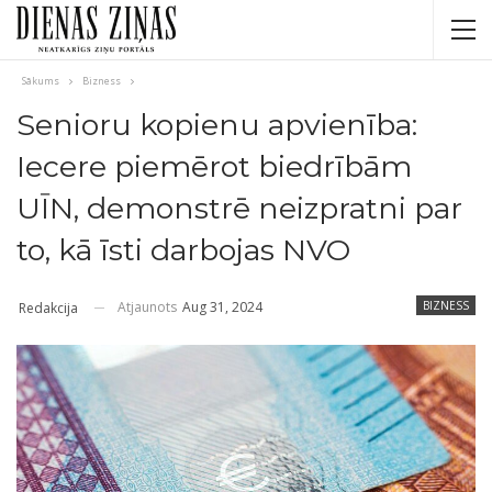
Sākums
Bizness
Senioru kopienu apvienība:
Iecere piemērot biedrībām
UĪN, demonstrē neizpratni par
to, kā īsti darbojas NVO
Atjaunots
Aug 31, 2024
BIZNESS
Redakcija