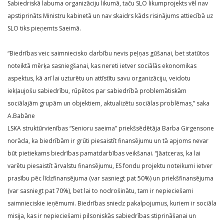
Sabiedriskā labuma organizāciju likumā, taču SLO likumprojekts vēl nav
apstiprināts Ministru kabinetā un nav skaidrs kāds risinājums attiecībā uz
SLO tiks pieņemts Saeimā.
“Biedrības veic saimniecisko darbību nevis peļņas gūšanai, bet statūtos
noteiktā mērķa sasniegšanai, kas nereti ietver sociālās ekonomikas
aspektus, kā arī lai uzturētu un attīstītu savu organizāciju, veidotu
iekļaujošu sabiedrību, rūpētos par sabiedrībā problemātiskām
sociālajām grupām un objektiem, aktualizētu sociālas problēmas,” saka
A.Babāne
LSKA struktūrvienības “Senioru saeima” priekšsēdētāja Barba Girgensone
norāda, ka biedrībām ir grūti piesaistīt finansējumu un tā apjoms nevar
būt pietiekams biedrības pamatdarbības veikšanai. “Jāatceras, ka lai
varētu piesaistīt ārvalstu finansējumu, ES fondu projektu noteikumi ietver
prasību pēc līdzfinansējuma (var sasniegt pat 50%) un priekšfinansējuma
(var sasniegt pat 70%), bet lai to nodrošinātu, tam ir nepieciešami
saimnieciskie ieņēmumi. Biedrības sniedz pakalpojumus, kuriem ir sociāla
misija, kas ir nepieciešami pilsoniskās sabiedrības stiprināšanai un