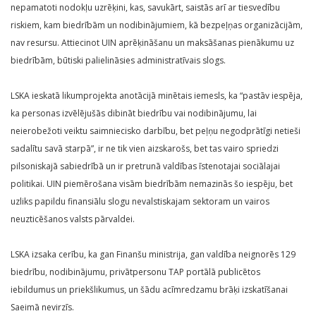
nepamatoti nodokļu uzrēķini, kas, savukārt, saistās arī ar tiesvedību
riskiem, kam biedrībām un nodibinājumiem, kā bezpeļņas organizācijām,
nav resursu. Attiecinot UIN aprēķināšanu un maksāšanas pienākumu uz
biedrībām, būtiski palielināsies administratīvais slogs.
LSKA ieskatā likumprojekta anotācijā minētais iemesls, ka “pastāv iespēja,
ka personas izvēlējušās dibināt biedrību vai nodibinājumu, lai
neierobežoti veiktu saimniecisko darbību, bet peļņu negodprātīgi netieši
sadalītu savā starpā”, ir ne tik vien aizskarošs, bet tas vairo spriedzi
pilsoniskajā sabiedrībā un ir pretrunā valdības īstenotajai sociālajai
politikai. UIN piemērošana visām biedrībām nemazinās šo iespēju, bet
uzliks papildu finansiālu slogu nevalstiskajam sektoram un vairos
neuzticēšanos valsts pārvaldei.
LSKA izsaka cerību, ka gan Finanšu ministrija, gan valdība neignorēs 129
biedrību, nodibinājumu, privātpersonu TAP portālā publicētos
iebildumus un priekšlikumus, un šādu acīmredzamu brāķi izskatīšanai
Saeimā nevirzīs.