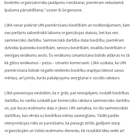
konkrētu organizatorisku jautājumu risināšanai, piemēram nekustamā
īpašuma pārvaldīšanai,” uzsver B.Girgensone.
LSKA nevar piekrist UIN piemērošanu biedrībām un nodibinājumiem, kam
nav piešķirts sabiedriskā labuma organizācijas statuss, bet kas veic
saimniecisko darbību. Saimnieciskā darbība daļai biedrību, piemēram
dzīvokļu īpašnieku biedrībām, senioru biedrībām, invalīdu biedrībām ir
vienīgais ienākumu avots. Šo ienākumu izmantošana būtiski atšķiras no tā
kā gūtos ienākumus – peļņu – izmanto komersanti. LSKA uzskata, ka UIN
piemērošana būtiski negatīvi ietekmēs biedrību iespējas īstenot savus
mērķus, arī jomās, kurās pakalpojumu sniegšanai ir sociāls raksturs.
LSKA pievienojas viedoklim, ka ir grūti, pat neiespējami, nodalīt biedrības
darbību, ko varētu uzskatīt par komerciāla rakstura saimniecisko darbību
un, par kuras ieņēmumu daļu ir jāveic UIN samaksa, no tās saimnieciskās
darbības, kas vērsta uz biedrības mērķu sasniegšanu. Tādēļ pastāv
interpretācijas risks un paredzams, ka pieaugs strīdu gadījumi starp
organizācijām un Valsts ieņēmumu dienestu, kā rezultātā tiktu veikti arī