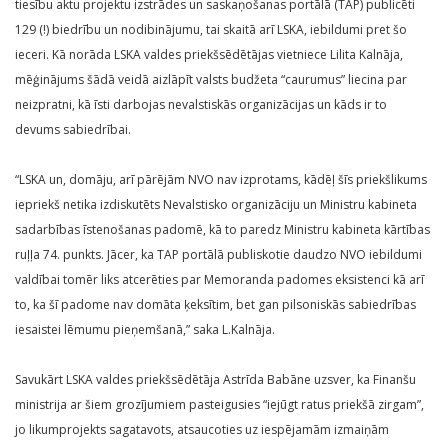
tiesību aktu projektu izstrādes un saskaņošanas portālā (TAP) publicēti
129 (!) biedrību un nodibinājumu, tai skaitā arī LSKA, iebildumi pret šo
ieceri. Kā norāda LSKA valdes priekšsēdētājas vietniece Lilita Kalnāja,
mēģinājums šādā veidā aizlāpīt valsts budžeta “caurumus” liecina par
neizpratni, kā īsti darbojas nevalstiskās organizācijas un kāds ir to
devums sabiedrībai.
“LSKA un, domāju, arī pārējām NVO nav izprotams, kādēļ šīs priekšlikums
iepriekš netika izdiskutēts Nevalstisko organizāciju un Ministru kabineta
sadarbības īstenošanas padomē, kā to paredz Ministru kabineta kārtības
ruļļa 74. punkts. Jācer, ka TAP portālā publiskotie daudzo NVO iebildumi
valdībai tomēr liks atcerēties par Memoranda padomes eksistenci kā arī
to, ka šī padome nav domāta ķeksītim, bet gan pilsoniskās sabiedrības
iesaistei lēmumu pieņemšanā,” saka L.Kalnāja.
Savukārt LSKA valdes priekšsēdētāja Astrīda Babāne uzsver, ka Finanšu
ministrija ar šiem grozījumiem pasteigusies “iejūgt ratus priekšā zirgam”,
jo likumprojekts sagatavots, atsaucoties uz iespējamām izmaiņām