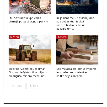
FM: Apstrādes rūpniecība
Jūlijā uzņēmēju noskaņojums
pirmajā pusgadā augusi par 4%
uzlabojies rūpniecībā,
mazumtirdzniecībā un
pakalpojumu…
BIZNESS
BIZNESS
Biedrība “Zemnieku saeima”:
Saeima atbalsta jaunus importa
Eiropas piešķirtais finansējums
ierobežojumus Krievijas un
pieaugušo minerālmēslu un…
Baltkrievijas precēm
ATPAKAĻ
TĀLĀK