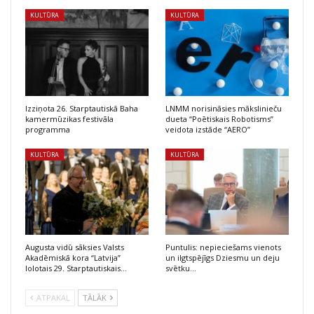
KULTŪRA
KULTŪRA
Izziņota 26. Starptautiskā Baha
LNMM norisināsies mākslinieču
kamermūzikas festivāla
dueta “Poētiskais Robotisms”
programma
veidota izstāde “AERO”
KULTŪRA
KULTŪRA
Augusta vidū sāksies Valsts
Puntulis: nepieciešams vienots
Akadēmiskā kora “Latvija”
un ilgtspējīgs Dziesmu un deju
lolotais 29. Starptautiskais…
svētku…
ATPAKAĻ
TĀLĀK