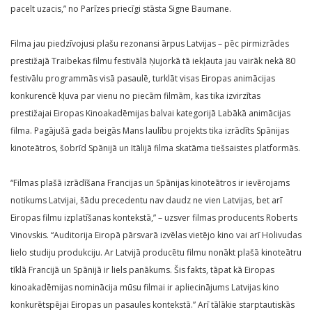
pacelt uzacis,” no Parīzes priecīgi stāsta Signe Baumane.
Filma jau piedzīvojusi plašu rezonansi ārpus Latvijas – pēc pirmizrādes
prestižajā Traibekas filmu festivālā Ņujorkā tā iekļauta jau vairāk nekā 80
festivālu programmās visā pasaulē, turklāt visas Eiropas animācijas
konkurencē kļuva par vienu no piecām filmām, kas tika izvirzītas
prestižajai Eiropas Kinoakadēmijas balvai kategorijā Labākā animācijas
filma. Pagājušā gada beigās Mans laulību projekts tika izrādīts Spānijas
kinoteātros, šobrīd Spānijā un Itālijā filma skatāma tiešsaistes platformās.
“Filmas plašā izrādīšana Francijas un Spānijas kinoteātros ir ievērojams
notikums Latvijai, šādu precedentu nav daudz ne vien Latvijas, bet arī
Eiropas filmu izplatīšanas kontekstā,” – uzsver filmas producents Roberts
Vinovskis. “Auditorija Eiropā pārsvarā izvēlas vietējo kino vai arī Holivudas
lielo studiju produkciju. Ar Latvijā producētu filmu nonākt plašā kinoteātru
tīklā Francijā un Spānijā ir liels panākums. Šis fakts, tāpat kā Eiropas
kinoakadēmijas nominācija mūsu filmai ir apliecinājums Latvijas kino
konkurētspējai Eiropas un pasaules kontekstā.” Arī tālākie starptautiskās