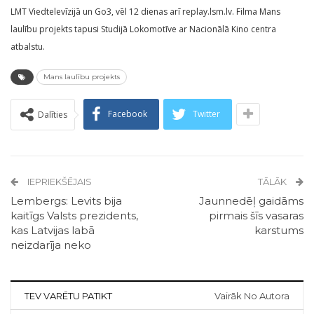
LMT Viedtelevīzijā un Go3, vēl 12 dienas arī replay.lsm.lv. Filma Mans
laulību projekts tapusi Studijā Lokomotīve ar Nacionālā Kino centra
atbalstu.
Mans laulību projekts
Facebook
Twitter
Dalīties
IEPRIEKŠĒJAIS
TĀLĀK
Lembergs: Levits bija
Jaunnedēļ gaidāms
kaitīgs Valsts prezidents,
pirmais šīs vasaras
kas Latvijas labā
karstums
neizdarīja neko
TEV VARĒTU PATIKT
Vairāk No Autora