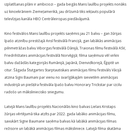
izplatīšanas plāni ir ambiciozi – gada beigās Mans laulību projekts nonāks
uz kinoekrāniem Ziemeļamerikā, jau drīzumā tiks iekļauts populārā
televīzijas kanāla HBO Centrāleiropas piedāvājumā.
Kino festivālos Mans laulību projekts saņēmis jau 21 balvu – gan žūrijas
īpašo atzinību prestižajā Ansī festivālā Francijā, gan labākās animācijas
pilnmetrāžas balvu Viborgas festivālā Dānijā, Traionas filmu festivālā ASV,
Friedrihštates animācijas festivālā Norvēģijā; filma saņēmusi vēl virkni
balvu dažādās kategorijās Rumānijā, Japānā, Dienvidkorejā, Ēģiptē un
citur. Šāgada Štutgartes Starptautiskais animācijas filmu festivāls Vācijā
atzina Signi Baumani par vienu no svarīgākajām sievietēm animācijas
industrijā un piešķīra festivāla īpašo balvu Honorary Trickstar par izcilu
radošo un māksliniecisko sniegumu.
Latvijā Mans laulību projekts Nacionālās kino balvas Lielais Kristaps
žūrijas vērtējumā tika atzīts par 2022. gada labāko animācijas filmu,
savukārt Signe Baumane saņēma balvas kā labākā animācijas filmas
režisore un labākā animācijas filmas māksliniece. Latvijā filma skatāma