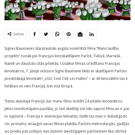
Dalīties
Signes Baumanes starptautiski augstu novērtētā filma “Mans laulību
projekts” nonāk pie Francijas kinoskatītājiem Parīzē, Tulūzā, Marseļā,
Nantē un daudzās citās pilsētās. Uzsākot filmas izrādīšanu Francijas
kinoteātros, 7. jūnijā režisore Signe Baumane tikās ar skatītājiem Parīzes
prestižākajā kinoteātrī „UGC Ciné Cité Les Halles” – ar 40 kinozālēm tas ir
lielākais ne vien Francijā, bet visā Eiropā.
“Esmu skaistajā Francijā, kur manu filmu izrādīs 24 pilsētu kinoteātros.
Jūtos neiedomājami pacilāta, jo šeit skatītāji ļoti labi saprot filmu un ir par
to sajūsmā – Francija ir animācijas lielvalsts, tādēļ tas man ir dubultgods.
Un, protams, ieraugot savas filmas plakātu Parīzes metrostacijās, gadījās
aiz prieka pat uzdejot, kas dažiem steidzīgajiem parīziešiem lika izbrīnā