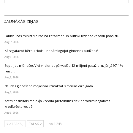
JAUNĀKĀS ZIŅAS
Labklājības ministrija rosina reformēt un būtiski uzlabot vecāku pabalstu
Aug 7, 2026
Kā sagatavot bērnu skolai, nepārslogojot ģimenes budžetu?
Aug 6, 2026
Septiņos mēnešos Vivi vilcienos pārvadāti 12 miljoni pasažieru; jūlijā 97,4 %
reisu…
Aug 6, 2026
Naudas glabāšana mājās var izmaksāt simtiem eiro gadā
Aug 6, 2026
Katrs desmitais mājokļa kredīta pieteikums tiek noraidīts negatīvas
kredītvēstures dēļ
Aug 6, 2026
ATPAKAĻ
TĀLĀK
1 no 1 243