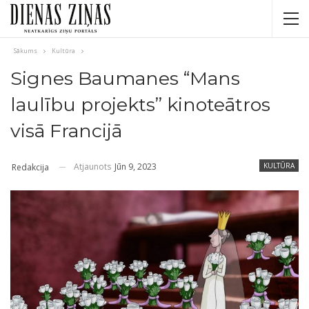
Sākums
Kultūra
Signes Baumanes “Mans
laulību projekts” kinoteātros
visā Francijā
Atjaunots
Jūn 9, 2023
KULTŪRA
Redakcija