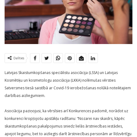
Dalīties
Latvijas Skaistumkopšanas speciālistu asociācija (LSSA) un Latvijas
Kosmētiķu un kosmetologu asociācija (LKKA) nolēmušas vērsties
Satversmes tiesā saistībā ar Covid-19 ierobežošanas nolūkā noteiktajiem
darbības aizliegumiem.
Asociācija paziņojusi, ka vērsīsies arī Konkurences padomē, norādot uz
konkurenci kropļojošu apstākļu radīšanu: “Nozarei nav skaidrs, kāpēc
skaistumkopšanas pakalpojumus sniedz lielās ārstniecības iestādes,
apejot liegumu, bet to aizliegts darīt ārstniecības personām ar līdzvērtīgu