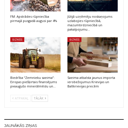
FM: Apstrādes rūpniecība
Jūlijā uzņēmēju noskaņojums
pirmajā pusgadā augusi par 4%
uzlabojies rūpniecībā,
mazumtirdzniecībā un
pakalpojumu…
BIZNESS
BIZNESS
Biedrība “Zemnieku saeima”:
Saeima atbalsta jaunus importa
Eiropas piešķirtais finansējums
ierobežojumus Krievijas un
pieaugušo minerālmēslu un…
Baltkrievijas precēm
ATPAKAĻ
TĀLĀK
JAUNĀKĀS ZIŅAS