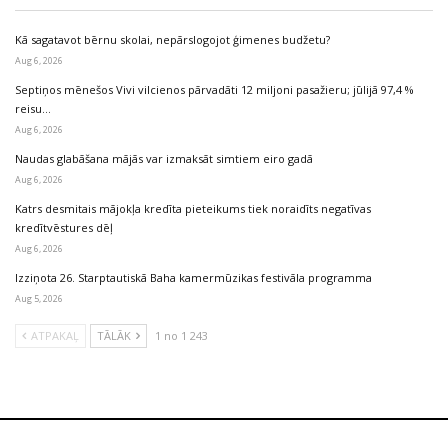
Kā sagatavot bērnu skolai, nepārslogojot ģimenes budžetu?
Aug 6, 2026
Septiņos mēnešos Vivi vilcienos pārvadāti 12 miljoni pasažieru; jūlijā 97,4 %
reisu…
Aug 6, 2026
Naudas glabāšana mājās var izmaksāt simtiem eiro gadā
Aug 6, 2026
Katrs desmitais mājokļa kredīta pieteikums tiek noraidīts negatīvas
kredītvēstures dēļ
Aug 6, 2026
Izziņota 26. Starptautiskā Baha kamermūzikas festivāla programma
Aug 5, 2026
ATPAKAĻ
TĀLĀK
1 no 1 243