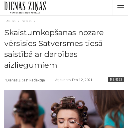
Sākums
Bizness
Skaistumkopšanas nozare
vērsīsies Satversmes tiesā
saistībā ar darbības
aizliegumiem
Atjaunots
Feb 12, 2021
BIZNESS
"Dienas Ziņas" Redakcija