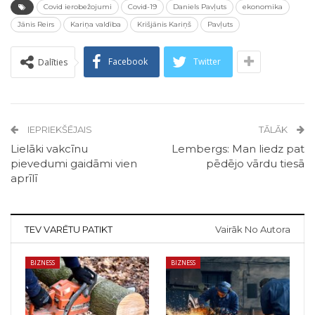
Covid ierobežojumi
Covid-19
Daniels Pavļuts
ekonomika
Jānis Reirs
Kariņa valdība
Krišjānis Kariņš
Pavļuts
Facebook
Twitter
Dalīties
IEPRIEKŠĒJAIS
TĀLĀK
Lielāki vakcīnu
Lembergs: Man liedz pat
pievedumi gaidāmi vien
pēdējo vārdu tiesā
aprīlī
TEV VARĒTU PATIKT
Vairāk No Autora
BIZNESS
BIZNESS