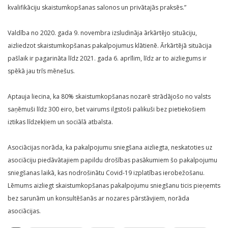
kvalifikāciju skaistumkopšanas salonos un privātajās praksēs.”
Valdība no 2020. gada 9. novembra izsludināja ārkārtējo situāciju,
aizliedzot skaistumkopšanas pakalpojumus klātienē. Ārkārtējā situācija
pašlaik ir pagarināta līdz 2021. gada 6. aprīlim, līdz ar to aizliegums ir
spēkā jau trīs mēnešus.
Aptauja liecina, ka 80% skaistumkopšanas nozarē strādājošo no valsts
saņēmuši līdz 300 eiro, bet vairums ilgstoši palikuši bez pietiekošiem
iztikas līdzekļiem un sociālā atbalsta.
Asociācijas norāda, ka pakalpojumu sniegšana aizliegta, neskatoties uz
asociāciju piedāvātajiem papildu drošības pasākumiem šo pakalpojumu
sniegšanas laikā, kas nodrošinātu Covid-19 izplatības ierobežošanu.
Lēmums aizliegt skaistumkopšanas pakalpojumu sniegšanu ticis pieņemts
bez sarunām un konsultēšanās ar nozares pārstāvjiem, norāda
asociācijas.