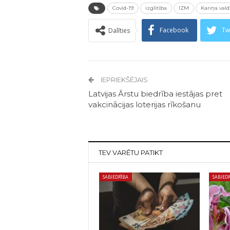
Covid-19
izglītība
IZM
Kariņa vald
Facebook
Tw
Dalīties
IEPRIEKŠĒJAIS
Latvijas Ārstu biedrība iestājas pret
vakcinācijas loterijas rīkošanu
TEV VARĒTU PATIKT
SABIEDRĪBA
SABIED