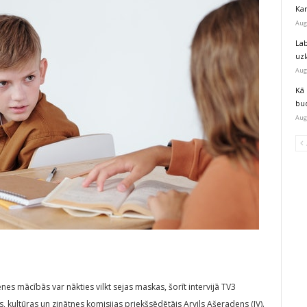
Kar
Aug
Lab
uz
Aug
Kā 
bu
Aug
enes mācībās var nākties vilkt sejas maskas, šorīt intervijā TV3
, kultūras un zinātnes komisijas priekšsēdētājs Arvils Ašeradens (JV).