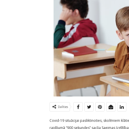
Dalīties
Covid-19 situācijai pasliktinoties, skolēniem klāti
raidījumā “900 sekundes” sacīja Saeimas Izglītības