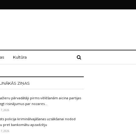
as
Kultūra
UNĀKĀS ZIŅAS
ažieru pārvadātāji pirms vēlēšanām aicina partijas
egt risinājumus par nozares…
 7, 2026
sts policija kriminālvajāšanas uzsākšanai nodod
etu pret bankomātu apzadzēju
 7, 2026