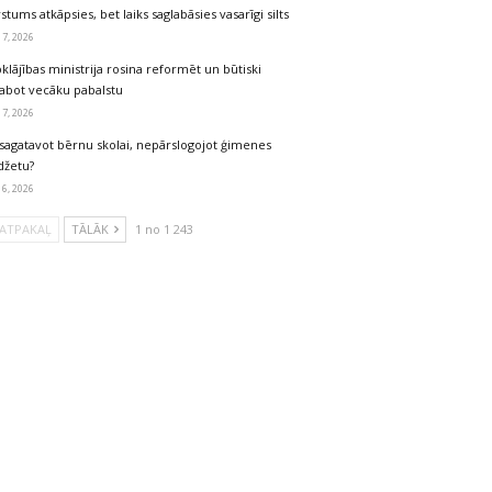
stums atkāpsies, bet laiks saglabāsies vasarīgi silts
 7, 2026
klājības ministrija rosina reformēt un būtiski
labot vecāku pabalstu
 7, 2026
sagatavot bērnu skolai, nepārslogojot ģimenes
džetu?
 6, 2026
ATPAKAĻ
TĀLĀK
1 no 1 243