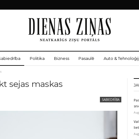
Sabiedrība
Politika
Bizness
Pasaulē
Auto & Tehnoloģij
as
lkt sejas maskas
JA
SABIEDRĪBA
Pas
sni
Aug
Val
li
Aug