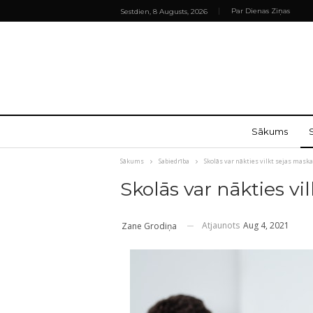
Par Dienas Ziņas
Sestdien, 8 Augusts, 2026
Sākums
Sākums
Sabiedrība
Skolās var nākties vilkt sejas mask
Skolās var nākties vi
Atjaunots
Aug 4, 2021
Zane Grodiņa