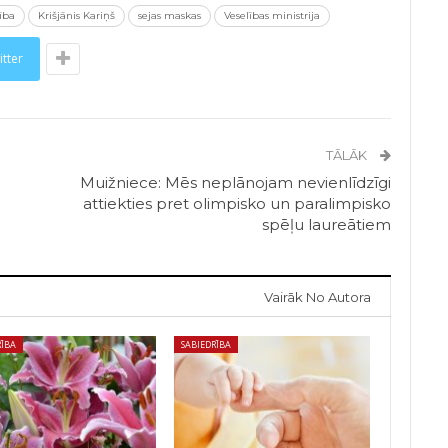
ība
Krišjānis Kariņš
sejas maskas
Veselības ministrija
itter
TĀLĀK
Muižniece: Mēs neplānojam nevienlīdzīgi
attiekties pret olimpisko un paralimpisko
spēļu laureātiem
Vairāk No Autora
RĪBA
SABIEDRĪBA