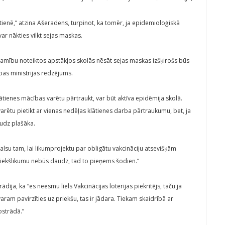
ienē,” atzina Ašeradens, turpinot, ka tomēr, ja epidemioloģiskā
 var nākties vilkt sejas maskas.
ešamību noteiktos apstākļos skolās nēsāt sejas maskas izšķirošs būs
bas ministrijas redzējums.
lātienes mācības varētu pārtraukt, var būt aktīva epidēmija skolā.
arētu pietikt ar vienas nedēļas klātienes darba pārtraukumu, bet, ja
udz plašāka.
balsu tam, lai likumprojektu par obligātu vakcināciju atsevišķām
priekšlikumu nebūs daudz, tad to pieņems šodien.”
ādīja, ka “es neesmu liels Vakcinācijas loterijas piekritējs, taču ja
aram pavirzīties uz priekšu, tas ir jādara. Tiekam skaidrībā ar
ostrādā.”