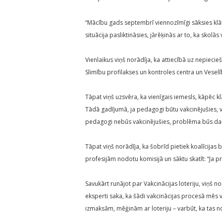
“Mācību gads septembrī viennozīmīgi sāksies klāt
situācija pasliktināsies, jārēķinās ar to, ka skolās
Vienlaikus viņš norādīja, ka attiecībā uz nepieci
Slimību profilakses un kontroles centra un Veselī
Tāpat viņš uzsvēra, ka vienīgais iemesls, kāpēc k
Tādā gadījumā, ja pedagogi būtu vakcinējušies, v
pedagogi nebūs vakcinējušies, problēma būs da
Tāpat viņš norādīja, ka šobrīd pietiek koalīcijas 
profesijām nodotu komisijā un sāktu skatīt: “Ja 
Savukārt runājot par Vakcinācijas loteriju, viņš nor
eksperti saka, ka šādi vakcinācijas procesā mēs v
izmaksām, mēģinām ar loteriju – varbūt, ka tas n