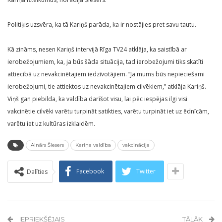
Politiķis uzsvēra, ka tā Kariņš parāda, ka ir nostājies pret savu tautu.
Kā zināms, nesen Kariņš intervijā Rīga TV24 atklāja, ka saistībā ar
ierobežojumiem, ka, ja būs šāda situācija, tad ierobežojumi tiks skatīti
attiecībā uz nevakcinētajiem iedzīvotājiem. “Ja mums būs nepieciešami
ierobežojumi, tie attiektos uz nevakcinētajiem cilvēkiem,” atklāja Kariņš.
Viņš gan piebilda, ka valdība darīšot visu, lai pēc iespējas ilgi visi
vakcinētie cilvēki varētu turpināt satikties, varētu turpināt iet uz ēdnīcām,
varētu iet uz kultūras izklaidēm.
Ainārs Šlesers
Kariņa valdība
vakcinācija
Facebook
Twitter
Dalīties
IEPRIEKŠĒJAIS
TĀLĀK