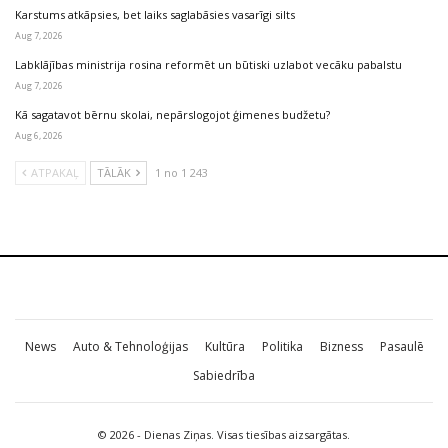
Karstums atkāpsies, bet laiks saglabāsies vasarīgi silts
Aug 7, 2026
Labklājības ministrija rosina reformēt un būtiski uzlabot vecāku pabalstu
Aug 7, 2026
Kā sagatavot bērnu skolai, nepārslogojot ģimenes budžetu?
Aug 6, 2026
ATPAKAĻ
TĀLĀK
1 no 1 243
News
Auto & Tehnoloģijas
Kultūra
Politika
Bizness
Pasaulē
Sabiedrība
© 2026 - Dienas Ziņas. Visas tiesības aizsargātas.