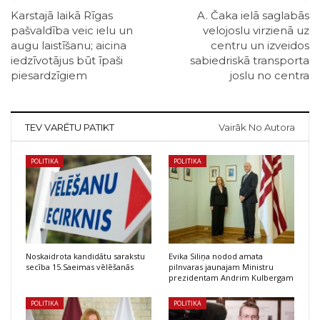
Karstajā laikā Rīgas
A. Čaka ielā saglabās
pašvaldība veic ielu un
velojoslu virzienā uz
augu laistīšanu; aicina
centru un izveidos
iedzīvotājus būt īpaši
sabiedriskā transporta
piesardzīgiem
joslu no centra
TEV VARĒTU PATIKT
Vairāk No Autora
POLITIKA
POLITIKA
Noskaidrota kandidātu sarakstu
Evika Siliņa nodod amata
secība 15.Saeimas vēlēšanās
pilnvaras jaunajam Ministru
prezidentam Andrim Kulbergam
POLITIKA
POLITIKA