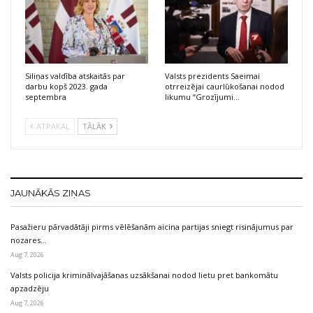
Siliņas valdība atskaitās par
Valsts prezidents Saeimai
darbu kopš 2023. gada
otrreizējai caurlūkošanai nodod
septembra
likumu “Grozījumi…
ATPAKAĻ
TĀLĀK
JAUNĀKĀS ZIŅAS
Pasažieru pārvadātāji pirms vēlēšanām aicina partijas sniegt risinājumus par
nozares…
Aug 7, 2026
Valsts policija kriminālvajāšanas uzsākšanai nodod lietu pret bankomātu
apzadzēju
Aug 7, 2026