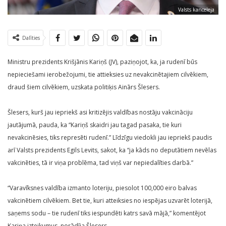
Valsts kanceleja
Dalīties
Ministru prezidents Krišjānis Kariņš (JV), paziņojot, ka, ja rudenī būs
nepieciešami ierobežojumi, tie attieksies uz nevakcinētajiem cilvēkiem,
draud šiem cilvēkiem, uzskata politiķis Ainārs Šlesers.
Šlesers, kurš jau iepriekš asi kritizējis valdības nostāju vakcināciju
jautājumā, pauda, ka “Kariņš skaidri jau tagad pasaka, tie kuri
nevakcinēsies, tiks represēti rudenī.” Līdzīgu viedokli jau iepriekš paudis
arī Valsts prezidents Egils Levits, sakot, ka “ja kāds no deputātiem nevēlas
vakcinēties, tā ir viņa problēma, tad viņš var nepiedalīties darbā.”
“Varavīksnes valdība izmanto loteriju, piesolot 100,000 eiro balvas
vakcinētiem cilvēkiem. Bet tie, kuri atteiksies no iespējas uzvarēt loterijā,
saņems sodu – tie rudenī tiks iespundēti katrs savā mājā,” komentējot
Kariņa izteikumus, norādīja Šlesers.