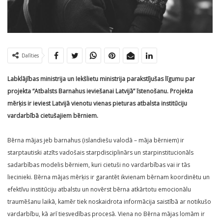
Dalīties
Labklājības ministrija un Iekšlietu ministrija parakstījušas līgumu par
projekta “Atbalsts Barnahus ieviešanai Latvijā” īstenošanu. Projekta
mērķis ir ieviest Latvijā vienotu vienas pieturas atbalsta institūciju
vardarbībā cietušajiem bērniem.
Bērna mājas jeb barnahus (islandiešu valodā – māja bērniem) ir
starptautiski atzīts vadošais starpdisciplinārs un starpinstitucionāls
sadarbības modelis bērniem, kuri cietuši no vardarbības vai ir tās
liecinieki. Bērna mājas mērķis ir garantēt ikvienam bērnam koordinētu un
efektīvu institūciju atbalstu un novērst bērna atkārtotu emocionālu
traumēšanu laikā, kamēr tiek noskaidrota informācija saistībā ar notikušo
vardarbību, kā arī tiesvedības procesā. Viena no Bērna mājas lomām ir