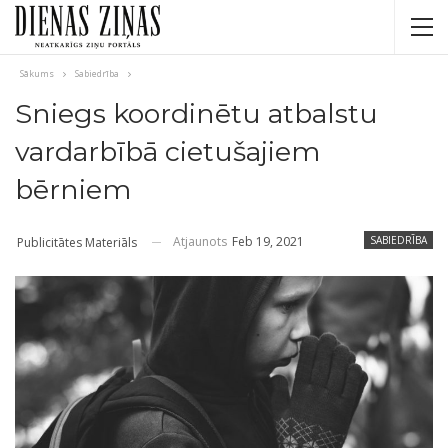
Sākums
Sabiedrība
Sniegs koordinētu atbalstu
vardarbībā cietušajiem
bērniem
Atjaunots
Feb 19, 2021
SABIEDRĪBA
Publicitātes Materiāls