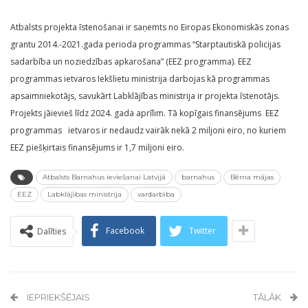
Atbalsts projekta īstenošanai ir saņemts no Eiropas Ekonomiskās zonas
grantu 2014.-2021.gada perioda programmas “Starptautiskā policijas
sadarbība un noziedzības apkarošana” (EEZ programma). EEZ
programmas ietvaros Iekšlietu ministrija darbojas kā programmas
apsaimniekotājs, savukārt Labklājības ministrija ir projekta īstenotājs.
Projekts jāievieš līdz 2024. gada aprīlim. Tā kopīgais finansējums EEZ
programmas ietvaros ir nedaudz vairāk nekā 2 miljoni eiro, no kuriem
EEZ piešķirtais finansējums ir 1,7 miljoni eiro.
Atbalsts Barnahus ieviešanai Latvijā
barnahus
Bērna mājas
EEZ
Labklājības ministrija
vardarbība
Facebook
Twitter
Dalīties
IEPRIEKŠĒJAIS
TĀLĀK