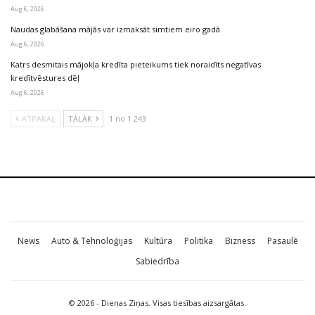
Aug 6, 2026
Naudas glabāšana mājās var izmaksāt simtiem eiro gadā
Aug 6, 2026
Katrs desmitais mājokļa kredīta pieteikums tiek noraidīts negatīvas
kredītvēstures dēļ
Aug 6, 2026
ATPAKAĻ
TĀLĀK
1 no 1 243
News
Auto & Tehnoloģijas
Kultūra
Politika
Bizness
Pasaulē
Sabiedrība
© 2026 - Dienas Ziņas. Visas tiesības aizsargātas.