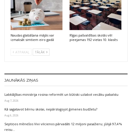
Naudas glabāšana mājās var
Rīgas pašvaldības skolās vēl
izmaksāt simtiem eiro gadā
pieejamas 192 vietas 10. klasēs
ATPAKAĻ
TĀLĀK
JAUNĀKĀS ZIŅAS
Labklājības ministrija rosina reformēt un būtiski uzlabot vecāku pabalstu
Aug 7, 2026
Kā sagatavot bērnu skolai, nepārslogojot ģimenes budžetu?
Aug 6, 2026
Septiņos mēnešos Vivi vilcienos pārvadāti 12 miljoni pasažieru; jūlijā 97,4 %
reisu…