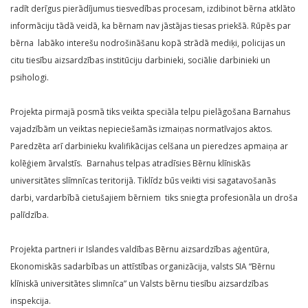
radīt derīgus pierādījumus tiesvedības procesam, izdibinot bērna atklāto
informāciju tādā veidā, ka bērnam nav jāstājas tiesas priekšā. Rūpēs par
bērna labāko interešu nodrošināšanu kopā strādā mediķi, policijas un
citu tiesību aizsardzības institūciju darbinieki, sociālie darbinieki un
psihologi.
Projekta pirmajā posmā tiks veikta speciāla telpu pielāgošana Barnahus
vajadzībām un veiktas nepieciešamās izmaiņas normatīvajos aktos.
Paredzēta arī darbinieku kvalifikācijas celšana un pieredzes apmaiņa ar
kolēģiem ārvalstīs. Barnahus telpas atradīsies Bērnu klīniskās
universitātes slīmnīcas teritorijā. Tiklīdz būs veikti visi sagatavošanās
darbi, vardarbībā cietušajiem bērniem tiks sniegta profesionāla un droša
palīdzība.
Projekta partneri ir Islandes valdības Bērnu aizsardzības aģentūra,
Ekonomiskās sadarbības un attīstības organizācija, valsts SIA “Bērnu
klīniskā universitātes slimnīca” un Valsts bērnu tiesību aizsardzības
inspekcija.