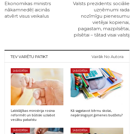
Ekonomikas ministrs
Valsts prezidents: sociālie
nākamnedēļ aicinās
uzņēmumi rada
atvērt visus veikalus
nozīmīgu pienesumu
vietējai kopienai,
pagastam, mazpilsētai,
pilsētai – tātad visai valstij
TEV VARĒTU PATIKT
Vairāk No Autora
SABIEDRĪBA
SABIEDRĪBA
Labklājības ministrija rosina
Kā sagatavot bērnu skolai,
reformēt un būtiski uzlabot
nepārslogojot ģimenes budžetu?
vecāku pabalstu
SABIEDRĪBA
SABIEDRĪBA