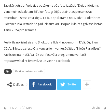
Savukārt otrs brīvpieejas pasākums būs foto izstāde “Dejas lidojums –
Vanemuines baletam 85”, kur fotogrāfijās atainotas personiskas
attiecības – stāsti caur deju. Tā būs apskatāma no 4. līdz 13. oktobrim
Rīdzenes ielā. Izstāde šogad iekļauta arī Eiropas kultūras galvaspilsētas
Tartu 2024 programmā.
Festivāls norisināsies no 3. oktobra līdz 4. novembrim Rīgā, Ogrē un
Cēsīs. Biļetes uz festivāla koncertiem var iegādāties “Biļešu Paradīzes”
kasēs un internetā. Vairāk par festivāla programmu var lasīt
http://www.ballet-festival.lv/ un vietnē Facebook.
Baltijas baleta festivāls
Facebook
Twitter
Dalīties
IEPRIEKŠĒJAIS
TĀLĀK