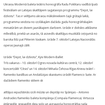
Ukraiņu Modernā baleta teātris horeogrāfa Radu Poklitaru vadībā īpaši
festivālam un Latvijas skatītājiem sagatavojis programmu “Dejot, lai
dzīvotu”. Tas ir veltījums ukraiņu māksliniekiem šajā grūtajā laikā,
programma veidota no izcilākajām dažādu gadu horeogrāfiskajām
miniatūrām un diviem jaunākajiem darbiem. Izrāde ir dvēsles atklāsme
mīlestībā, priekā un asarās, tā aizvedīs skatītājus muzikālā ceļojumā no
baroka līdz pat Pēterim Vaskam. Izrāde 7. oktobrī Latvijas Nacionālās
operas Jaunajā zālē.
Izrāde “Dejot, lai dzīvotu”, Kyiv Modern-Ballet
Trīs vakarus – 10. oktobrī Ogres novada kultūras centrā, 12. oktobrī
koncertzālē “Cēsis” un 14. oktobrī Mihaila Čehova Rīgas Krievu teātrī –
flamenko kaislības un Andalūzijas skaistums izrādē Flamenco Suite. Ar
dažādiem flamenko stiliem sk
atītājus iepazīstinās izcili mūziķi un dejotāji no Spānijas – Antonio
Andrades flamenko baleta kompānija (Compaía Flamenca). Virtuoza
ģitārspēle, iespaidīgi deju solo un aizraujoša horeogrāfija rada