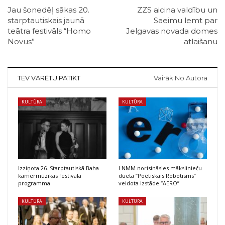
Jau šonedēļ sākas 20.
ZZS aicina valdību un
starptautiskais jaunā
Saeimu lemt par
teātra festivāls “Homo
Jelgavas novada domes
Novus”
atlaišanu
TEV VARĒTU PATIKT
Vairāk No Autora
KULTŪRA
KULTŪRA
Izziņota 26. Starptautiskā Baha
LNMM norisināsies mākslinieču
kamermūzikas festivāla
dueta “Poētiskais Robotisms”
programma
veidota izstāde “AERO”
KULTŪRA
KULTŪRA