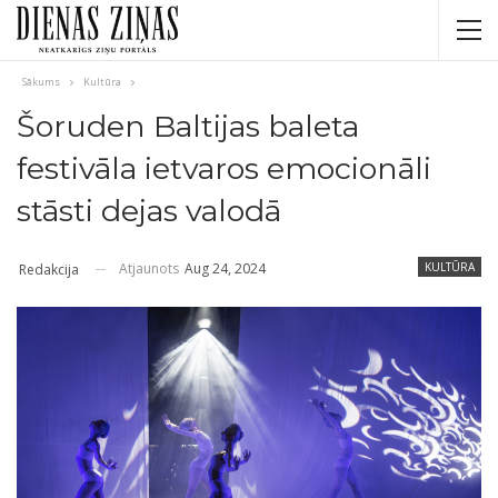
Sākums
Kultūra
Šoruden Baltijas baleta
festivāla ietvaros emocionāli
stāsti dejas valodā
Atjaunots
Aug 24, 2024
KULTŪRA
Redakcija