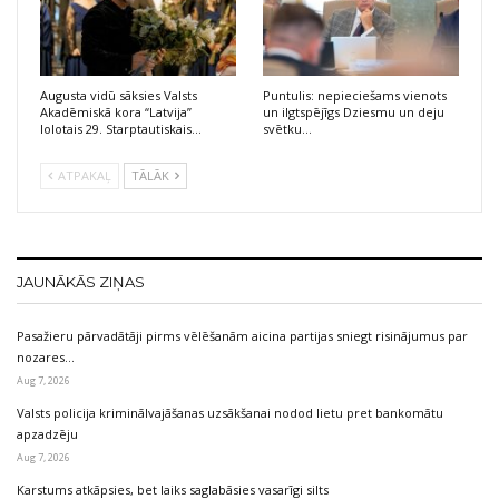
Augusta vidū sāksies Valsts
Puntulis: nepieciešams vienots
Akadēmiskā kora “Latvija”
un ilgtspējīgs Dziesmu un deju
lolotais 29. Starptautiskais…
svētku…
ATPAKAĻ
TĀLĀK
JAUNĀKĀS ZIŅAS
Pasažieru pārvadātāji pirms vēlēšanām aicina partijas sniegt risinājumus par
nozares…
Aug 7, 2026
Valsts policija kriminālvajāšanas uzsākšanai nodod lietu pret bankomātu
apzadzēju
Aug 7, 2026
Karstums atkāpsies, bet laiks saglabāsies vasarīgi silts