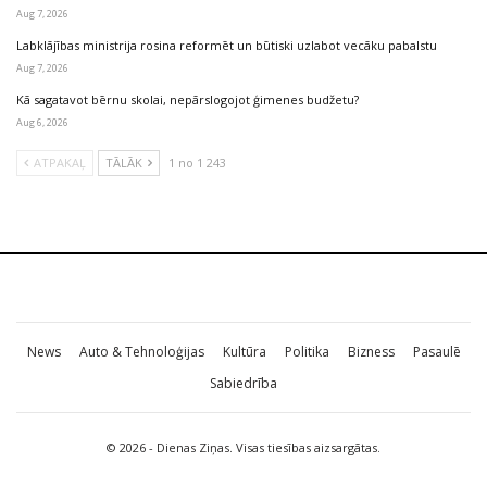
Aug 7, 2026
Labklājības ministrija rosina reformēt un būtiski uzlabot vecāku pabalstu
Aug 7, 2026
Kā sagatavot bērnu skolai, nepārslogojot ģimenes budžetu?
Aug 6, 2026
ATPAKAĻ
TĀLĀK
1 no 1 243
News
Auto & Tehnoloģijas
Kultūra
Politika
Bizness
Pasaulē
Sabiedrība
© 2026 - Dienas Ziņas. Visas tiesības aizsargātas.