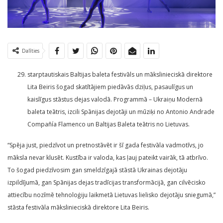
Dalīties
starptautiskais Baltijas baleta festivāls un mākslinieciskā direktore
Lita Beiris šogad skatītājiem piedāvās dziļus, pasaulīgus un
kaislīgus stāstus dejas valodā. Programmā – Ukraiņu Modernā
baleta teātris, izcili Spānijas dejotāji un mūziķi no Antonio Andrade
Compañía Flamenco un Baltijas Baleta teātris no Lietuvas.
“Spēja just, piedzīvot un pretnostāvēt ir šī gada festivāla vadmotīvs, jo
māksla nevar klusēt. Kustība ir valoda, kas ļauj pateikt vairāk, tā atbrīvo.
To šogad piedzīvosim gan smeldzīgajā stāstā Ukrainas dejotāju
izpildījumā, gan Spānijas dejas tradīcijas transformācijā, gan cilvēcisko
attiecību nozīmē tehnoloģiju laikmetā Lietuvas lielisko dejotāju sniegumā,”
stāsta festivāla mākslinieciskā direktore Lita Beiris.