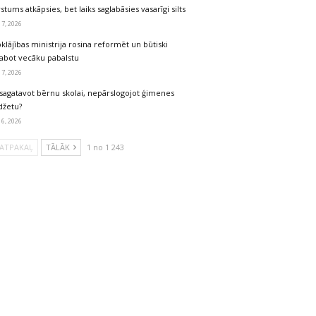
stums atkāpsies, bet laiks saglabāsies vasarīgi silts
 7, 2026
klājības ministrija rosina reformēt un būtiski
labot vecāku pabalstu
 7, 2026
sagatavot bērnu skolai, nepārslogojot ģimenes
džetu?
 6, 2026
ATPAKAĻ
TĀLĀK
1 no 1 243