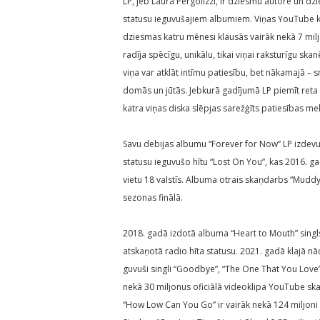
LP, jeb Laura Pergolizzi, ir dziesmu autore un d
statusu ieguvušajiem albumiem. Viņas YouTube ka
dziesmas katru mēnesi klausās vairāk nekā 7 miljo
radīja spēcīgu, unikālu, tikai viņai raksturīgu ska
viņa var atklāt intīmu patiesību, bet nākamajā – 
domās un jūtās. Jebkurā gadījumā LP piemīt reta ī
katra viņas diska slēpjas sarežģīts patiesības m
Savu debijas albumu “Forever for Now” LP izdevusi
statusu ieguvušo hītu “Lost On You”, kas 2016. g
vietu 18 valstīs. Albuma otrais skaņdarbs “Muddy 
sezonas finālā.
2018. gadā izdotā albuma “Heart to Mouth” singls 
atskaņotā radio hīta statusu. 2021. gadā klajā n
guvuši singli “Goodbye”, “The One That You Lov
nekā 30 miljonus oficiālā videoklipa YouTube sk
“How Low Can You Go” ir vairāk nekā 124 miljoni 