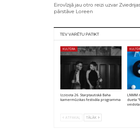
Eirovīzijā jau otro reizi uzvar Zviedrija
pārstāve Loreen
TEV VARĒTU PATIKT
KULTŪRA
KULTŪ
Izziņota 26. Starptautiskā Baha
LNMM no
kamermūzikas festivāla programma
dueta “
veidota
ATPAKAĻ
TĀLĀK