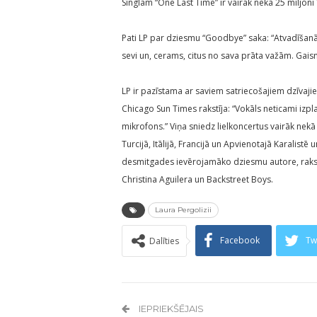
Singlam “One Last Time” ir vairāk nekā 25 miljoni
Pati LP par dziesmu “Goodbye” saka: “Atvadīšanās 
sevi un, cerams, citus no sava prāta važām. Gaisma 
LP ir pazīstama ar saviem satriecošajiem dzīvaj
Chicago Sun Times rakstīja: “Vokāls neticami izpla
mikrofons.” Viņa sniedz lielkoncertus vairāk nekā 
Turcijā, Itālijā, Francijā un Apvienotajā Karalistē 
desmitgades ievērojamāko dziesmu autore, raksto
Christina Aguilera un Backstreet Boys.
Laura Pergolizii
Facebook
Tw
Dalīties
IEPRIEKŠĒJAIS