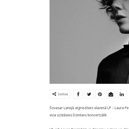
Dalīties
Šovasar Latvijā atgriezīsies slavenā LP – Laura P
viņa uzstāsies Dzintaru koncertzālē.