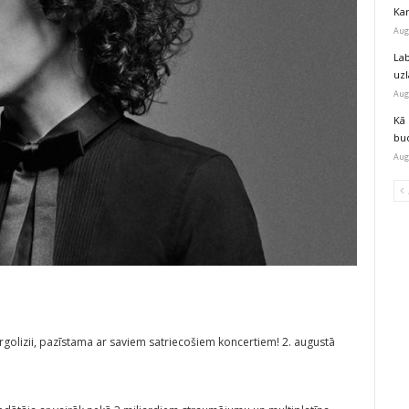
Kar
Aug
Lab
uz
Aug
Kā 
bu
Aug
ergolizii, pazīstama ar saviem satriecošiem koncertiem! 2. augustā