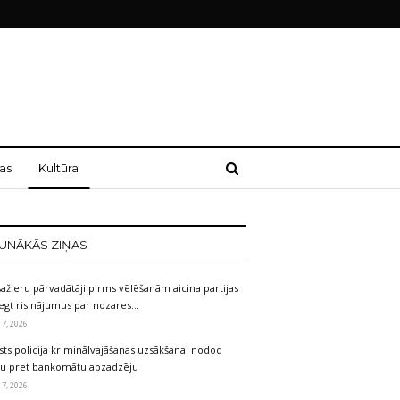
as
Kultūra
UNĀKĀS ZIŅAS
ažieru pārvadātāji pirms vēlēšanām aicina partijas
egt risinājumus par nozares…
 7, 2026
sts policija kriminālvajāšanas uzsākšanai nodod
etu pret bankomātu apzadzēju
 7, 2026