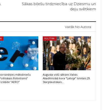
s
Sākas biļešu tirdzniecība uz Dziesmu un
deju svētkiem
Vairāk No Autora
RA
KULTŪRA
risināsies mākslinieču
Augusta vidū sāksies Valsts
Poētiskais Robotisms”
Akadēmiskā kora “Latvija” lolotais 29.
 izstāde “AERO”
Starptautiskais…