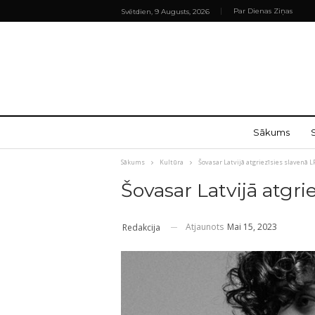
Par Dienas Ziņas
Svētdien, 9 Augusts, 2026
Sākums
Sākums
Kultūra
Šovasar Latvijā atgriezīsies slavenā L
Šovasar Latvijā atgri
Atjaunots
Mai 15, 2023
Redakcija