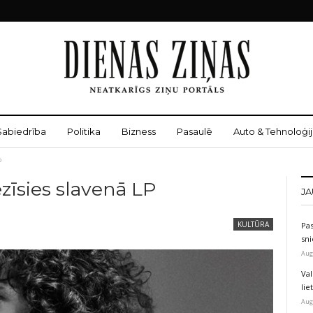
Sabiedrība
Politika
Bizness
Pasaulē
Auto & Tehnoloģij
P
ezīsies slavenā LP
JA
KULTŪRA
Pas
sni
Aug
Val
li
Aug