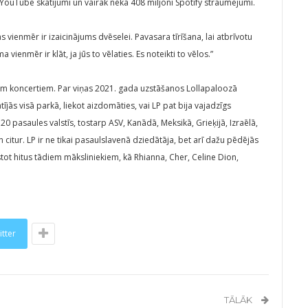
 YouTube skatījumi un vairāk nekā 408 miljoni Spotify straumējumi.
vienmēr ir izaicinājums dvēselei. Pavasara tīrīšana, lai atbrīvotu
vienmēr ir klāt, ja jūs to vēlaties. Es noteikti to vēlos.”
iem koncertiem. Par viņas 2021. gada uzstāšanos Lollapaloozā
tījās visā parkā, liekot aizdomāties, vai LP pat bija vajadzīgs
20 pasaules valstīs, tostarp ASV, Kanādā, Meksikā, Grieķijā, Izraēlā,
un citur. LP ir ne tikai pasaulslavenā dziedātāja, bet arī dažu pēdējās
t hitus tādiem māksliniekiem, kā Rhianna, Cher, Celine Dion,
itter
TĀLĀK