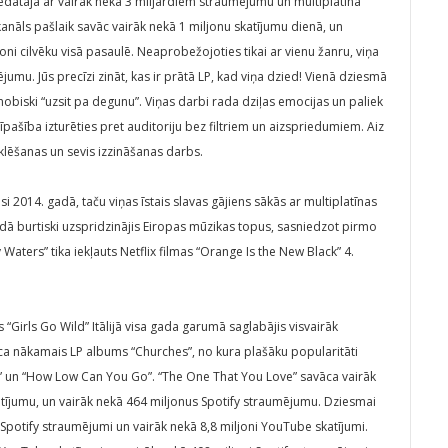
ziedātāja ar vairāk nekā 3 miljardiem straumējumu un multiplatīna
nāls pašlaik savāc vairāk nekā 1 miljonu skatījumu dienā, un
ni cilvēku visā pasaulē. Neaprobežojoties tikai ar vienu žanru, viņa
nējumu. Jūs precīzi zināt, kas ir prātā LP, kad viņa dzied! Vienā dziesmā
snobiski “uzsit pa degunu”. Viņas darbi rada dziļas emocijas un paliek
pašība izturēties pret auditoriju bez filtriem un aizspriedumiem. Aiz
eklēšanas un sevis izzināšanas darbs.
 2014. gadā, taču viņas īstais slavas gājiens sākās ar multiplatīnas
adā burtiski uzspridzinājis Eiropas mūzikas topus, sasniedzot pirmo
Waters” tika iekļauts Netflix filmas “Orange Is the New Black” 4.
“Girls Go Wild” Itālijā visa gada garumā saglabājis visvairāk
āca nākamais LP albums “Churches”, no kura plašāku popularitāti
e” un “How Low Can You Go”. “The One That You Love” savāca vairāk
atījumu, un vairāk nekā 464 miljonus Spotify straumējumu. Dziesmai
Spotify straumējumi un vairāk nekā 8,8 miljoni YouTube skatījumi.