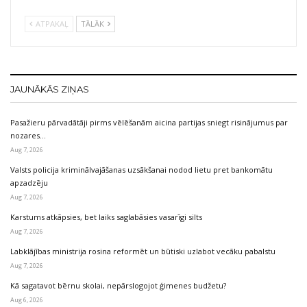
ATPAKAĻ
TĀLĀK
JAUNĀKĀS ZIŅAS
Pasažieru pārvadātāji pirms vēlēšanām aicina partijas sniegt risinājumus par
nozares…
Aug 7, 2026
Valsts policija kriminālvajāšanas uzsākšanai nodod lietu pret bankomātu
apzadzēju
Aug 7, 2026
Karstums atkāpsies, bet laiks saglabāsies vasarīgi silts
Aug 7, 2026
Labklājības ministrija rosina reformēt un būtiski uzlabot vecāku pabalstu
Aug 7, 2026
Kā sagatavot bērnu skolai, nepārslogojot ģimenes budžetu?
Aug 6, 2026