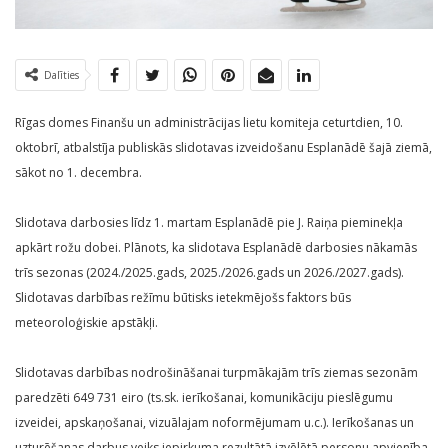
Dalīties
Rīgas domes Finanšu un administrācijas lietu komiteja ceturtdien, 10.
oktobrī, atbalstīja publiskās slidotavas izveidošanu Esplanādē šajā ziemā,
sākot no 1. decembra.
Slidotava darbosies līdz 1. martam Esplanādē pie J. Raiņa pieminekļa
apkārt rožu dobei. Plānots, ka slidotava Esplanādē darbosies nākamās
trīs sezonas (2024./2025.gads, 2025./2026.gads un 2026./2027.gads).
Slidotavas darbības režīmu būtisks ietekmējošs faktors būs
meteoroloģiskie apstākļi.
Slidotavas darbības nodrošināšanai turpmākajām trīs ziemas sezonām
paredzēti 649 731 eiro (ts.sk. ierīkošanai, komunikāciju pieslēgumu
izveidei, apskaņošanai, vizuālajam noformējumam u.c.). Ierīkošanas un
uzturēšanas darbus veiks iepirkuma rezultātā izvēlētā personu apvienība