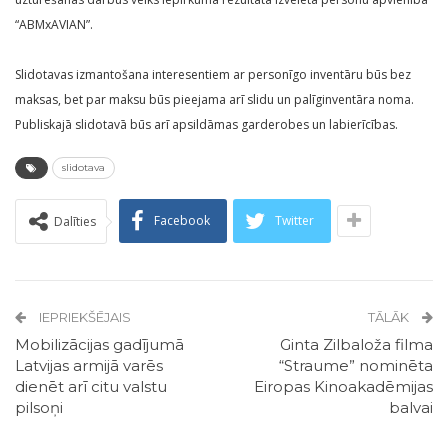
“ABMxAVIAN”.
Slidotavas izmantošana interesentiem ar personīgo inventāru būs bez
maksas, bet par maksu būs pieejama arī slidu un palīginventāra noma.
Publiskajā slidotavā būs arī apsildāmas garderobes un labierīcības.
slidotava
Facebook
Twitter
Dalīties
IEPRIEKŠĒJAIS
TĀLĀK
Mobilizācijas gadījumā
Ginta Zilbaloža filma
Latvijas armijā varēs
“Straume” nominēta
dienēt arī citu valstu
Eiropas Kinoakadēmijas
pilsoņi
balvai