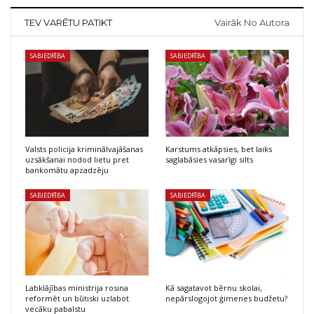
TEV VARĒTU PATIKT
Vairāk No Autora
SABIEDRĪBA
SABIEDRĪBA
Valsts policija kriminālvajāšanas
Karstums atkāpsies, bet laiks
uzsākšanai nodod lietu pret
saglabāsies vasarīgi silts
bankomātu apzadzēju
SABIEDRĪBA
SABIEDRĪBA
Labklājības ministrija rosina
Kā sagatavot bērnu skolai,
reformēt un būtiski uzlabot
nepārslogojot ģimenes budžetu?
vecāku pabalstu