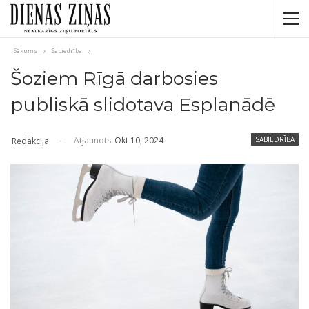
Sākums
Sabiedrība
Šoziem Rīgā darbosies
publiskā slidotava Esplanādē
Atjaunots
Okt 10, 2024
SABIEDRĪBA
Redakcija