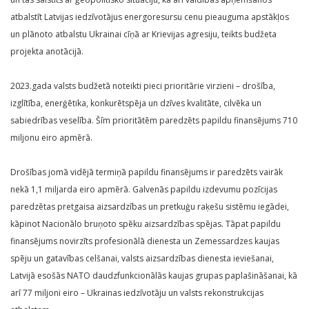
atbalstīt Latvijas iedzīvotājus energoresursu cenu pieauguma apstākļos
un plānoto atbalstu Ukrainai cīņā ar Krievijas agresiju, teikts budžeta
projekta anotācijā.
2023.gada valsts budžetā noteikti pieci prioritārie virzieni – drošība,
izglītība, enerģētika, konkurētspēja un dzīves kvalitāte, cilvēka un
sabiedrības veselība. Šīm prioritātēm paredzēts papildu finansējums 710
miljonu eiro apmērā.
Drošības jomā vidējā termiņā papildu finansējums ir paredzēts vairāk
nekā 1,1 miljarda eiro apmērā. Galvenās papildu izdevumu pozīcijas
paredzētas pretgaisa aizsardzības un pretkuģu raķešu sistēmu iegādei,
kāpinot Nacionālo bruņoto spēku aizsardzības spējas. Tāpat papildu
finansējums novirzīts profesionālā dienesta un Zemessardzes kaujas
spēju un gatavības celšanai, valsts aizsardzības dienesta ieviešanai,
Latvijā esošās NATO daudzfunkcionālās kaujas grupas paplašināšanai, kā
arī 77 miljoni eiro – Ukrainas iedzīvotāju un valsts rekonstrukcijas