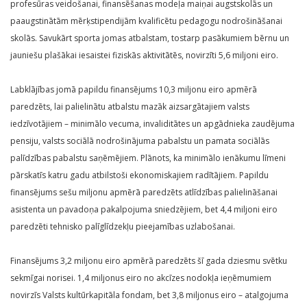
profesūras veidošanai, finansēšanas modeļa maiņai augstskolās un
paaugstinātām mērķstipendijām kvalificētu pedagogu nodrošināšanai
skolās. Savukārt sporta jomas atbalstam, tostarp pasākumiem bērnu un
jauniešu plašākai iesaistei fiziskās aktivitātēs, novirzīti 5,6 miljoni eiro.
Labklājības jomā papildu finansējums 10,3 miljonu eiro apmērā
paredzēts, lai palielinātu atbalstu mazāk aizsargātajiem valsts
iedzīvotājiem – minimālo vecuma, invaliditātes un apgādnieka zaudējuma
pensiju, valsts sociālā nodrošinājuma pabalstu un pamata sociālās
palīdzības pabalstu saņēmējiem. Plānots, ka minimālo ienākumu līmeni
pārskatīs katru gadu atbilstoši ekonomiskajiem radītājiem. Papildu
finansējums sešu miljonu apmērā paredzēts atlīdzības palielināšanai
asistenta un pavadoņa pakalpojuma sniedzējiem, bet 4,4 miljoni eiro
paredzēti tehnisko palīglīdzekļu pieejamības uzlabošanai.
Finansējums 3,2 miljonu eiro apmērā paredzēts šī gada dziesmu svētku
sekmīgai norisei. 1,4 miljonus eiro no akcīzes nodokļa ieņēmumiem
novirzīs Valsts kultūrkapitāla fondam, bet 3,8 miljonus eiro – atalgojuma