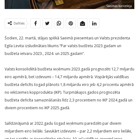
Saeimas kanceleja
Dalīties
Šodien, 22. martā, stājas spēkā Saeimā pieņemtais un Valsts prezidenta
Egila Levita izsludinātais likums “Par valsts budžetu 2023.gadam un
budžeta ietvaru 2023., 2024. un 2025.gadam”.
Valsts konsolidētā budžeta ieņēmumi 2023.gadā prognozēti 12,7 miljardu
eiro apmērā, bet izdevumi – 14,7 miljardu apmērā. Vispārējās valdības
budžeta deficīts šogad plānots 1,8 miljardu eiro jeb 4,2 procentu apmērā
no iekšzemes kopprodukta (IKP). Turpmākajos gados prognozēta
budžeta deficīta samazināšanās līdz 2,3 procentiem no IKP 2024.gadā un
diviem procentiem no IKP 2025.gadā.
Salīdzinājumā ar 2022.gadu šogad ieņēmumi paredzēti par diviem
miljardiem eiro lielāki. Savukārt izdevumi – par 2,2 miljardiem eiro lielāki,
un tas saistīts ar ģeopolitisko situāciju, kā arī valdības apņemšanos