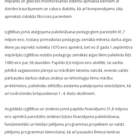
implantu un glikozes monitorēšanas sistēmu apmaksā bērniem ar
dzirdes traucējumiem un cukura diabētu, kā arī kompensējamo zāļu
apmaksā cistiskās fibrozes pacientiem.
Izglītības jomā atalgojuma palielināšanai pedagogiem paredzēti 61,7
miljoni eiro, tostarp pirmsskolas pedagogu zemākā mēneša darba algas
likme jau iepriekš noteikta 1070 eiro apmērā, bet no šī gada 1.septembra
vispārējās izglītības iestāžu pedagogu zemākās algas likmi palielinās līdz
1080 eiro par 36 stundām. Papildu 8,6 miljoni eiro atvēlēti, lai varētu
pilnībā sagatavoties pārejai uz mācībām latviešu valodā, ieviestu valsts
pārbaudes darbus dabas zinātņu un tehnoloģiju tēmu mācību
priekšmetos, palielinātu atlīdzību asistenta pakalpojuma sniedzējiem, kā
arī nodrošinātu brīvpusdienas 1.-4. klašu skolēniem.
Augstākās izglītības un zinātnes jomā papildu finansējums 31,8 miljonu
eiro apmērā paredzēts zinātnes bāzes finansējuma palielināšanai,
fundamentālo un lietišķo pētījumu programmas projektiem un valsts
pētījumu programmas īstenošanai, kā arī pasaules līmeņa tenūras