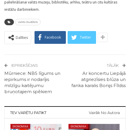
palielināšanai valsts muzeju, bibliotēku, arhīvu, teātru un citu kultūras
iestāžu darbiniekiem.
valsts budžets
Facebook
Twitter
Dalīties
IEPRIEKŠĒJAIS
TĀLĀK
Mūrniece: NBS līgums un
Ar koncertu Liepājā
iepirkums ir nodarījis
atgriezīsies blūza un
milzīgu kaitējumu
fanka karalis Bonijs Fīldss
bruņotajiem spēkiem
TEV VARĒTU PATIKT
Vairāk No Autora
EKONOMIKA
EKONOMIKA