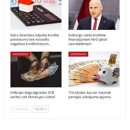
Katrs desmitais mājokļa kredīta
Kulbergs: valsts budžeta
pieteikums tiek noraidīts
finansējumam NVO jābūt
negatīvas kredītvēstures…
caurskatāmam
EKONOMIKA
EKONOMIKA
Inflācijas slogs atgriežas: ECB
Trīs kļūdas, kas var mazināt
varētu celt likmes jau rudenī
pensijas uzkrājuma apjomu
ATPAKAĻ
TĀLĀK