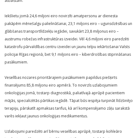
atbalstam.
Iekšlietu jomā 24,6 miljoni eiro novirzīti amatpersonu ar dienesta
pakāpēm mēnešalgu palielināšanai, 23,1 miljons eiro – ugunsdzēsības un
glābšanas transportlīdzekļu iegādei, savukārt 23,8 miljonus eiro –
austrumu robežas infrastruktūras izveidei. Vēl 4,6 miljoni eiro paredzēti
katastrofu pārvaldības centru izveidei un jaunu telpu iekārtošanai Valsts
policijai Rīgas reģionā, bet 9,1 miljons eiro – kiberdrošības stiprināšanas
pasākumiem.
Veselības nozares prioritārajiem pasākumiem papildus piešķirts
finansējums 85,8 miljonu eiro apmērā. To novirzīs uzlabojumiem
onkoloģijas jomā, tostarp diagnostikā, paliatīvajā aprūpē pacientiem
mājās, specializētās pārtikas iegādē. Tāpat būs iespēja turpināt līdzšinējo
terapiju, pārskatīt apmaksas tarifus, kā arī kompensējamo zāļu sarakstā
varēs iekļaut jaunus onkoloģijas medikamentus.
Uzlabojumi paredzēti arī bērnu veselības aprūpē, tostarp kohleāro