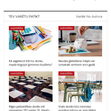
TEV VARĒTU PATIKT
Vairāk No Autora
SABIEDRĪBA
SABIEDRĪBA
Kā sagatavot bērnu skolai,
Naudas glabāšana mājās var
nepārslogojot ģimenes budžetu?
izmaksāt simtiem eiro gadā
SABIEDRĪBA
SABIEDRĪBA
Rīgas pašvaldības skolās vēl
Visās skolās būs vienotas
pieejamas 192 vietas 10. klasēs
prasības bērnu ar speciālām