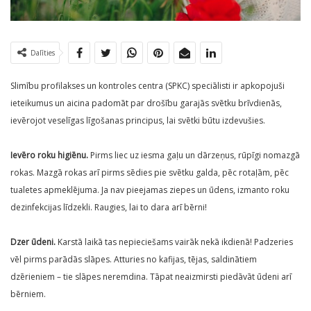
Dalīties
Slimību profilakses un kontroles centra (SPKC) speciālisti ir apkopojuši
ieteikumus un aicina padomāt par drošību garajās svētku brīvdienās,
ievērojot veselīgas līgošanas principus, lai svētki būtu izdevušies.
Ievēro roku higiēnu.
Pirms liec uz iesma gaļu un dārzeņus, rūpīgi nomazgā
rokas. Mazgā rokas arī pirms sēdies pie svētku galda, pēc rotaļām, pēc
tualetes apmeklējuma. Ja nav pieejamas ziepes un ūdens, izmanto roku
dezinfekcijas līdzekli. Raugies, lai to dara arī bērni!
Dzer ūdeni.
Karstā laikā tas nepieciešams vairāk nekā ikdienā! Padzeries
vēl pirms parādās slāpes. Atturies no kafijas, tējas, saldinātiem
dzērieniem – tie slāpes neremdina. Tāpat neaizmirsti piedāvāt ūdeni arī
bērniem.