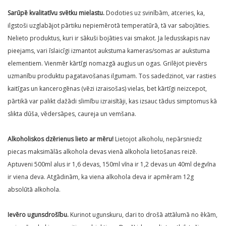
Sarūpē kvalitatīvu svētku mielastu.
Dodoties uz svinībām, atceries, ka,
ilgstoši uzglabājot pārtiku nepiemērotā temperatūrā, tā var sabojāties.
Nelieto produktus, kuri ir sākuši bojāties vai smakot. Ja ledusskapis nav
pieejams, vari īslaicīgi izmantot aukstuma kameras/somas ar aukstuma
elementiem. Vienmēr kārtīgi nomazgā augļus un ogas. Grilējot pievērs
uzmanību produktu pagatavošanas ilgumam. Tos sadedzinot, var rasties
kaitīgas un kancerogēnas (vēzi izraisošas) vielas, bet kārtīgi neizcepot,
pārtikā var palikt dažādi slimību izraisītāji, kas izsauc tādus simptomus kā
slikta dūša, vēdersāpes, caureja un vemšana.
Alkoholiskos dzērienus lieto ar mēru!
Lietojot alkoholu, nepārsniedz
piecas maksimālās alkohola devas vienā alkohola lietošanas reizē.
Aptuveni 500ml alus ir 1,6 devas, 150ml vīna ir 1,2 devas un 40ml degvīna
ir viena deva. Atgādinām, ka viena alkohola deva ir apmēram 12g
absolūtā alkohola.
Ievēro ugunsdrošību.
Kurinot ugunskuru, dari to drošā attālumā no ēkām,