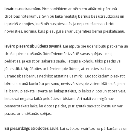
Izvairies no traumām.
Pirms svētkiem ar bērniem atkārtoti pārrunā
drošības noteikumus. Svinību laikā neatstāj bērnus bez uzraudzības un
iepriekš vienojies, kurš bērnus pieskatīs. Ja nepieciešams uz brīdi
novērsties, norunā, kurš pieaugušais var uzņemties bērnu pieskatīšanu.
Ievēro piesardzību ūdens tuvumā.
Lai atpūta pie ūdens būtu patīkama un
droša, pirms došanās ūdenī vienmēr izvērtē savas spējas – neej
peldēties, ja esi stipri sakarsis saulē, lietojis alkoholu, tikko paēdis vai
jūties slikti. Atpūšoties ar bērniem pie ūdens, atcerieties, ka bez
uzraudzības bērnus nedrīkst atstāt ne uz mirkli. Lūdzot kādam pieskatīt
bērnu, uzrunā konkrētu personu, nevis vērsies pie visiem klātesošajiem,
lai bērnu pieskata. Izvērtē arī laikapstākļus, jo lielos viļņos un stiprā vējā,
lietus vai negaisa laikā peldēties ir bīstami. Arī naktī vai miglā nav
piemērotākais laiks, lai dotos peldēt, jo ir grūtāk saskatīt krastu un var
pazust orientēšanās spējas.
Esi piesardzīgs atrodoties saulē.
Lai svētkos izvairītos no pārkaršanas un