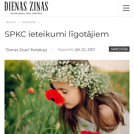
Sākums
Sabiedrība
SPKC ieteikumi līgotājiem
Atjaunots
Jūn 22, 2021
SABIEDRĪBA
"Dienas Ziņas" Redakcija