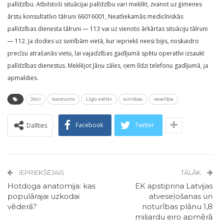
palīdzību. Atbilstoši situācijai palīdzību vari meklēt, zvanot uz ģimenes
ārstu konsultatīvo tālruni 66016001, Neatliekamās medicīniskās
palīdzības dienesta tālruni — 113 vai uz vienoto ārkārtas situāciju tālruni
— 112. Ja dodies uz svinībām vietā, kur iepriekš neesi bijis, noskaidro
precīzu atrašanās vietu, lai vajadzības gadījumā spētu operatīvi izsaukt
palīdzības dienestus. Meklējot Jāņu zāles, ņem līdzi telefonu gadījumā, ja
apmaldies.
Jāņi
karstums
Līgo svētki
svinības
veselība
Facebook
Twitter
Dalīties
IEPRIEKŠĒJAIS
TĀLĀK
Hotdoga anatomija: kas
EK apstiprina Latvijas
populārajai uzkodai
atveseļošanas un
vēderā?
noturības plānu 1,8
miljardu eiro apmērā