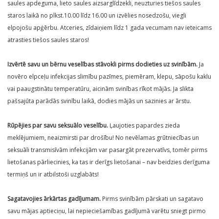
saules apdeguma, lieto saules aizsarglīdzekli, neuzturies tiešos saules
staros laikā no plkst.10.00 līdz 16.00 un izvēlies nosedzošu, viegli
elpojošu apģērbu. Atceries, zīdaiņiem līdz 1 gada vecumam nav ieteicams
atrasties tiešos saules staros!
Izvērtē savu un bērnu veselības stāvokli pirms dodieties uz svinībām.
Ja
novēro elpceļu infekcijas slimību pazīmes, piemēram, klepu, sāpošu kaklu
vai paaugstinātu temperatūru, aicinām svinības rīkot mājās. Ja slikta
pašsajūta parādās svinību laikā, dodies mājās un sazinies ar ārstu.
Rūpējies par savu seksuālo veselību.
Ļaujoties papardes zieda
meklējumiem, neaizmirsti par drošību! No nevēlamas grūtniecības un
seksuāli transmisīvām infekcijām var pasargāt prezervatīvs, tomēr pirms
lietošanas pārliecinies, ka tas ir derīgs lietošanai – nav beidzies derīguma
termiņš un ir atbilstoši uzglabāts!
Sagatavojies ārkārtas gadījumam.
Pirms svinībām pārskati un sagatavo
savu mājas aptieciņu, lai nepieciešamības gadījumā varētu sniegt pirmo