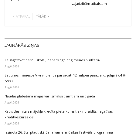
vajadzībām atbalstam
ATPAKAĻ
TĀLĀK
JAUNĀKĀS ZIŅAS
Kā sagatavot bērnu skolai, nepārslogojot ģimenes budžetu?
Aug 6, 2026
Septiņos mēnešos Vivi vilcienos pārvadāti 12 miljoni pasažieru; jūlijā 97,4 %
reisu…
Aug 6, 2026
Naudas glabāšana mājās var izmaksāt simtiem eiro gadā
Aug 6, 2026
Katrs desmitais mājokļa kredīta pieteikums tiek noraidīts negatīvas
kredītvēstures dēļ
Aug 6, 2026
Izziņota 26. Starptautiskā Baha kamermūzikas festivāla programma