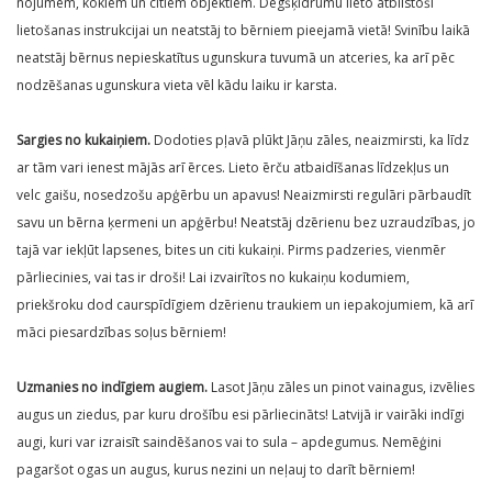
nojumēm, kokiem un citiem objektiem. Degšķidrumu lieto atbilstoši
lietošanas instrukcijai un neatstāj to bērniem pieejamā vietā! Svinību laikā
neatstāj bērnus nepieskatītus ugunskura tuvumā un atceries, ka arī pēc
nodzēšanas ugunskura vieta vēl kādu laiku ir karsta.
Sargies no kukaiņiem.
Dodoties pļavā plūkt Jāņu zāles, neaizmirsti, ka līdz
ar tām vari ienest mājās arī ērces. Lieto ērču atbaidīšanas līdzekļus un
velc gaišu, nosedzošu apģērbu un apavus! Neaizmirsti regulāri pārbaudīt
savu un bērna ķermeni un apģērbu! Neatstāj dzērienu bez uzraudzības, jo
tajā var iekļūt lapsenes, bites un citi kukaiņi. Pirms padzeries, vienmēr
pārliecinies, vai tas ir droši! Lai izvairītos no kukaiņu kodumiem,
priekšroku dod caurspīdīgiem dzērienu traukiem un iepakojumiem, kā arī
māci piesardzības soļus bērniem!
Uzmanies no indīgiem augiem.
Lasot Jāņu zāles un pinot vainagus, izvēlies
augus un ziedus, par kuru drošību esi pārliecināts! Latvijā ir vairāki indīgi
augi, kuri var izraisīt saindēšanos vai to sula – apdegumus. Nemēģini
pagaršot ogas un augus, kurus nezini un neļauj to darīt bērniem!