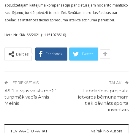
apsūdzētajām kaitējuma kompensāciju par cietušajam nodarīto mantisko
zaudējumu, turklāt piedzīt to solidāri. Senātam nerodas šaubas par
apelācijas instances tiesas spriedumā izteiktā atzinuma pareizību.
Lieta Nr. SKK-66/2021 (11151078510).
Facebook
Twitter
Dalīties
IEPRIEKŠĒJAIS
TĀLĀK
AS “Latvijas valsts meži”
Labdarības projekta
turpmāk vadīs Arnis
ietvaros bērnunamam
Melnis
tiek dāvināts sporta
inventārs
TEV VARĒTU PATIKT
Vairāk No Autora