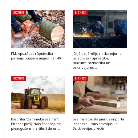
BIZNESS
BIZNESS
FM: Apstrādes rūpniecība
Jūlijā uzņēmēju noskaņojums
pirmajā pusgadā augusi par 4%
uzlabojies rūpniecībā,
mazumtirdzniecībā un
pakalpojumu…
BIZNESS
BIZNESS
Biedrība “Zemnieku saeima”:
Saeima atbalsta jaunus importa
Eiropas piešķirtais finansējums
ierobežojumus Krievijas un
pieaugušo minerālmēslu un…
Baltkrievijas precēm