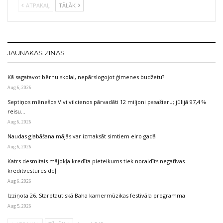
ATPAKAĻ
TĀLĀK
JAUNĀKĀS ZIŅAS
Kā sagatavot bērnu skolai, nepārslogojot ģimenes budžetu?
Aug 6, 2026
Septiņos mēnešos Vivi vilcienos pārvadāti 12 miljoni pasažieru; jūlijā 97,4 %
reisu…
Aug 6, 2026
Naudas glabāšana mājās var izmaksāt simtiem eiro gadā
Aug 6, 2026
Katrs desmitais mājokļa kredīta pieteikums tiek noraidīts negatīvas
kredītvēstures dēļ
Aug 6, 2026
Izziņota 26. Starptautiskā Baha kamermūzikas festivāla programma
Aug 5, 2026