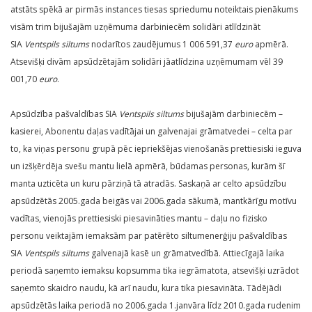
atstāts spēkā ar pirmās instances tiesas spriedumu noteiktais pienākums
visām trim bijušajām uzņēmuma darbiniecēm solidāri atlīdzināt
SIA
Ventspils siltums
nodarītos zaudējumus 1 006 591,37
euro
apmērā.
Atsevišķi divām apsūdzētajām solidāri jāatlīdzina uzņēmumam vēl 39
001,70
euro
.
Apsūdzība pašvaldības SIA
Ventspils siltums
bijušajām darbiniecēm –
kasierei, Abonentu daļas vadītājai un galvenajai grāmatvedei – celta par
to, ka viņas personu grupā pēc iepriekšējas vienošanās prettiesiski ieguva
un izšķērdēja svešu mantu lielā apmērā, būdamas personas, kurām šī
manta uzticēta un kuru pārziņā tā atradās. Saskaņā ar celto apsūdzību
apsūdzētās 2005.gada beigās vai 2006.gada sākumā, mantkārīgu motīvu
vadītas, vienojās prettiesiski piesavināties mantu – daļu no fizisko
personu veiktajām iemaksām par patērēto siltumenerģiju pašvaldības
SIA
Ventspils siltums
galvenajā kasē un grāmatvedībā. Attiecīgajā laika
periodā saņemto iemaksu kopsumma tika iegrāmatota, atsevišķi uzrādot
saņemto skaidro naudu, kā arī naudu, kura tika piesavināta. Tādējādi
apsūdzētās laika periodā no 2006.gada 1.janvāra līdz 2010.gada rudenim