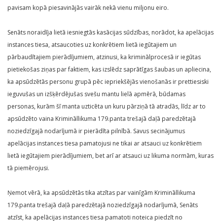
pavisam kopā piesavinājās vairāk nekā vienu miljonu eiro.
Senāts noraidīja lietā iesniegtās kasācijas sūdzības, norādot, ka apelācijas
instances tiesa, atsaucoties uz konkrētiem lietā iegūtajiem un
pārbaudītajiem pierādījumiem, atzinusi, ka kriminālprocesā ir iegūtas
pietiekošas ziņas par faktiem, kas izslēdz saprātīgas šaubas un apliecina,
ka apsūdzētās personu grupā pēc iepriekšējās vienošanās ir prettiesiski
ieguvušas un izšķērdējušas svešu mantu lielā apmērā, būdamas
personas, kurām šī manta uzticēta un kuru pārziņā tā atradās, līdz ar to
apsūdzēto vaina Krimināllikuma 179.panta trešajā daļā paredzētajā
noziedzīgajā nodarījumā ir pierādīta pilnībā. Savus secinājumus
apelācijas instances tiesa pamatojusi ne tikai ar atsauci uz konkrētiem
lietā iegūtajiem pierādījumiem, bet arī ar atsauci uz likuma normām, kuras
tā piemērojusi.
Ņemot vērā, ka apsūdzētās tika atzītas par vainīgām Krimināllikuma
179.panta trešajā daļā paredzētajā noziedzīgajā nodarījumā, Senāts
atzīst, ka apelācijas instances tiesa pamatoti noteica piedzīt no