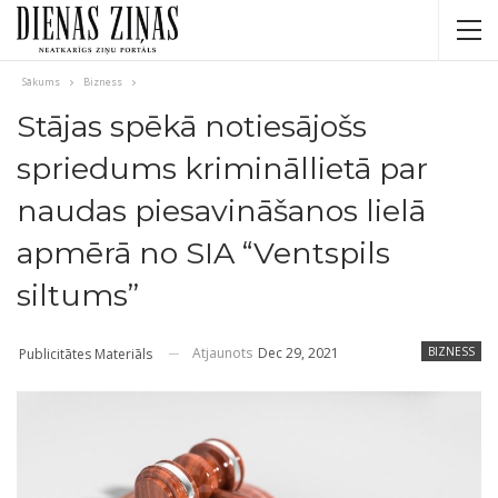
Sākums
Bizness
Stājas spēkā notiesājošs
spriedums krimināllietā par
naudas piesavināšanos lielā
apmērā no SIA “Ventspils
siltums”
Atjaunots
Dec 29, 2021
BIZNESS
Publicitātes Materiāls