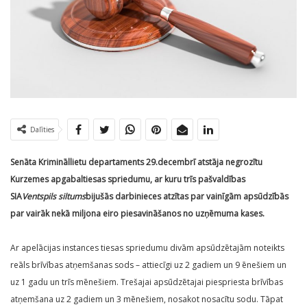
Dalīties
Senāta Krimināllietu departaments 29.decembrī atstāja negrozītu
Kurzemes apgabaltiesas spriedumu, ar kuru trīs pašvaldības
SIA
Ventspils siltums
bijušās darbinieces atzītas par vainīgām apsūdzībās
par vairāk nekā miljona eiro piesavināšanos no uzņēmuma kases.
Ar apelācijas instances tiesas spriedumu divām apsūdzētajām noteikts
reāls brīvības atņemšanas sods – attiecīgi uz 2 gadiem un 9 ēnešiem un
uz 1 gadu un trīs mēnešiem. Trešajai apsūdzētajai piespriesta brīvības
atņemšana uz 2 gadiem un 3 mēnešiem, nosakot nosacītu sodu. Tāpat