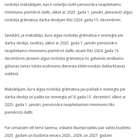
nodokļa maksātājam, kas ir izdarījis izvēli pensionāra neapliekamo
minimumu piemērot dalīti, sākot ar 2025. gada 1. janvāri, jāiesniedz algas
nodokļa grāmatiņa darba devējam līdz 2024. gada 15. decembrim.
Savukārt, ja maksātājs, kura algas nodokļa grāmatiņa ir iesniegta pie
darba devēja, nevēlas, sākot ar 2025. gada 1. janvāri pensionāra
neapliekamo minimumu piemērot dalīti, viņam līdz 2024. gada 15.
decembrim jāizņem algas nodokļa grāmatiņa no galvenās ienākumu
gūšanas vietas Valsts ieņēmumu dienesta elektroniskās deklarēšanas
sistēmā.
Maksātājam, kura algas nodokļa grāmatiņa jau pašlaik ir iesniegta pie
darba devēja un paliks tur iesniegta arī šī gada 15. decembrī, sākot ar
2025. gada 1. janvāri, pensionāra neapliekamais minimums tiks
piemērots dalīti.
Par izmaiņām vēl lems Saeima, izskatot likumprojektu par valsts budžetu
2025. gadam un budžeta ietvaru 2025., 2026. un 2027. gadam.