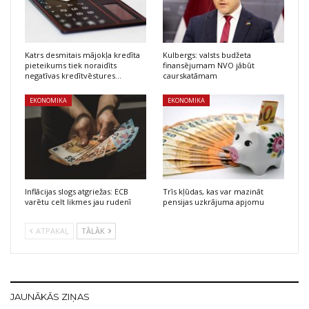
Katrs desmitais mājokļa kredīta
Kulbergs: valsts budžeta
pieteikums tiek noraidīts
finansējumam NVO jābūt
negatīvas kredītvēstures…
caurskatāmam
EKONOMIKA
EKONOMIKA
Inflācijas slogs atgriežas: ECB
Trīs kļūdas, kas var mazināt
varētu celt likmes jau rudenī
pensijas uzkrājuma apjomu
ATPAKAĻ
TĀLĀK
JAUNĀKĀS ZIŅAS