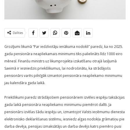
Dalīties
Grozījumi likumā “Par iedzīvotāju ienākuma nodokli” paredz, ka no 2025.
gada pensionāra neapliekamais minimums tiks palielināts līdz 1000 eiro
mēnesī. Finanšu ministrs uz likumprojekta izskatīšanu otrajā lasījumā
Saeimā ir iesniedzis priekšlikumus, lai nodrošinātu, ka strādājošs
pensionārs varēs pilnīgāk izmantot pensionāra neapliekamo minimumu
jau kalendāra gada laikā.
Priekšlikumi paredz strādājošiem pensionāriem izvēles iespēju taksācijas
gada laikā pensionāra neapliekamo minimumu piemērot dalīti. Ja
pensionārs izvēlas šādu iespēju un, izmantojot Valsts ieņēmumu dienesta
elektronisko deklarēšanas sistēmu, iesniedz algas nodokļa grāmatiņu pie
darba devēja, pensijas izmaksātājs un darba devējs katrs piemēro pusi