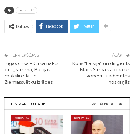
pensionāri
Facebook
Twitter
Dalīties
IEPRIEKŠĒJAIS
TĀLĀK
Rīgas cirkā – Cirka nakts
Koris “Latvija” un diriģents
programma, Baltijas
Māris Sirmais aicina uz
mākslinieki un
koncertu adventes
Ziemassvētku izrādes
noskaņās
TEV VARĒTU PATIKT
Vairāk No Autora
EKONOMIKA
EKONOMIKA