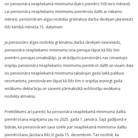
no pensionāra neapliekamā minimuma (katrs piemēro 500 eiro mēnesī).
Lai pensionāra neapliekamo minimumu piemērotu dalīti ar nākamo
mēnesi, pensionāram algas nodokļa grāmatiņa darba devējam jāiesniedz
līdz kārtējā mēneša 15. datumam.
Ja pensionārs algas nodokļa grāmatiņu darba devējam neiesniedz,
pensionāra neapliekamo minimumu viņa pensijai tāpat kā līdz šim
piemēro pensijas izmaksātājs. Ja strādājošs pensionārs nav izmantojis
iespēju pensionāra neapliekamo minimumu piemērot dalīti un viņam daļa
no pensionāra neapliekamā minimuma taksācijas gada laikā palikusi
neizmantota, pensionāram tāpat kā līdz šim ir iespēja iesniegt gada
ienākumu deklarāciju un saņemt pārmaksātā iedzīvotāju ienākuma
nodokļa atmaksu.
Priekšlikums arī paredz, ka pensionāra neapliekamā minimuma dalīta
piemērošana iespējama jau no 2025. gada 1. janvāra. Šajā gadījumā ir
būtiski, ka pensionāram sava izvēle par neapliekamā minimuma dalītu
piemērošanu jāizdara līdz šī gada 15. decembrim. Tas nozīmē, ka