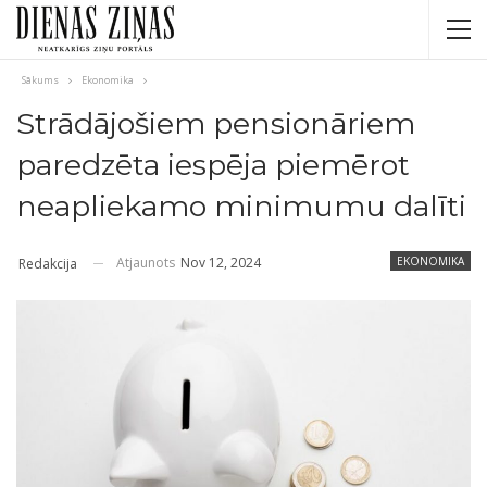
Sākums
Ekonomika
Strādājošiem pensionāriem
paredzēta iespēja piemērot
neapliekamo minimumu dalīti
Atjaunots
Nov 12, 2024
EKONOMIKA
Redakcija