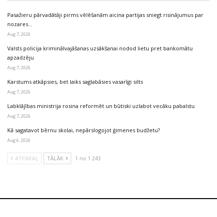
Pasažieru pārvadātāji pirms vēlēšanām aicina partijas sniegt risinājumus par
nozares…
Aug 7, 2026
Valsts policija kriminālvajāšanas uzsākšanai nodod lietu pret bankomātu
apzadzēju
Aug 7, 2026
Karstums atkāpsies, bet laiks saglabāsies vasarīgi silts
Aug 7, 2026
Labklājības ministrija rosina reformēt un būtiski uzlabot vecāku pabalstu
Aug 7, 2026
Kā sagatavot bērnu skolai, nepārslogojot ģimenes budžetu?
Aug 6, 2026
ATPAKAĻ
TĀLĀK
1 no 1 243