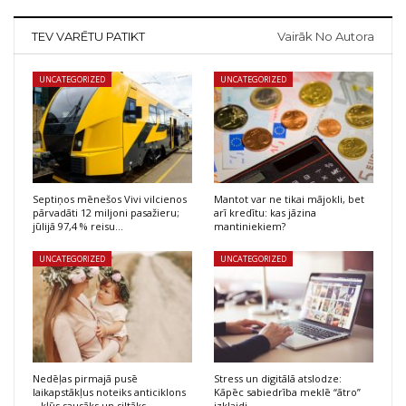
TEV VARĒTU PATIKT
Vairāk No Autora
UNCATEGORIZED
UNCATEGORIZED
Septiņos mēnešos Vivi vilcienos
Mantot var ne tikai mājokli, bet
pārvadāti 12 miljoni pasažieru;
arī kredītu: kas jāzina
jūlijā 97,4 % reisu…
mantiniekiem?
UNCATEGORIZED
UNCATEGORIZED
Nedēļas pirmajā pusē
Stress un digitālā atslodze:
laikapstākļus noteiks anticiklons
Kāpēc sabiedrība meklē “ātro”
– kļūs sausāks un siltāks
izklaidi