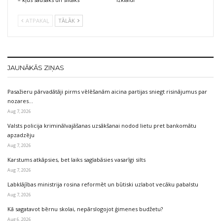
ATPAKAĻ
TĀLĀK
JAUNĀKĀS ZIŅAS
Pasažieru pārvadātāji pirms vēlēšanām aicina partijas sniegt risinājumus par
nozares…
Aug 7, 2026
Valsts policija kriminālvajāšanas uzsākšanai nodod lietu pret bankomātu
apzadzēju
Aug 7, 2026
Karstums atkāpsies, bet laiks saglabāsies vasarīgi silts
Aug 7, 2026
Labklājības ministrija rosina reformēt un būtiski uzlabot vecāku pabalstu
Aug 7, 2026
Kā sagatavot bērnu skolai, nepārslogojot ģimenes budžetu?
Aug 6, 2026