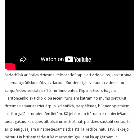
Sadarbībā ar Spilva dziesmai “eldorado” tapis arī videoklips, kas turpina
kinematogrāfisko mākslas darbu – Sudden Lights albuma videoklipu
sēriju. Video veidots uz 16 mm kinolentes. Klipa režisors Edgars
Haritončenko skaidro klipa ieceri: “Brīžiem katram no mums pietrūkst
drosmes atļauties iziet ārpus ikdienišķā, paspēlēties, būt nenopietniem,
lai tiktu galā ar nopietnām lietām. Kā jebkuram bērnam ir nepieciešams
pieaugušais, kas spēs atbalstīt un iedrošināt, palīdzēs saskatīt cerību, tā
arī pieaugušajiem ir nepieciešams atbalsts, lai iedrošinātu savu iekšējo
bērnu. Un brīžiem tādai it kā maznozīmīgai lietai kā apģērbam ir