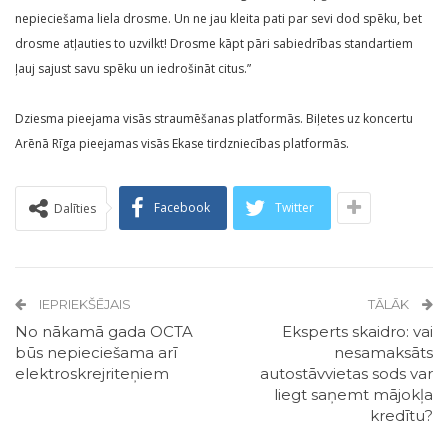
nepieciešama liela drosme. Un ne jau kleita pati par sevi dod spēku, bet
drosme atļauties to uzvilkt! Drosme kāpt pāri sabiedrības standartiem
ļauj sajust savu spēku un iedrošināt citus.”
Dziesma pieejama visās straumēšanas platformās. Biļetes uz koncertu
Arēnā Rīga pieejamas visās Ekase tirdzniecības platformās.
Facebook
Twitter
Dalīties
IEPRIEKŠĒJAIS
TĀLĀK
No nākamā gada OCTA
Eksperts skaidro: vai
būs nepieciešama arī
nesamaksāts
elektroskrejriteņiem
autostāvvietas sods var
liegt saņemt mājokļa
kredītu?