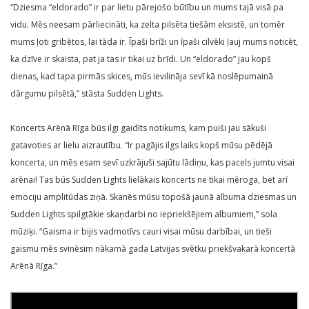
“Dziesma “eldorado” ir par lietu pārejošo būtību un mums tajā visā pa
vidu. Mēs neesam pārliecināti, ka zelta pilsēta tiešām eksistē, un tomēr
mums ļoti gribētos, lai tāda ir. Īpaši brīži un īpaši cilvēki ļauj mums noticēt,
ka dzīve ir skaista, pat ja tas ir tikai uz brīdi. Un “eldorado” jau kopš
dienas, kad tapa pirmās skices, mūs ievilināja sevī kā noslēpumainā
dārgumu pilsētā,” stāsta Sudden Lights.
Koncerts Arēnā Rīga būs ilgi gaidīts notikums, kam puiši jau sākuši
gatavoties ar lielu aizrautību. “Ir pagājis ilgs laiks kopš mūsu pēdējā
koncerta, un mēs esam sevī uzkrājuši sajūtu lādiņu, kas pacels jumtu visai
arēnai! Tas būs Sudden Lights lielākais koncerts ne tikai mēroga, bet arī
emociju amplitūdas ziņā. Skanēs mūsu topošā jaunā albuma dziesmas un
Sudden Lights spilgtākie skaņdarbi no iepriekšējiem albumiem,” sola
mūziķi. “Gaisma ir bijis vadmotīvs cauri visai mūsu darbībai, un tieši
gaismu mēs svinēsim nākamā gada Latvijas svētku priekšvakarā koncertā
Arēnā Rīga.”