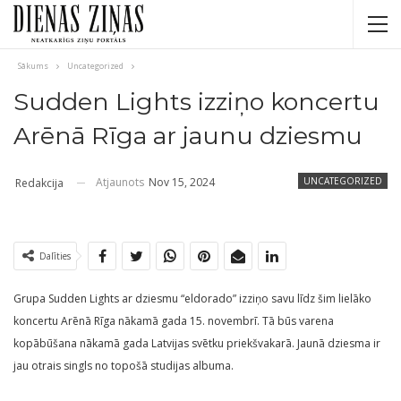
Sākums
Uncategorized
Sudden Lights izziņo koncertu
Arēnā Rīga ar jaunu dziesmu
Atjaunots
Nov 15, 2024
UNCATEGORIZED
Redakcija
Dalīties
Grupa Sudden Lights ar dziesmu “eldorado” izziņo savu līdz šim lielāko
koncertu Arēnā Rīga nākamā gada 15. novembrī. Tā būs varena
kopābūšana nākamā gada Latvijas svētku priekšvakarā. Jaunā dziesma ir
jau otrais singls no topošā studijas albuma.