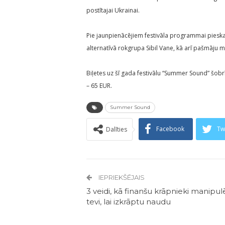
postītajai Ukrainai.
Pie jaunpienācējiem festivāla programmai pieskai
alternatīvā rokgrupa Sibil Vane, kā arī pašmāju m
Biļetes uz šī gada festivālu “Summer Sound” šobrī
– 65 EUR.
Summer Sound
Facebook
Tw
Dalīties
IEPRIEKŠĒJAIS
3 veidi, kā finanšu krāpnieki manipul
tevi, lai izkrāptu naudu