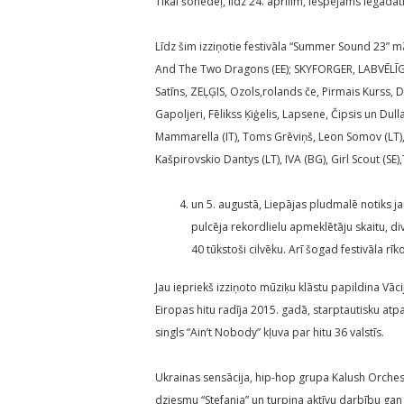
Tikai šonedēļ, līdz 24. aprīlim, iespējams iegādāt
Līdz šim izziņotie festivāla “Summer Sound 23” m
And The Two Dragons (EE); SKYFORGER, LABVĒLĪGA
Satīns, ZEĻĢIS, Ozols,rolands če, Pirmais Kurss, 
Gapoljeri, Fēlikss Ķiģelis, Lapsene, Čipsis un Dull
Mammarella (IT), Toms Grēviņš, Leon Somov (LT), Pl
Kašpirovskio Dantys (LT), IVA (BG), Girl Scout (SE
un 5. augustā, Liepājas pludmalē notiks j
pulcēja rekordlielu apmeklētāju skaitu, d
40 tūkstoši cilvēku. Arī šogad festivāla rī
Jau iepriekš izziņoto mūziķu klāstu papildina Vāc
Eiropas hitu radīja 2015. gadā, starptautisku at
singls “Ain’t Nobody” kļuva par hitu 36 valstīs.
Ukrainas sensācija, hip-hop grupa Kalush Orchestr
dziesmu “Stefania” un turpina aktīvu darbību gan