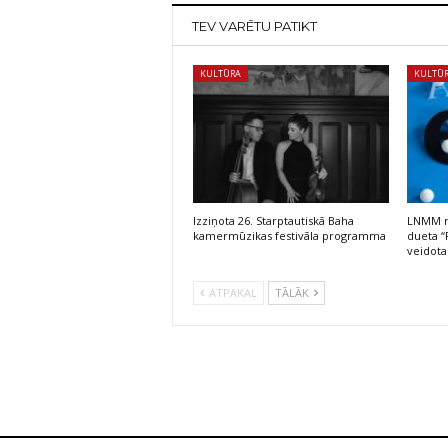
TEV VARĒTU PATIKT
KULTŪRA
KULTŪ
Izziņota 26. Starptautiskā Baha
LNMM no
kamermūzikas festivāla programma
dueta “
veidota
ATPAKAĻ
TĀLĀK