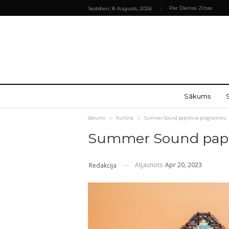
Par Dienas Ziņas
Sestdien, 8 Augusts, 2026
Sākums
Sākums
Kultūra
Summer Sound papildina programmu
Summer Sound pap
Atjaunots
Apr 20, 2023
Redakcija