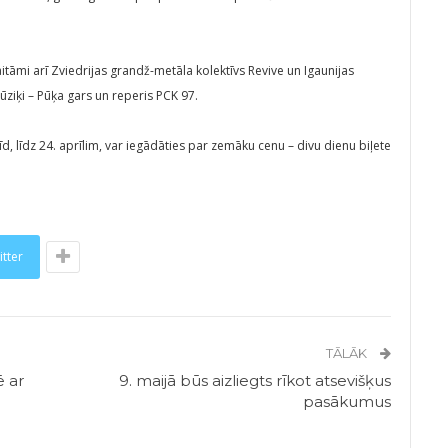
tāmi arī Zviedrijas grandž-metāla kolektīvs Revive un Igaunijas
ūziķi – Pūķa gars un reperis PCK 97.
d, līdz 24. aprīlim, var iegādāties par zemāku cenu – divu dienu biļete
itter
TĀLĀK
ē ar
9. maijā būs aizliegts rīkot atsevišķus
pasākumus