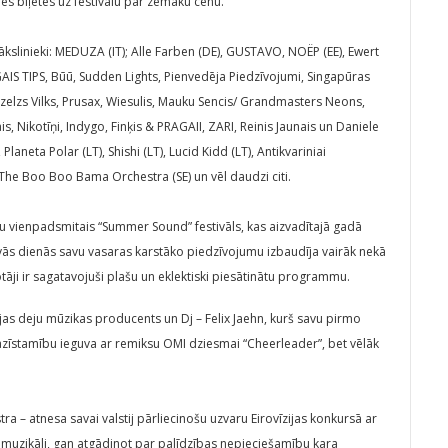
ies biļetes uz festivālu par zemāku cenu.
ākslinieki: MEDUZA (IT); Alle Farben (DE), GUSTAVO, NOËP (EE), Ewert
IS TIPS, Būū, Sudden Lights, Pienvedēja Piedzīvojumi, Singapūras
Dzelzs Vilks, Prusax, Wiesulis, Mauku Sencis/ Grandmasters Neons,
ais, Nikotīņi, Indygo, Finķis & PRAGAII, ZARI, Reinis Jaunais un Daniele
aneta Polar (LT), Shishi (LT), Lucid Kidd (LT), Antikvariniai
),The Boo Boo Bama Orchestra (SE) un vēl daudzi citi.
au vienpadsmitais “Summer Sound” festivāls, kas aizvadītajā gadā
ivās dienās savu vasaras karstāko piedzīvojumu izbaudīja vairāk nekā
kotāji ir sagatavojuši plašu un eklektiski piesātinātu programmu.
ijas deju mūzikas producents un Dj – Felix Jaehn, kurš savu pirmo
pazīstamību ieguva ar remiksu OMI dziesmai “Cheerleader”, bet vēlāk
a – atnesa savai valstij pārliecinošu uzvaru Eirovīzijas konkursā ar
 muzikāli, gan atgādinot par palīdzības nepieciešamību kara