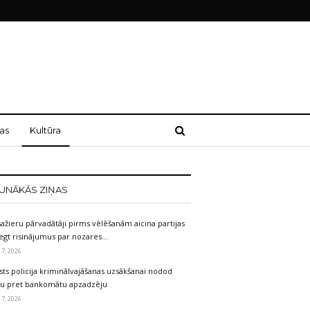
as
Kultūra
UNĀKĀS ZIŅAS
ažieru pārvadātāji pirms vēlēšanām aicina partijas
egt risinājumus par nozares…
 7, 2026
sts policija kriminālvajāšanas uzsākšanai nodod
etu pret bankomātu apzadzēju
 7, 2026