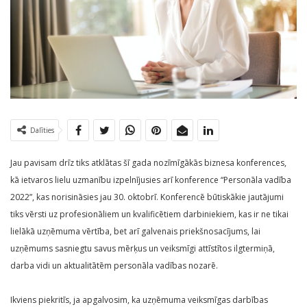
Dalīties
Jau pavisam drīz tiks atklātas šī gada nozīmīgākās biznesa konferences,
kā ietvaros lielu uzmanību izpelnījusies arī konference “Personāla vadība
2022”, kas norisināsies jau 30. oktobrī. Konferencē būtiskākie jautājumi
tiks vērsti uz profesionāliem un kvalificētiem darbiniekiem, kas ir ne tikai
lielākā uzņēmuma vērtība, bet arī galvenais priekšnosacījums, lai
uzņēmums sasniegtu savus mērķus un veiksmīgi attīstītos ilgtermiņā,
darba vidi un aktualitātēm personāla vadības nozarē.
Ikviens piekritīs, ja apgalvosim, ka uzņēmuma veiksmīgas darbības