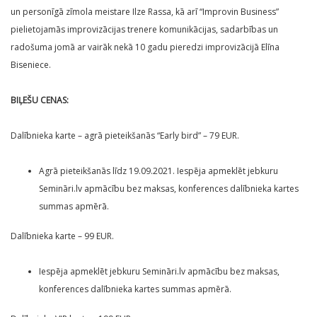
un personīgā zīmola meistare Ilze Rassa, kā arī “Improvin Business”
pielietojamās improvizācijas trenere komunikācijas, sadarbības un
radošuma jomā ar vairāk nekā 10 gadu pieredzi improvizācijā Elīna
Biseniece.
BIĻEŠU CENAS:
Dalībnieka karte – agrā pieteikšanās “Early bird” – 79 EUR.
Agrā pieteikšanās līdz 19.09.2021. Iespēja apmeklēt jebkuru
Semināri.lv apmācību bez maksas, konferences dalībnieka kartes
summas apmērā.
Dalībnieka karte – 99 EUR.
Iespēja apmeklēt jebkuru Semināri.lv apmācību bez maksas,
konferences dalībnieka kartes summas apmērā.