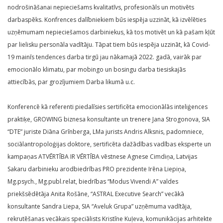
nodrošināšanai nepieciešams kvalitatīvs, profesionāls un motivēts
darbaspēks. Konfrences dalībniekiem būs iespēja uzzināt, kā izvēlēties
uzņēmumam nepieciešamos darbiniekus, kā tos motivēt un kā pašam kļūt
par lielisku personāla vadītāju. Tāpat tiem būs iespēja uzzināt, kā Covid-
19 mainīs tendences darba tirgū jau nākamajā 2022. gadā, vairāk par
emocionālo klimatu, par mobingo un bosingu darba tiesiskajās
attiecībās, par grozījumiem Darba likumā u.c.
Konferencē kā referenti piedalīsies sertificēta emocionālās inteliģences
praktiķe, GROWING biznesa konsultante un trenere Jana Strogonova, SIA
“DTE” juriste Diāna Grīnberga, LMa jurists Andris Alksnis, padomniece,
sociālantropoloģijas doktore, sertificēta dažādības vadības eksperte un
kampaņas ATVĒRTĪBA IR VĒRTĪBA vēstnese Agnese Cimdiņa, Latvijas
Sakaru darbinieku arodbiedrības PRO prezidente Irēna Liepiņa,
Mg.psych., Mg.publ.relat, biedrības “Modus Vivendi A” valdes
priekšsēdētāja Anita Rošāne, “ASTRAL Executive Search” vecākā
konsultante Sandra Liepa, SIA “Aveluk Grupa” uzņēmuma vadītāja,
rekrutēšanas vecākais speciālists Kristīne Kuļeva, komunikācijas arhitekte