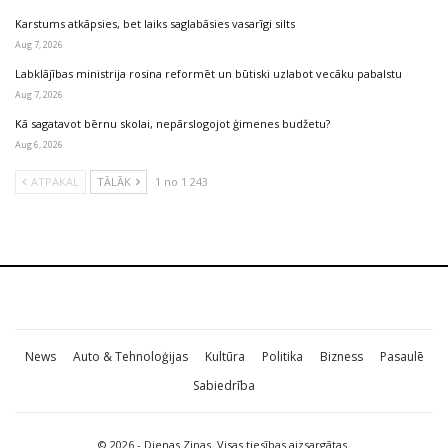
Karstums atkāpsies, bet laiks saglabāsies vasarīgi silts
Aug 7, 2026
Labklājības ministrija rosina reformēt un būtiski uzlabot vecāku pabalstu
Aug 7, 2026
Kā sagatavot bērnu skolai, nepārslogojot ģimenes budžetu?
Aug 6, 2026
ATPAKAĻ
TĀLĀK
1 no 1 243
News
Auto & Tehnoloģijas
Kultūra
Politika
Bizness
Pasaulē
Sabiedrība
© 2026 - Dienas Ziņas. Visas tiesības aizsargātas.