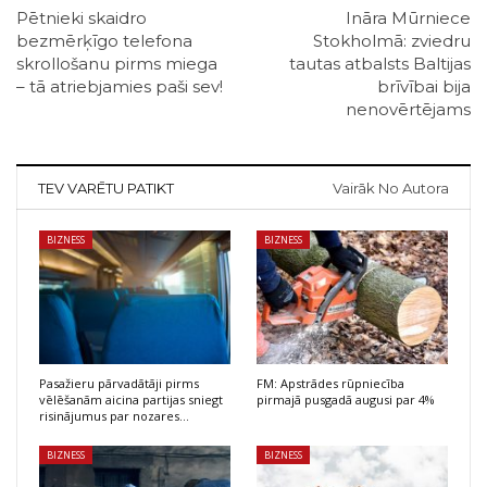
Pētnieki skaidro
Ināra Mūrniece
bezmērķīgo telefona
Stokholmā: zviedru
skrollošanu pirms miega
tautas atbalsts Baltijas
– tā atriebjamies paši sev!
brīvībai bija
nenovērtējams
TEV VARĒTU PATIKT
Vairāk No Autora
BIZNESS
BIZNESS
Pasažieru pārvadātāji pirms
FM: Apstrādes rūpniecība
vēlēšanām aicina partijas sniegt
pirmajā pusgadā augusi par 4%
risinājumus par nozares…
BIZNESS
BIZNESS