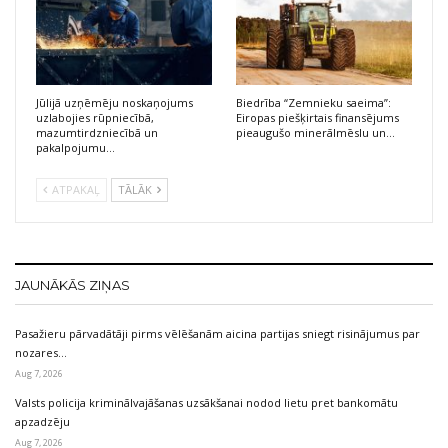
Jūlijā uzņēmēju noskaņojums
Biedrība “Zemnieku saeima”:
uzlabojies rūpniecībā,
Eiropas piešķirtais finansējums
mazumtirdzniecībā un
pieaugušo minerālmēslu un…
pakalpojumu…
ATPAKAĻ
TĀLĀK
JAUNĀKĀS ZIŅAS
Pasažieru pārvadātāji pirms vēlēšanām aicina partijas sniegt risinājumus par
nozares…
Aug 7, 2026
Valsts policija kriminālvajāšanas uzsākšanai nodod lietu pret bankomātu
apzadzēju
Aug 7, 2026