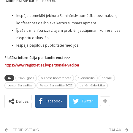
Dalībnieka VIP karte – 199 EUR.
Iespēja apmeklēt jebkuru Semināri.lv apmācību bez maksas,
konferences dalībnieka kartes summas apmērā.
Īpaša uzmanība izvirzītajam problēmjautājumam konferences
ekspertu diskusijās.
Iespēja papildus publicitātei medijos.
Plašāka informācija par konferenci >>>
https://www.registreties.lv/personala-vadiba
2022. gads
biznesa konferences
ekonomika
nozare
personāla vadība
Personāla vadība 2022
uzņēmējdarbība
Facebook
Twitter
Dalīties
IEPRIEKŠĒJAIS
TĀLĀK