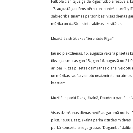
Futbola cienītājus gaida Rīgas futbola festivāls,
17. augustā gaidāms bērnu un jauniešu turnīrs, R
sabiedrībā zināmas personības. Visas dienas gar
mūzika un dažādas interaktīvas aktivitātes.
Muzikālās strūklakas “Serenāde Rīgai”
Jau no piektdienas, 15. augusta vakara pilsētas k
tiks izgaismotas gan 15., gan 16. augustā no 21.0
ar īpaši Rīgas pilsētas dzimšanas dienai veido
un mūzikas radītu vienotu neaizmirstamu atmosf
krastiem.
Muzikālie parki Dzegužkalnā, Dauderu parkā un
Visas dzimšanas dienas nedēļas garumā norisin
plkst. 19.00 Dzegužkalna parkā dzirdēsim divas iz
parkā koncertu sniegs grupas “Dagamba” dalībnieki