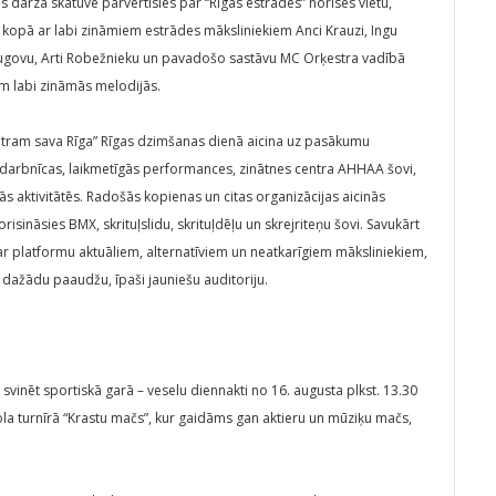
es dārza skatuve pārvērtīsies par “Rīgas estrādes” norises vietu,
s, kopā ar labi zināmiem estrādes māksliniekiem Anci Krauzi, Ingu
utugovu, Arti Robežnieku un pavadošo sastāvu MC Orķestra vadībā
em labi zināmās melodijās.
Katram sava Rīga” Rīgas dzimšanas dienā aicina uz pasākumu
s darbnīcas, laikmetīgās performances, zinātnes centra AHHAA šovi,
kās aktivitātēs. Radošās kopienas un citas organizācijas aicinās
orisināsies BMX, skrituļslidu, skrituļdēļu un skrejriteņu šovi. Savukārt
ar platformu aktuāliem, alternatīviem un neatkarīgiem māksliniekiem,
 dažādu paaudžu, īpaši jauniešu auditoriju.
vinēt sportiskā garā – veselu diennakti no 16. augusta plkst. 13.30
bola turnīrā “Krastu mačs”, kur gaidāms gan aktieru un mūziķu mačs,