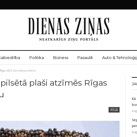
Sabiedrība
Politika
Bizness
Pasaulē
Auto & Tehnoloģij
s Rīgas 824. dzimšanas dienu
spilsētā plaši atzīmēs Rīgas
JA
u
Kā 
bu
RĪGĀ
Aug
Sep
pas
Aug