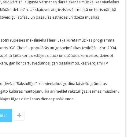
 savukārt 15. augustā Vērmanes dārzā skanēs mūzika, kas vienlaikus
klātām debesīm. Uz skatuves atgriezīsies šarmantā un harismātiskā
udzveidīgu latviešu un pasaules estrādes un džeza mūzikas
isotni rūpēsies mākslinieka Henri Laķa kūrēta mūzikas programma,
koris “GG Choir” – populārās un gospeļmūzikas izpildītāji. Kori 2004.
kopš tā laika koris uzstājies daudz un dažādos koncertos, dziedot
lokam, gan koncertuzvedumos, gan pasākumos, kas vērojami TV
evīze “RakstuRīga”, kas vienlaikus godina latviešu grāmatas
agāto kultūras mantojumu, kā arī meklēt raksturīgas iezīmes mūsdienu
trālajos Rīgas dzimšanas dienas pasākumos.
itter