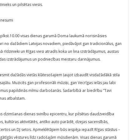
inieks un pilsētas viesis.
kšnesumi
 plkst.10.00 visas dienas garumā Doma laukumā norisināsies
ari no dažādiem Latvijas novadiem, piedāvājot gan tradicionālus, gan
īdzinieki un Rīgas viesi atradīs koka un lina izstrādājumus, austas
s, ādas izstrādājumus un podniecības meistaru darinājumus.
 desmit dažādās vietās klātesošajiem ļaujot izbaudīt visdažādākā stila
ajūtu. Muzicēs gan profesionāli mūziķi, gan Vecrīgas ielās jau labi
esumus papildinās mīmu darbošanās. Sadarbībā ar biedrību “Tavi
inas atbalstam.
s dzimšanas dienas svinību epicentru, kur pilsētas daudzveidība
tos, kultūras aktivitātēs, antīko auto parādē, dzejas sacensībās,
rtos un DJ setos. Apmeklētājiem būs iespēja iepazīt Rīgas stāstus –
 bagātīgās vēstures līdz radošajām mūsdienām. Visas dienas garumā