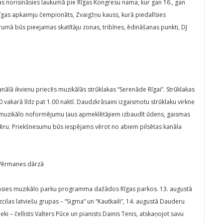
 kas norisināsies laukumā pie Rīgas Kongresu nama, kur gan 16., gan
īgas apkaimju čempionāts, Zvaigžņu kauss, kurā piedalīsies
umā būs pieejamas skatītāju zonas, tribīnes, ēdināšanas punkti, DJ
anālā ikvienu priecēs muzikālās strūklakas “Serenāde Rīgai”. Strūklakas
0 vakarā līdz pat 1.00 naktī. Daudzkrāsaini izgaismotu strūklaku virkne
tu muzikālo noformējumu ļaus apmeklētājiem izbaudīt ūdens, gaismas
ēru. Priekšnesumu būs iespējams vērot no abiem pilsētas kanāla
 Vērmanes dārzā
āsies muzikālo parku programma dažādos Rīgas parkos. 13. augustā
cilas latviešu grupas – “Sigma” un “Kautkaili”, 14. augustā Dauderu
 – čellists Valters Pūce un pianists Dainis Tenis, atskaņojot savu