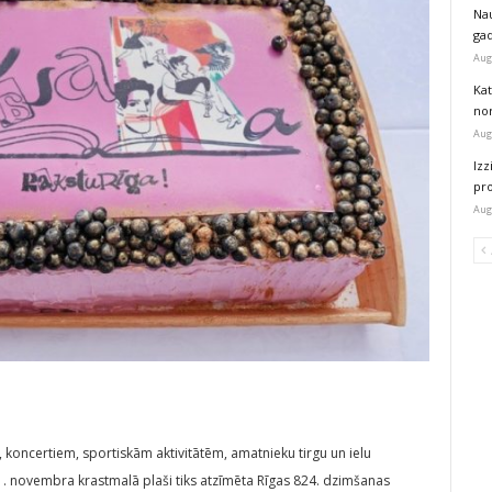
Na
ga
Aug
Kat
nor
Aug
Izz
pr
Aug
oncertiem, sportiskām aktivitātēm, amatnieku tirgu un ielu
. novembra krastmalā plaši tiks atzīmēta Rīgas 824. dzimšanas