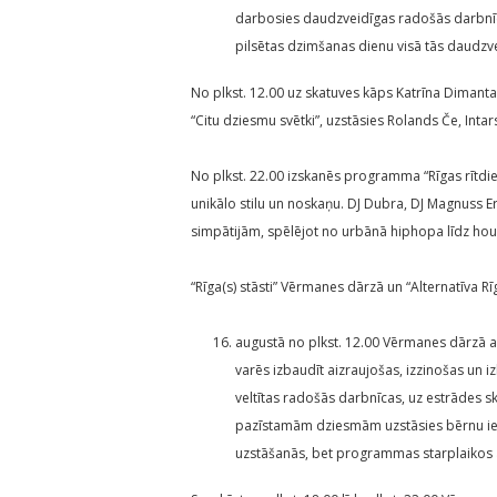
darbosies daudzveidīgas radošās darbnīca
pilsētas dzimšanas dienu visā tās daudzv
No plkst. 12.00 uz skatuves kāps Katrīna Dimant
“Citu dziesmu svētki”, uzstāsies Rolands Če, Inta
No plkst. 22.00 izskanēs programma “Rīgas rītdien
unikālo stilu un noskaņu. DJ Dubra, DJ Magnuss Er
simpātijām, spēlējot no urbānā hiphopa līdz hou
“Rīga(s) stāsti” Vērmanes dārzā un “Alternatīva R
augustā no plkst. 12.00 Vērmanes dārzā a
varēs izbaudīt aizraujošas, izzinošas un i
veltītas radošās darbnīcas, uz estrādes sk
pazīstamām dziesmām uzstāsies bērnu iem
uzstāšanās, bet programmas starplaikos ar