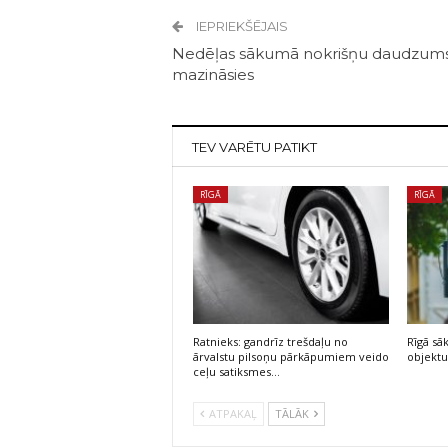
IEPRIEKŠĒJAIS
Nedēļas sākumā nokrišņu daudzum
mazināsies
TEV VARĒTU PATIKT
RĪGĀ
RĪGĀ
Ratnieks: gandrīz trešdaļu no
Rīgā sā
ārvalstu pilsoņu pārkāpumiem veido
objektu
ceļu satiksmes…
ATPAKAĻ
TĀLĀK