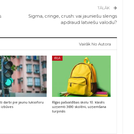
TĀLĀK
s
Sigma, cringe, crush: vai jauniešu slengs
apdraud latviešu valodu?
Vairāk No Autora
RĪGĀ
kti darbi pie jaunu luksoforu
Rīgas pašvaldības skolu 10. klasēs
 izbūves
uzņemti 3690 skolēni, uzņemšana
turpinās