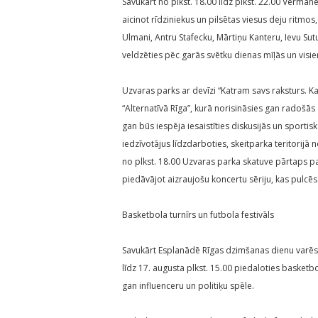
Savukārt no plkst. 18.00 līdz plkst. 22.00 Vērman
aicinot rīdziniekus un pilsētas viesus deju ritmo
Ulmani, Antru Stafecku, Mārtiņu Kanteru, Ievu S
veldzēties pēc garās svētku dienas mīļās un visi
Uzvaras parks ar devīzi “Katram savs raksturs. 
“Alternatīvā Rīga”, kurā norisināsies gan radošā
gan būs iespēja iesaistīties diskusijās un sportis
iedzīvotājus līdzdarboties, skeitparka teritorijā n
no plkst. 18.00 Uzvaras parka skatuve pārtaps p
piedāvājot aizraujošu koncertu sēriju, kas pulcēs
Basketbola turnīrs un futbola festivāls
Savukārt Esplanādē Rīgas dzimšanas dienu varēs s
līdz 17. augusta plkst. 15.00 piedaloties basket
gan influenceru un politiķu spēle.