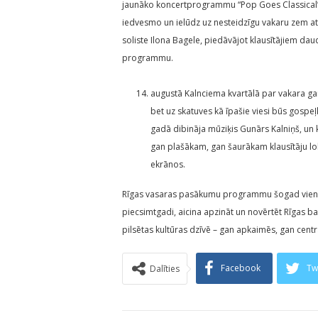
jaunāko koncertprogrammu “Pop Goes Classical”,
iedvesmo un ielūdz uz nesteidzīgu vakaru zem at
soliste Ilona Bagele, piedāvājot klausītājiem da
programmu.
augustā Kalnciema kvartālā par vakara ga
bet uz skatuves kā īpašie viesi būs gospeļ
gadā dibināja mūziķis Gunārs Kalniņš, un 
gan plašākam, gan šaurākam klausītāju 
ekrānos.
Rīgas vasaras pasākumu programmu šogad vieno d
piecsimtgadi, aicina apzināt un novērtēt Rīgas b
pilsētas kultūras dzīvē – gan apkaimēs, gan cen
Facebook
Tw
Dalīties