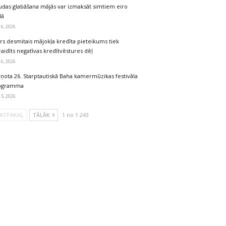
udas glabāšana mājās var izmaksāt simtiem eiro
dā
 6, 2026
rs desmitais mājokļa kredīta pieteikums tiek
aidīts negatīvas kredītvēstures dēļ
 6, 2026
iņota 26. Starptautiskā Baha kamermūzikas festivāla
ogramma
 5, 2026
ATPAKAĻ
TĀLĀK
1 no 1 243