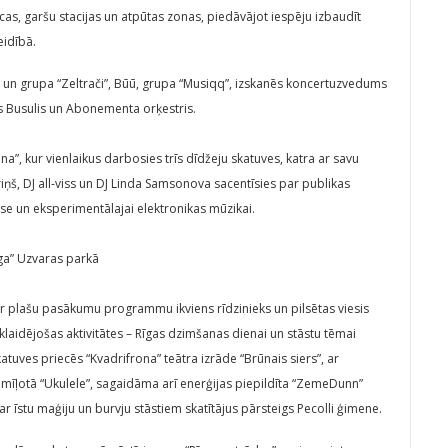
s, garšu stacijas un atpūtas zonas, piedāvājot iespēju izbaudīt
eidībā.
a un grupa “Zeltrači”, Būū, grupa “Musiqq”, izskanēs koncertuzvedums
rs Busulis un Abonementa orķestris.
a”, kur vienlaikus darbosies trīs dīdžeju skatuves, katra ar savu
iņš, DJ all-viss un DJ Linda Samsonova sacentīsies par publikas
se un eksperimentālajai elektronikas mūzikai.
īga” Uzvaras parkā
r plašu pasākumu programmu ikviens rīdzinieks un pilsētas viesis
zklaidējošas aktivitātes – Rīgas dzimšanas dienai un stāstu tēmai
atuves priecēs “Kvadrifrona” teātra izrāde “Brūnais siers”, ar
īļotā “Ukulele”, sagaidāma arī enerģijas piepildīta “ZemeDunn”
 īstu maģiju un burvju stāstiem skatītājus pārsteigs Pecolli ģimene.