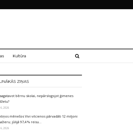
as
Kultūra
UNĀKĀS ZIŅAS
sagatavot bērnu skolai, nepārslogojot ģimenes
džetu?
 6, 2026
tiņos mēnešos Vivi vilcienos pārvadāti 12 miljoni
ažieru; jūlijā 97,4 % reisu…
 6, 2026