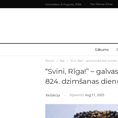
Par Dienas Ziņas
Ceturtdien, 6 Augusts, 2026
Sākums
Sākums
Rīgā
“Svini, Rīga!” – galvaspilsētā plaši atzīmē
“Svini, Rīga!” – galva
824. dzimšanas dien
Atjaunots
Aug 11, 2025
Redakcija