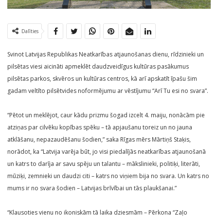
Dalīties
Svinot Latvijas Republikas Neatkarības atjaunošanas dienu, rīdzinieki un
pilsētas viesi aicināti apmeklēt daudzveidīgus kultūras pasākumus
pilsētas parkos, skvēros un kultūras centros, kā arī apskatīt īpašu šim
gadam veltīto pilsētvides noformējumu ar vēstījumu “Arī Tu esi no svara”.
“Pētot un meklējot, caur kādu prizmu šogad izcelt 4. maiju, nonācām pie
atziņas par cilvēku kopības spēku – tā apjaušanu toreiz un no jauna
atklāšanu, nepazaudēšanu šodien,” saka Rīgas mērs Mārtiņš Staķis,
norādot, ka “Latvija varēja būt, jo visi piedalījās neatkarības atjaunošanā
un katrs to darīja ar savu spēju un talantu – mākslinieki, politiķi, literāti,
mūziķi, zemnieki un daudzi citi – katrs no viņiem bija no svara. Un katrs no
mums ir no svara šodien – Latvijas brīvībai un tās plaukšanai.”
“Klausoties vienu no ikoniskām tā laika dziesmām – Pērkona “Zaļo