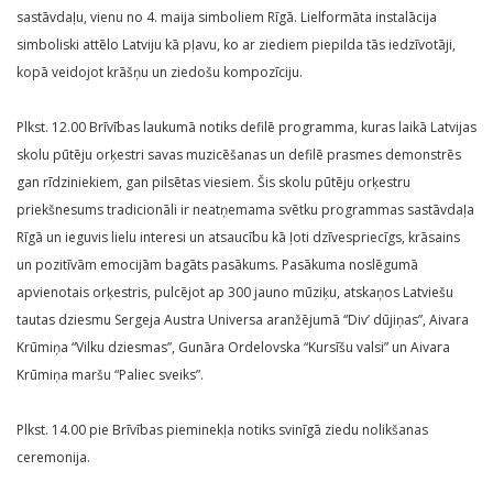
sastāvdaļu, vienu no 4. maija simboliem Rīgā. Lielformāta instalācija
simboliski attēlo Latviju kā pļavu, ko ar ziediem piepilda tās iedzīvotāji,
kopā veidojot krāšņu un ziedošu kompozīciju.
Plkst. 12.00 Brīvības laukumā notiks defilē programma, kuras laikā Latvijas
skolu pūtēju orķestri savas muzicēšanas un defilē prasmes demonstrēs
gan rīdziniekiem, gan pilsētas viesiem. Šis skolu pūtēju orķestru
priekšnesums tradicionāli ir neatņemama svētku programmas sastāvdaļa
Rīgā un ieguvis lielu interesi un atsaucību kā ļoti dzīvespriecīgs, krāsains
un pozitīvām emocijām bagāts pasākums. Pasākuma noslēgumā
apvienotais orķestris, pulcējot ap 300 jauno mūziķu, atskaņos Latviešu
tautas dziesmu Sergeja Austra Universa aranžējumā “Div’ dūjiņas”, Aivara
Krūmiņa “Vilku dziesmas”, Gunāra Ordelovska “Kursīšu valsi” un Aivara
Krūmiņa maršu “Paliec sveiks”.
Plkst. 14.00 pie Brīvības pieminekļa notiks svinīgā ziedu nolikšanas
ceremonija.