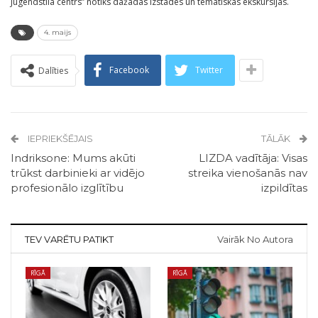
Jūgendstila centrs” notiks dažādas izstādes un tematiskas ekskursijas.
4. maijs
Facebook
Twitter
Dalīties
IEPRIEKŠĒJAIS
TĀLĀK
Indriksone: Mums akūti
LIZDA vadītāja: Visas
trūkst darbinieki ar vidējo
streika vienošanās nav
profesionālo izglītību
izpildītas
TEV VARĒTU PATIKT
Vairāk No Autora
RĪGĀ
RĪGĀ