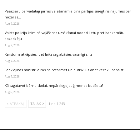
Pasažieru pārvadātāji pirms vēlēšanām aicina partijas sniegt risinājumus par
nozares…
Aug 7, 2026
Valsts policija kriminālvajāšanas uzsākšanai nodod lietu pret bankomātu
apzadzēju
Aug 7, 2026
Karstums atkāpsies, bet laiks saglabāsies vasarīgi silts
Aug 7, 2026
Labklājības ministrija rosina reformēt un būtiski uzlabot vecāku pabalstu
Aug 7, 2026
Kā sagatavot bērnu skolai, nepārslogojot ģimenes budžetu?
Aug 6, 2026
ATPAKAĻ
TĀLĀK
1 no 1 243