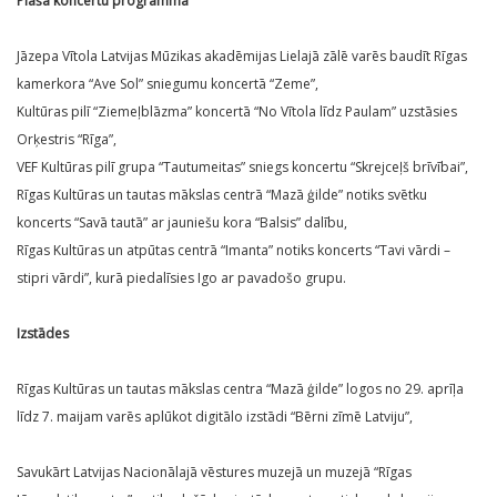
Plaša koncertu programma
Jāzepa Vītola Latvijas Mūzikas akadēmijas Lielajā zālē varēs baudīt Rīgas
kamerkora “Ave Sol” sniegumu koncertā “Zeme”,
Kultūras pilī “Ziemeļblāzma” koncertā “No Vītola līdz Paulam” uzstāsies
Orķestris “Rīga”,
VEF Kultūras pilī grupa “Tautumeitas” sniegs koncertu “Skrejceļš brīvībai”,
Rīgas Kultūras un tautas mākslas centrā “Mazā ģilde” notiks svētku
koncerts “Savā tautā” ar jauniešu kora “Balsis” dalību,
Rīgas Kultūras un atpūtas centrā “Imanta” notiks koncerts “Tavi vārdi –
stipri vārdi”, kurā piedalīsies Igo ar pavadošo grupu.
Izstādes
Rīgas Kultūras un tautas mākslas centra “Mazā ģilde” logos no 29. aprīļa
līdz 7. maijam varēs aplūkot digitālo izstādi “Bērni zīmē Latviju”,
Savukārt Latvijas Nacionālajā vēstures muzejā un muzejā “Rīgas