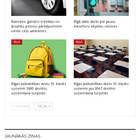
Ratnieks: gandrīz trešdaļu no
Rīgā sākti darbi pie jaunu
ārvalstu pilsoņu pārkāpumiem
luksoforu objektu izbūves
veido ceļu satiksmes…
RĪGĀ
RĪGĀ
Rīgas pašvaldības skolu 10. klasēs
Rīgas pašvaldības skolu 10. klasēs
uzņemti 3690 skolēni,
uzņemti jau 3067 skolēni;
uzņemšana turpinās
uzņemšana turpinās
ATPAKAĻ
TĀLĀK
JAUNĀKĀS ZIŅAS