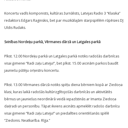
Koncertu vadīs komponists, kultūras žurnālists, Latvijas Radio 3 “Klasika”
redaktors Edgars Raginskis, bet par muzikālajām starpspēlēm rūpēsies DJ
Uldis Rudaks.
Svinības Nordeķu parkā, Vērmanes dārzā un Latgales parkā
Plkst. 12.00 Nordeķu parkā un Latgales parkā notiks radošās darbnīcas
visai ģimenei “Radi zaļu Latviju!”, bet plkst. 15.00 aicinām parkos baudīt
jauniešu pūtēju orķestru koncertu.
Plkst. 13.00 Vērmanes dārzā notiks spēļu diena bērniem kopā ar Ziedoņa
klasi, kuras laikā radošās kultūrizglītojošās darbnīcās un aktivitātēs
bērnus un jauniešus neordinārā veidā iepazīstinās ar Imanta Ziedoņa
daiļradi un personību. Tāpat ikviens aicināts apmeklēt radošo darbnīcu
visai ģimenei “Radi zaļu Latviju!” un piedalīties orientēšanās spēlē
“Ziedonis. Neatkarība. Rīga.”