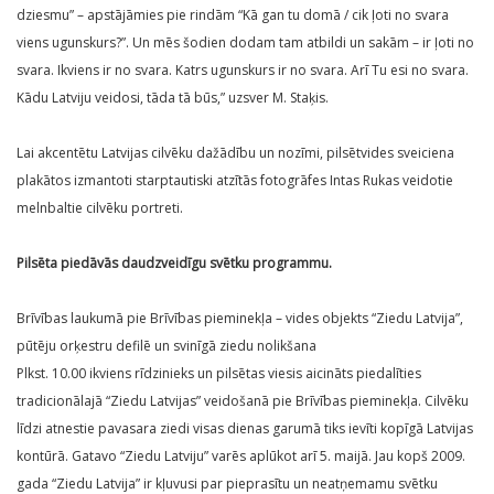
dziesmu” – apstājāmies pie rindām “Kā gan tu domā / cik ļoti no svara
viens ugunskurs?”. Un mēs šodien dodam tam atbildi un sakām – ir ļoti no
svara. Ikviens ir no svara. Katrs ugunskurs ir no svara. Arī Tu esi no svara.
Kādu Latviju veidosi, tāda tā būs,” uzsver M. Staķis.
Lai akcentētu Latvijas cilvēku dažādību un nozīmi, pilsētvides sveiciena
plakātos izmantoti starptautiski atzītās fotogrāfes Intas Rukas veidotie
melnbaltie cilvēku portreti.
Pilsēta piedāvās daudzveidīgu svētku programmu.
Brīvības laukumā pie Brīvības pieminekļa – vides objekts “Ziedu Latvija”,
pūtēju orķestru defilē un svinīgā ziedu nolikšana
Plkst. 10.00 ikviens rīdzinieks un pilsētas viesis aicināts piedalīties
tradicionālajā “Ziedu Latvijas” veidošanā pie Brīvības pieminekļa. Cilvēku
līdzi atnestie pavasara ziedi visas dienas garumā tiks ievīti kopīgā Latvijas
kontūrā. Gatavo “Ziedu Latviju” varēs aplūkot arī 5. maijā. Jau kopš 2009.
gada “Ziedu Latvija” ir kļuvusi par pieprasītu un neatņemamu svētku