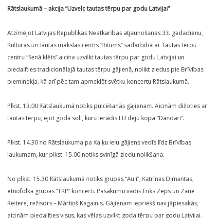
Rātslaukumā – akcija “Uzvelc tautas tērpu par godu Latvijai”
Atzīmējot Latvijas Republikas Neatkarības atjaunošanas 33. gadadienu,
Kultūras un tautas mākslas centrs “Ritums” sadarbībā ar Tautas tērpu
centru “Senā klēts” aicina uzvilkt tautas tērpu par godu Latvijai un
piedalīties tradicionālajā tautas tērpu gājienā, nolikt ziedus pie Brīvības
pieminekļa, kā arī pēc tam apmeklēt svētku koncertu Rātslaukumā.
Plkst. 13.00 Rātslaukumā notiks pulcēšanās gājienam. Aicinām dižoties ar
tautas tērpu, ejot goda solī, kuru ierādīs LU deju kopa “Dandari”.
Plkst. 14.30 no Rātslaukuma pa Kaļķu ielu gājiens vedīs līdz Brīvības
laukumam, kur plkst. 15.00 notiks svinīgā ziedu nolikšana.
No plkst. 15.30 Rātslaukumā notiks grupas “Auļi”, Katrīnas Dimantas,
etnofolka grupas “TKP” koncerti. Pasākumu vadīs Ēriks Zeps un Zane
Reitere, režisors – Mārtiņš Kagainis. Gājienam iepriekš nav jāpiesakās,
aicinām piedalīties visus, kas vēlas uzvilkt goda tērpu par godu Latvijai.