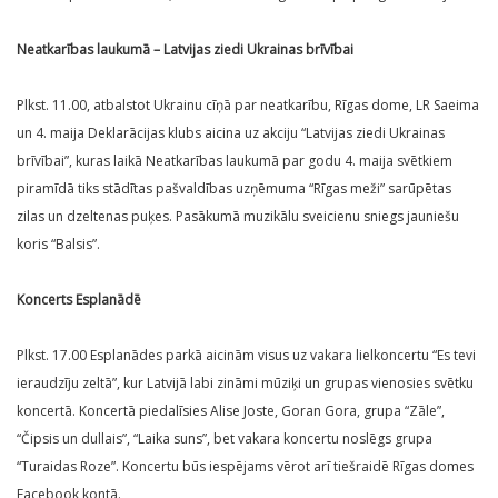
Neatkarības laukumā – Latvijas ziedi Ukrainas brīvībai
Plkst. 11.00, atbalstot Ukrainu cīņā par neatkarību, Rīgas dome, LR Saeima
un 4. maija Deklarācijas klubs aicina uz akciju “Latvijas ziedi Ukrainas
brīvībai”, kuras laikā Neatkarības laukumā par godu 4. maija svētkiem
piramīdā tiks stādītas pašvaldības uzņēmuma “Rīgas meži” sarūpētas
zilas un dzeltenas puķes. Pasākumā muzikālu sveicienu sniegs jauniešu
koris “Balsis”.
Koncerts Esplanādē
Plkst. 17.00 Esplanādes parkā aicinām visus uz vakara lielkoncertu “Es tevi
ieraudzīju zeltā”, kur Latvijā labi zināmi mūziķi un grupas vienosies svētku
koncertā. Koncertā piedalīsies Alise Joste, Goran Gora, grupa “Zāle”,
“Čipsis un dullais”, “Laika suns”, bet vakara koncertu noslēgs grupa
“Turaidas Roze”. Koncertu būs iespējams vērot arī tiešraidē Rīgas domes
Facebook kontā.