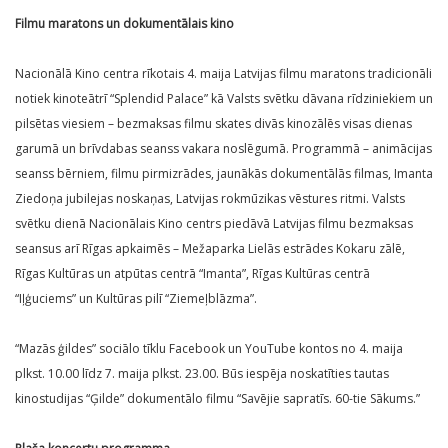
Filmu maratons un dokumentālais kino
Nacionālā Kino centra rīkotais 4. maija Latvijas filmu maratons tradicionāli
notiek kinoteātrī “Splendid Palace” kā Valsts svētku dāvana rīdziniekiem un
pilsētas viesiem – bezmaksas filmu skates divās kinozālēs visas dienas
garumā un brīvdabas seanss vakara noslēgumā. Programmā – animācijas
seanss bērniem, filmu pirmizrādes, jaunākās dokumentālās filmas, Imanta
Ziedoņa jubilejas noskaņas, Latvijas rokmūzikas vēstures ritmi. Valsts
svētku dienā Nacionālais Kino centrs piedāvā Latvijas filmu bezmaksas
seansus arī Rīgas apkaimēs – Mežaparka Lielās estrādes Kokaru zālē,
Rīgas Kultūras un atpūtas centrā “Imanta”, Rīgas Kultūras centrā
“Iļģuciems” un Kultūras pilī “Ziemeļblāzma”.
“Mazās ģildes” sociālo tīklu Facebook un YouTube kontos no 4. maija
plkst. 10.00 līdz 7. maija plkst. 23.00. Būs iespēja noskatīties tautas
kinostudijas “Ģilde” dokumentālo filmu “Savējie sapratīs. 60-tie Sākums.”