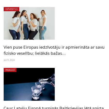
DZĪVESSTILS
Vien puse Eiropas iedzīvotāju ir apmierināta ar savu
fizisko veselību; lielākās bažas…
Jan 9, 2024
PASAULĒ
Caur Latviju Eiropā turpinās Baltkrievijas lētā spirta