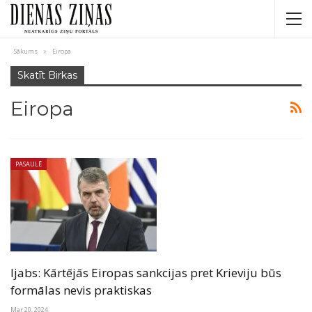
Sākums
Eiropa
Skatīt Birkas
Eiropa
PASAULĒ
Ijabs: Kārtējās Eiropas sankcijas pret Krieviju būs
formālas nevis praktiskas
Mar 20, 2024