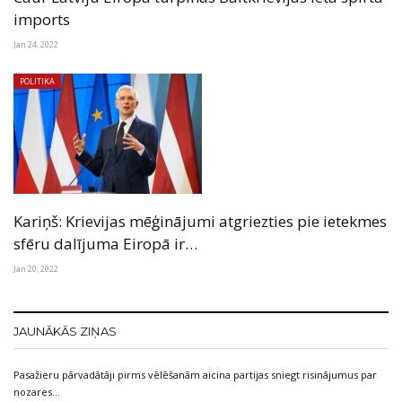
imports
Jan 24, 2022
POLITIKA
Kariņš: Krievijas mēģinājumi atgriezties pie ietekmes
sfēru dalījuma Eiropā ir…
Jan 20, 2022
JAUNĀKĀS ZIŅAS
Pasažieru pārvadātāji pirms vēlēšanām aicina partijas sniegt risinājumus par
nozares…