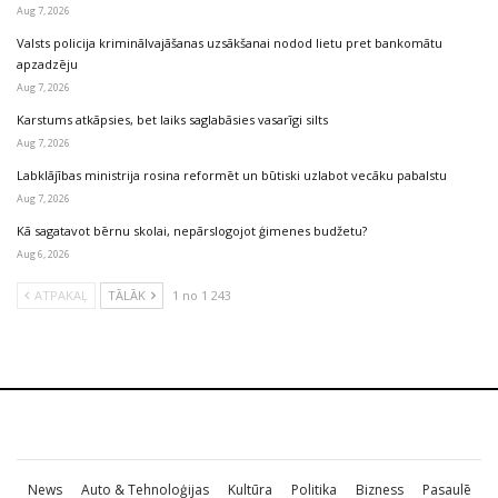
Aug 7, 2026
Valsts policija kriminālvajāšanas uzsākšanai nodod lietu pret bankomātu
apzadzēju
Aug 7, 2026
Karstums atkāpsies, bet laiks saglabāsies vasarīgi silts
Aug 7, 2026
Labklājības ministrija rosina reformēt un būtiski uzlabot vecāku pabalstu
Aug 7, 2026
Kā sagatavot bērnu skolai, nepārslogojot ģimenes budžetu?
Aug 6, 2026
ATPAKAĻ
TĀLĀK
1 no 1 243
News
Auto & Tehnoloģijas
Kultūra
Politika
Bizness
Pasaulē