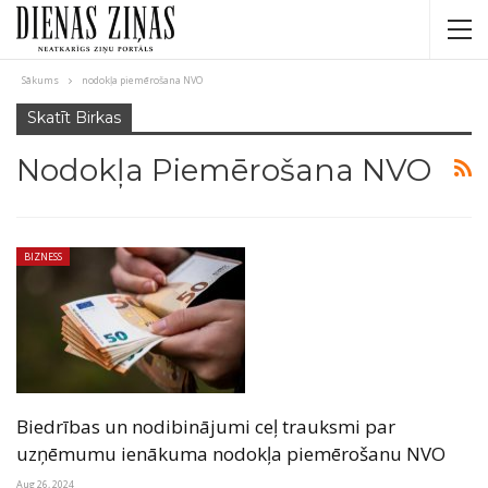
Sākums
nodokļa piemērošana NVO
Skatīt Birkas
Nodokļa Piemērošana NVO
BIZNESS
Biedrības un nodibinājumi ceļ trauksmi par
uzņēmumu ienākuma nodokļa piemērošanu NVO
Aug 26, 2024