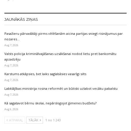
JAUNĀKĀS ZIŅAS
Pasažieru pārvadātāji pirms vēlēšanām aicina partijas sniegt risinājumus par
nozares…
Aug 7, 2026
Valsts policija kriminālvajāšanas uzsākšanai nodod lietu pret bankomātu
apzadzēju
Aug 7, 2026
Karstums atkāpsies, bet laiks saglabāsies vasarīgi silts
Aug 7, 2026
Labklājības ministrija rosina reformēt un būtiski uzlabot vecāku pabalstu
Aug 7, 2026
Kā sagatavot bērnu skolai, nepārslogojot ģimenes budžetu?
Aug 6, 2026
ATPAKAĻ
TĀLĀK
1 no 1 243