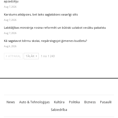
apzadzēju
Aug 7, 2026
Karstums atkāpsies, bet laiks saglabāsies vasarīgi silts
Aug 7, 2026
Labklājības ministrija rosina reformēt un būtiski uzlabot vecāku pabalstu
Aug 7, 2026
Kā sagatavot bērnu skolai, nepārslogojot ģimenes budžetu?
Aug 6, 2026
ATPAKAĻ
TĀLĀK
1 no 1 243
News
Auto & Tehnoloģijas
Kultūra
Politika
Bizness
Pasaulē
Sabiedrība