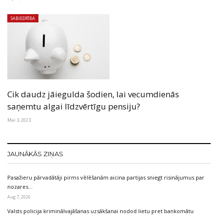
SABIEDRĪBA
Cik daudz jāiegulda šodien, lai vecumdienās
saņemtu algai līdzvērtīgu pensiju?
Mai 3, 2023
JAUNĀKĀS ZIŅAS
Pasažieru pārvadātāji pirms vēlēšanām aicina partijas sniegt risinājumus par
nozares…
Aug 7, 2026
Valsts policija kriminālvajāšanas uzsākšanai nodod lietu pret bankomātu