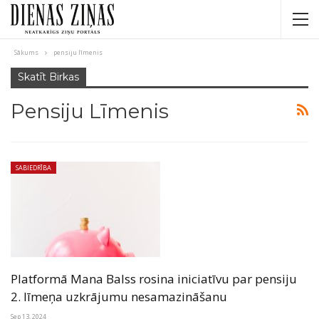
Sākums
pensiju līmenis
Skatīt Birkas
Pensiju Līmenis
SABIEDRĪBA
Platformā Mana Balss rosina iniciatīvu par pensiju
2. līmeņa uzkrājumu nesamazināšanu
Sep 13, 2024