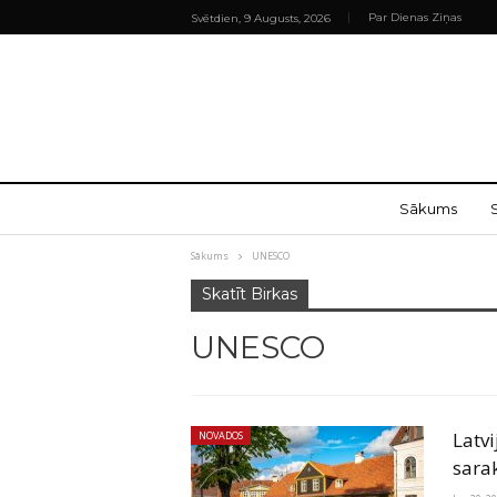
Par Dienas Ziņas
Svētdien, 9 Augusts, 2026
Sākums
Sākums
UNESCO
Skatīt Birkas
UNESCO
Latv
NOVADOS
sara