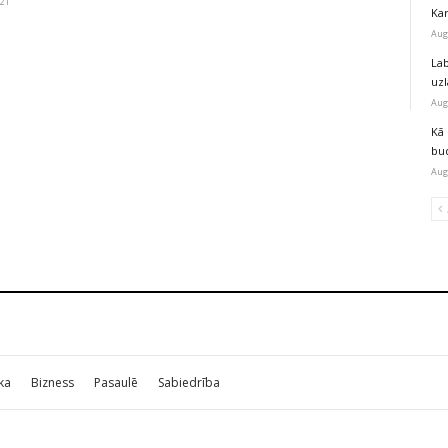
021
Kar
Aug
Lab
uz
Aug
Kā 
bu
Aug
ika
Bizness
Pasaulē
Sabiedrība