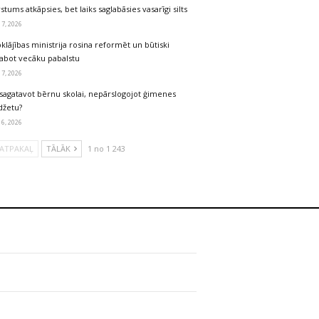
stums atkāpsies, bet laiks saglabāsies vasarīgi silts
 7, 2026
klājības ministrija rosina reformēt un būtiski
labot vecāku pabalstu
 7, 2026
sagatavot bērnu skolai, nepārslogojot ģimenes
džetu?
 6, 2026
ATPAKAĻ
TĀLĀK
1 no 1 243