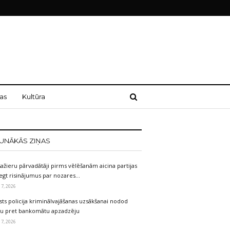
as
Kultūra
UNĀKĀS ZIŅAS
ažieru pārvadātāji pirms vēlēšanām aicina partijas
egt risinājumus par nozares…
 7, 2026
sts policija kriminālvajāšanas uzsākšanai nodod
etu pret bankomātu apzadzēju
 7, 2026