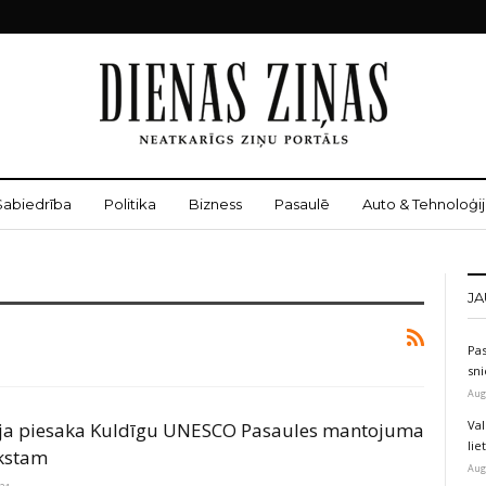
Sabiedrība
Politika
Bizness
Pasaulē
Auto & Tehnoloģij
JA
Pas
sni
Aug
Val
ija piesaka Kuldīgu UNESCO Pasaules mantojuma
li
kstam
Aug