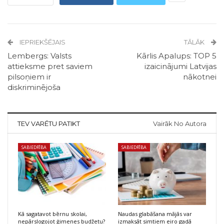
IEPRIEKŠĒJAIS
TĀLĀK
Lembergs: Valsts
Kārlis Apalups: TOP 5
attieksme pret saviem
izaicinājumi Latvijas
pilsoņiem ir
nākotnei
diskriminējoša
TEV VARĒTU PATIKT
Vairāk No Autora
SABIEDRĪBA
SABIEDRĪBA
Kā sagatavot bērnu skolai,
Naudas glabāšana mājās var
nepārslogojot ģimenes budžetu?
izmaksāt simtiem eiro gadā