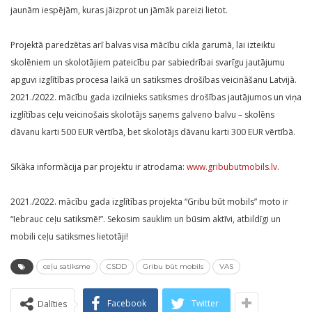
jaunām iespējām, kuras jāizprot un jāmāk pareizi lietot.
Projektā paredzētas arī balvas visa mācību cikla garumā, lai izteiktu
skolēniem un skolotājiem pateicību par sabiedrībai svarīgu jautājumu
apguvi izglītības procesa laikā un satiksmes drošības veicināšanu Latvijā.
2021./2022. mācību gada izcilnieks satiksmes drošības jautājumos un viņa
izglītības ceļu veicinošais skolotājs saņems galveno balvu – skolēns
dāvanu karti 500 EUR vērtībā, bet skolotājs dāvanu karti 300 EUR vērtībā.
Sīkāka informācija par projektu ir atrodama:
www.gribubutmobils.lv
.
2021./2022. mācību gada izglītības projekta “Gribu būt mobils” moto ir
“Iebrauc ceļu satiksmē!”. Sekosim sauklim un būsim aktīvi, atbildīgi un
mobili ceļu satiksmes lietotāji!
ceļu satiksme
CSDD
Gribu būt mobils
VAS
Facebook
Twitter
Dalīties