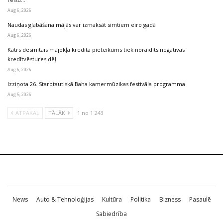
Aug 6, 2026
Naudas glabāšana mājās var izmaksāt simtiem eiro gadā
Aug 6, 2026
Katrs desmitais mājokļa kredīta pieteikums tiek noraidīts negatīvas
kredītvēstures dēļ
Aug 6, 2026
Izziņota 26. Starptautiskā Baha kamermūzikas festivāla programma
Aug 5, 2026
ATPAKAĻ
TĀLĀK
1 no 1 243
News
Auto & Tehnoloģijas
Kultūra
Politika
Bizness
Pasaulē
Sabiedrība