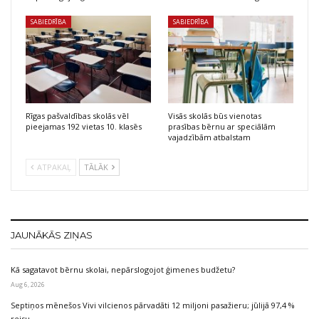
SABIEDRĪBA
SABIEDRĪBA
Rīgas pašvaldības skolās vēl
Visās skolās būs vienotas
pieejamas 192 vietas 10. klasēs
prasības bērnu ar speciālām
vajadzībām atbalstam
ATPAKAĻ
TĀLĀK
JAUNĀKĀS ZIŅAS
Kā sagatavot bērnu skolai, nepārslogojot ģimenes budžetu?
Aug 6, 2026
Septiņos mēnešos Vivi vilcienos pārvadāti 12 miljoni pasažieru; jūlijā 97,4 %
reisu…