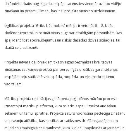
dalībnieku skaits aug ik gadu. Iespēja sacensties vienmēr uzlabo vidējo
zināšanu un prasmju līmeni, kas ir šī projekta viens no uzdevumiem.
Izglītības projekta “Gribu būt mobils” mērķis ir veicināt 6. – 8. klašu
skolēnos izpratni un rosināt viņus augt par atbildīgām personībām, kas
spēj identificēt apdraudējumus un riskus dažādās dzīves situācijās, tai
skaitā ceļu satiksmē.
Projekta ietvarā dalībniekiem tiks sniegtas bezmaksas kvalitatīvas
zināšanas satiksmes drošībā par personīgās drošības garantēšanas
iespējām ceļu satiksmē velosipēda, mopēda un elektroskrejriteņu
vadītājiem.
Mācību projekta realizācijas gaitā pedagogi plānos mācību procesu,
izmantojot mācību platformu, kura sniedz iespēju izsekot audzēkņu
sekmēm un tēmu izpratnei. Projekta saturs nodrošina pēctecīgu zināšanu
un prasmju attīstību, kas saistītas ar satiksmes drošības jautājumiem
mūsdienu mainīgajā ceļu satiksmē, kura ik dienu papildinās ar jaunām un