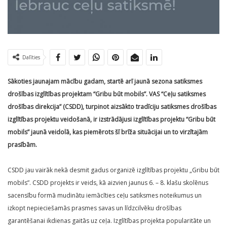
Dalīties
Sākoties jaunajam mācību gadam, startē arī jaunā sezona satiksmes
drošības izglītības projektam “Gribu būt mobils”. VAS “Ceļu satiksmes
drošības direkcija” (CSDD), turpinot aizsākto tradīciju satiksmes drošības
izglītības projektu veidošanā, ir izstrādājusi izglītības projektu “Gribu būt
mobils” jaunā veidolā, kas piemērots šī brīža situācijai un to virzītajām
prasībām.
CSDD jau vairāk nekā desmit gadus organizē izglītības projektu „Gribu būt
mobils”. CSDD projekts ir veids, kā aizvien jaunus 6. – 8. klašu skolēnus
sacensību formā mudinātu iemācīties ceļu satiksmes noteikumus un
izkopt nepieciešamās prasmes savas un līdzcilvēku drošības
garantēšanai ikdienas gaitās uz ceļa. Izglītības projekta popularitāte un