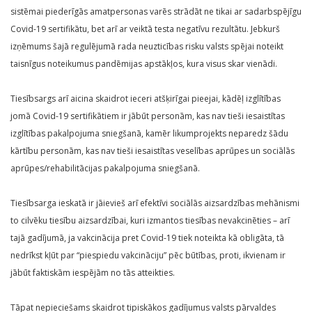
sistēmai piederīgās amatpersonas varēs strādāt ne tikai ar sadarbspējīgu
Covid-19 sertifikātu, bet arī ar veiktā testa negatīvu rezultātu. Jebkurš
izņēmums šajā regulējumā rada neuzticības risku valsts spējai noteikt
taisnīgus noteikumus pandēmijas apstākļos, kura visus skar vienādi.
Tiesībsargs arī aicina skaidrot ieceri atšķirīgai pieejai, kādēļ izglītības
jomā Covid-19 sertifikātiem ir jābūt personām, kas nav tieši iesaistītas
izglītības pakalpojuma sniegšanā, kamēr likumprojekts neparedz šādu
kārtību personām, kas nav tieši iesaistītas veselības aprūpes un sociālās
aprūpes/rehabilitācijas pakalpojuma sniegšanā.
Tiesībsarga ieskatā ir jāievieš arī efektīvi sociālās aizsardzības mehānismi
to cilvēku tiesību aizsardzībai, kuri izmantos tiesības nevakcinēties – arī
tajā gadījumā, ja vakcinācija pret Covid-19 tiek noteikta kā obligāta, tā
nedrīkst kļūt par “piespiedu vakcināciju” pēc būtības, proti, ikvienam ir
jābūt faktiskām iespējām no tās atteikties.
Tāpat nepieciešams skaidrot tipiskākos gadījumus valsts pārvaldes