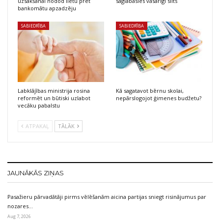
uzsākšanai nodod lietu pret
saglabāsies vasarīgi silts
bankomātu apzadzēju
SABIEDRĪBA
SABIEDRĪBA
Labklājības ministrija rosina
Kā sagatavot bērnu skolai,
reformēt un būtiski uzlabot
nepārslogojot ģimenes budžetu?
vecāku pabalstu
ATPAKAĻ
TĀLĀK
JAUNĀKĀS ZIŅAS
Pasažieru pārvadātāji pirms vēlēšanām aicina partijas sniegt risinājumus par
nozares…
Aug 7, 2026