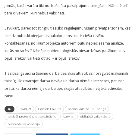
jomās, kurās varētu tikt nodrošināta pakalpojuma sniegšana klātienē arī
tiem cilvēkiem, kuri nebūs vakcinēti.
Savukārt, paredzot stingru tiesisko regulējumu visām privātpersonām, kas
sniedz publiski pieejamus pakalpojums, kur ir cieša cilvēku
kontaktēšanās, no likumprojekta autoriem būtu nepieciešama analīze,
kurās nozarēs līdzšinējie epidemioloģiskās piesardzības pasākumi nav
bijuši efektīvi vai tieši otrādi – ir bijuši efektīvi.
Tiesībsargs aicina Saeimu darba tiesiskās attiecības noregulēt maksimāli
taisnīgi, līdzsvarojot darba devēja un darba ņēmēja intereses, paturot
prātā, ka darba ņēmējs darba tiesiskajās attiecībās ir vājākā attiecību
puse.
Covid-19
Daniels Pavļuts
Kariņa valdība
Kariņš
latvieši protestē pret vakcināciju
Latvija
obligātā vakcinācija
piespiedu vakcinācija