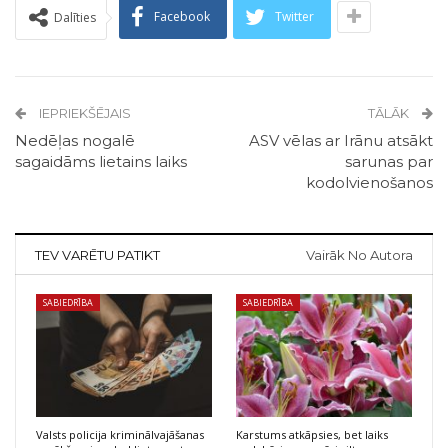
Facebook
Twitter
Dalīties
IEPRIEKŠĒJAIS
TĀLĀK
Nedēļas nogalē
ASV vēlas ar Irānu atsākt
sagaidāms lietains laiks
sarunas par
kodolvienošanos
TEV VARĒTU PATIKT
Vairāk No Autora
SABIEDRĪBA
SABIEDRĪBA
Valsts policija kriminālvajāšanas
Karstums atkāpsies, bet laiks