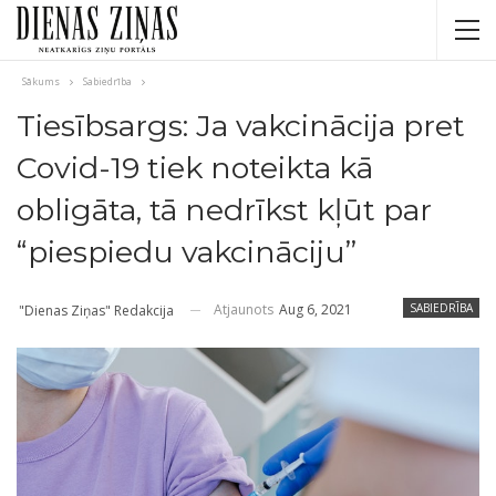
Sākums
Sabiedrība
Tiesībsargs: Ja vakcinācija pret
Covid-19 tiek noteikta kā
obligāta, tā nedrīkst kļūt par
“piespiedu vakcināciju”
Atjaunots
Aug 6, 2021
SABIEDRĪBA
"Dienas Ziņas" Redakcija