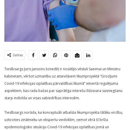
Dalīties
Tiesībsargs Juris Jansons šonedēļ ir nosūtījis vēstuli Saeimai un Ministru
kabinetam, vēršot uzmanību uz atsevišķiem likumprojektā “Grozījumi
Covid-19 infekcijas izplatības pārvaldības likumā” ietvertā regulējuma
aspektiem, kas rada bažas par saprātīga interešu līdzsvara sasniegšanu
starp indivīda un visas sabiedrības interesēm.
Tiesībsargs norāda, ka konceptuāli atbalsta likumprojekta tālāku virzību,
uzticoties zinātnieku un ekspertu viedoklim, ņemot vērā šī brīža
epidemioloģisko situāciju Covid-19 infekcijas izplatības jomā un