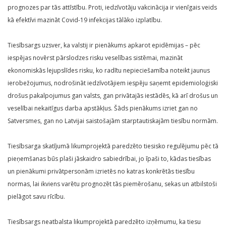
prognozes par tās attīstību. Proti, iedzīvotāju vakcinācija ir vienīgais veids
kā efektīvi mazināt Covid-19 infekcijas tālāko izplatību.
Tiesībsargs uzsver, ka valstij ir pienākums apkarot epidēmijas – pēc
iespējas novērst pārslodzes risku veselības sistēmai, mazināt
ekonomiskās lejupslīdes risku, ko radītu nepieciešamība noteikt jaunus
ierobežojumus, nodrošināt iedzīvotājiem iespēju saņemt epidemioloģiski
drošus pakalpojumus gan valsts, gan privātajās iestādēs, kā arī drošus un
veselībai nekaitīgus darba apstākļus. Šāds pienākums izriet gan no
Satversmes, gan no Latvijai saistošajām starptautiskajām tiesību normām.
Tiesībsarga skatījumā likumprojektā paredzēto tiesisko regulējumu pēc tā
pieņemšanas būs plaši jāskaidro sabiedrībai, jo īpaši to, kādas tiesības
un pienākumi privātpersonām izrietēs no katras konkrētās tiesību
normas, lai ikviens varētu prognozēt tās piemērošanu, sekas un atbilstoši
pielāgot savu rīcību.
Tiesībsargs neatbalsta likumprojektā paredzēto izņēmumu, ka tiesu