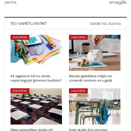
zems
smagāk
TEV VARĒTU PATIKT
Vairāk No Autora
SABIEDRĪBA
SABIEDRĪBA
Kā sagatavot bērnu skolai,
Naudas glabāšana mājās var
nepārslogojot ģimenes budžetu?
izmaksāt simtiem eiro gadā
SABIEDRĪBA
SABIEDRĪBA
Rīgas pašvaldības skolās vēl
Visās skolās būs vienotas