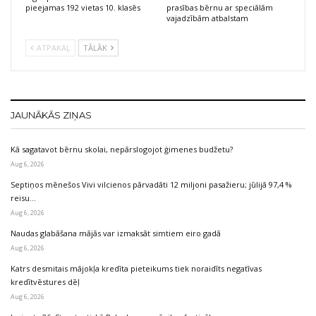
pieejamas 192 vietas 10. klasēs
prasības bērnu ar speciālām
vajadzībām atbalstam
ATPAKAĻ
TĀLĀK
JAUNĀKĀS ZIŅAS
Kā sagatavot bērnu skolai, nepārslogojot ģimenes budžetu?
Aug 6, 2026
Septiņos mēnešos Vivi vilcienos pārvadāti 12 miljoni pasažieru; jūlijā 97,4 %
reisu…
Aug 6, 2026
Naudas glabāšana mājās var izmaksāt simtiem eiro gadā
Aug 6, 2026
Katrs desmitais mājokļa kredīta pieteikums tiek noraidīts negatīvas
kredītvēstures dēļ
Aug 6, 2026