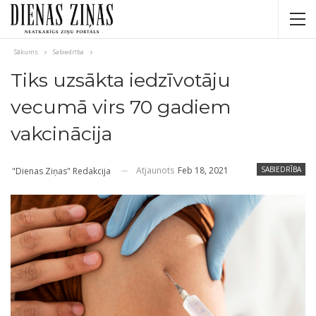
Sākums
Sabiedrība
Tiks uzsākta iedzīvotāju
vecumā virs 70 gadiem
vakcinācija
Atjaunots
Feb 18, 2021
SABIEDRĪBA
"Dienas Ziņas" Redakcija