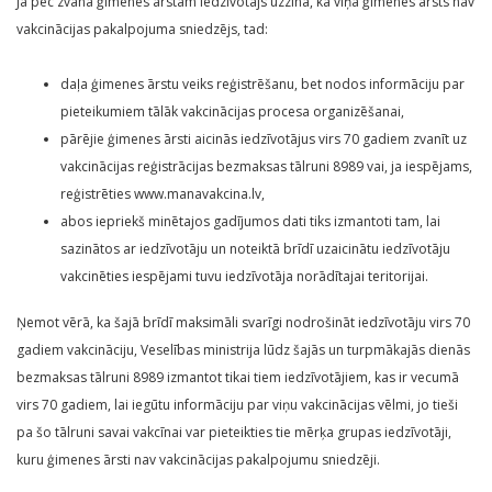
Ja pēc zvana ģimenes ārstam iedzīvotājs uzzina, ka viņa ģimenes ārsts nav
vakcinācijas pakalpojuma sniedzējs, tad:
daļa ģimenes ārstu veiks reģistrēšanu, bet nodos informāciju par
pieteikumiem tālāk vakcinācijas procesa organizēšanai,
pārējie ģimenes ārsti aicinās iedzīvotājus virs 70 gadiem zvanīt uz
vakcinācijas reģistrācijas bezmaksas tālruni 8989 vai, ja iespējams,
reģistrēties www.manavakcina.lv,
abos iepriekš minētajos gadījumos dati tiks izmantoti tam, lai
sazinātos ar iedzīvotāju un noteiktā brīdī uzaicinātu iedzīvotāju
vakcinēties iespējami tuvu iedzīvotāja norādītajai teritorijai.
Ņemot vērā, ka šajā brīdī maksimāli svarīgi nodrošināt iedzīvotāju virs 70
gadiem vakcināciju, Veselības ministrija lūdz šajās un turpmākajās dienās
bezmaksas tālruni 8989 izmantot tikai tiem iedzīvotājiem, kas ir vecumā
virs 70 gadiem, lai iegūtu informāciju par viņu vakcinācijas vēlmi, jo tieši
pa šo tālruni savai vakcīnai var pieteikties tie mērķa grupas iedzīvotāji,
kuru ģimenes ārsti nav vakcinācijas pakalpojumu sniedzēji.