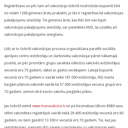
Reģistrēšanu un pēc tam arī vakcināciju šobrīd nodrošinās kopumā 504
no visām 1266 ģimenes ārstu praksēm, jo tās ir reģistrētas kā vakcinācijas
pakalpojumu sniedzēji. Tie ģimenes ārsti, kas līdz šim nav bijuši
vakcinācijas pakalpojumu sniedzēji, var pieteikties NVD, lai uzsāktu arī
vakcinācijas pakalpojumu sniegšanu.
Līdz ar to šobrīd vakcinācijas procesa organizēšana paralēli sociālās
aprūpes centru iedzīvotāju un darbinieku vakcinācijai pāriet nākamajā
posmā, un pēc prioritāro grupu saraksta nākošos vakcinēs iedzīvotājus
vecumā virs 70 gadiem, sākot ar gados vecākajiem. Latvijā kopumā
vecumā virs 70 gadiem ir vairāk nekā 187 000 iedzīvotāju, līdz marta
beigām plānots vakcinēt vairāk kā 57 000 iedzīvotājus vecuma grupā virs
70 gadiem, ņemot vērā esošo vakcīnu piegādes plānu.
Jau šobrīd vietnē
www.manavakcina.lv
un pa bezmaksas tālruni 8989 savu
vēlmi vakcinēties reģistrējuši vairāk nekā 28 400 iedzīvotāji vecumā virs 60
gadiem, no tiem gandrīz 13 300 ir vecumā virs 70 gadiem. Tie, kas jau
reģistrējušies, pavisam drīz saņem uzaicinājumu uz vakcinācijas vietu.