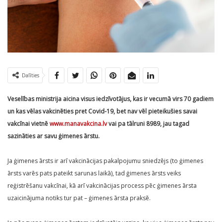
Dalīties
Veselības ministrija aicina visus iedzīvotājus, kas ir vecumā virs 70 gadiem
un kas vēlas vakcinēties pret Covid-19, bet nav vēl pieteikušies savai
vakcīnai vietnē
www.manavakcina.lv
vai pa tālruni 8989, jau tagad
sazināties ar savu ģimenes ārstu.
Ja ģimenes ārsts ir arī vakcinācijas pakalpojumu sniedzējs (to ģimenes
ārsts varēs pats pateikt sarunas laikā), tad ģimenes ārsts veiks
reģistrēšanu vakcīnai, kā arī vakcinācijas process pēc ģimenes ārsta
uzaicinājuma notiks tur pat – ģimenes ārsta praksē.