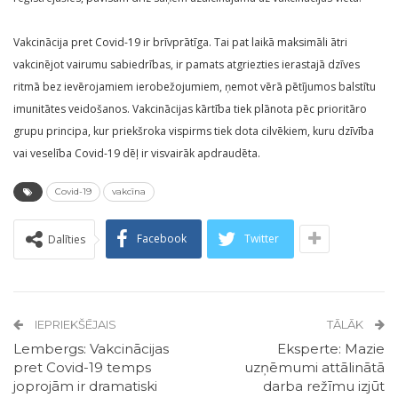
Vakcinācija pret Covid-19 ir brīvprātīga. Tai pat laikā maksimāli ātri
vakcinējot vairumu sabiedrības, ir pamats atgriezties ierastajā dzīves
ritmā bez ievērojamiem ierobežojumiem, ņemot vērā pētījumos balstītu
imunitātes veidošanos. Vakcinācijas kārtība tiek plānota pēc prioritāro
grupu principa, kur priekšroka vispirms tiek dota cilvēkiem, kuru dzīvība
vai veselība Covid-19 dēļ ir visvairāk apdraudēta.
Covid-19
vakcīna
Facebook
Twitter
Dalīties
IEPRIEKŠĒJAIS
TĀLĀK
Lembergs: Vakcinācijas
Eksperte: Mazie
pret Covid-19 temps
uzņēmumi attālinātā
joprojām ir dramatiski
darba režīmu izjūt