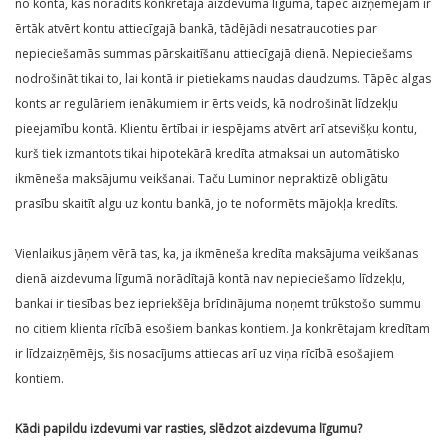
no konta, kas norādīts konkrētajā aizdevuma līgumā, tāpēc aizņēmējam ir
ērtāk atvērt kontu attiecīgajā bankā, tādējādi nesatraucoties par
nepieciešamās summas pārskaitīšanu attiecīgajā dienā. Nepieciešams
nodrošināt tikai to, lai kontā ir pietiekams naudas daudzums. Tāpēc algas
konts ar regulāriem ienākumiem ir ērts veids, kā nodrošināt līdzekļu
pieejamību kontā. Klientu ērtībai ir iespējams atvērt arī atsevišķu kontu,
kurš tiek izmantots tikai hipotekārā kredīta atmaksai un automātisko
ikmēneša maksājumu veikšanai. Taču Luminor nepraktizē obligātu
prasību skaitīt algu uz kontu bankā, jo te noformēts mājokļa kredīts.
Vienlaikus jāņem vērā tas, ka, ja ikmēneša kredīta maksājuma veikšanas
dienā aizdevuma līgumā norādītajā kontā nav nepieciešamo līdzekļu,
bankai ir tiesības bez iepriekšēja brīdinājuma noņemt trūkstošo summu
no citiem klienta rīcībā esošiem bankas kontiem. Ja konkrētajam kredītam
ir līdzaizņēmējs, šis nosacījums attiecas arī uz viņa rīcībā esošajiem
kontiem.
Kādi papildu izdevumi var rasties, slēdzot aizdevuma līgumu?