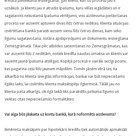
kredīta pieteikuma iesniegšanai, gan klienti, kuri šo procesu jau ir
uzsākuši. Ja klients jau ir atradis īpašumu, kuru vēlas iegādāties un ir
sagatavots nekustamā īpašuma vērtējums, viss aizdevuma piešķiršanas
process var aizņemt aptuveni divas līdz četras nedēļas. Klienta situācijas
izvērtēšana bankā parasti aizņem vienu līdz četras dienas, kam seko
līgumu sagatavošana, notāra apstiprinājums un dokumentu iesniegšana
Zemesgrāmatā. Tikai pēc atbildes saņemšanas no Zemesgrāmatas, kas
var aizņemt līdz 2 nedēļām, notiek kredīta naudas izmaksa un klients var
saņemt jaunā īpašuma atslēgas. Kopējā procesā ir vairāki secīgi posmi,
kas pagarina ceļu līdz jaunam mājoklim. Tomēr jāņem vērā tas, ka
atkarībā no klienta sniegtās informācijas, bankai var būt nepieciešams
ilgāks laiks, lai izvērtētu klienta maksātspēju ilgtermiņā. Tālāk jau no
klienta paša atkarīgs, cik ilgā laikā tiks parakstīts pirkuma līgums un
veiktas citas nepieciešamās formalitātes.
Vai alga būs jāskaita uz kontu bankā, kurā noformēts aizdevums?
Ikmēneša maksājumi par hipotekāro kredītu tiek automātiski apmaksāti