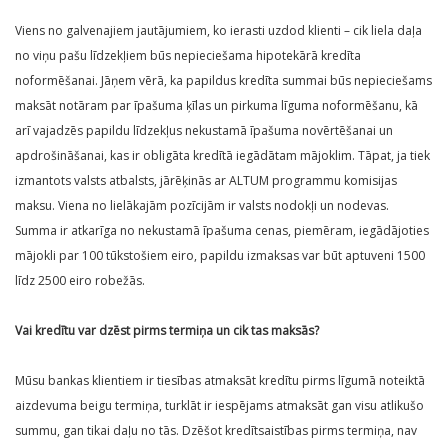
Viens no galvenajiem jautājumiem, ko ierasti uzdod klienti – cik liela daļa
no viņu pašu līdzekļiem būs nepieciešama hipotekārā kredīta
noformēšanai. Jāņem vērā, ka papildus kredīta summai būs nepieciešams
maksāt notāram par īpašuma ķīlas un pirkuma līguma noformēšanu, kā
arī vajadzēs papildu līdzekļus nekustamā īpašuma novērtēšanai un
apdrošināšanai, kas ir obligāta kredītā iegādātam mājoklim. Tāpat, ja tiek
izmantots valsts atbalsts, jārēķinās ar ALTUM programmu komisijas
maksu. Viena no lielākajām pozīcijām ir valsts nodokļi un nodevas.
Summa ir atkarīga no nekustamā īpašuma cenas, piemēram, iegādājoties
mājokli par 100 tūkstošiem eiro, papildu izmaksas var būt aptuveni 1500
līdz 2500 eiro robežās.
Vai kredītu var dzēst pirms termiņa un cik tas maksās?
Mūsu bankas klientiem ir tiesības atmaksāt kredītu pirms līgumā noteiktā
aizdevuma beigu termiņa, turklāt ir iespējams atmaksāt gan visu atlikušo
summu, gan tikai daļu no tās. Dzēšot kredītsaistības pirms termiņa, nav