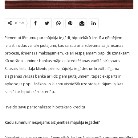
Dalīties
Pieņemot lēmumu par mājokļa iegādi, hipotekārā kredīta ņēmējiem
ierasti rodas vairāki jautājumi, kas saistīti ar aizdevuma saņemšanas
procesu, ikmēneša maksājumiem, kā arī iespējamām papildu izmaksām.
Kā norāda Luminor bankas mājokļu kreditēšanas vadītājs Kaspars
Sausais, liela daļa klientu pirms mājokļa iegādes un kredīta līguma
slēgšanas vēršas bankā ar līdzīgiem jautājumiem, tāpēc eksperts ir
apkopojis populārākos un klientu visbiežāk uzdotos jautājumus, kas
saistīti ar hipotekāro kredītu.
Izveido savu personalizēto hipotekāro kredītu
Kādu summu ir iespējams aizņemties mājokļa iegādei?
Piesakoties aizdevumam, jāņem vērā, ka kopējais kredītu apjoms nedrīkst