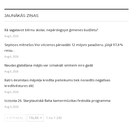
JAUNĀKĀS ZIŅAS
Kā sagatavot bērnu skolai, nepārslogojot ģimenes budžetu?
Aug 6, 2026
Septiņos mēnešos Vivi vilcienos pārvadāti 12 miljoni pasažieru; jūlijā 97,4 %
reisu…
Aug 6, 2026
Naudas glabāšana mājās var izmaksāt simtiem eiro gadā
Aug 6, 2026
Katrs desmitais mājokļa kredīta pieteikums tiek noraidīts negatīvas
kredītvēstures dēļ
Aug 6, 2026
Izziņota 26. Starptautiskā Baha kamermūzikas festivāla programma
Aug 5, 2026
ATPAKAĻ
TĀLĀK
1 no 1 243