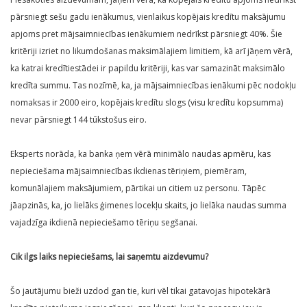
pārsniegt sešu gadu ienākumus, vienlaikus kopējais kredītu maksājumu
apjoms pret mājsaimniecības ienākumiem nedrīkst pārsniegt 40%. Šie
kritēriji izriet no likumdošanas maksimālajiem limitiem, kā arī jāņem vērā,
ka katrai kredītiestādei ir papildu kritēriji, kas var samazināt maksimālo
kredīta summu. Tas nozīmē, ka, ja mājsaimniecības ienākumi pēc nodokļu
nomaksas ir 2000 eiro, kopējais kredītu slogs (visu kredītu kopsumma)
nevar pārsniegt 144 tūkstošus eiro.
Eksperts norāda, ka banka ņem vērā minimālo naudas apmēru, kas
nepieciešama mājsaimniecības ikdienas tēriņiem, piemēram,
komunālajiem maksājumiem, pārtikai un citiem uz personu. Tāpēc
jāapzinās, ka, jo lielāks ģimenes locekļu skaits, jo lielāka naudas summa
vajadzīga ikdienā nepieciešamo tēriņu segšanai.
Cik ilgs laiks nepieciešams, lai saņemtu aizdevumu?
Šo jautājumu bieži uzdod gan tie, kuri vēl tikai gatavojas hipotekārā