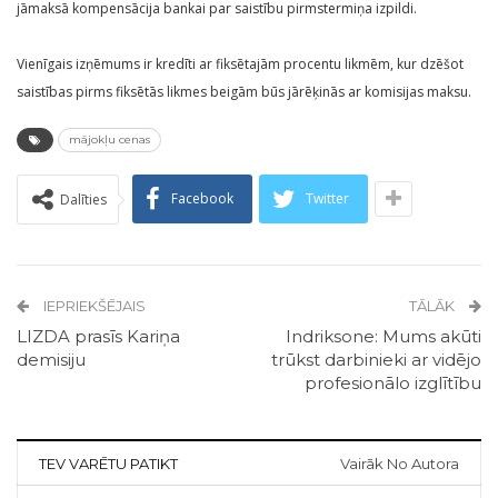
jāmaksā kompensācija bankai par saistību pirmstermiņa izpildi.
Vienīgais izņēmums ir kredīti ar fiksētajām procentu likmēm, kur dzēšot
saistības pirms fiksētās likmes beigām būs jārēķinās ar komisijas maksu.
mājokļu cenas
Facebook
Twitter
Dalīties
IEPRIEKŠĒJAIS
TĀLĀK
LIZDA prasīs Kariņa
Indriksone: Mums akūti
demisiju
trūkst darbinieki ar vidējo
profesionālo izglītību
TEV VARĒTU PATIKT
Vairāk No Autora