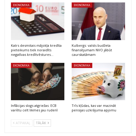
EKONOMIKA
EKONOMIKA
Katrs desmitais mājokļa kredīta
Kulbergs: valsts budžeta
pieteikums tiek noraidīts
finansējumam NVO jābūt
negatīvas kredītvēstures…
caurskatāmam
EKONOMIKA
EKONOMIKA
Inflācijas slogs atgriežas: ECB
Trīs kļūdas, kas var mazināt
varētu celt likmes jau rudenī
pensijas uzkrājuma apjomu
ATPAKAĻ
TĀLĀK